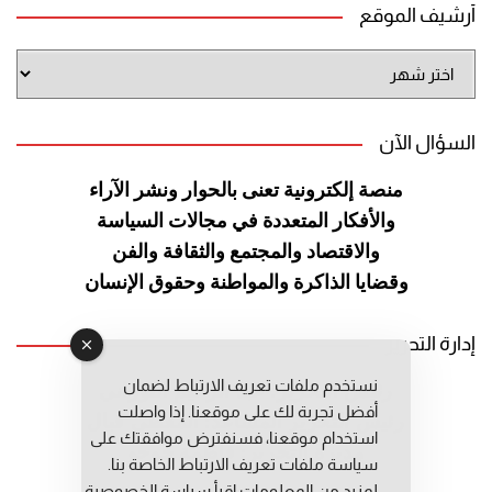
أرشيف الموقع
أرشيف
الموقع
السؤال الآن
منصة إلكترونية تعنى بالحوار ونشر
الآراء
والأفكار المتعددة في مجالات
السياسة
والاقتصاد والمجتمع والثقافة
والفن
وقضايا الذاكرة والمواطنة
وحقوق الإنسان
إدارة التحرير
نستخدم ملفات تعريف الارتباط لضمان
رئيس التحرير: عبد الرحيم التوراني
أفضل تجربة لك على موقعنا. إذا واصلت
رئيس التحرير المساعد: المعطي قبال
استخدام موقعنا، فسنفترض موافقتك على
مديرة التحرير: فاطمة حوحو
سياسة ملفات تعريف الارتباط الخاصة بنا.
لمزيد من المعلومات إقرأ
سياسة الخصوصية