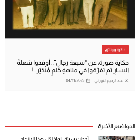
ذاكرة ووثائق
حكاية صورة: عن “سبعة رجال”.. أوقدوا شعلةَ
اليسارِ ثم تفرَّقوا في متاهةِ حُلمٍ مُنْدَثِر…!
عبد الرحيم التوراني
04/11/2025
المواضيع الأخيرة
أحداث سبتة.. لماذا كل هذا الانزعاج