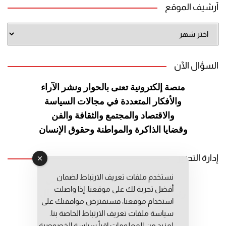
أرشيف الموقع
أرشيف
الموقع
السؤال الآن
منصة إلكترونية تعنى بالحوار ونشر
الآراء
والأفكار المتعددة في مجالات
السياسة
والاقتصاد والمجتمع والثقافة
والفن
وقضايا الذاكرة والمواطنة
وحقوق الإنسان
إدارة التحرير
نستخدم ملفات تعريف الارتباط لضمان
رئيس التحرير: عبد الرحيم التوراني
أفضل تجربة لك على موقعنا. إذا واصلت
رئيس التحرير المساعد: المعطي قبال
استخدام موقعنا، فسنفترض موافقتك على
مديرة التحرير: فاطمة حوحو
سياسة ملفات تعريف الارتباط الخاصة بنا.
لمزيد من المعلومات إقرأ
سياسة الخصوصية