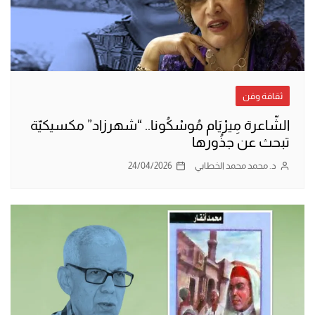
ثقافة وفن
الشّاعرة مِيرْيَام مُوسْكُونا.. “شهرزاد” مكسيكيّة
تبحث عن جذُورها
د. محمد محمد الخطابي
24/04/2026