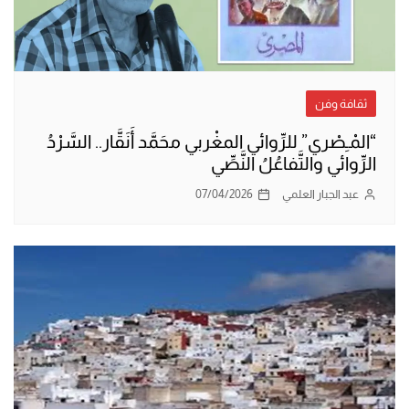
ثقافة وفن
“المْـِصْري” للرِّوائي المغْربي محَمَّد أَنَقَّار.. السَّرْدُ
الرِّوائي والتَّفاعُلُ النَّصِّي
عبد الجبار العلمي
07/04/2026