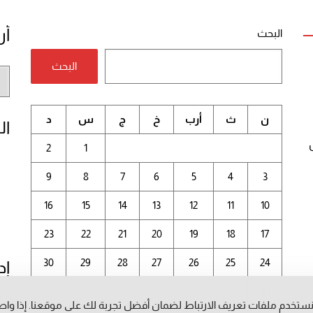
أر
البحث
البحث
أر
الم
ن
ث
أرب
خ
ج
س
د
ال
2
1
9
8
7
6
5
4
3
16
15
14
13
12
11
10
23
22
21
20
19
18
17
30
29
28
27
26
25
24
إد
31
ستخدم ملفات تعريف الارتباط لضمان أفضل تجربة لك على موقعنا. إذا وا