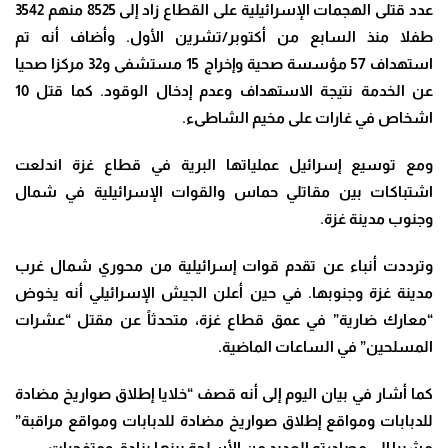
عدد قتلى الهجمات الإسرائيلية على القطاع زاد إلى 8525 منهم 3542
طفلا منذ السابع من أكتوبر/تشرين الأول
.
وأضاف أنه تم
استهداف 57 مؤسسة صحية وإخراج 15 مستشفى و32 مركزا صحيا
عن الخدمة نتيجة الاستهداف وعدم إدخال الوقود
.
كما قتل 10
اشخاص في غارات على مخيم الشاطىء.
ومع توسيع إسرائيل عملياتها البرية في قطاع غزة اندلعت
اشتباكات بين مقاتلي حماس والقوات الإسرائيلية في شمال
وجنوب مدينة غزة
.
وترددت أنباء عن تقدم قوات إسرائيلية من محوري شمال غرب
مدينة غزة وجنوبها
.
في حين أعلن الجيش الإسرائيلي أنه يخوض
“معارك ضارية” في عمق قطاع غزة، متحدثاً عن مقتل “عشرات
المسلحين” في الساعات الماضية
.
كما أشار في بيان اليوم إلى أنه قصف “خلايا إطلاق صواريخ مضادة
للدبابات ومواقع إطلاق صواريخ مضادة للدبابات ومواقع مراقبة”
مشيرا إلى مصادرته العديد من الأسلحة بينها بنادق ومتفجرات
.