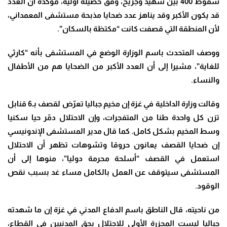
سقوط 400 بين شهيد وجريح، وفق حصيلة أولية، مؤكدة أن العدد
قد يكون الأكبر وقد يناهز عدد ضحايا مذبحة مستشفى المعمداني،
لأن المنطقة التي قصفت كانت “مكتظة بالسكان”.
ووصف المتحدث باسم الوزارة الوضع في المستشفى بأنه “كارثي
للغاية”، مشيرا إلى أن العدد الأكبر من الضحايا هم من الأطفال
والنساء
.
وقالت وزارة الداخلية في غزة إن مخيم جباليا تعرّض لقصف بـ6 قنابل
تزن كل واحدة طنا من المتفجرات، وإن الاحتلال دمّر حيا سكنيا
وسط المخيم بشكل كامل
.
كما قال مدير المستشفى الإندونيسي
إن ضحايا القصف يعانون حروقا وتشوهات تظهر أن الاحتلال
استعمل في القصف “أسلحة محرمة دوليا”، منوها إلى أن
المستشفى سيتوقف عن العمل بالكامل مساء غد بسبب نقص
الوقود
.
من ناحيته، قال الناطق باسم الدفاع المدني في غزة إن ما شهدته
جباليا ليست المجزرة الأولى للاحتلال بحق المدنيين في القطاع،