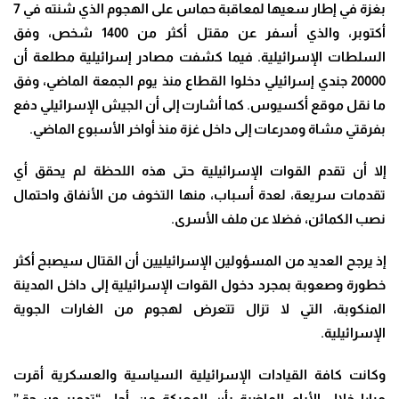
بغزة في إطار سعيها لمعاقبة حماس على الهجوم الذي شنته في 7
أكتوبر، والذي أسفر عن مقتل أكثر من 1400 شخص، وفق
السلطات الإسرائيلية
.
فيما كشفت مصادر إسرائيلية مطلعة أن
20000 جندي إسرائيلي دخلوا القطاع منذ يوم الجمعة الماضي، وفق
ما نقل موقع أكسيوس
.
كما أشارت إلى أن الجيش الإسرائيلي دفع
بفرقتي مشاة ومدرعات إلى داخل غزة منذ أواخر الأسبوع الماضي
.
إلا أن تقدم القوات الإسرائيلية حتى هذه اللحظة لم يحقق أي
تقدمات سريعة، لعدة أسباب، منها التخوف من الأنفاق واحتمال
نصب الكمائن، فضلا عن ملف الأسرى
.
إذ يرجح العديد من المسؤولين الإسرائيليين أن القتال سيصبح أكثر
خطورة وصعوبة بمجرد دخول القوات الإسرائيلية إلى داخل المدينة
المنكوبة، التي لا تزال تتعرض لهجوم من الغارات الجوية
الإسرائيلية
.
وكانت كافة القيادات الإسرائيلية السياسية والعسكرية أقرت
مرارا خلال الأيام الماضية بأن المعركة من أجل “تدمير وسحق”