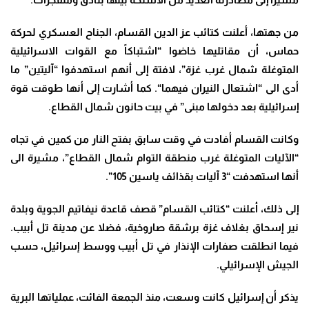
من جهتها، أعلنت كتائب عز الدين القسام، الجناح العسكري لحركة
حماس، أن مقاتليها خاضوا “اشتباكاً مع القوات الاسرائيلية
المتوغلة شمال غرب غزة”، لافتة إلى أنهم استهدفوا “آليتين” ما
أدى الى “اشتعال النيران فيهما
“.
كما أشارت إلى أنها طوقت قوة
إسرائيلية بعد دخولها مبنى” في بيت حانون شمال القطاع
.
وكانت القسام أفادت في وقت سابق بفتح النار من كمين في تجاه
“الآليات المتوغلة غرب منطقة التوام شمال القطاع”، مشيرة الى
أنها استهدفت “3 آليات بقذائف ياسين 105”.
إلى ذلك، أعلنت “كتائب القسام” قصف قاعدة نيفاتيم الجوية وبلدة
نير إسحاق بغلاف غزة برشقة صاروخية، فضلا عن مدينة تل أبيب
.
فيما انطلقت صفارات الإنذار في تل أبيب ووسط إسرائيل، حسب
الجيش الإسرائيلي
.
يذكر أن إسرائيل كانت وسعت، منذ الجمعة الفائت، عملياتها البرية