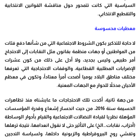
السياسية التي كانت تتمحور حول مناقشة القوانين الانتخابية
والتقطيع الانتخابي
.
معطيات محسوسة
لا حاجة للتذكير بكون الشروط الاجتماعية التي من شأنها دفع فئات
من المواطنين أو جهات منظمة بقانون مثل النقابات إلى الاحتجاج
أمر طبيعي وليس بجديد، ولا أدل على ذلك من كون عشرات
الإضرابات المطلبية القطاعية، والوقفات الاحتجاجية التي تعرفها
مختلف مناطق البلاد يوميا أضحت أمراً معتاداً، وتكون في معظم
الأحيان مدخلاً للحوار مع الجهات المعنية
.
من جهة ثانية، أكدت تلك الاحتجاجات ما عايشناه منذ تظاهرات
الحسيمة سنة 2016، من حيث انحسار إشعاع وقدرة المؤسسات
المؤهلة نظريا لقيادة النضالات الاجتماعية والقيام بأدوار الوساطة
(أحزاب، نقابات…الخ) على التأثير حتى لا نقول انعدامها، نتيجة ترهلها
وتفشي روح البيروقراطية والزبونية داخلها، ولسياسة التدجين