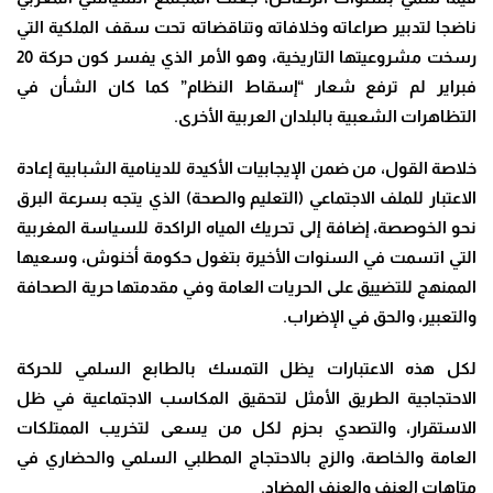
ناضجا لتدبير صراعاته وخلافاته وتناقضاته تحت سقف الملكية التي
رسخت مشروعيتها التاريخية، وهو الأمر الذي يفسر كون حركة 20
فبراير لم ترفع شعار “إسقاط النظام” كما كان الشأن في
التظاهرات الشعبية بالبلدان العربية الأخرى
.
خلاصة القول، من ضمن الإيجابيات الأكيدة للدينامية الشبابية إعادة
الاعتبار للملف الاجتماعي (التعليم والصحة) الذي يتجه بسرعة البرق
نحو الخوصصة، إضافة إلى تحريك المياه الراكدة للسياسة المغربية
التي اتسمت في السنوات الأخيرة بتغول حكومة أخنوش، وسعيها
الممنهج للتضييق على الحريات العامة وفي مقدمتها حرية الصحافة
والتعبير، والحق في الإضراب
.
لكل هذه الاعتبارات يظل التمسك بالطابع السلمي للحركة
الاحتجاجية الطريق الأمثل لتحقيق المكاسب الاجتماعية في ظل
الاستقرار، والتصدي بحزم لكل من يسعى لتخريب الممتلكات
العامة والخاصة، والزج بالاحتجاج المطلبي السلمي والحضاري في
متاهات العنف والعنف المضاد
.