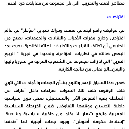
مظاهر العنف والتخريب، التي تلي مجموعة من مقابلات كرة القدم
.
افتراضات
في مواجهة واقع اجتماعي معقد، وحراك شبابي “مؤطر” في عالم
افتراضي وخارج مقرات الأحزاب والنقابات والجمعيات، يصبح من
الطبيعي أن تختلف القراءات والتحليلات لهاته الظاهرة، بحيث يجد
البعض ضالته في نظريات المؤامرة، وتحديدا في تجربة ” الربيع
العربي” التي لا زالت مجموعة من الشعوب العربية في سوريا وليبيا
واليمن…الخ تعاني من نتائجه الكارثية
.
ضمن هذا السياق تزدهر وتتنوع بشأن الجهات والأجندات التي تثوي
خلف الوقوف خلف تلك الدعوات: صراعات داخل أطراف من
السلطة بغية التموقع الآني والمستقبلي، سعي قوى سياسية
داخلية لتحسين موقعها التفاوضي ضمن الخريطة السياسية
المغربية وترفع شعارا لا يخلو من جاذبية سياسية وشعبية:
“إسقاط حكومة أخنوش”، وجود جهات أجنبية لها أجندتها