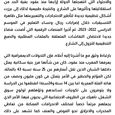
والاحتواء التي انتهجتها الدولة إزاءها منذ عقود بغية الحد من
استقلاليتها وتأثيرها على الشارع. وكنتيجة طبيعية لذلك إلى برزت
أشكال تنظيمية جديدة لتأطير الاحتجاجات والتعبيرعنها مثل ظاهرة
التنسيقيات خلال إضرابات رجال ونساء التعليم في الموسم
الدراسي 2022- 2023، ثم أخيرا المنصات الرقمية التي أضحت فضاءً
جديدا لاحتضان النقاشات المتعلقة بالملفات المطلبية والصيغ
التنظيمية للنزول إلى الشارع
.
بارتباط وثيق مع ما أشرنا إليه أعلاه، فإن التحولات الديمغرافية التي
يعرفها المغرب منذ عقود، كان من شأنها فرز بنية سكانية يمثل
داخلها الشبان الذين تقل أعمارهم عن 25 سنة نسبة 43 بالمائة،
لكن المؤلم والخطير في الأمر يتمثل في كون مليون ونصف من
هاته الفئة العمرية (ما بين 14 سنة و24سنة) انقطعوا عن الدراسة
ولا يتوفرون على تكوينات تساعدهم وتؤهلهم لولوج سوق
الشغل، ناهيك عن الظروف الاجتماعية التي يحيون فيها، الأمر الذي
يجعلهم مرتعاً خصباً لمختلف الانحرافات الممكنة من تعاطي
المخدرات والانزلاق نحو الفوضى والعنف كما تشهد على ذلك