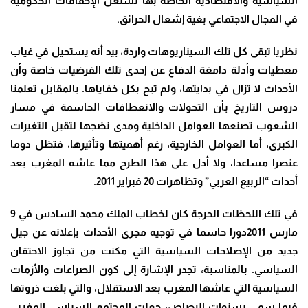
السياسية والاقتصادية الخاصة بها تستغل الإخفاقات الحكومية
في المجال الاجتماعي بغية إشعال الحرائق
.
نظريا تبقى كل تلك السيناريوهات واردة، بيد أنه يستحيل في غياب
معطيات وأدلة دامغة الدفاع عن إحدى تلك الفرضيات خاصة وأن
الأحداث لا تزال في بدايتها، ولم تبح بكل خفاياها. بالمقابل تعلمنا
دروس التاريخ بأن التحولات والانعطافات الحاسمة في مسار
الشعوب تصنعها العوامل الداخلية ومدى نضجها لتقبل التغيرات
الكبرى، أما العوامل الخارجية، رغم أهميتها وتأثيرها، فتظل دوما
عنصرا مساعدا، ولا أدل على هذا الطرح مما عاشه المغرب بعد
أحداث “الربيع العربي” وتظاهرات 20 فبراير 2011
.
في تلك اللحظات الحرجة كان لخطاب الملك محمد السادس في 9
مارس 2011دورا حاسما في توجيه مجرى الأحداث بإعلانه عن جيل
جديد من الإصلاحات السياسية التي مكنت من تجاوز الاحتقان
السياسي. بالمناسبة، تجدر الإشارة إلى كون الصراعات والأزمات
السياسية التي عاشها المغرب بعد الاستقلال، والتي بلغت ذروتها
فيما سمي بسنوات الرصاص، جعلت المجتمع السياسي المغربي