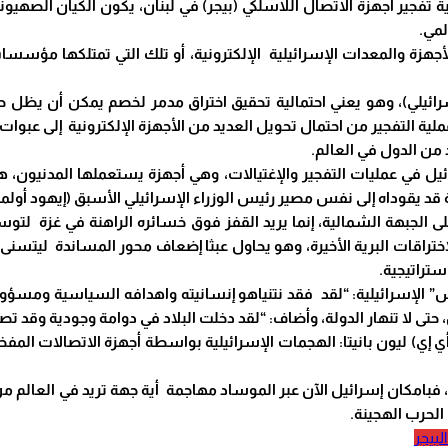
 تفجير أجهزة الاتصال اللاسلكي (بيجر) في لبنان، يكون الكيان الصهيو
لمي.
أجهزة والمعدات الإسرائيلية الإلكترونية، أو تلك التي تمتلكها مؤسسات
رائيلي)، وهو يعني احتمالية تحقيق اختراق مدمر لخصم يمكن أن يظل 
لية التفجير من احتمال تحويل العديد من الأجهزة الإلكترونية إلى عبوات
من الدول في العالم.
ئيل في عمليات التفجير والإغتيالات، وهي أجهزة يستعملها المدنيون،
ى نفس مصير رئيس الوزراء الإسرائيلي الأسبق (إيهود أولمرت) الذي أنهته حرب عام 006
ى الجبهة الشمالية، إنما يريد القفز فوق خسائره الراهنة في غزة لتو
اختراقات البرية الأخيرة، وهو يحاول عبثا إضعاف محور المساندة ليتسن
تراتيجية.
إسرائيلية: “لقد فقد نتنياهو إنسانيته واهدافه السياسية ومسؤوليته 
لا تنهار الدولة، وأضاف: “لقد دخلت البلاد في دوامة وجودية وقد تصل 
 إي) ليون بانيتا: الهجمات الإسرائيلية بواسطة أجهزة الاتصالات المفخخة
، فبامكان إسرائيل الآن عبر الموساد مهاجمة أية جهة تريد في العالم 
الحرب الهجينة.
لبيجر