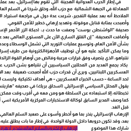
في إطار الحرب العدوانية الهجينة التي تقوم بها إسرائيل، بعد عملية
المعادلة في الجبهة الشمالية مع حزب الله، وخلق شرخا في السلم العا
الملاحظ أنه بعد عملية التفجير، شرعت عدة دول في مراجعة استيراد ال
وأصبحت بمثابة قنابل موقوتة، وتهديد إرهابي خطير للأمن القومي.
صحيفة “الواشنطن بوست” وصفت ما حدث بـ: (حبكة الزر الأحمر الإس
وأضافت الصحيفة: ” إن القلق الساري الآن على المستوى العالمي بعد عم
بشأن الأمن العام، وتوسيع عمليات التوريد التي تشمل الوسطاء وعدد 
وما يمكن التأكيد عليه هو أن توظيف الأجهزةالكترونية من طرف إسرا
نتنياهو، الذي يتصرف وفق قرارات مرعبة وفائض من أوهام القوة الزائدة قد يقوداه إل
يكاد يجمع العديد من المحللين السياسيين أن نتنياهو بشن الحرب عل
العسكريين اللبنانيين، ويرى أن قدرات حزب الله أصبحت ضعيفة بعد ال
لحد الساعة – حسب الخبراء العسكريين – هي أهداف تكتيكية وليست اس
يقول المحلل السياسي الإسرائيلي (اسحاق بريك) في صحيفه “هاريتس” ال
تخبطاته، إلا استبعاده عن السلطة هو ومن معه في أقرب وقت ممكن، حتى 
كما وصف المدير السابق لوكالة الاستخبارات المركزية الأمريكية (سي أي
قبل الغد.
الإرهاب الإسرائيلي ينذر بما هو أخطر وأسوء على صعيد السلم العالمي
بعد، وقد تكون حروبها داخل الدولة الواحدة في إطار ما بات يطلق عليه: 
شارك هذا الموضوع
الإرهاب الإلكتروني
السلام العالمي
تفجير أجهزة ا