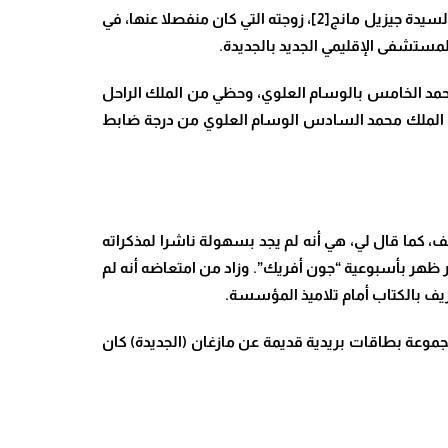
وسوف تتاح لي الفرصة أيضا لأتعرف، من خلال زيارات مختلفة إلى فرنسا، على عائلة الدكتور غي دولانوي. فقد تمكنت من زيارة السيدة جيزيل مانج[2]، زوجته التي كان منفصلا عنها، في
المستشفى الإقليمي الجديد بالجديدة.
 محمد الخامس بالوسام العلوي، وحظي من الملك الراحل
من الملك محمد السادس الوسام العلوي من درجة ضابط
ف، كما قال لي، هي أنه لم يجد بسهولة ناشرا لمذكراته
ر ظهر بأسبوعية “جون أفريك”. وزاد من امتعاضه أنه لم
ريف بالكتاب أمام تلاميذ المؤسسة.
 مجموعة بطاقات بريدية قديمة عن مازغان (الجديدة) كان