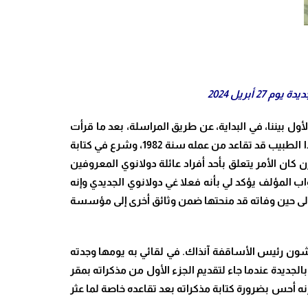
أبريل 2024
 قليلا. حصل هذا التعارف الأول بيننا، في البداية، عن طريق المراسلة، بعد ما قرأت
في جريدة “لوماتان” المغربية خبر صدور الجزء الأول من مذكراته التاريخية في يناير 1988 عن دار النشر لارمتان في باريس. كان هذا الطبيب قد تقاعد من عمله سنة 1982، وشرع في كتابة
أكن أعلم يقينا إن كان الأمر يتعلق بأحد أفراد عائلة دولانوي المعروفين
 المؤلف يؤكد لي بأنه فعلا غي دولانوي الجديدي وإنه
إلى حين وفاته قد منحتها ضمن وثائق أخرى إلى مؤسسة
ميله الطبيب هوبير ميشون رئيس الأساقفة آنذاك. في لقائي به يومها وجدته
جديدة عندما جاء لتقديم الجزء الأول من مذكراته بمقر
نه أحس بضرورة كتابة مذكراته بعد تقاعده خاصة لما عثر