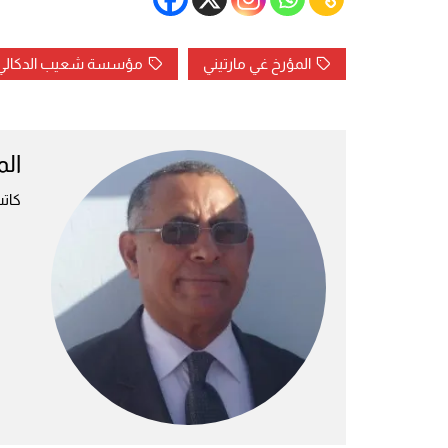
المؤرخ غي مارتيني
مؤسسة شعيب الدكالي
ال
كات