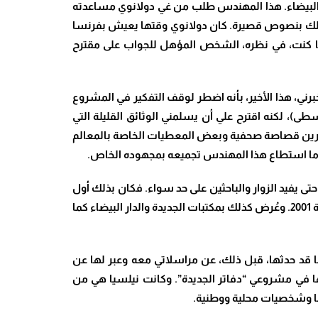
رفور بالدار البيضاء. هذا المهندس طلب من غي دولانوي مساعدته
ة ذلك بنصوص قصيرة. كان دولانوي وقتها يعيش بفرنسا
ما كنت، في نظره، الشخص المؤهل للجواب على مقترح
ي، هذا الأخير، بأنه اضطر لوقف التفكير في المشروع
)، لكنه اقترح علي أن يسلمني الوثائق القليلة التي
عشرين قصاصة صحفية وبعض المعطيات الخاصة بالمعالم
 هو ما استطاع هذا المهندس تجميعه بمجهوده الخاص.
عاون مع رايمون فراشي وسّعنا التفكير في موضوع الدليل السياحي وقررنا أن يكون من نوع “الكتاب-الدليل” livre-guide حتى يفيد الزوار والباحثين على حد سواء. فكان بذلك أول
كتاب-دليل للجديدة بعد الاستقلال. وبسبب غياب الدعم، أصدرنا منه طبعات محدودة. وقد تم نشره بمدينة تولون في فرنسا سنة 2001. وعُرض كذلك بمكتبات الجديدة والدار البيضاء كما
ها قد حدثها، قبل ذلك، عن مراسلاتي معه وعبر لها عن
ا في مشروعي “دفاتر الجديدة”. وكانت نيلسيا هي من
وتها وشخصيات محلية ووطنية.