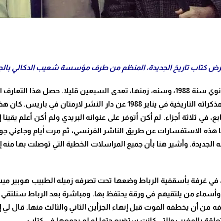
ض كتاب تاريخ الجديدة،
المنظم من طرف مؤسسة شعيب الدكالي بالجديدة يوم 27 
سنحت لي الظروف لأن أتعرف على الطبيب غي دولانوي سنة 1988، وسنه، زمنها، تعدى السبعين
 Mémoires historiques صدرت، بالتتابع، في ثلاثة أجزاء. لم أكن أتوفر على عنوانه البريدي ولم 
ا هذه الاستفسارات عن طريق الناشر الفرنسي، ثم مرت أيام وجاءني جواب
لجديدة. وأشير هنا بأن جميع المراسلات الخطية التي توصلت بها منه 
ألتقي الدكتور غي دولانوي شخصيا، في فبراير 1990، في غرفة بأسقفية الرباط وضعها تحت تصرفه ز
 وأسماء من يلتقيهم في ورقة يحتفظ بها. ومباشرة بعد الرباط سنلتقي بال
ه من أن يخطفه الموت قبل إنهاء الجزأين الثاني والثالث منها. قال لي إ
متعلقة بالمغرب والتي كانت ستضيع حتما لو لم يجمعها في كتاب.