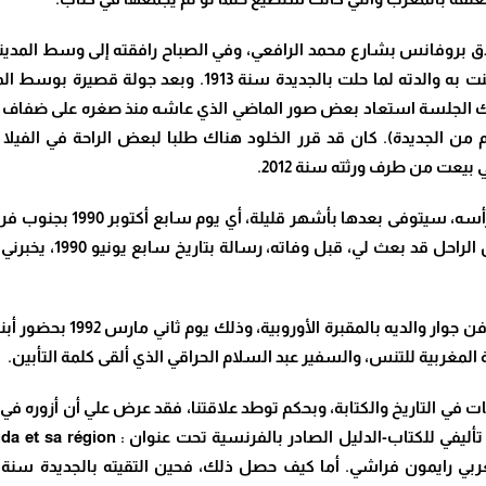
ندق بروفانس بشارع محمد الرافعي، وفي الصباح رافقته إلى وسط المدي
على الفندق المهتريء الكائن بزنقة ليسكول الذي سكنت به وا
ك الجلسة استعاد بعض صور الماضي الذي عاشه منذ صغره على ضفاف ا
سيدي بوافي، حملته إلى مدينة الواليدية (78 كلم من الجديدة). كان قد قرر الخلود هناك طلبا لبع
بيعت من طرف ورثته سنة 2012.
كانت تلك زيارته الأخيرة للج
انتهائه من كتابة الجزء
وبناء على وصيته فقد نقل رفا
المغربية للتنس، والسفير عبد السلام الحراقي الذي ألقى كلمة التأبين.
ي التاريخ والكتابة، وبحكم توطد علاقتنا، فقد عرض علي أن أزوره في ب