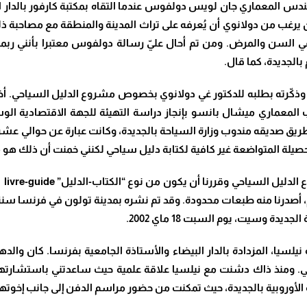
199، كان قد أمده بها المهندس المعماري جان لويس دولفوس عندما التقاه بمكتبة كا
ن يرغب من دولانوي أن يُعرفه على تراث المدينة والمنطقة مع مصاحب
 السن والمرض. ومن تم أحال عليّ رسالة دولفوس معتبرا بأنني رب
لجديدة، كما قال.
رته بطلبه للدكتور غي دولانوي بخصوص مشروع الدليل السياحي. أخبرن
معماري ميشال بانسو بإنجاز دراسة التهيئة للجهة الاقتصادية الوسطى
ريق صديقه مندوب وزارة السياحة بالجديدة، وكانت عبارة عن حوالي 
ذه الحصيلة المتواضعة غير كافية لكتابة دليل سياحي لكنني خمنت أن ذلك
وبت
ة وسيت، يوم السبت 18 ماي 2002.
لسيا، المزدادة بالدار البيضاء والأستاذة الجامعية بفرنسا. كان والد
ي. ومنذ ذاك دشنت مع نيلسيا علاقة علمية حيث ساعدتني باستشارته
قبرة الأوروبية بالجديدة، حيث تمكنت من حضور مراسم الدفن إلى جانب إخ