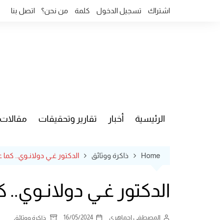
Ski
اشتراك
تسجيل الدخول
كلمة
من نحن؟
اتصل بنا
t
conten
الرئيسية
أخبار
تقارير وتحقيقات
مقالات
قضايا وآ
Home
ذاكرة ووثائق
الدكتور غـي دولانـوي.. كما 
الدكتور غـي دولانـوي.. 
المصطفى اجماهري
16/05/2024
ذاكرة ووثائق