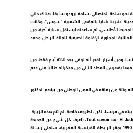
نة نحو ساحة الحنصالي، ساحة برودو سابقا. هناك دلني
لدته لما حلت بالجديدة سنة 1913. وبعد جولة قصيرة بوسط المدينة، شربنا شايا بالمقهى الشعبية “سوس”، وكانت
لمحيط الأطلسي، ثم ساعدته ليستقل سيارة أجرة، من
ض الراحة في الفيلا العائلية المجاورة للإقامة الصيفية للملك الراحل محمد
ديدة. زيارة وداع لمسقط رأسه، سيتوفى بعدها بأشهر قليلة، أي يوم سابع أكتوبر 1990 بجنوب فرنسا. ومن أسرار القدر أنه توفي بعد ثلاثة أيام فقط من
 الثالث والأخير من مذكراته. وكان الراحل قد بعث لي، قبل وفاته، رسالة بتاريخ سابع يونيو 1990، يخبرني فيها بفهرس المجلد الثاني من مذكراته طالبا مني عدم
ته إلى مدينة الجديدة ليدفن جوار والديه بالمقبرة الأوروبية، وذلك يوم ثاني مارس 1992 بحضور أبنائه وثلة من رفاقه في العمل الوطني من بينهم الدكتور
يته في فرنسا، لكن، لظروف خاصة، لم تتم هذه الزيارة.
وقد كان الدكتور غي دولانوي، بشكل غير مباشر، وراء تأليفي للكتاب-الدليل الصادر بالفرنسية تحت عنوان : Tout savoir sur El Jadida et sa région، (اعرف كل شيء عن الجديدة
وناحيتها)، والذي نشرته باشتراك مع ابن الجديدة المغربي رايمون فراشي. أما كيف حصل ذلك، فحين التقيته بالجديدة سنة 1990 بمقر الرابطة الفرنسية-المغربية، سلمني رسالة