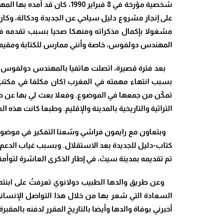
شخصية مؤرخة في 8 فبراير 0
على إنجاز مشروع دليل سياحي عن الجديدة ودكالة، وكا
مشغولا بإكمال مذكراته ومنهكا صحيا بسبب تقدمه في
المهندس دولفوس، خاصة وأنني ممارس للكتابة ومقيم با
بعد فترة قصيرة، اتصلت هاتفيا بالمهندس دولفوس وذكّ
بسبب انتهاء مهمته في المغرب (كان مكلفا في مكتب ال
تمكّن من جمعها في الموضوع. وفعلا بعث لي بها عن ط
التراثية والتاريخية بالمدينة والإقليم. وطبعا كانت ه
تم تقديمه بمدينة سيتْ، في إطار الذكرى العاشرة لتوأمة الجديد
وعن طريق والدها الطبيب دولانوي تعرفتُ على ابنته ني
السعادة التي شعر بها من خلال هذا التواصل الإنسان
أخبرني بوفاة والدها وأيضا بالتاريخ المقرر لدفنه بالم