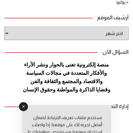
« يوليو
أرشيف الموقع
أرشيف
الموقع
السؤال الآن
منصة إلكترونية تعنى بالحوار ونشر
الآراء
والأفكار المتعددة في مجالات
السياسة
والاقتصاد والمجتمع والثقافة
والفن
وقضايا الذاكرة والمواطنة
وحقوق الإنسان
إدارة التحرير
نستخدم ملفات تعريف الارتباط لضمان
رئيس التحرير: عبد الرحيم التوراني
أفضل تجربة لك على موقعنا. إذا واصلت
رئيس التحرير المساعد: المعطي قبال
استخدام موقعنا، فسنفترض موافقتك على