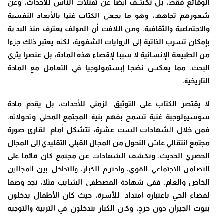
الوقائع فقط، بل تكشف أيضا عن تمثلات الناس للأحداث، وعن
شعورهم تجاهها، وهو ما يجعل الكتاب غنيا بالأبعاد النفسية
والاجتماعية والثقافية. ومن اللافت أن المؤلف يعترف منذ البداية
بإمكان تسرب الذاتية إلى الروايات الشفوية، لكنه يعتبر ذلك جزءا
من الطبيعة الإنسانية لا سببا لإقصاء هذه المادة، بل عنصرا يثري
البحث. مما يعكس نضجا إبستمولوجيا في التعامل مع المادة
التاريخية.
لا يقتصر الكتاب على التوثيق الزمني للأحداث، بل يقدم مادة
سوسيولوجية غنية تسمح بفهم بنية المجتمع المحلي وتحولاته.
فمن خلال الشهادات الست عشرة، تتشكل أمام القارئ صورة
مجتمع انتقالي عاش التحول من المجال القبلي التقليدي إلى المجال
الحضري الحديث. وتكشف الشهادات عن مجتمع كان قائما على
التضامن الاجتماعي القوي، واحترام الكبار، والتداخل بين المجالين
الخاص والعام. ففي شهادة المصطفى الشايب مثلا، نجد وصفا
لفضاء الحي باعتباره امتدادا للأسرة، حيث كان الأطفال يدخلون
بيوت الجيران دون حرج، وكان الكبار يتدخلون في التربية والتوجيه