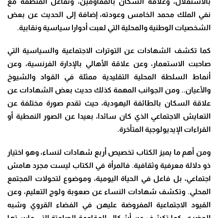
بالاستقلال، وعلاقة السكان بالمقاومين، وتفاعل المنطقة مع
نفي الملك محمد الخامس وعودته، إضافة إلى الحديث عن بعض
الشخصيات الوطنية والمحلية التي لعبت أدوارا سياسية ونقابية.
كما تكشف الشهادات عن التوترات الاجتماعية والسياسية التي
صاحبت الاستعمار، وعن علاقة الأهالي بالإدارة الفرنسية، وعن
أنماط السلطة المحلية التقليدية ممثلة في القواد والشيوخ
والأعيان.. ومن الجوانب المهمة كذلك حديث بعض الشهادات عن
علاقة السكان بالطائفة اليهودية، حيث تقدم صورة مختلفة عن
التعايش الاجتماعي الذي كان سائدا، بعيدا عن الصور النمطية أو
القراءات الإيديولوجية المتأخرة.
ومن أهم ما يميز الكتاب تخصيص أربع شهادات لنساء، وهو اختيار
ذو دلالة معرفية وثقافية. فالمرأة في الكتاب ليست مجرد هامش
اجتماعي، بل فاعل في الحياة اليومية، وموضوع لتحولات المجتمع
المحلي. وتكشف شهادات النساء عن صعوبة ولوج التعليم، وعن
القيود الاجتماعية المفروضة عليهن في الفضاء القروي وشبه
الحضري، كما تكشف عن أشكال المقاومة الصامتة التي مارستها