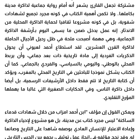
مشتركة تجعل القارئ يشعر أنه أمام رواية جماعية لذاكرة مدينة
بكاملها.. ولا تكمن أهمية الكتاب في كونه مجرد تجميع لشهادات
شفوية، بل في كونه مشروعا ثقافيا لحماية الذاكرة المحلية من
الاندثار. إنه عمل يدخل ضمن ما يسمى اليوم بـأرشفة الذاكرة
الجماعية، وهي مهمة أصبحت ملحة في ظل رحيل الأجيال الحاملة
لذاكرة القرن العشرين. لقد استطاع أحمد لعيوني أن يحول
الذكريات الفردية إلى مادة تاريخية ذات بعد جماعي، وأن يربط
المحلي بالوطني، واليومي بالسياسي، والفردي بالجماعي. كما أن
الكتاب يشكل نموذجا للباحثين في التاريخ المحلي بالمغرب، ويؤكد
أن كتابة التاريخ لا تتم فقط داخل الأرشيفات الرسمية، بل أيضا
داخل ذاكرة الناس، وفي الحكايات الصغيرة التي غالبا ما يهملها
المؤرخ التقليدي.
ويمكن القول إن مؤلف “ابن أحمد امزاب من خلال شهادات قدماء
الساكنة” ليس مجرد كتاب عن مدينة، بل هو مشروع لإحياء الذاكرة
وإعادة الاعتبار للإنسان العادي بوصفه شاهدا على التاريخ وصانعا
له. وقد نجح مؤلفه في إنجاز عمل توثيقي، يجمع بين الحس التاريخي