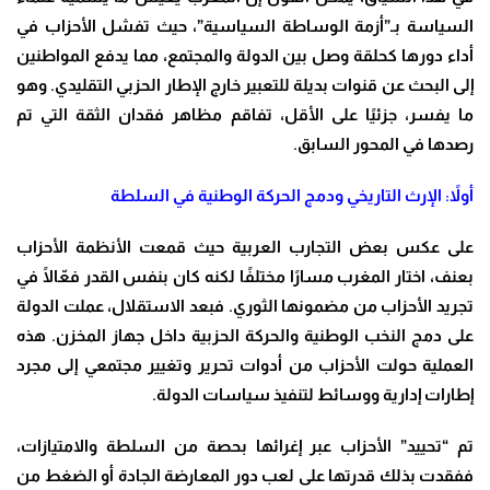
السياسة بـ”أزمة الوساطة السياسية”، حيث تفشل الأحزاب في
أداء دورها كحلقة وصل بين الدولة والمجتمع، مما يدفع المواطنين
إلى البحث عن قنوات بديلة للتعبير خارج الإطار الحزبي التقليدي. وهو
ما يفسر، جزئيًا على الأقل، تفاقم مظاهر فقدان الثقة التي تم
رصدها في المحور السابق.
أولاً: الإرث التاريخي ودمج الحركة الوطنية في السلطة
على عكس بعض التجارب العربية حيث قمعت الأنظمة الأحزاب
بعنف، اختار المغرب مسارًا مختلفًا لكنه كان بنفس القدر فعّالًا في
تجريد الأحزاب من مضمونها الثوري. فبعد الاستقلال، عملت الدولة
على دمج النخب الوطنية والحركة الحزبية داخل جهاز المخزن. هذه
العملية حولت الأحزاب من أدوات تحرير وتغيير مجتمعي إلى مجرد
إطارات إدارية ووسائط لتنفيذ سياسات الدولة.
تم “تحييد” الأحزاب عبر إغرائها بحصة من السلطة والامتيازات،
ففقدت بذلك قدرتها على لعب دور المعارضة الجادة أو الضغط من