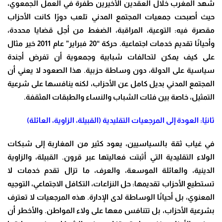
شهد المغرب خلال العقدين الأخيرين طفرة في العمل الجمعوي،
حيث أصبحت جمعيات المجتمع المدني تلعب دورًا كانت الأحزاب
مقصرة فيه: التوعية، المراقبة، الضغط من أجل قضايا محددة،
وأحيانًا تقديم خدمات اجتماعية. حركة “20 فبراير” عام 2011 خير مثال
على كيف يمكن لتحالفات شبابية وجمعوية أن تفرض أجندة
سياسية على الدولة، دون وساطة حزبية. هذا الصعود لا يعني أن
المجتمع المدني بديل كامل عن الأحزاب، لكنه ينافسها على شرعية
التمثيل، خاصة بين فئات الشباب والنساء والطبقات المثقفة.
ثانيًا: العودة إلى المرجعيات التقليدية (القبيلة، الزاوية، العائلة)
في غياب ثقة بالسياسيين، يعود كثير من المغاربة إلى شبكات
الولاء التقليدية التي أثبتت فعاليتها عبر قرون. القبيلة، والزاوية
الدينية، والعائلة الموسعة، والعرف، ما تزال تقدم خدمات لا
تستطيع الأحزاب تقديمها: حل النزاعات، التكافل الاجتماعي، التوجيه
المعنوي، بل أحيانًا الوساطة لدى الإدارة. هذه المرجعيات لا تعترف
بشرعية الأحزاب، بل تتنافس معها على ولاء المواطن. والأخطر أن