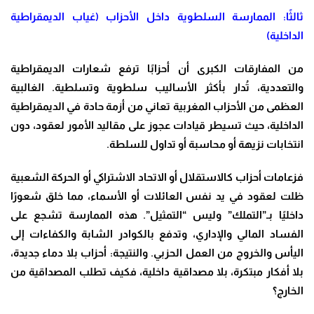
ثالثًا: الممارسة السلطوية داخل الأحزاب (غياب الديمقراطية
الداخلية)
من المفارقات الكبرى أن أحزابًا ترفع شعارات الديمقراطية
والتعددية، تُدار بأكثر الأساليب سلطوية وتسلطية. الغالبية
العظمى من الأحزاب المغربية تعاني من أزمة حادة في الديمقراطية
الداخلية، حيث تسيطر قيادات عجوز على مقاليد الأمور لعقود، دون
انتخابات نزيهة أو محاسبة أو تداول للسلطة.
فزعامات أحزاب كالاستقلال أو الاتحاد الاشتراكي أو الحركة الشعبية
ظلت لعقود في يد نفس العائلات أو الأسماء، مما خلق شعورًا
داخليًا بـ”التملك” وليس “التمثيل”. هذه الممارسة تشجع على
الفساد المالي والإداري، وتدفع بالكوادر الشابة والكفاءات إلى
اليأس والخروج من العمل الحزبي. والنتيجة: أحزاب بلا دماء جديدة،
بلا أفكار مبتكرة، بلا مصداقية داخلية، فكيف تطلب المصداقية من
الخارج؟