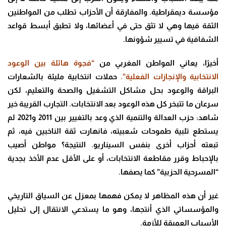
مؤسسة ديمقراطية. والمفارقة أن الأحزاب تطلب من المواطنين
الثقة فيها وهي لا تثق حتى في أعضائها، ولا تطبق أبسط قواعد
الشفافية في تسيير شؤونها.
أخيرًا، يعاني المواطن المغربي من
“فجوة هائلة بين الوعود
الانتخابية والإنجازات الفعلية”.
حملات انتخابية مليئة بالشعارات
البراقة والوعود بحل مشاكل التشغيل والصحة والتعليم، لكن
سرعان ما تتبخر كل هذه الوعود بعد الانتخابات. التجارب القريبة خير
شاهد: حزب العدالة والتنمية الذي وعد بالتغيير بين 2011 و2021 لم
يستطع تلبية طموحات شعبيته، فانهارت ثقة الناخبين فيه، ثم
تبعته أحزاب أخرى بنفس السيناريو. النتيجة؟ مواطن أصيب
بالإحباط وقرر مقاطعة الانتخابات، أو على الأقل عدم الأخذ بجدية
“المسرحية الحزبية” كما يصفها.
غير أن هذه المظاهر لا يمكن فهمها بمعزل عن السياق التاريخي
والمؤسساتي الذي أنتجها، وهو ما يستدعي الانتقال إلى تحليل
الأسباب العميقة للأزمة.