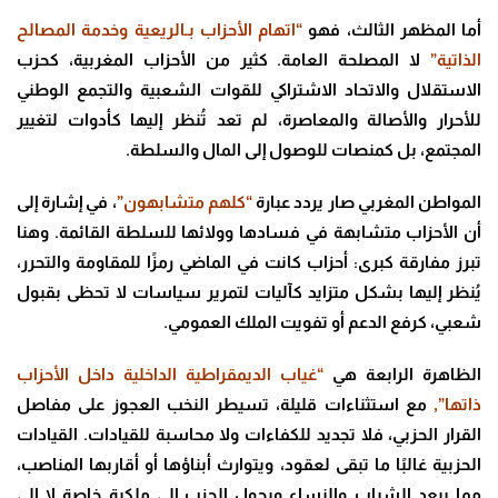
أما المظهر الثالث، فهو
“اتهام الأحزاب بـالريعية وخدمة المصالح
الذاتية”
لا المصلحة العامة. كثير من الأحزاب المغربية، كحزب
الاستقلال والاتحاد الاشتراكي للقوات الشعبية والتجمع الوطني
للأحرار والأصالة والمعاصرة، لم تعد تُنظر إليها كأدوات لتغيير
المجتمع، بل كمنصات للوصول إلى المال والسلطة.
المواطن المغربي صار يردد عبارة
“كلهم متشابهون”
، في إشارة إلى
أن الأحزاب متشابهة في فسادها وولائها للسلطة القائمة. وهنا
تبرز مفارقة كبرى: أحزاب كانت في الماضي رمزًا للمقاومة والتحرر،
يُنظر إليها بشكل متزايد كآليات لتمرير سياسات لا تحظى بقبول
شعبي، كرفع الدعم أو تفويت الملك العمومي.
الظاهرة الرابعة هي
“غياب الديمقراطية الداخلية داخل الأحزاب
ذاتها”,
مع استثناءات قليلة، تسيطر النخب العجوز على مفاصل
القرار الحزبي، فلا تجديد للكفاءات ولا محاسبة للقيادات. القيادات
الحزبية غالبًا ما تبقى لعقود، ويتوارث أبناؤها أو أقاربها المناصب،
مما يبعد الشباب والنساء ويحول الحزب إلى ملكية خاصة لا إلى