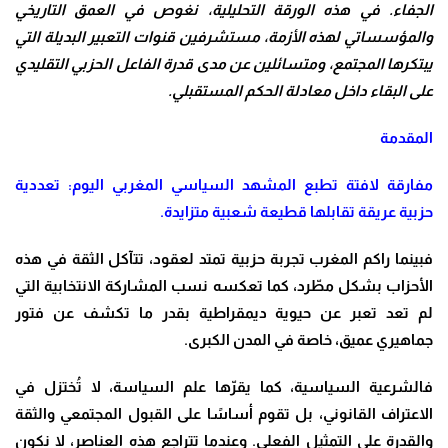
الجفاء. في هذه الورقة التحليلية، نغوص في العمق التاريخي
والمؤسساتي لهذه الأزمة، مستشرفين قنوات التعبير البديلة التي
يبتكرها المجتمع، ومتسائلين عن مدى قدرة الفاعل الحزبي التقليدي
على البقاء داخل معادلة الحكم المستقبلي
.
المقدمة
مفارقة لافتة تطبع المشهد السياسي المغربي اليوم: تعددية
حزبية عريقة تقابلها قطيعة شعبية متزايدة.
فبينما راكم المغرب تجربة حزبية تمتد لعقود، تتآكل الثقة في هذه
الأحزاب بشكل مطّرد، كما تعكسه نسب المشاركة الانتخابية التي
لم تعد تعبر عن حيوية ديمقراطية بقدر ما تكشف عن فتور
جماهيري عميق، خاصة في المدن الكبرى.
فالشرعية السياسية، كما يقرّها علم السياسة، لا تُختزل في
الاعتراف القانوني، بل تقوم أساسًا على القبول المجتمعي والثقة
والقدرة على التمثيل الفعلي. وعندما تتراجع هذه العناصر، لا نكون