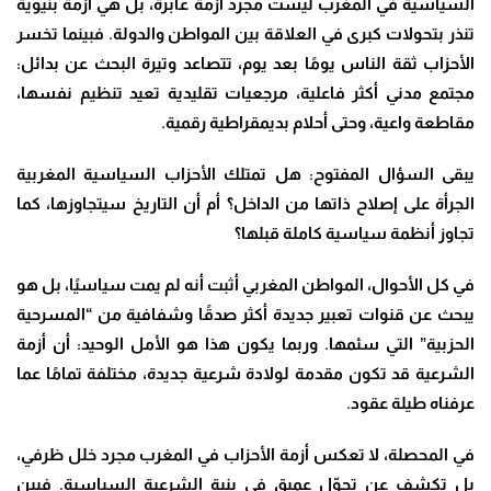
السياسية في المغرب ليست مجرد أزمة عابرة، بل هي أزمة بنيوية
تنذر بتحولات كبرى في العلاقة بين المواطن والدولة. فبينما تخسر
الأحزاب ثقة الناس يومًا بعد يوم، تتصاعد وتيرة البحث عن بدائل:
مجتمع مدني أكثر فاعلية، مرجعيات تقليدية تعيد تنظيم نفسها،
مقاطعة واعية، وحتى أحلام بديمقراطية رقمية.
يبقى السؤال المفتوح: هل تمتلك الأحزاب السياسية المغربية
الجرأة على إصلاح ذاتها من الداخل؟ أم أن التاريخ سيتجاوزها، كما
تجاوز أنظمة سياسية كاملة قبلها؟
في كل الأحوال، المواطن المغربي أثبت أنه لم يمت سياسيًا، بل هو
يبحث عن قنوات تعبير جديدة أكثر صدقًا وشفافية من “المسرحية
الحزبية” التي سئمها. وربما يكون هذا هو الأمل الوحيد: أن أزمة
الشرعية قد تكون مقدمة لولادة شرعية جديدة، مختلفة تمامًا عما
عرفناه طيلة عقود.
في المحصلة، لا تعكس أزمة الأحزاب في المغرب مجرد خلل ظرفي،
بل تكشف عن تحوّل عميق في بنية الشرعية السياسية. فبين