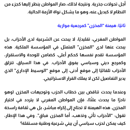
أجل تحولات جذرية. ونتيجة لذلك، صار المواطن ينظر إليها كجزء من
النظام لا كبديل عنه، وهو ما يشكل نواة الأزمة الحالية.
ثانيًا: هيمنة “المخزن” كمرجعية موازية
المواطن المغربي، تقليديًا، لا يبحث عن الشرعية لدى الأحزاب، بل
يبحث عنها لدى “المخزن” المتمثل في المؤسسة الملكية. هذه
المؤسسة تقدم نفسها كحكم أعلى، كضامن للوحدة والاستقرار،
وكمرجع ديني وسياسي يفوق الأحزاب. في هذا السياق، تنزلق
الأحزاب تلقائيًا إلى موقع أدنى، إلى موقع “الوسيط الإداري” الذي
يدير التفاصيل لكن لا يملك القرار الاستراتيجي.
وعندما يحدث تناقض بين خطاب الحزب وتوجيهات المخزن (وهو
نادرًا ما يحدث علنًا)، فإن المواطن المغربي لا يتردد في اختيار
المخزن. هذه الهيمنة لا تحتاج إلى إكراه مباشر، بل هي ثقافة راسخة
تقول: “الأحزاب تأتي وتذهب، أما المخزن فباقٍ”. وفي هذا الإطار،
كيف يمكن لحزب سياسي أن يبني شرعية وطنية مستقلة؟