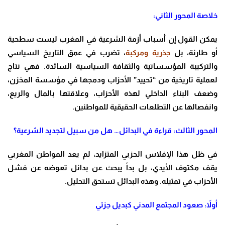
خلاصة المحور الثاني:
يمكن القول إن أسباب أزمة الشرعية في المغرب ليست سطحية
أو طارئة، بل
جذرية ومركبة
، تضرب في عمق التاريخ السياسي
والتركيبة المؤسساتية والثقافة السياسية السائدة. فهي نتاج
لعملية تاريخية من “تحييد” الأحزاب ودمجها في مؤسسة المخزن،
وضعف البناء الداخلي لهذه الأحزاب، وعلاقتها بالمال والريع،
وانفصالها عن التطلعات الحقيقية للمواطنين.
المحور الثالث: قراءة في البدائل… هل من سبيل لتجديد الشرعية؟
في ظل هذا الإفلاس الحزبي المتزايد، لم يعد المواطن المغربي
يقف مكتوف الأيدي، بل بدأ يبحث عن بدائل تعوضه عن فشل
الأحزاب في تمثيله. وهذه البدائل تستحق التحليل.
أولاً: صعود المجتمع المدني كبديل جزئي