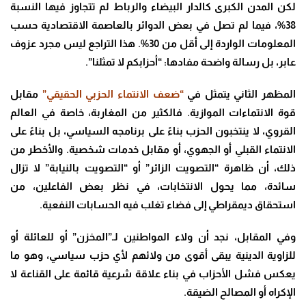
لكن المدن الكبرى كالدار البيضاء والرباط لم تتجاوز فيها النسبة
38%، فيما لم تصل في بعض الدوائر بالعاصمة الاقتصادية حسب
المعلومات الواردة إلى أقل من 30%. هذا التراجع ليس مجرد عزوف
عابر، بل رسالة واضحة مفادها: “أحزابكم لا تمثلنا”.
المظهر الثاني يتمثل في
“ضعف الانتماء الحزبي الحقيقي”
مقابل
قوة الانتماءات الموازية. فالكثير من المغاربة، خاصة في العالم
القروي، لا ينتخبون الحزب بناءً على برنامجه السياسي، بل بناءً على
الانتماء القبلي أو الجهوي، أو مقابل خدمات شخصية. والأخطر من
ذلك، أن ظاهرة “التصويت الزائر” أو “التصويت بالنيابة” لا تزال
سائدة، مما يحول الانتخابات، في نظر بعض الفاعلين، من
استحقاق ديمقراطي إلى فضاء تغلب فيه الحسابات النفعية.
وفي المقابل، نجد أن ولاء المواطنين لـ”المخزن” أو للعائلة أو
للزاوية الدينية يبقى أقوى من ولائهم لأي حزب سياسي، وهو ما
يعكس فشل الأحزاب في بناء علاقة شرعية قائمة على القناعة لا
الإكراه أو المصالح الضيقة.