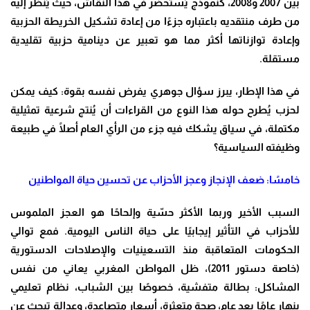
بين 2007 و2008، كنموذج يُستحضر في هذا النقاش، حيث يُنظر إليه
من طرف منتقديه باعتباره جزءًا من إعادة تشكيل الخريطة الحزبية
وإعادة توازناتها أكثر مما هو تعبير عن دينامية حزبية تقليدية
مستقلة.
في هذا الإطار، يبرز سؤال جوهري يفرض نفسه بقوة: كيف يمكن
لحزب يُطرح حوله هذا النوع من القراءات أن يُنتج شرعية تمثيلية
مكتملة، في سياق يشكك فيه جزء من الرأي العام أصلًا في طبيعة
وظيفته السياسية؟
خامسًا: ضعف الإنجاز وعجز الأحزاب عن تحسين حياة المواطنين
السبب الأخير وربما الأكثر حسّية وإلحاحًا هو العجز الملموس
للأحزاب في التأثير إيجابيًا على حياة الناس اليومية. فمع توالي
الحكومات المتعاقبة منذ التسعينيات والإصلاحات الدستورية
(خاصة دستور 2011)، ظل المواطن المغربي يعاني من نفس
المشاكل: بطالة متفشية، خصوصًا بين الشباب، نظام تعليمي
ينهار عامًا بعد عام، صحة متعثرة، أسعار متصاعدة، وعدالة تبحث عن