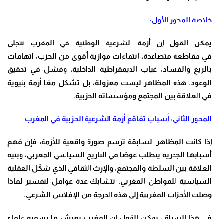
خلاصة المحور الأول:
يمكن القول إن أزمة الشرعية الوطنية في المغرب تتجلى
في مقاطعة متصاعدة، انتماءات موازية أقوى من الحزب، اتهامات
بالريع والفساد، غياب الديمقراطية الداخلية، وفشل في تحقيق
الوعود. هذه المظاهر ليست معزولة، بل تشكل معًا أزمة بنيوية
في العلاقة بين المجتمع ومؤسساته الحزبية.
المحور الثاني: أسباب تفاقم أزمة الشرعية الحزبية في المغرب
إذا كانت المظاهر السابقة ترسم صورة واقعية للأزمة، فإن فهم
أسبابها الجذرية يتطلب غوصًا في التاريخ السياسي المغربي، وبنية
العلاقة بين السلطة والمجتمع، والإرث الثقافي الذي شكّل العقلية
السياسية للمواطن المغربي. تتشابك عدة عوامل لتفسير لماذا
وصلت الأحزاب المغربية إلى هذه الدرجة من الإفلاس الشرعي.
في هذا السياق، يمكن القول إن المغرب يعيش ما يسميه علماء