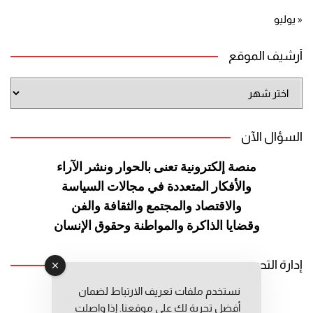
« يوليو
أرشيف الموقع
أرشيف
الموقع
السؤال الآن
منصة إلكترونية تعنى بالحوار ونشر
الآراء
والأفكار المتعددة في مجالات
السياسة
والاقتصاد والمجتمع والثقافة
والفن
وقضايا الذاكرة والمواطنة
وحقوق الإنسان
إدارة التحرير
نستخدم ملفات تعريف الارتباط لضمان
رئيس التحرير: عبد الرحيم التوراني
أفضل تجربة لك على موقعنا. إذا واصلت