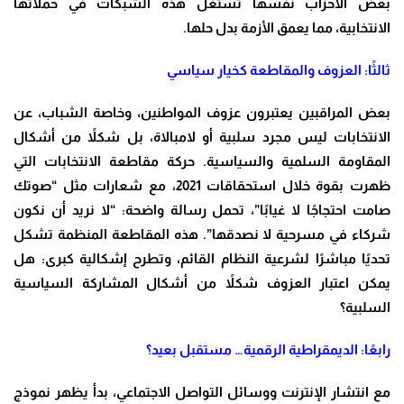
بعض الأحزاب نفسها تستغل هذه الشبكات في حملاتها
الانتخابية، مما يعمق الأزمة بدل حلها.
ثالثًا: العزوف والمقاطعة كخيار سياسي
بعض المراقبين يعتبرون عزوف المواطنين، وخاصة الشباب، عن
الانتخابات ليس مجرد سلبية أو لامبالاة، بل شكلاً من أشكال
المقاومة السلمية والسياسية. حركة مقاطعة الانتخابات التي
ظهرت بقوة خلال استحقاقات 2021، مع شعارات مثل “صوتك
صامت احتجاجًا لا غيابًا”، تحمل رسالة واضحة: “لا نريد أن نكون
شركاء في مسرحية لا نصدقها”. هذه المقاطعة المنظمة تشكل
تحديًا مباشرًا لشرعية النظام القائم، وتطرح إشكالية كبرى: هل
يمكن اعتبار العزوف شكلاً من أشكال المشاركة السياسية
السلبية؟
رابعًا: الديمقراطية الرقمية… مستقبل بعيد؟
مع انتشار الإنترنت ووسائل التواصل الاجتماعي، بدأ يظهر نموذج