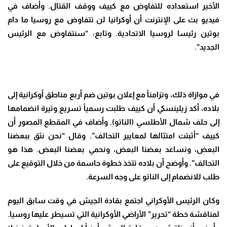
الأخير استعداده للتفاوض مع كييف ووقف القتال. وأضاف في
فيديو بث على الإنترنت أن أوكرانيا لن تتفاوض مع روسيا ما دام
بوتين رئيسا لروسيا الاتحادية. وتابع: “سنتفاوض مع الرئيس
الجديد”.
في موازاة ذلك، وتزامناً مع إعلان بوتين ضم أربع مناطق أوكرانية إلى
بلاده، أكد زيلينسكي أن كييف طلبت رسمياً تسريع وتيرة انضمامها
إلى حلف شمال الأطلسي (الناتو). وأضاف في المقطع المصور أن
كييف “أثبتت امتثالها لمعايير التحالف”. وقال “نحن نثق ببعضنا
البعض، ونساعد بعضنا البعض، ونحمي بعضنا البعض. هذا هو
التحالف”. وأوضح أن بلاده تتخذ خطوة حاسمة من خلال التوقيع على
طلب للانضمام إلى الناتو على وجه السرعة.
وكان الرئيس الأوكراني اجتمع بقادة الجيش في وقت سابق اليوم
لمناقشة خطة “تحرير” الأراضي الأوكرانية التي تسيطر عليها روسيا.