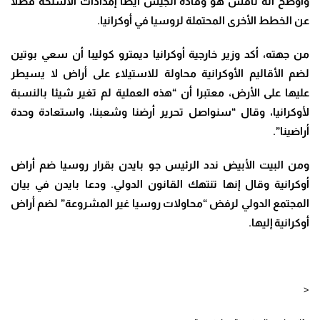
وأوضح أنه ناقش هو وقادة الجيش أيضاً إمدادات الأسلحة فضلا
عن الخطط الأخرى المحتملة لروسيا في أوكرانيا.
من جهته، أكد وزير خارجية أوكرانيا ديمترو كوليبا أن سعي بوتين
لضم الأقاليم الأوكرانية محاولة للاستيلاء على أراض لا يسيطر
عليها على الأرض، معتبرا أن “هذه العملية لم تغير شيئا بالنسبة
لأوكرانيا، وقال “سنواصل تحرير أرضنا وشعبنا، واستعادة وحدة
أراضينا”.
ومن البيت الأبيض ندد الرئيس جو بايدن بقرار روسيا ضم أراض
أوكرانية وقال إنها تنتهك القانون الدولي. ودعا بايدن في بيان
المجتمع الدولي لرفض “محاولات روسيا غير المشروعة” لضم أراض
أوكرانية إليها.
<