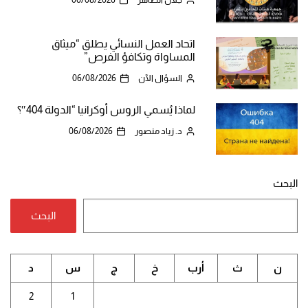
اتحاد العمل النسائي يطلق “ميثاق
المساواة وتكافؤ الفرص”
السؤال الآن
06/08/2026
لماذا يُسمي الروس أوكرانيا “الدولة 404″؟
د. زياد منصور
06/08/2026
البحث
البحث
ن
ث
أرب
خ
ج
س
د
2
1