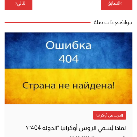
تصفّح
السابق
التالي
المقالات
مواضيع ذات صلة
الحرب في أوكرانيا
لماذا يُسمي الروس أوكرانيا “الدولة 404″؟