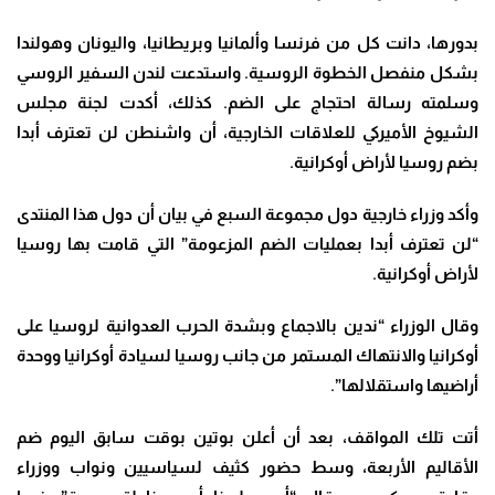
بدورها، دانت كل من فرنسا وألمانيا وبريطانيا، واليونان وهولندا
بشكل منفصل الخطوة الروسية. واستدعت لندن السفير الروسي
وسلمته رسالة احتجاج على الضم. كذلك، أكدت لجنة مجلس
الشيوخ الأميركي للعلاقات الخارجية، أن واشنطن لن تعترف أبدا
بضم روسيا لأراض أوكرانية.
وأكد وزراء خارجية دول مجموعة السبع في بيان أن دول هذا المنتدى
“لن تعترف أبدا بعمليات الضم المزعومة” التي قامت بها روسيا
لأراض أوكرانية.
وقال الوزراء “ندين بالاجماع وبشدة الحرب العدوانية لروسيا على
أوكرانيا والانتهاك المستمر من جانب روسيا لسيادة أوكرانيا ووحدة
أراضيها واستقلالها”.
أتت تلك المواقف، بعد أن أعلن بوتين بوقت سابق اليوم ضم
الأقاليم الأربعة، وسط حضور كثيف لسياسيين ونواب ووزراء