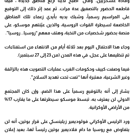
وقادة عسكريين. وقال “أصبح لدينا أربع مناطق جديدة”، فيما
قاطعه الحضور بالتصفيق عدة مرات. ثم عمد إثر ذلك إلى التوقيع
على المراسيم رسمياً، وشبك يديه بأيدي زعماء تلك المناطق
الخاضعة لسيطرة القوات الروسية، والذين عيّنتهم موسكو، على
منصة بحضور شخصيات من النخبة، وهتف معهم “روسيا.. روسيا”.
وجاء هذا الاحتفال اليوم بعد ثلاثة أيام من الانتهاء من استفتاءات
تم تنظيمها على عجل، في هذه المدن (من 23 إلى 27 سبتمبر).
فيما وصفت كييف وحكومات الغرب عمليات التصويت هذه بالزائفة
وغير الشرعية، معتبرة أنها “تمت تحت تهديد السلاح”.
يشار إلى أنه بالتوقيع رسمياً على هذا الضم، وإن كان المجتمع
الدولي لن يعترف به، تبسط موسكو سيطرتها على ما يقارب 17%
من الأراضي الأوكرانية.
ورد الرئيس الأوكراني فولوديمير زيلينسكي على قرار بوتين، أنه لن
يتفاوض مع روسيا ما دام فلاديمير بوتين رئيساً لها، بعيد إعلان