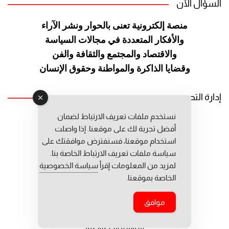
السؤال الآن
منصة إلكترونية تعنى بالحوار ونشر
الآراء
والأفكار المتعددة في مجالات
السياسة
والاقتصاد والمجتمع والثقافة
والفن
وقضايا الذاكرة والمواطنة
وحقوق الإنسان
إدارة التحرير
نستخدم ملفات تعريف الارتباط لضمان
رئيس التحرير: عبد الرحيم التوراني
أفضل تجربة لك على موقعنا. إذا واصلت
رئيس التحرير المساعد: المعطي قبال
استخدام موقعنا، فسنفترض موافقتك على
مديرة التحرير: فاطمة حوحو
سياسة ملفات تعريف الارتباط الخاصة بنا.
لمزيد من المعلومات إقرأ
سياسة الخصوصية
الخاصة بموقعنا.
موافق
جميع حقوق النشر محفوظة © 2026
سياسة الخصوصية