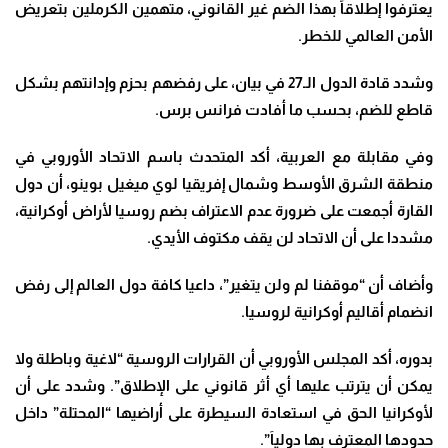
يعترفوا إطلاقاً بهذا الضم غير القانوني، متهمين الكرملين بتعريض
الأمن العالمي للخطر.
وشدد قادة الدول الـ27 في بيان، على رفضهم بحزم وإدانتهم بشكل
قاطع للضم، بحسب ما أفادت فرانس برس.
وفي مقابلة مع العربية، أكد المتحدث باسم الاتحاد الأوروبي في
منطقة الشرق الأوسط وشمال إفريقيا لوي ميغيل بوينو، أن دول
القارة أجمعت على ضرورة عدم الاعتراف بضم روسيا لأراض أوكرانية،
مشددا على أن الاتحاد لن يقف مكتوف الأيدي.
وأضاف أن “موقفنا لم ولن يتغير”، داعيا كافة دول العالم إلى رفض
انضمام أقاليم أوكرانية لروسيا.
بدوره، أكد المجلس الأوروبي أن القرارات الروسية “لاغية وباطلة ولا
يمكن أن يترتب عليها أي أثر قانوني على الإطلاق”. وشدد على أن
لأوكرانيا الحق في استعادة السيطرة على أراضيها “المحتلة” داخل
حدودها المعترف بها دولياَ”.