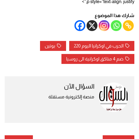
p style=”text-align: justify;”>
شارك هذا الموضوع
الحرب في اوكرانيا اليوم 220
بوتين
ضم 4 مناكق اوكرانية الى روسيا
السؤال الآن
منصة إلكترونية مستقلة