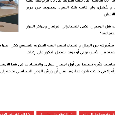
 فـ “تاء التأنيث” في لغتنا العربية هي تاء مربوطة، بينما
د والأغلال، ولو كانت تلك القيود مصنوعة من حرير
لأحيان
.
ب: هل الوصول الكمي للنساء إلى البرلمان ومراكز القرار
جتماعية؟
مشتركة بين الرجال والنساء لتغيير البنية الفكرية للمجتمع ككل، بدءا
لعديد من الأسر، بوعي أو دونه، تفضل الذكور على الإناث.
ية كثيرة تسقط في أول امتحان عملي.. والانتخابات هي هذا الامتحان
أة إلا في حالات نادرة جدا، مما يعني أن ورش الوعي السياسي بحاجة إلى
كرامة وحقوق النساء
الأحزاب السياسية
الحركة النسائية 