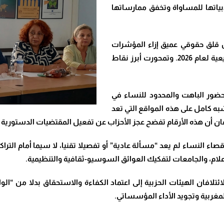
بياتها للمساواة وتخفق ممارساتها
ن قلق حقوقي عميق إزاء المؤشرات
الأولية لترشيحات الأحزاب السياسية للانتخابات التشريعية لعام 2026. وتمحورت أبرز نقاط
لحضور الباهت والمحدود للنساء في
 شبه كامل على هذه المواقع التي تعد
تلافان أن هذه الأرقام تفضح عجز الأحزاب عن تفعيل المقتضيات الدستورية
صاء النساء لم يعد “مسألة عادية” أو تفصيلا تقنيا، لا سيما أمام التراك
ام، والجامعات لتفكيك العوائق السوسيو-ثقافية والتنظيمية
.
ئتلافان الهيئات الحزبية إلى اعتماد الكفاءة والاستحقاق بدلا من “ال
لمغربية وتجويد الأداء المؤسساتي
.