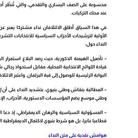
محسوبة على الصف اليساري والتقدمي، والتي تُنظّر أد
عند محك التزكيات
.
في هذا السياق أطلق الائتلافان نداء مشتركا يعبر ع
النداء حول
:
– تأصيل الهيمنة الذكورية، حيث رصد البلاغ استمرار ا
قيادة اللوائح الانتخابية المحلية، مقابل استحواذ رجالي
البوابة الرئيسية للوصول إلى قبة البرلمان. واعتبر الائ
– المطالبة بنقاش وطني بنيوي، بتشديد النداء على أن إق
وطني موسع يضم المؤسسات الدستورية، الأحزاب، الإعل
– المسؤولية السياسية والرهان الديمقراطي، إذ دعا الا
قطاعيا عابرا، بل هو شرط بنيوي لاكتمال الديمقراطية ا
هوامش نقدية على متن النداء