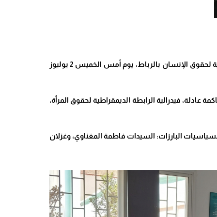
بدعوة مشتركة من “ائتلاف 190 لمناهضة العنف” و”ائتلاف من أجل كرامة وحقوق النساء”، احتضن مقر المنظمة المغربية لحقوق الإنسان بالرباط، يوم أمس الخميس 2 يوليوز
 عادلة، فيدرالية الرابطة الديمقراطية لحقوق المرأة،
لسياسيات البارزات: السيدات فاطمة المغناوي، وغزلان