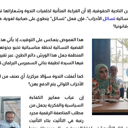
 الناحية الحقوقية، إلا أن القراءة المتأنية لخلفيات الندوة وشعاراتها
نسائية
تسائل
الأحزاب”، فإن فعل “تسائل” ينطوي على ضبابية لغوية، 
انونيا؟
هذا الغموض ينعكس على التوقيت، إذ يأتي هذا ا
القضية النسائية لحظة مناسباتية تخبو جذوتها ب
المنظمة جعل هذا الورش دائم الطرح، عبر تقييم
فيها السيدة لطيفة بناني السميرس البرلمان كأ
كما
أغفلت الندوة سؤالا مركزيا، أي صنف من 
الأحزاب اللواتي يتم الدفع بهن؟
إن غياب معايير الكفاءة
السياسية والفكرية يجعل من
مطلب المناصفة الرقمية مجرد
رغبة في التأثيث بتاء التأنيث