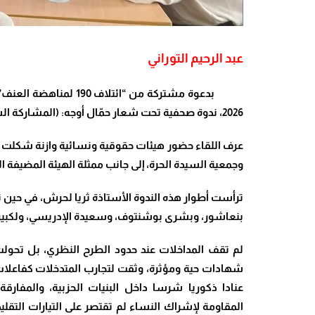
عبد الرحيم التوراني
2026، ندوة صحفية تحت شعار حمّال أوجه: (المشاركة السياسية للنساء تسائل “الأحزاب السياسية”)
عرف اللقاء حضور هيئات حقوقية ونسائية وازنة شكلت جبه
وجمعية السيدة الحرة، إلى جانب ممثلة الهيئة المضيفة 
ترأست أطوار هذه الندوة الأستاذة ثريا لحرش، في حين 
بنعاشور، وبشرى بوشنتوف، وسعيدة الإدريسي، ولكبي
لم تقف المداخلات عند حدود الطرح النظري، بل تحولت
شهادات حية ومؤثرة، وثقت لتجارب المتدخلات كفاع
عنادا ذكوريا شرسا داخل البنيات الحزبية، والمفارقة
المقاومة لإشراك النساء لم تقتصر على التيارات التقلي