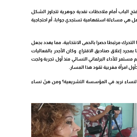
 تفتح الباب أمام ملاحظات نقدية جوهرية تتجاوز الشكل
هل هي مساءلة استفهامية تستجدي جوابا، أم احتجاجية
لتحرك مرتبطا حصرا بالحمى الانتخابية، مما يهدد بجعل
مجرد إغلاق صناديق الاقتراع. وكان الأجدر بالفعاليات
 مستمر للأداء البرلماني النسائي منذ أول تجربة ولجت
ول امرأة مغربية تقود هذا المسار
.
النساء نريد في المؤسسة التشريعية؟ ومن هنّ نساء