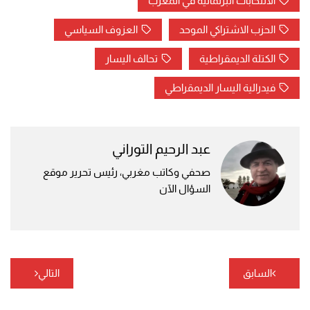
الانتخابات البرلمانية في المغرب
الحزب الاشتراكي الموحد
العزوف السياسي
الكتلة الديمقراطية
تحالف اليسار
فيدرالية اليسار الديمقراطي
عبد الرحيم التوراني
صحفي وكاتب مغربي، رئيس تحرير موقع
السؤال الآن
تصفّح
السابق
التالي
المقالات