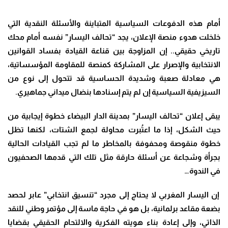
أمام هذه الدفوعات السياسية المتباينة والأسئلة النقدية التي
خلخلت هدوء منصة الإعلان، يجد “تحالف اليسار” نفسه أمام محك
تاريخي حقيقي.. إن المزاوجة بين قناعة القيادة بفساد القوانين
الانتخابية والإصرار على المشاركة كمنصة للمقاومة المؤسساتية،
هي معادلة صعبة وشديدة الحساسية قد تتحول إلى نوع من
السيزيفية السياسية إن لم يتم إسنادها بنضال ميداني جماهيري.
يبقى إعلان “تحالف اليسار” بمدينة الدار البيضاء خطوة إيجابية من
حيث الشكل، إذا ما اعتُبرت محاولة لجمع الشتات، لكنها تظل
خطوة منقوصة ومحفوفة بالمخاطر ما لم تجب القيادات الحالية
بجرأة وشجاعة عن أسئلة حارقة مثل تلك التي قدمها الصحفيون
في الندوة…
إن اليسار المغربي لا يحتاج إلى مجرد “تنسيق انتخابي” عابر لحصد
بضعة مقاعد برلمانية، بل هو في حاجة ماسة إلى مؤتمر وطني للنقد
الذاتي، وإلى إعادة بناء هويته الفكرية والالتحام الحقيقي بقضايا