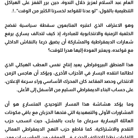
العام عبد السلام لعزيز خلال الندوة، حين برر القفز على الهياكل
التنظيمية بالقول
: “
لو عدنا للقواعد لخسرنا الكثير من الوقت
“..!
.
وهو الاعتراف الذي اعتبره المتابعون سقطة سياسية تفضح
الخلفية الزمنية والانتخابوية للمبادرة، إذ كيف لتحالف يساري يرفع
شعارات الديمقراطية والمشاركة أن يضيق ذرعا بالنقاش الداخلي
مع قواعده، ويعتبر العودة إليها هدرا للوقت؟
هذا المنطق البيروقراطي يعيد إنتاج نفس العطب الهيكلي الذي
لطالما انتقده اليسار في الأحزاب الأخرى، ويؤكد أن هاجس الزمن
الانتخابي وحصد المقاعد كان المحرك الأساسي وراء سرعة الإعلان،
على حساب البناء الديمقراطي السليم من الأسفل إلى الأعلى
.
وما يؤكد هشاشة هذا المسار التوحيدي المتسارع هو أن
المشاورات الأولى والتمهيدية التي فتحها الحزبان مع باقي مكونات
العائلة اليسارية سرعان ما باءت بالفشل، حيث انسحب حزب
التقدم والاشتراكية، كما قاطع حزب النهج الديمقراطي العمالي
اللقاءات نظرا للاختلاف الجذري في الموقف من المؤسسات ومن