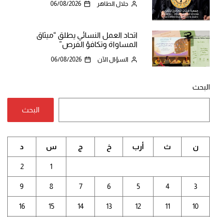
جلال الطاهر
06/08/2026
اتحاد العمل النسائي يطلق “ميثاق
المساواة وتكافؤ الفرص”
السؤال الآن
06/08/2026
البحث
البحث
ن
ث
أرب
خ
ج
س
د
2
1
9
8
7
6
5
4
3
16
15
14
13
12
11
10