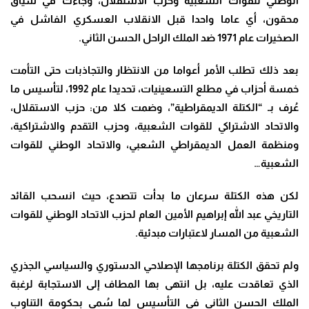
الوطني للقوات الشعبية وحزب الاستقلال، وجاءت في سياق
محقون، أي عاما واحدا قبل الانقلاب العسكري الفاشل في
الصخيرات عام 1971 ضد الملك الراحل الحسن الثاني.
بعد ذلك تطلب الأمر أعواما من الانتظار والتجاذبات حتى التأمت
خمسة أحزاب في مطلع التسعينيات، تحديدا عام 1992، لتأسيس ما
عُرف بـ “الكتلة الديمقراطية”، وضمت كلا من: حزب الاستقلال،
والاتحاد الاشتراكي للقوات الشعبية، وحزب التقدم والاشتراكية،
ومنظمة العمل الديمقراطي الشعبي، والاتحاد الوطني للقوات
الشعبية…
لكن هذه الكتلة سرعان ما بدأت تتصدع، حيث انسحب القائد
التاريخي عبد الله إبراهيم الأمين العام لحزب الاتحاد الوطني للقوات
الشعبية من المسار لاعتبارات مبدئية.
ولم تحقق الكتلة برنامجها الإصلاحي الدستوري والسياسي الجذري
الذي تعاقدت عليه، بل انتهى بها المطاف إلى الاستجابة لرغبة
الملك الحسن الثاني في التأسيس لما سُمي بحكومة التناوب