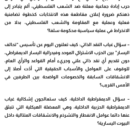
حرب إبادة جماعية معلنة ضد الشعب الفلسطيني، ألم يتبادر إلى
ذهنكم ضرورة إعلان مقاطعة هذه الانتخابات كخطوة تضامنية
فعلية وعملية مع المقاومة والشعب الفلسطيني، بدلا من
الانخراط في عملية سياسية محكومة سلفا؟
– سؤال غياب النقد الذاتي: كيف تعلنون اليوم عن تأسيس “تحالف
اليسار” بين الحزب الاشتراكي الموحد وفيدرالية اليسار الديمقراطي،
دون تقديم أي نقد ذاتي علني وجريء أمام القواعد والرأي العام،
للوقوف على العوامل والأسباب الحقيقية التي أدّت أصلا إلى
الانشقاقات السابقة والخصومات الواضحة بين الطرفين في
الأمس القريب؟
– سؤال الديمقراطية الداخلية: كيف ستعالجون إشكالية غياب
الديمقراطية الحزبية الداخلية، وهي المعضلة الهيكلية التي تنبثق
عنها دائما عوامل الانفطار والتشرذم والانشقاقات المتتالية داخل
البيوت اليسارية؟