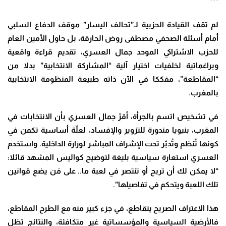
***
لم تقف القيادة الحزبية لـ”تحالف اليسار” موقف الدفاع السلبي
أمام أسئلة الصحفي مصطفى روض الحارقة، بل حاول الأمين العام
للحزب الاشتراكي الموحد جمال العسري، تقديم قراءة واقعية
وبراغماتية لخلفيات اختيار آلية “المشاركة الانتخابية” بدلا من
“المقاطعة”، مفككا في الآن ذاته طبيعة المنظومة الانتخابية
بالمغرب.
في تشخيص اتسم بالجرأة، أقرّ جمال العسري بأن الانتخابات في
المغرب، بنيويا مندورة للتزوير والإفساد، لعلّة أساسية تكمن في
كونها تُنظم وتُدبّر تحت الإشراف المباشر لوزارة الداخلية. واستخدم
العسري استعارة سياسية بليغة لتوضيح كواليس المشهد قائلا:
“لا يمكن لك أن تربح أو تنتصر في لعبة ما.. على مَن يضع قوانين
تلك اللعبة ويتحكم في تفاصيلها”.
هذا الاعتراف الصريح يتقاطع، في جزء كبير منه مع الطرح المقاطع،
فالأرضية السياسية والمؤسساتية غير متكافئة، والنتائج تظل