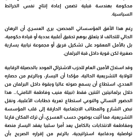
محكومة بهندسة قبلية تضمن إعادة إنتاج نفس الخرائط
السياسية.
رغم هذا الأفق المؤسساتي المحصن، يرى العسري أن الرهان
الحالي للتحالف لا يتعلق بوهم تحقيق أغلبية عددية أو قيادة حكومية،
بل بالأمل المعقود على تشكيل فريق أو مجموعة نيابية يسارية
صغيرة لكن قوية داخل قبة البرلمان.
وقد استدلّ الأمين العام للحزب الاشتراكي الموحد بالحصيلة الرقابية
للولاية التشريعية الحالية، مؤكدا أن اليسار، وبالرغم من حصاره
العددي، استطاع أن يسمع صوته عاليا وبقوة داخل البرلمان من
خلال برلمانيتين اثنتين فقط (نبيلة منيب وفاطمة التامني)… هذا
الحضور النسائي والنوعي استطاع تعرية خطابات الأغلبية، ونقل
نبض الشارع والمطالب الاجتماعية الحارقة إلى قلب المؤسسة
التشريعية، مما أثبت بوضوح، حسب العسري، أن ترك المكان فارغا
ومقاطعة الانتخابات بالكامل يعد أمرا سلبيا يفقد اليسار منصة
تواصلية ودفاعية استراتيجية، بالرغم من إقراره الصريح بأن