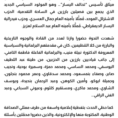
ميثاق تأسيس
“
تحالف اليسار”
…
وهو المولود السياسي الجديد
الذي يجمع بين فصيلين بارزين في الساحة التقدمية: الحزب
الاشتراكي الموحد، مُمثَّلا بأمينه العام جمال العسري، وحزب فيدرالية
اليسار الديمقراطي، مُمثَّلا بأمينه العام عبد السلام لعزيز.
شهدت الندوة حضورا وازنا لعدد من القادة والوجوه التاريخية
والبارزة من كلا التنظيمين، كان في مقدمتهم البرلمانية والسياسية
المعروفة الدكتورة نبيلة منيب، والبرلمانية الفاعلة فاطمة التامني،
إلى جانب قياديين بارزين من الحزبين، من طينة عبد اللطيف
اليوسفي، ومحمد الساسي، ومحمد حمزة، و
سميرة بوحية، ونجيب
صابر، وصفاء بنمسعود، ومحمد سدقاوي،
وعمر محمود بنجلون،
و
جميلة ايوكو،
و
أمين الكوهن، وعبد الرحمان بنحيدة، ويوسف
الشاوي، ومحمد ماكري، ومستقيم كلثوم، وعيوني السباعي، وعبد
الغني الراقي
…
كما حظي الحدث بتغطية إعلامية واسعة من طرف ممثلي الصحافة
الوطنية، المكتوبة منها والإلكترونية، والذين حضروا محمّلين بأسئلة