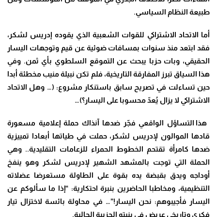
طبيعة النظام السياسي
.
أما الاتحاد الاشتراكي للقوات الشعبية الذي يقوده إدريس لشكر،
فقد ابتعد منذ سنوات بمسافات ضوئية عن قيم وتوجهات اليسار
الحقيقي، وبات حزبا يبحث عن التموقع السلطوي بأي ثمن. وفي
هذا السياق تبرز المفارقة التاريخية، فلم تكن نبيلة منيب مخطئة أبدا
حين تساءلت في تصريح سابق باستنكار مشروع
:
(…
وهل الاتحاد
الاشتراكي لا يزال يُعدّ محسوبا على اليسار؟
)…
هذا التساؤل الواقعي فجّر ضدها آنذاك حملة إعلامية مسعورة
قادها الموالون لإدريس لشكر، حملت في طياتها أبعادا تمييزية
ضدها كامرأة تقتحم الخطوط الحمراء للزعامات التقليدية.. وهي
الحملة التي توجت بالمشهد الشهير لإدريس لشكر وهو ينفخ
أوداجه ويدق بقبضة يده بقوة على الطاولة مستعرضا عضلاته
التنظيمية، ومخاطبا الحاضرين بنبرة احتكارية
: “
إذا ما سألوكم عن
اليسار فأجيبوهم: نحن اليسار
!”
… في محاولة بائسة لاختزال تيار
فكري وتاريخي عريض في بنيته الحزبية الحالية
.