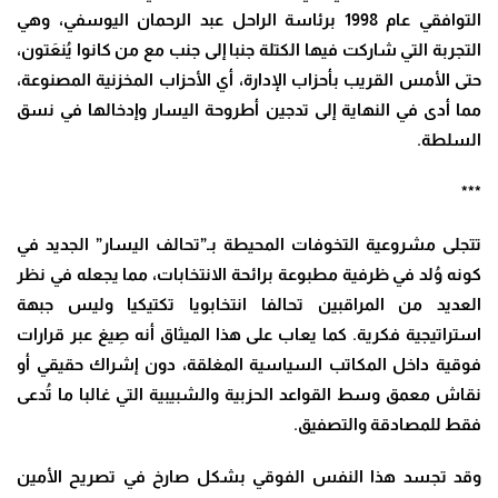
التوافقي عام 1998 برئاسة الراحل عبد الرحمان اليوسفي، وهي
التجربة التي شاركت فيها الكتلة جنبا إلى جنب مع من كانوا يُنعَتون،
حتى الأمس القريب بأحزاب الإدارة، أي الأحزاب المخزنية المصنوعة،
مما أدى في النهاية إلى تدجين أطروحة اليسار وإدخالها في نسق
السلطة.
***
تتجلى مشروعية التخوفات المحيطة بـ”تحالف اليسار” الجديد في
كونه وُلد في ظرفية مطبوعة برائحة الانتخابات، مما يجعله في نظر
العديد من المراقبين تحالفا انتخابويا تكتيكيا وليس جبهة
استراتيجية فكرية. كما يعاب على هذا الميثاق أنه صِيغ عبر قرارات
فوقية داخل المكاتب السياسية المغلقة، دون إشراك حقيقي أو
نقاش معمق وسط القواعد الحزبية والشبيبية التي غالبا ما تُدعى
فقط للمصادقة والتصفيق
.
وقد تجسد هذا النفس الفوقي بشكل صارخ في تصريح الأمين