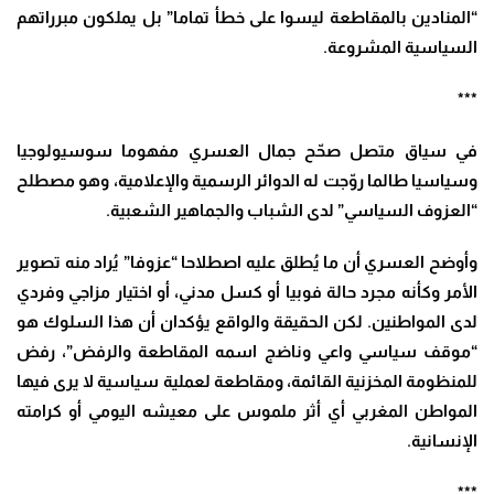
“المنادين بالمقاطعة ليسوا على خطأ تماما” بل يملكون مبرراتهم
السياسية المشروعة.
***
في سياق متصل صحّح جمال العسري مفهوما سوسيولوجيا
وسياسيا طالما روّجت له الدوائر الرسمية والإعلامية، وهو مصطلح
“العزوف السياسي” لدى الشباب والجماهير الشعبية.
وأوضح العسري أن ما يُطلق عليه اصطلاحا “عزوفا” يُراد منه تصوير
الأمر وكأنه مجرد حالة فوبيا أو كسل مدني، أو اختيار مزاجي وفردي
لدى المواطنين. لكن الحقيقة والواقع يؤكدان أن هذا السلوك هو
“موقف سياسي واعي وناضج اسمه المقاطعة والرفض”، رفض
للمنظومة المخزنية القائمة، ومقاطعة لعملية سياسية لا يرى فيها
المواطن المغربي أي أثر ملموس على معيشه اليومي أو كرامته
الإنسانية.
***