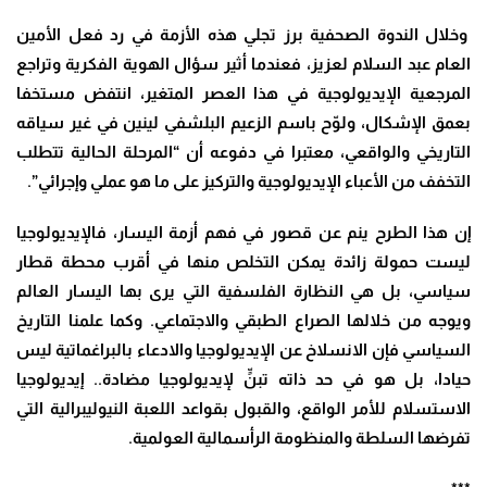
وخلال الندوة الصحفية برز تجلي هذه الأزمة في رد فعل الأمين
العام عبد السلام لعزيز، فعندما أثير سؤال الهوية الفكرية وتراجع
المرجعية الإيديولوجية في هذا العصر المتغير، انتفض مستخفا
بعمق الإشكال، ولوّح باسم الزعيم البلشفي لينين في غير سياقه
التاريخي والواقعي، معتبرا في دفوعه أن “المرحلة الحالية تتطلب
التخفف من الأعباء الإيديولوجية والتركيز على ما هو عملي وإجرائي”.
إن هذا الطرح ينم عن قصور في فهم أزمة اليسار، فالإيديولوجيا
ليست حمولة زائدة يمكن التخلص منها في أقرب محطة قطار
سياسي، بل هي النظارة الفلسفية التي يرى بها اليسار العالم
ويوجه من خلالها الصراع الطبقي والاجتماعي. وكما علمنا التاريخ
السياسي فإن الانسلاخ عن الإيديولوجيا والادعاء بالبراغماتية ليس
حيادا، بل هو في حد ذاته تبنٍّ لإيديولوجيا مضادة.. إيديولوجيا
الاستسلام للأمر الواقع، والقبول بقواعد اللعبة النيوليبرالية التي
تفرضها السلطة والمنظومة الرأسمالية العولمية.