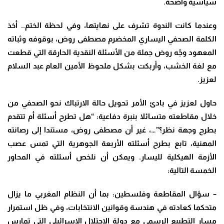
سياسية واضحة.
وعندما كانت الندوة تشرف على نهايتها، وفي لحظة الختم.. أخذ
الكلمة الصحفي اليساري المخضرم مصطفى روض، بوقوفه وثباته
المعهود وجّه روض جملة من الأسئلة النقدية الحارقة التي قطعت
مع لغة الخشب، وأربكت بشكل ملحوظ الأمين العام عبد السلام
لعزيز.
حاول لعزيز في بادئ الأمر تحويل حالة الارتباك نحو الصحفي من
خلال مقاطعته متسائلا بنبرة دفاعية: “هل تطرح أسئلة أم تتقدم
بطرح وجهة نظر؟”…، غير أن مصطفى روض، مستندا إلى رصانته
المهنية، تابع بطرح أسئلته الأربعة الجوهرية التي تمس عصب
الأزمة الهيكلية لليسار. ويمكن أن نلخص أسئلته في المحاور
الخمسة التالية:
– سؤال المقاطعة وفلسطين: بما أن النظام المغربي ما يزال
متحكما كعادته في هندسة وقوانين الانتخابات، وفي ظل استمرار
مسار التطبيع الرسمي مع دولة الاحتلال الإسرائيلي التي تمارس