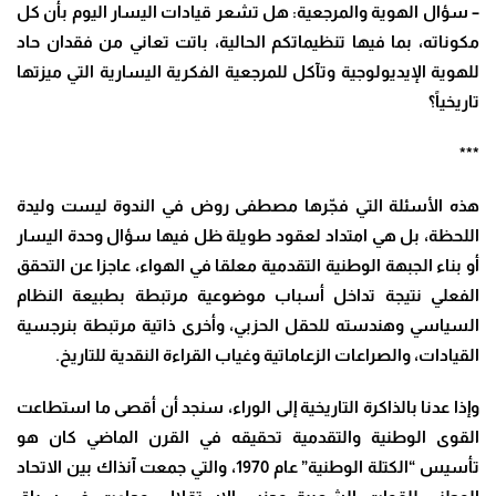
– سؤال الهوية والمرجعية: هل تشعر قيادات اليسار اليوم بأن كل
مكوناته، بما فيها تنظيماتكم الحالية، باتت تعاني من فقدان حاد
للهوية الإيديولوجية وتآكل للمرجعية الفكرية اليسارية التي ميزتها
تاريخياً؟
***
هذه الأسئلة التي فجّرها مصطفى روض في الندوة ليست وليدة
اللحظة، بل هي امتداد لعقود طويلة ظل فيها سؤال وحدة اليسار
أو بناء الجبهة الوطنية التقدمية معلقا في الهواء، عاجزا عن التحقق
الفعلي نتيجة تداخل أسباب موضوعية مرتبطة بطبيعة النظام
السياسي وهندسته للحقل الحزبي، وأخرى ذاتية مرتبطة بنرجسية
القيادات، والصراعات الزعاماتية وغياب القراءة النقدية للتاريخ.
وإذا عدنا بالذاكرة التاريخية إلى الوراء، سنجد أن أقصى ما استطاعت
القوى الوطنية والتقدمية تحقيقه في القرن الماضي كان هو
تأسيس “الكتلة الوطنية” عام 1970، والتي جمعت آنذاك بين الاتحاد