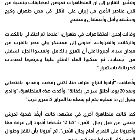
وتشير التقارير إلى أن المتظاهرات تعرضن لمضايقات جنسية من
قبل عناصر الأمن في إيران على الأقل في مدن طهران وكرج
ومشهد وآمل وأصفهان وسنندج
.
وقالت إحدى المتظاهرات في طهران: “عندما تم اعتقالي باللكمات
والركلات والهراوات، أخذوني إلى معسكر ولي عصر بالقرب من
ميدان سباه. أجبرونا على أن نتعرى بالكامل. ولمسوا الجزء السفلي
من أجسادنا، ثم سكبوا الماء المثلج علينا وعرضونا لصدمات
كهربائية باستمرار
“.
وأضافت: “أرادوا انتزاع اعتراف منا، لكنني رفضت. وهددوا باغتصابي
وبعد 20 يوما أطلق سراحي بكفالة”. وأكدت هذه المتظاهرة: “والدي
يقول إن ما فعلوه بكم لم يفعله بنا العراق كأسرى حرب”.
كما قالت متظاهرة أخرى في مشهد، كانت أيضًا ضحية تحرش
جنسي من قبل رجال الأمن: “كنا 12 شخصًا أخذونا إلى غرفة معًا
وأجبرونا على التعري أمام رجال الأمن”. ثم أمرونا بأن نقفز وطوال
الوقت كان الضباط يضحكون بجنون.