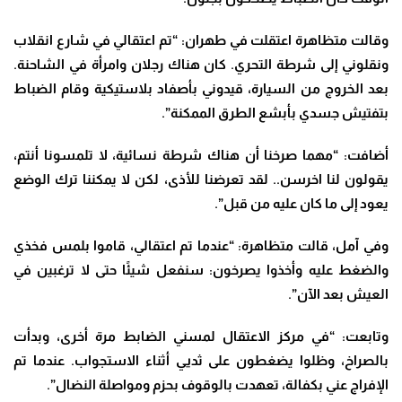
وقالت متظاهرة اعتقلت في طهران: “تم اعتقالي في شارع انقلاب
ونقلوني إلى شرطة التحري. كان هناك رجلان وامرأة في الشاحنة.
بعد الخروج من السيارة، قيدوني بأصفاد بلاستيكية وقام الضباط
بتفتيش جسدي بأبشع الطرق الممكنة”.
أضافت: “مهما صرخنا أن هناك شرطة نسائية، لا تلمسونا أنتم،
يقولون لنا اخرسن.. لقد تعرضنا للأذى، لكن لا يمكننا ترك الوضع
يعود إلى ما كان عليه من قبل”.
وفي آمل، قالت متظاهرة: “عندما تم اعتقالي، قاموا بلمس فخذي
والضغط عليه وأخذوا يصرخون: سنفعل شيئًا حتى لا ترغبين في
العيش بعد الآن”.
وتابعت: “في مركز الاعتقال لمسني الضابط مرة أخرى، وبدأت
بالصراخ، وظلوا يضغطون على ثديي أثناء الاستجواب. عندما تم
الإفراج عني بكفالة، تعهدت بالوقوف بحزم ومواصلة النضال”.