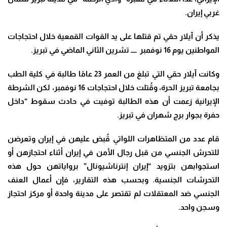
غربي إيران
.
يذكر أن آيلار حقي تم قتلها على يد القوات القمعية خلال احتجاجات
المواطنين يوم 16 نوفمبر ــــ تشرين الثاني الماضي في تبريز
.
وكانت آيلار حقي التي تبلغ من العمر 23 عامًا طالبة في كلية الطب
بجامعة تبريز الحرة، وقُتلت خلال احتجاجات 16 نوفمبر، لكن الشرطة
الإيرانية زعمت أن هذه الطالبة توفيت في حادث سقوط “داخل
حفرة بجوار برج شهران في تبريز.
قام عدد من المتظاهرات اللواتي قُبض عليهن في إيران وتعرضن
للتحرش الجنسي من قبل رجال الأمن في إيران أثناء احتجازهن أو
استجوابهن بتزويد “إيران إنترناشيونال” برواياتهن حول هذه
التحرشات الجنسية
.
وبحسب هذه التقارير، فإن أعمال العنف
الجنسي ضد المعتقلات لم تقتصر على مدينة واحدة أو مركز احتجاز
وسجن واحد
.