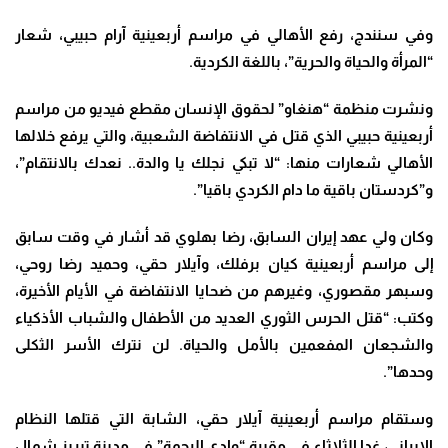
وفي سنندج، رفع الأهالي في مراسم أربعينية آرام حبيبي، شعار
“المرأة والحياة والحرية”، باللغة الكردية
.
ونشرت منظمة “هنغاو” لحقوق الإنسان مقطع فيديو من مراسم
أربعينية حبيبي الذي قتل في الانتفاضة الشعبية، والتي يرفع خلالها
الأهالي شعارات منها: “لا تبكي نجلك يا والدة.. نعدك بالانتقام”،
و”كردستان باقية ما دام الكردي باقيا”.
وكان ولي عهد إيران السابق، رضا بهلوي قد أشار في وقت سابق
إلى مراسم أربعينية كيان برفلك، وآيلار حقي، وحميد رضا روحي،
وسبهر مقصوري، وغيرهم من ضحايا الانتفاضة في الأيام الأخيرة،
وكتب: “قتل الحرس الثوري العديد من الأطفال والشباب الأذكياء
والشجعان المفعمين بالأمل والحياة. لن نترك الأسر الثكلى
وحدها”.
وستقام مراسم أربعينية آيلار حقي، الشابة التي قتلها النظام
الإيراني، غدا الثلاثاء في مقبرة “وادي الرحمة” في مدينة تبريز شمال