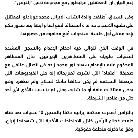
زعم البيان أن المعتقلين مرتبطون مع مجموعة تدعى “زاغرس”.
وفي السياق، أطلقت والدة الشاب الإيراني محمد غوبادلو المعتقل
على خلفية الاحتجاجات، نداء استغاثة لمنع إعدام ابنها بعد صدور حكم
بإعدامه في أول جلسة استجواب مُنع محاموه من حضورها
.
في الوقت الذي تتوالى فيه أحكام الإعدام والسجن المشدد
لسنوات طويلة على المتظاهرين الإيرانيين، قال المتظاهر
المحكوم عليه بالإعدام سهند نور محمد زاده في اتصال هاتفي مع
صحيفة “اعتماد” التي نشرت تصريحاته إنه حتى الفيديوهات التي
عرضتها المحكمة لم يكن خلالها حاملا لسلاح ولم تظهره وهو
يدخل ممتلكات عامة أو ما شابه، وحتى لم يتسبب بالأذى لأي أحد
حتى من عناصر الشرطة
.
بالتزامن أصدرت محكمة إيرانية حكمًا بالسجن 10 سنوات ضد فتاة
خلعت غطاء الرأس خلال الاحتجاجات الأخيرة التي شهدتها إيران،
وفق ما ذكرته منظمة حقوقية
.