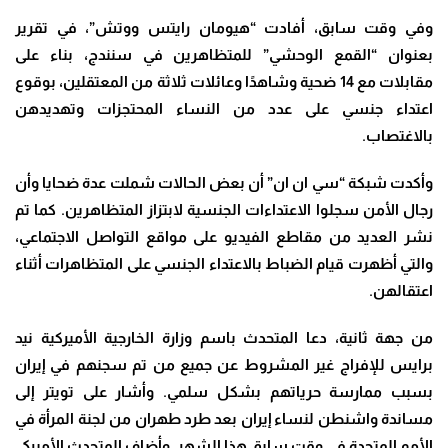
وفي وقت سابق، أفادت “هيومان رايتس ووتش”، في تقرير
بعنوان “القمع الوحشي” للمتظاهرين في سنندج، بناء على
مقابلات مع 14 ضحية وشاهدًا وعائلات ثلاثة من المعتقلين، بوقوع
اعتداء جنسي على عدد من النساء المحتجزات وتهديدهن
بالاغتصاب
.
وأكدت شبكة “سي ان ان” أن بعض الحالات شملت عدة ضحايا وأن
رجال الأمن سجلوا الاعتداءات الجنسية لابتزاز المتظاهرين
.
كما تم
نشر العديد من مقاطع الفيديو على مواقع التواصل الاجتماعي،
والتي أظهرت قيام الضباط بالاعتداء الجنسي على المتظاهرات أثناء
اعتقالهن.
من جهة ثانية، دعا المتحدث باسم وزارة الخارجية الأميركية نيد
برايس للإفراج غير المشروط عن جميع من تم سجنهم في إيران
بسبب ممارسة حرياتهم بشكل سلمي
.
وأشار على تويتر إلى
مساندة واشنطن لنساء إيران بعد طرد طهران من لجنة المرأة في
الأمم المتحدة في وقت سابق هذا الشهر
.
وأضاف المتحدث الأميركي