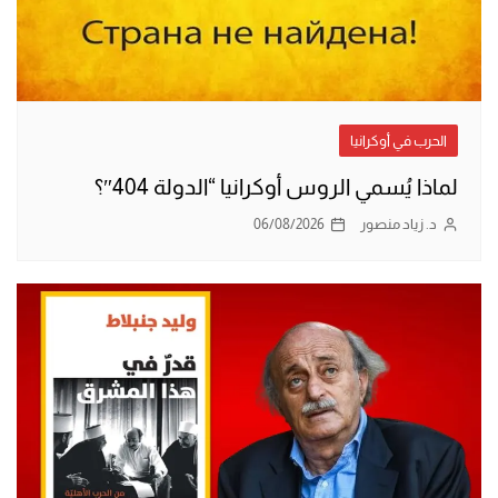
الحرب في أوكرانيا
لماذا يُسمي الروس أوكرانيا “الدولة 404″؟
د. زياد منصور
06/08/2026