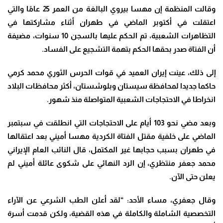
وقالت المنظمة إن مهسا بيروي البالغة من العمر 25 عامًا والتي
اعتقلت في أكتوبر الماضي في طهران أثناء مشاركتها في
التظاهرات الشعبية، تم الحكم عليها بالسجن 10 سنوات، مضيفة
أن الفتاة صدر بحقها الحكم بتهمة التشجيع على الفساد
.
إلى ذلك، عينت إيران العميد في قوات الحرس الثوري محمد كرمي
حاكما جديدا لمحافظة سيستان وبلوشستان، أكثر محافظات البلاد
انخراطا في الاحتجاجات الشعبية المتواصلة منذ شهور
.
وبعد مضي نحو 103 أيام على الاحتجاجات التي انطلقت في سبتمبر
الماضي على خلفية مقتل الفتاة الكردية مهسا أميني بعد اعتقالها
في طهران بسبب حجابها غير المكتمل، قال النائب العام الإيراني
محمد جعفر منتظري، إن الرد النهائي على شكوى عائلة أميني لم
يعلن حتى الآن
.
وقال جعفري، مساء الأحد: “لقد أعلن الطب الشرعي عن الآراء
التخصصية الشاملة والكاملة في هذه القضية، ولكن قدمت أسرة