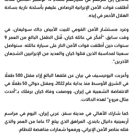
أطلقت قوات الأمن الإيرانية الرصاص عليهم بأسلحة نارية بساحة
الهلال الأحمر في إيذه
.
وغرد مستشار الأمن القومي للبيت الأبيض جاك سوليفان، في
وقت سابق: “أفكّر في عائلة كيان، قُتل الطفل البالغ من العمر 9
سنوات حين أطلقت قوات الأمن النار على سيارة عائلته. سنواصل
سعينا لمحاسبة الذين قتلوا كيان والعديد من الإيرانيين الشجعان
الآخرين”.
وأعربت اليونيسيف في بيان عن قلقها البالغ إزاء مقتل 580 طفلاً
في الشرق الأوسط منذ بداية عام 2022، ومقتل حوالي 50 طفلاً في
الانتفاضة الشعبية في إيران، ووصفت وفاة كيان برفلك بـ”أحدث
مثال مروع” لهذه الحالات
.
كما شارك الأهالي في مدينة سقز، غربي إيران، اليوم في مراسم
أربعينية دانيال بابندي، المراهق الذي يبلغ 17 عاما من العمر والذي
قتله عناصر الأمن الإيراني، ورفعوا شعارات مناهضة للنظام
.