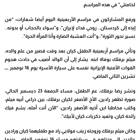
لخامنئي” في هذه المراسم
.
ورفع المشاركون في مراسم الأربعينية اليوم أيضا شعارات: “من
إيذه إلى كردستان.. روحي فداء لإيران”، و”سواء بالحجاب أو بدونه..
نسير نحور الثورة”، و”أنت العشبة الضارة وأنا المرأة الحرة”.
وتأتي مراسم أربعينية الطفل كيان بعد وقت قصير من علم والده،
ميثم برفلك بوفاة ابنه. يشار إلى أن الوالد أصيب في حادث هجوم
القوات الأمنية الإيرانية نفسه على سيارة الأسرة يوم 16 نوفمبر ــــ
تشرين الثاني الماضي
.
ونشر رضا برفلك، عم الطفل، مساء الجمعة 23 ديسمبر الحالي،
صورة تظهر رادين، الأخ الأصغر لكيان برفلك، بين ذراعي أبيه ميثم،
وكتب مخاطبا ابن أخيه الأصغر رادين: “الآن أنت أمله، يشم فيك
رائحة كيان، وتعيد ذكريات كيان لأبيك”.
وكان ميثم برفلك وزوجته زينب مولايي راد مع طفليهما كيان ورادين
عائدين إلى منزلهم في سيارتهم مساء 16 نوفمبر الماضي عندما