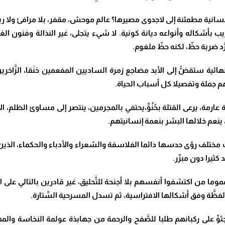
نسانية مطمئنة إلى لاجدوى مصيرها؟ عالم موحش، مقفر، بلا مرافئ ولا رب
ريب بأشكاله وأنواعه ديانة كونية. لا شيء يتجلى، غير النذالة وفنون الغ
 ضربة حظّ، لكنه حظّ ملغوم.
ة ستقضُّ إلى الأبد مضاجع زمرة الساديين المفعمين حَنَقا، الزَّاخرين
هم جملة وتفصيلا كل أسباب الحياة.
مة، يرعى القتلة بحُنُوٍّ،يحتفي بالمجرمين، ينتصر إلى مساوئ الظلم، الا
نعم خلالها البشر بنعمة إنسانيتهم.
رؤى حدسها دائما الفلاسفة والشعراء والأدباء والحكماء، الذين است
يرا دون مبرِّر.
 من اكتشفوا أنفسهم بلا أجنحة للتَّحليق، غير قادرين بالتالي على الا
فظَّة وفق أشكالها الافتراسية، ثم تسدل المسرحية السِّتارة.
وِّ على ركبانهم طلبا للصَّفح والرحمة من جهابذة عولمة النخاسة والمه