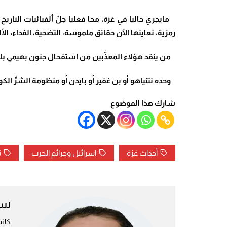
مايجري حاليا في غزة، محا فعليا جلِّ ألفبائيات التاري
رمزية، نعاينها الآن حقائق ملموسة: التضحية، الفداء، الألم
من ينقد هؤلاء المعذَّبين من استفحال جنون بهيمي بلا 
وحده نتنياهو أو بن غفير أو بايدن أو منظومة الشرِّ الكو
شارك هذا الموضوع
أحداث غزة
اسرائيل وجرائم الحرب
ن
سع
كات