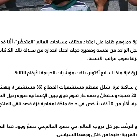
 دماؤهم ظلما على امتداد مختلف مساحات العالم ”المتحضِّرِ”، أنَّنا
خجل الواحد من نفسه وضميره خجلا، ادعاء انحداره من سلالة تلك الكائنا
رائزها صوب مراتب الأنسنة.
زة،منذ السابع أكتوبر، بلغت مؤشِّرات الجريمة الأرقام التالية:
30717 قتيل، 72156 جريح، 1.7 مليون نازح 
البقاء بحيث أودى الجوع وجفاف الجسم إلى توقف نبض 20 ضحية؛ وستظلُّ وصمة عار تحوم فوق جبين ا
الترصُّد، عبر كل دروب العالم، في حضرة العالم،في خضمِّ وجود هذا الع
ية الغربية؛ طبعا من خلال وجهها السياسي.