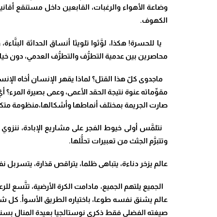
وضاعة الأهواء والرغبات، القابعين داخل مستنقع أقانيم
الكهوف.
يا للحسرة! هكذا، لوَّثوا تلويثا أنساق الحداثة البنَّاء
محاصرين بين عدمية التطرُّف والتطرُّف العدمي، دون خيار 
ماجدوى كلّ هذا القتل؟ لماذا يقهر الإنسان أخاه الإن
مقوِّماته عنوة نتيجة الحقد الأعمى، وعمى بصيرة المرء؟ 
صارت الجريمة بمختلف أنماطها وأشكالها،منظومة متكام
نتلمَّس أولى خيوط الفجر على مشاريع الإبادة، ننزوي لي
وتتبرَّم الجثث من تعبيرات تحلُّلها.
عالم يزخر دناءة، يتباهى ظلما، يتراقص قذارة، يتسربل نف
الجميع يلتهم الجميع، مادامت الكرة الأرضية، تتَّسع للرع
عالم يشنق نفسه طوعا، باختياره الطريق الأسوأ. كل شيء
صيغته الفضلى فقط ذكرى نوستالجيا بعيدة المنال بسن