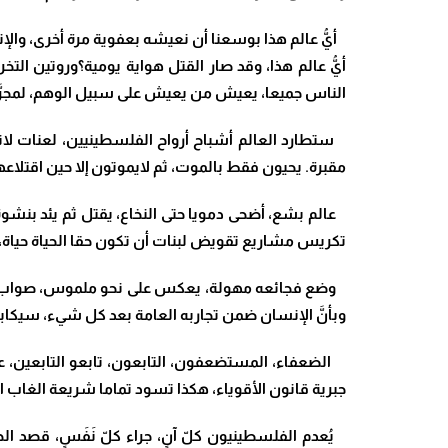
أيُّ عالم هذا بوسعنا أن نعيشه بعفوية مرة أخرى، والإ
أيُّ عالم هذا، وقد صار القتل هواية يومية؟وروتين التخ
الناس جميعا، يعيش من يعيش على سبيل الوهم، لمجرَّد
ستطارد العالم أشباح أرواح الفلسطينيين، لعنات لانهائي
مقبرة. يحيون فقط بالموت، ثم لايموتون إلا حين اقتلاع
عالم بشع، أضحى دمويا حتى النخاع، يقتل ثم يئد بنشوة عار
تكريس مشاريع تقويض لبنات أن تكون حقا الحياة حياة، ي
وضع فجائعه مهولة، يعكس على نحو ملموس، صواب مختلف 
وبأنَّ الإنسان ضمن تجاربه العامة بعد كل شيء، سيكابد كث
الضعفاء، المستضعفون، التابعون، تابعو التابعين، عموما
جبرية قانون الأقوياء، هكذا تسود تماما شريعة الغاب ال
يُعدم الفلسطينيون كلّ آنٍ، جراء كلّ نَفَسٍ، قصد الجث