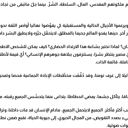
 ملكوتهم المقدس: المال، السلطة، الشَرِّ. بينما جلّ ماتبقى من تجاذب 
ة، ويرغموا الأجيال الحالية والمستقبلية كي يقوِّضوا نهائيا أواصر الثقة
آخر. حينها يغدو العالم جحيما بالمطلق، لايتحمَّل حيِّزه ولايطيق البشر د
سان؟ لماذا نختبر بشاعة هذا الارتداد الحضاري؟ كيف يمكن للشخص الا
أيّ مصير ينتظر بشرا، يستنزفون ببلاهة جوهرهم الإنساني؟ أيّ قيمة لأطلا
لة، قائمة الذات.
لا إلى غرف نومنا، وقد دُقِّقَت مخطَّطات الإبادة الجماعية فحصا وتمح
اقا، يتآكل جشعا، يمضي انحطاطا، يتداعى عنفا.يتحسَّس الجميع رقبته، ماد
ب أكثر فأكثر. الجميع لايتحمل الجميع، مادام الإنسان قد مات داخلنا، وتر
 بصدد التقويض، من المجال الحيوي، إلى حيوية الحياة، نقبع ضمن نطاق
وات ضوئية.