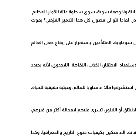
ابنة ولا وجهة سوية، سوى سطوة عتاة الدَّمار العظيم.
در. لماذا تتوالى فصول كل هذا التدمير المَرَضي؟ يموت
 سوداوية، المتلذِّذين باستمرار على إيقاع جعل العالم
ستعباد، الاحتقار، الكذب، التفاهة، اللاجدوى، لأنه بصدد
شرفوا مآلا مأساويا للعالم، وعبثية حقيقية للحياة،
نبثاق أو التبلور، تسري عليهم لامحالة أكثر من غيرهم،
انة، الماسكين بكيفيات خنوع التاريخ والجغرافيا، وكذا