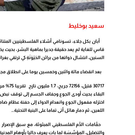
سعيد بوخليط
أبان بكل جلاء، تسونامي أشلاء الفلسطينيين المتناثرة
قاسٍ للغاية لم يعد حقيقة جديرا بماهية البشر، بحيث ي
السنين، انتشال ذواتها من براثن الحَيْوَنَةِ كي ترتقي بغ
بعد انقضاء مائة واثنين وخمسين يوما على انطلاق مجزرة غ
اللعين، ثم دمار هائل أتى تماما على البنية التحتية…
حمَّامات الدَّم الفلسطيني المبثوثة، مع سبق الإصرار و
والتضليل، المؤسِّسَة لما بات يعرف حاليا بأوهام المدن