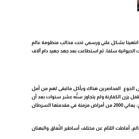
 قد انتهينا بشكل علني ورسمي تحت مخالب منظومة عالم
ت الحيوانية سلفا، ثم استطاعت بعد جهد جهيد دام آلاف
تقريبا 75% من ساكنة غزة، شلل معظم مستشفيات القطاع (36 مستشفى)، ينهش الجوع المحاصرين هناك ويأكل ماتبقى لهم من أمل
لإنسانية صورة رحيل الطفل يزن الكفارنة ولم يتجاوز سنُّه عشر سنوات بعد أن
اختزله مفعول الجوع وانعدام الدواء إلى حفنة عظام ضامرة، أكثر من 8 آلاف شخص في حاجة ملحَّة لمغادرة غزة قصد تلقي العلاج، يعاني 2000 من أمراض مزمنة في مقدمتها السرطان
الم، أماطت اللثام عن مختلف أساطير النِّفاق والبهتان