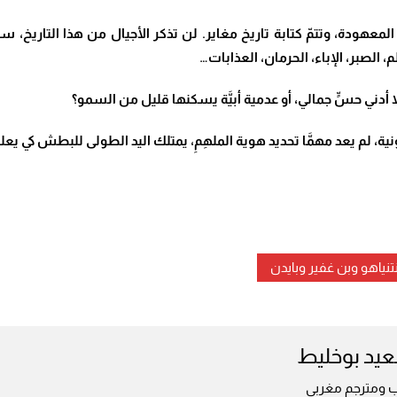
خ المعهودة، وتتمّ كتابة تاريخ مغاير. لن تذكر الأجيال من هذا التاري
، الصبر، الإباء، الحرمان، العذابات…
أدني حسٍّ جمالي، أو عدمية أبيَّة يسكنها قليل من السمو؟
نية، لم يعد مهمَّا تحديد هوية الملهِمِ، يمتلك اليد الطولى للبطش كي يع
تنياهو وبن غفير وبايدن
يد بوخليط
ب ومترجم مغربي