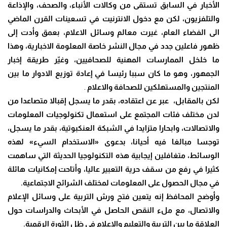
الأخبار في السابق تستقى من وكالات الأنباء، والصحف، والإذاعة
والتلفزيون، لكن مع دخول الانترنيت في تسعينات القرن الماضي
الى الفضاء العام، غيرت معالم وسائل الاعلام، بعمق وأدت إلى
ظهور فاعلين جدد في مجال النشر خاصة المعلومة الاخبارية، وهذا
ما خلخل الممارسات المهنية للصحافيين، وغيّر طريقة إخبار
الجمهور، وهو ما كان سببا رئيسا في إعادة توزيع الادوار ما بين
المنتجين والمستهلكين للصحافة والاعلام
.
لكن بالمقابل، عبر عن اعتقاده، بقدر ما يسجل إقبالا متصاعدا من
لدن مختلف فئات المجتمع على استعمال تكنولوجيات المعلومات
والاتصالات، وابحارا متزايدا في الشبكة العنكبوتية، بقدر ما يسجل،
توجسا مبالغا فيه أحيانا، بدعوى «الاستخدام السيء» لهذه
الوسائط، متغافلين إيجابية هذه التكنولوجيا الحديثة التي ساهمت
كثيرا في رفع من سقف حرية التعبير عاليا، وأتاحت إمكانيات هائلة
في مجال الحصول على المعلومات لمختلف الشرائح الاجتماعية.
وأوضح المحافظ إنه يتعين فتح ورش التربية على وسائل الإعلام
والاتصال، مع ملء النقص الحاصل في الأبحاث والدراسات حول
العلاقة ما بين التربية والتعليم والإعلام في ظل الثورة الرقمية.