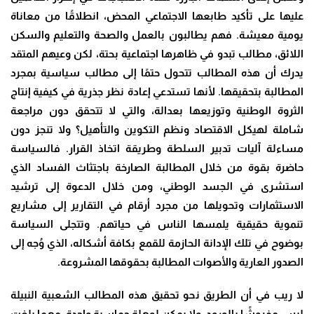
عليها على تأكيد طابعها الاجتماعي المحض، انطلاقًا من معاناة
يومية معيشة. فهم يطالبون بالعمل والصحة والتعليم والسكن
اللائق، مطالب تبدو في ظاهرها اجتماعية بحتة، لكن وعيهم المتقد
يدرك أن هذه المطالب تتحول حتمًا إلى مطالب سياسية بمجرد
المطالبة بتحقيقها. لأنها تستدعي إعادة نظر جذرية في كيفية إنتاج
الثروة الوطنية وتوزيعها بعدالة، والتي لا تتحقق دون مراجعة
شاملة لهيكل الاقتصاد ونظم التكوين والتأهيل؟ ولا تنجز دون
مساءلة آليات تدبير السلطة وطريقة اتخاذ القرار. فالسياسة
حاضرة بقوة من خلال المطالبة الصارخة باجتثاث الفساد الذي
استشرى في الجسد الوطني، ومن خلال الدعوة إلى ترشيد
الاستثمارات وتحويلها من مجرد أرقام في التقارير إلى مشاريع
تنموية حقيقية يلمسها الناس في حياتهم. وتتجلى السياسة
بوضوح في تلك الإدانة الحازمة للقمع بكافة أشكاله، الذي وُجه إلى
الصدور العارية والأصوات المطالبة بحقوقها المشروعة
.
لا ريب في أن الطريق نحو تحقيق هذه المطالب الشعبية النبيلة
ليس مفروشًا بالورود، ولا يمكن لوهلة حماسية واحدة، مهما بلغت