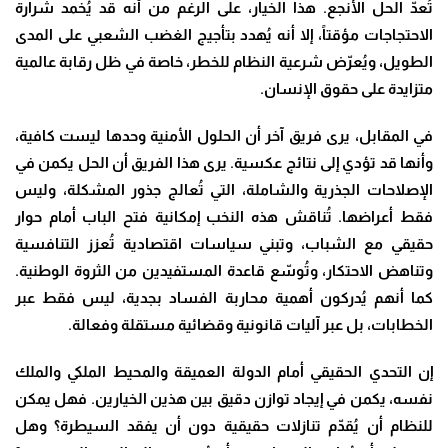
تُعدّ الحل الأنجع. هذا الخيار، على الرغم من أنه قد يُخمد شرارة
الاحتجاجات مؤقتاً، إلا أنه يُهدد بتأجيج الغضب الشعبي على المدى
الطويل، ويُعرّض شرعية النظام للخطر، خاصة في ظل رقابة عالمية
متزايدة على حقوق الإنسان
.
في المقابل، يرى فريق آخر أن الحلول الأمنية وحدها ليست كافية،
وأنها قد تؤدي إلى نتائج عكسية. يرى هذا الفريق أن الحل يكمن في
الإصلاحات الجذرية والشاملة، التي تُعالج جذور المشكلة، وليس
فقط أعراضها. تُناقش هذه النخب إمكانية فتح الباب أمام حوار
حقيقي مع الشباب، وتبني سياسات اقتصادية تُعزز التنافسية
وتناهض الاحتكار، وتُوسّع قاعدة المستفيدين من الثروة الوطنية.
كما أنهم يُدركون أهمية محاربة الفساد بجدية، ليس فقط عبر
الخطابات، بل عبر آليات قانونية وقضائية مستقلة وفعالة
.
إن التحدي الحقيقي أمام الدولة العميقة والمحيط الملكي والملك
نفسه، يكمن في إيجاد توازن دقيق بين هذين الخيارين. فهل يمكن
للنظام أن يُقدّم تنازلات حقيقية دون أن يفقد السيطرة؟ وهل