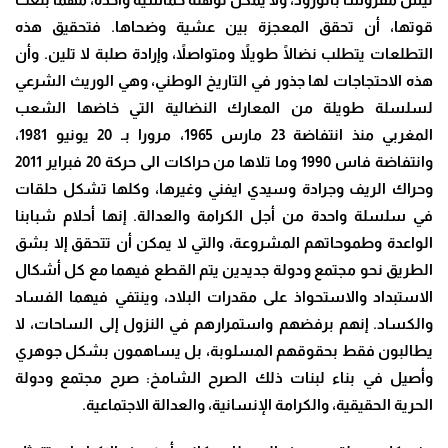
قوتها، أن تحقق المعجزة بين عشية وضحاها. فتحقيق هذه
التطلعات يتطلب نضالًا طويلاً ومتواصلاً، وإرادة صلبة لا تلين. وأن
هذه الاحتجاجات لها جذور في التاريخ الوطني، وهي الوريث الشرعي
لسلسلة طويلة من المعارك النضالية التي خاضها الشعب
المغربي منذ انتفاضة 23 مارس 1965، مرورا بـ 20 يونيو 1981،
وانتفاضة فاس 1990 وما تلاها من حراكات الى حركة 20 فبراير 2011
وحراك الريف وجرادة وسيدي ايفني وغيرها، وكلها تشكل حلقات
في سلسلة واحدة من أجل الكرامة والعدالة. إنها أحلام شبابنا
الواعدة وطموحاتهم المشروعة، والتي لا يمكن أن تتحقق إلا بشق
الطريق نحو مجتمع ودولة جديدين يتم القطع فيهما مع كل أشكال
الاستبداد والاستحواذ على مقدرات البلاد، وينتفي فيهما الفساد
والكساد. إنهم برفضهم واستمرارهم في النزول إلى الساحات، لا
يطالبون فقط بحقوقهم المسلوبة، بل يساهمون بشكل جوهري
وأصيل في بناء لبنات ذلك الصرح الشامخ: صرح مجتمع ودولة
الحرية الحقيقية، والكرامة الإنسانية، والعدالة الاجتماعية
.