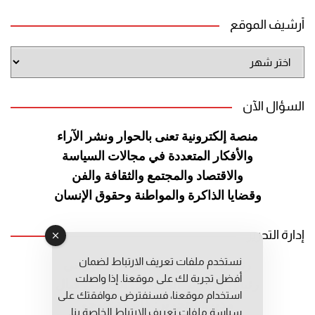
أرشيف الموقع
أرشيف
الموقع
السؤال الآن
منصة إلكترونية تعنى بالحوار ونشر
الآراء
والأفكار المتعددة في مجالات
السياسة
والاقتصاد والمجتمع والثقافة
والفن
وقضايا الذاكرة والمواطنة
وحقوق الإنسان
إدارة التحرير
نستخدم ملفات تعريف الارتباط لضمان
رئيس التحرير: عبد الرحيم التوراني
أفضل تجربة لك على موقعنا. إذا واصلت
رئيس التحرير المساعد: المعطي قبال
استخدام موقعنا، فسنفترض موافقتك على
مديرة التحرير: فاطمة حوحو
سياسة ملفات تعريف الارتباط الخاصة بنا.