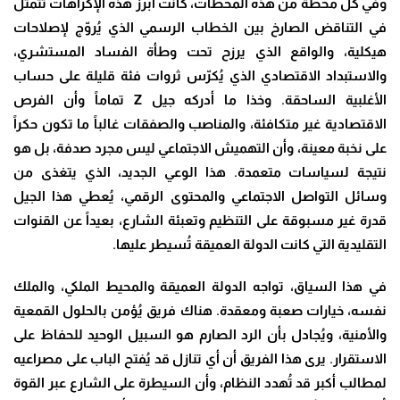
وفي كل محطة من هذه المحطات، كانت أبرز هذه الإكراهات تتمثل
في التناقض الصارخ بين الخطاب الرسمي الذي يُروّج لإصلاحات
هيكلية، والواقع الذي يرزح تحت وطأة الفساد المستشري،
والاستبداد الاقتصادي الذي يُكرّس ثروات فئة قليلة على حساب
الأغلبية الساحقة. وخذا ما أدركه جيل
Z
تماماً وأن الفرص
الاقتصادية غير متكافئة، والمناصب والصفقات غالباً ما تكون حكراً
على نخبة معينة، وأن التهميش الاجتماعي ليس مجرد صدفة، بل هو
نتيجة لسياسات متعمدة. هذا الوعي الجديد، الذي يتغذى من
وسائل التواصل الاجتماعي والمحتوى الرقمي، يُعطي هذا الجيل
قدرة غير مسبوقة على التنظيم وتعبئة الشارع، بعيداً عن القنوات
التقليدية التي كانت الدولة العميقة تُسيطر عليها
.
في هذا السياق، تواجه الدولة العميقة والمحيط الملكي، والملك
نفسه، خيارات صعبة ومعقدة. هناك فريق يُؤمن بالحلول القمعية
والأمنية، ويُجادل بأن الرد الصارم هو السبيل الوحيد للحفاظ على
الاستقرار. يرى هذا الفريق أن أي تنازل قد يُفتح الباب على مصراعيه
لمطالب أكبر قد تُهدد النظام، وأن السيطرة على الشارع عبر القوة