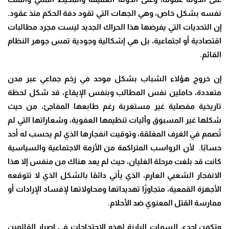
نفسه بشكل خاص، وهي الجهات التي تقود دفة الحكم منذ عقود.
إن التحديات التي يفرضها هذا الحراك الجديد ليست مجرد مطالبات
اقتصادية أو اجتماعية، بل هي إشكالية وجودية تمس جوهر النظام
القائم
.
إن خروج هؤلاء الشباب بشكل موحد في زخم جماعي عبر مدن
متعددة، حاملين نفس المطالب وبنفس الإيقاع، قد شكل لحظة
تاريخية مفصلية غير مستغربة رغم طابعها المفاجئ، من حيث
شكلها غير المسبوق وآليات تنظيمها العفوية، وشعاراتها التي لم
تُصمم في الغرف المغلقة، وتوقيت انفجارها الذي لم يحسب له أحد
حسابًا. لأن الرواسب المتراكمة من الأزمة الاجتماعية والسياسية
كانت قد بلغت مرحلة الغليان، حيث لم يعد هناك من منفس إلا هذا
الانفجار الشعبي العارم، الذي يأتي دائمًا بالشكل الذي لا تتوقعه
الأجهزة القمعية، متجاوزًا تهديداتها ومحاولاتها لإفساد الإرادات أو
ممارسة القتل المعنوي ضد الأحلام
.
وتكمن إحدى السمات البارزة لهذه الاحتجاجات في إصرار القائمين