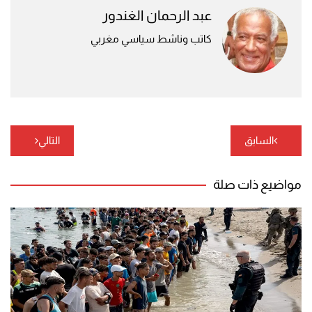
عبد الرحمان الغندور
كاتب وناشط سياسي مغربي
تصفّح
السابق
التالي
المقالات
مواضيع ذات صلة