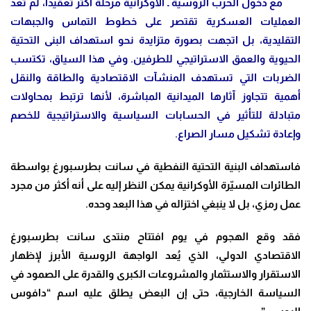
مع دخول الحرب الروسية ـ الأوكرانية مرحلة أكثر تعقيداً، لم تعد
العمليات العسكرية تقتصر على خطوط التماس والجبهات
التقليدية، بل اتجهت بصورة متزايدة نحو استهداف البنى التحتية
الحيوية والعمق الاستراتيجي للطرفين. وفي هذا السياق، تكتسب
الضربات التي تستهدف المنشآت الاقتصادية والطاقة والنقل
أهمية تتجاوز آثارها الميدانية المباشرة، لأنها ترتبط بمحاولات
متبادلة للتأثير في الحسابات السياسية والاستراتيجية للخصم
وإعادة تشكيل مسار الصراع.
فاستهداف البنية التحتية النفطية في سانت بطرسبورغ بواسطة
الطائرات المسيّرة الأوكرانية يمكن النظر إليه على أنه أكثر من مجرد
عمل رمزي، بل لا ينبغي اختزاله في هذا البعد وحده.
فقد وقع الهجوم في يوم افتتاح منتدى سانت بطرسبورغ
الاقتصادي الدولي، الذي يُعد الواجهة الروسية الأبرز لإظهار
الاستقرار والاستثمار والمشروعات الكبرى والقدرة على الصمود في
السياسة الخارجية، حتى إن البعض يطلق عليه اسم “دافوس