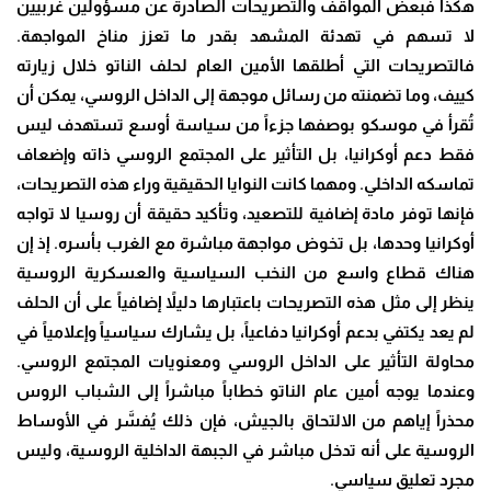
هكذا فبعض المواقف والتصريحات الصادرة عن مسؤولين غربيين
لا تسهم في تهدئة المشهد بقدر ما تعزز مناخ المواجهة.
فالتصريحات التي أطلقها الأمين العام لحلف الناتو خلال زيارته
كييف، وما تضمنته من رسائل موجهة إلى الداخل الروسي، يمكن أن
تُقرأ في موسكو بوصفها جزءاً من سياسة أوسع تستهدف ليس
فقط دعم أوكرانيا، بل التأثير على المجتمع الروسي ذاته وإضعاف
تماسكه الداخلي. ومهما كانت النوايا الحقيقية وراء هذه التصريحات،
فإنها توفر مادة إضافية للتصعيد، وتأكيد حقيقة أن روسيا لا تواجه
أوكرانيا وحدها، بل تخوض مواجهة مباشرة مع الغرب بأسره. إذ إن
هناك قطاع واسع من النخب السياسية والعسكرية الروسية
ينظر إلى مثل هذه التصريحات باعتبارها دليلاً إضافياً على أن الحلف
لم يعد يكتفي بدعم أوكرانيا دفاعياً، بل يشارك سياسياً وإعلامياً في
محاولة التأثير على الداخل الروسي ومعنويات المجتمع الروسي.
وعندما يوجه أمين عام الناتو خطاباً مباشراً إلى الشباب الروس
محذراً إياهم من الالتحاق بالجيش، فإن ذلك يُفسَّر في الأوساط
الروسية على أنه تدخل مباشر في الجبهة الداخلية الروسية، وليس
مجرد تعليق سياسي.