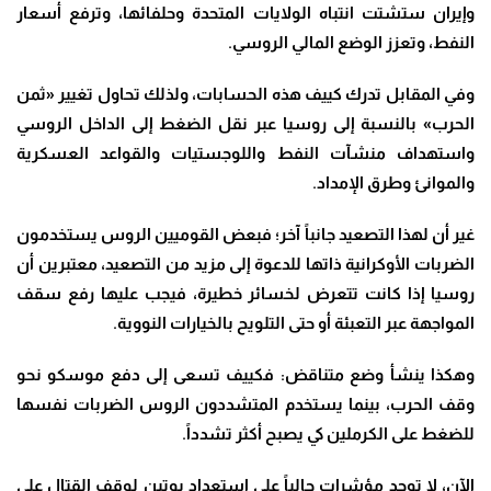
وإيران ستشتت انتباه الولايات المتحدة وحلفائها، وترفع أسعار
النفط، وتعزز الوضع المالي الروسي.
وفي المقابل تدرك كييف هذه الحسابات، ولذلك تحاول تغيير «ثمن
الحرب» بالنسبة إلى روسيا عبر نقل الضغط إلى الداخل الروسي
واستهداف منشآت النفط واللوجستيات والقواعد العسكرية
والموانئ وطرق الإمداد.
غير أن لهذا التصعيد جانباً آخر؛ فبعض القوميين الروس يستخدمون
الضربات الأوكرانية ذاتها للدعوة إلى مزيد من التصعيد، معتبرين أن
روسيا إذا كانت تتعرض لخسائر خطيرة، فيجب عليها رفع سقف
المواجهة عبر التعبئة أو حتى التلويح بالخيارات النووية.
وهكذا ينشأ وضع متناقض: فكييف تسعى إلى دفع موسكو نحو
وقف الحرب، بينما يستخدم المتشددون الروس الضربات نفسها
للضغط على الكرملين كي يصبح أكثر تشدداً.
الآن، لا توجد مؤشرات حالياً على استعداد بوتين لوقف القتال على