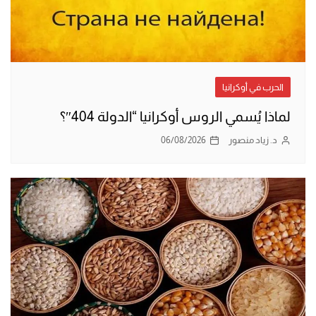
الحرب في أوكرانيا
لماذا يُسمي الروس أوكرانيا “الدولة 404″؟
د. زياد منصور
06/08/2026