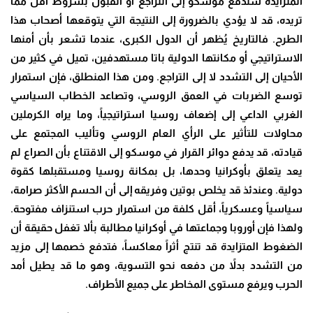
المتزايدة ستدفع موسكو إلى التراجع أو القبول بشروط أقل مما
تريده، قد لا يؤدي بالضرورة إلى النتيجة التي يتوقعها أصحاب هذا
الطرح. فالتاريخ يُظهر أن الدول الكبرى، عندما تشعر بأن أمنها
الاستراتيجي أو مكانتها الدولية باتا مستهدفين، تميل في كثير من
الأحيان إلى التشدد لا إلى التراجع. ومن هذا المنطلق، فإن استمرار
توسع الضربات في العمق الروسي، وتصاعد الخطاب السياسي
الغربي الداعي إلى إضعاف روسيا استراتيجياً، وما يراه الكرملين
محاولات للتأثير على الرأي العام الروسي وتأليب المجتمع على
قيادته، قد يدفع دوائر القرار في موسكو إلى الاقتناع بأن الصراع لم
يعد يتعلق بأوكرانيا وحدها، بل بمكانة روسيا ومستقبلها كقوة
دولية. وعندئذ قد يخلص بوتين وفريقه إلى أن الحسم الأكثر صرامة،
سياسياً وعسكرياً، أقل كلفة من استمرار حرب استنزاف مفتوحة.
ولهذا فإن أوروبا وجماعتها في أوكرانيا مطالبة بألا تغفل حقيقة أن
الضغوط المتزايدة قد تنتج أثراً معاكساً، فتدفع خصمها إلى مزيد
من التشدد بدلاً من دفعه نحو التسوية، وهو ما قد يطيل أمد
الحرب ويرفع مستوى المخاطر على جميع الأطراف.