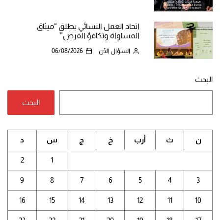
اتحاد العمل النسائي يطلق “ميثاق
المساواة وتكافؤ الفرص”
السؤال الآن
06/08/2026
البحث
البحث
ن
ث
أرب
خ
ج
س
د
2
1
9
8
7
6
5
4
3
16
15
14
13
12
11
10