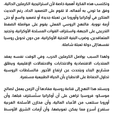
وتكتسب هذه الفكرة أهمية خاصة لأن استراتيجية الكرملين الحالية،
وفق ما توحي به أفعاله، لا تقوم على التصعيد الحاد، رغم الحديث
المتكرر في أوكرانيا وأوروبا عن تعبئة جديدة أو تصعيد واسع أو حتى
أزمة نووية. فالنهج الروسي الفعلي يقوم على مواصلة الضغط
التدريجي على الجبهة، واستنزاف القوات المسلحة الأوكرانية، وتجنيد
المتعاقدين، وضرب البنية التحتية الأوكرانية، من دون تحويل روسيا
نفسها إلى دولة تعبئة شاملة.
ولهذا السبب يواصل الكرملين الحرب، وفي الوقت نفسه يعقد
المنتديات الاقتصادية والانتخابات والاحتفالات الإقليمية ويطلق
مشاريع البناء ويتحدث عن ارتفاع الأجور. فالسلطات الروسية
تحاول الحفاظ على الانطباع بأن الحياة الطبيعية مستمرة.
ويستند هذا النهج إلى قناعة روسية مفادها أن الزمن يعمل لصالح
موسكو؛ فروسيا تراهن على أن أوكرانيا ستُستنزف قبلها، وأن
أوروبا ستتعب من الأعباء المالية، وأن مخازن الأسلحة الغربية
ستفرغ أسرع مما يمكن تعويضها، وأن أزمات الشرق الأوسط