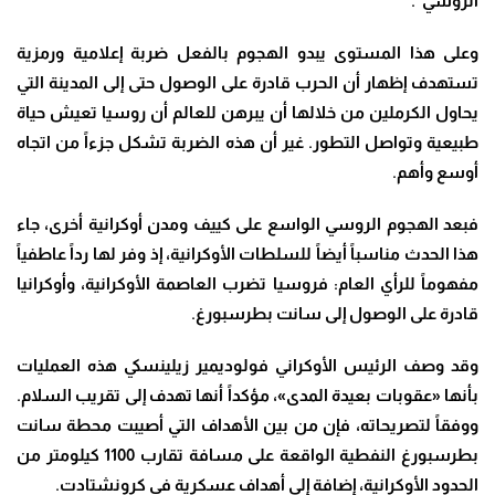
الروسي”.
وعلى هذا المستوى يبدو الهجوم بالفعل ضربة إعلامية ورمزية
تستهدف إظهار أن الحرب قادرة على الوصول حتى إلى المدينة التي
يحاول الكرملين من خلالها أن يبرهن للعالم أن روسيا تعيش حياة
طبيعية وتواصل التطور. غير أن هذه الضربة تشكل جزءاً من اتجاه
أوسع وأهم.
فبعد الهجوم الروسي الواسع على كييف ومدن أوكرانية أخرى، جاء
هذا الحدث مناسباً أيضاً للسلطات الأوكرانية، إذ وفر لها رداً عاطفياً
مفهوماً للرأي العام: فروسيا تضرب العاصمة الأوكرانية، وأوكرانيا
قادرة على الوصول إلى سانت بطرسبورغ.
وقد وصف الرئيس الأوكراني فولوديمير زيلينسكي هذه العمليات
بأنها «عقوبات بعيدة المدى»، مؤكداً أنها تهدف إلى تقريب السلام.
ووفقاً لتصريحاته، فإن من بين الأهداف التي أصيبت محطة سانت
بطرسبورغ النفطية الواقعة على مسافة تقارب 1100 كيلومتر من
الحدود الأوكرانية، إضافة إلى أهداف عسكرية في كرونشتادت.