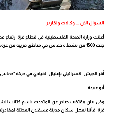
السؤال الآن ــــ وكالات وتقارير
أعلنت وزارة الصحة الفلسطينية في قطاع غزة ارتفاع عدد الشهداء إلى 770 والجرحى إلى نحو 4 آلاف، فيما بلغ عدد الق
جثث 1500 من نشطاء حماس في مناطق قريبة من غزة،
أقر الجيش الاسرائيلي بإغتيال القيادي في حركة “حما
أبو عبيدة
وفي بيان مقتضب صادر عن المتحدث باسم كتائب الشهيد ع
غزة، فأننا نمهل سكان مدينة عسقلان المحتلة لمغادرته