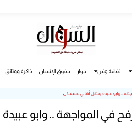
ثقافة وفن
حوار
حقوق الإنسان
ذاكرة ووثائق
راء
سينما
هة .. وابو عبيدة يمهل أهالي عسقلان
مسرح
ح في المواجهة .. وابو عبيد