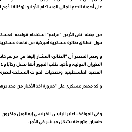
على أهمية الدعم المالي المستدام للأونروا (وكالة الأم
من جهته، نفى الأردن “مزاعم” استخدام قواعده العسكري
حول انطلاق طائرة عسكرية أميركية من قاعدة عسكرية أ
وأوضح المصدر أن “الطائرة المشار إليها في مزاعم كاذب
الطيران الدولية، وتأكيد طلب العبور أنها تحمل ركابًا 
القضية الفلسطينية، وتضحيات القوات المسلحة لنصرة ا
وأكد مصدر عسكري على “ضرورة أخذ الأخبار من مصادرها
وفي المواقف اعتبر الرئيس الفرنسي إيمانويل ماكرون ال
طهران متورطة بشكل مباشر في الأمر
.