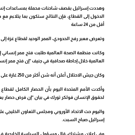
وهددت إسرائيل بقصف شاحنات محملة بمساعدات إنسانية
الدخول إلى القطاع، فإن النتائج ستكون بما يتلاءم مع 
أقل من 24 ساعة
وتعرض معبر رفح الحدودي، الممر الوحيد لقطاع غزة إلى العال
وكانت منظمة الصحة العالمية طلبت فتح ممر إنساني 
العالمية خلال إحاطة صحافية في جنيف “إن فتح ممر إنس
وكان جيش الاحتلال أعلن أنه شن أكثر من 250 غارة على حي الفرقان وقصف نفق برفح كما اعلنت مصر توقف العمل في معبر رفح بعد تعرضه للقصف.
وأكدت الأمم المتحدة اليوم بأن الحصار الكامل لقطاع غ
لحقوق الإنسان فولكر تورك في بيان “إن فرض حصار يعر
واليوم حث الاتحاد الأوروبي ومجلس التعاون الخليجي 
إسرائيل صباح السبت
.
وفي إعلان مشترك، قال مسؤول السياسة الخارجية في ال