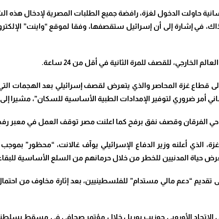
 حاولت الدخول لغزة، رافضة جميع الطلبات المصرية لإدخال هذه الشاح
ذاك، في إشارة إلى أن إسرائيل ستقصفها، وفقا لموقع “واينت” الإلكترو
م الخارجي، للقصف للمرة الثانية في أقل من 24 ساعة.
إلى قطاع غزة المحاصر والذي يتعرض لقصف إسرائيلي بعد الهجمات ال
اني أمر ضروري لتوفير الإمدادات الطبية الأساسية للسكان”، مشيرا إل
زة، الذي أعلنه وزير الدفاع الإسرائيلي يوآف غالانت، “محظور” بموجب 
ض حياة المدنيين للخطر من خلال حرمانهم من السلع الأساسية للبقاء
على تقديم “دعم مالي مستدام” للفلسطينيين، بعد إثارة مخاوف من احت
اتحاد الأوروبي جوزيب بوريل خلال مؤتمر صحافي في مسقط بسلطنة عُم