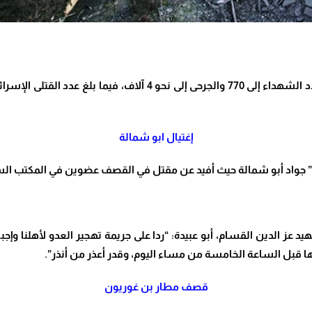
تلى الإسرائيليين 900 على الأقل
إغتيال ابو شمالة
س” جواد أبو شمالة حيث أفيد عن مقتل في القصف عضوين في المكتب ال
ز الدين القسام، أبو عبيدة: “ردا على جريمة تهجير العدو لأهلنا وإ
ا قبل الساعة الخامسة من مساء اليوم، وقدر أعذر من أنذر”.
قصف مطار بن غوريون