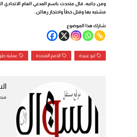
و
من جانبه، قال متحدث باسم المدعي العام الاتحادي ال
مشتبه بها وقتل خطأ واحتجاز رهائن..
شارك هذا الموضوع
ابو عبيدة
الامم المتحدة
عملية طو
ال
منص