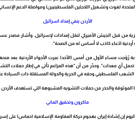
م المتحدة لغوث وتشغيل اللاجئين الفلسطينيين) ومواصلة الدعم الإنساني
الأردن ينفي إمداد اسرائيل
ة من قبل الجيش الأميركي لنقل إمدادات لإسرائيل. وأشار مصدر عسكري
ردنية ادّعاء كاذب لا أساس له من الصحة
“.
ة رُوّجت مساء الأول من أمس (الأحد) عبرت الأجواء الأردنية بعد منحها
ولا تحمل أي معدات”. وحذّر من أن “هذه المزاعم تأتي في إطار حملات الت
لشعب الفلسطيني وحقه في الحرية والدولة المستقلة ذات السيادة على
 الموثوقة والحذر من حملات التشويه المشبوهة التي تستهدف الأردن 
ماكرون وتحقيق الماني
يوم إن إشادة إيران بهجوم حركة المقاومة الإسلامية (حماس) على إسرا