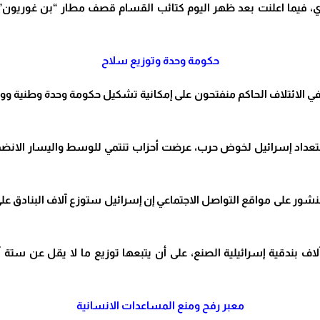
ري، فيما اعلنت بعد ظهر اليوم كتائب القسام قصف مطار “بن غوريون”
حكومة وحدة وتوزيع سلاح
اء في الائتلاف الحاكم منفتحون على إمكانية تشكيل حكومة وحدة وطنية
داد إسرائيل لخوض حرب، عرضت أحزاب تنتمي للوسط واليسار الانضما
 منشور على مواقع التواصل الاجتماعي إن إسرائيل ستوزع آلاف البنادق 
اف بندقية إسرائيلية الصنع، على أن يتبعها توزيع ما لا يقل عن ستة 
معبر رفح ومنع المساعدات الانسانية