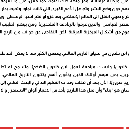
 تقوم على مركزية عرقية لا مفر منها، حيث اعتمد، كما فعل، على ما يعرف
هم دون وضع البشر وتجاهل الأمم الكبرى التي كانت تجاور وتحيط بدار ا
راع صيني انتقل إلى العالم الإسلامي بعد غزو أو فتح آسيا الوسطى.
وين
عصر العباسي، والذين عرفوا بالزنادقة (الملحدين)، ومن بينهم الطبيب ا
 من أشكال المركزية العرقية، لكن التغاضي عن جوانب من تاريخ المرء 
ابن خلدون في سياق التاريخ العالمي يتضمن الكثير مما لا يمكن التقاطه
ن خلدون) وليست مراجعة لعمل ابن خلدون الضخم). وتسمح له تحلي
ين، بمن فيهم أولئك الذين يدَّعُون أنهم يكتبون التاريخ العالم
ريخ ضروريًا، الآن بعد أن تحللت وحدات التعليم العالي والبحث العلمي 
ان هو “بناء”
وأن مثل هذا التاريخ يأخذ في الاعتبار ألوان “الاستمرار وال