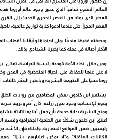
إن ظهور أوروبا على المسرح العالمي في القرن السادس
العالم المتنوع ثقافياً الذي سبق وجود عالم أوروبا هذ
العصر الذي يمتد من العصر الحجري الحديث إلى القرن
العصر المجزأ، حتى عندما ادعوا كتابة تواريخ عالمية، نا
وبصفته فقيهًا متدينًا يولي اهتمامًا وثيقًا بالأقطاب 
الأكثر أصالة في عمله كما يخبرنا الشدادي بذلك.
ومن خلال اتخاذ الأمة كوحدة رئيسية للدراسة، تمكن ابن خ
لا غنى عنها للحفاظ على الحياة المتحضرة في المدن وكذ
رومانسيا على الطبيعة البشرية: وباعتبار البشر كائنات 
يستعير ابن خلدون بعض المضامين من روايات الخلق في ك
يقوم للإنسانية وجود بدون زراعة.
كان آدم وذريته تجربة 
ومنح البشرية بداية جديدة بأن جعل أبناءه الثلاثة ينشئون أ
اعتنق ابن خلدون شكلاً من الحتمية الجغرافية وقسم ال
رئيسيين ضمن المواقع الحضارية. ولذلك فإن الأشخاص ال
الكائنات العاقلة” و”لا يمكن اعتبارهم بشرًا”.
ومما