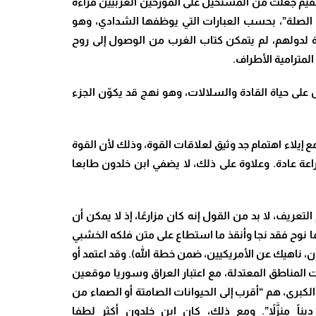
قيم جعلت من المستحيل على المؤرخين الغربيين قراءة
ذات الصلة”، بحسب العبارات التي يوظفها الشدادي، وهو
ة لدولهم، لم يتمكن كتاب الغرب من الوصول إلى روح
لمترامية الأطراف.
س على حياة القادة والسلالات، وهو نهج قد يكوّن الجزء
ع إيلاء اهتمام جد وثيق لعلاقات القوة، وذلك لأن القوة
راعة عادة. وعلاوة على ذلك، لا يضفي ابن خلدون طابعا
ريف، لا بد من القول إنه كان مزارعًا، إذ لا يمكن أن
ا نوح فقد
نجا وأنقذ ما استطاع على متن فلكه الخشبي
ن، ناهيك عن الأمريكيين، ضمن خطة الله). وقد اعتمد أو
 المناطق المعتدلة، مع اعتبار العراق وسوريا موقعين
كبرى، هم “أقرب إلى الحيوانات الصامتة أو الصماء من
منزَّلاً”.
ومع ذلك، كان ابن خلدون أكثر لطفا