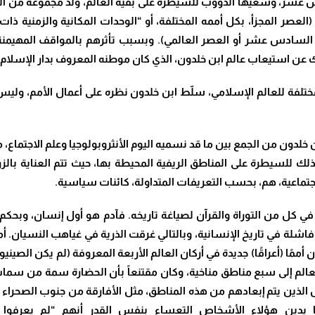
 عشر، وسعيها الدؤوب للسيطرة على بقية العالم، ولّد مجموعة من ال
ه (العصر المجزأ، بكل أممه المختلفة، أو “الوحدات المكانية والزمنية 
 السادس عشر أو العصر العالمي). وبسبب تأثرهم بالمواقف المهيمن
هيك عن استيعاب عالم ابن خلدون، الذي كان موطنه المعروف بدار الإسلام ا
المختلفة للعالم الإسلامي، سلّط ابن خلدون نظره على أعمال الأمم، ولي
لدون من الجمع بين ما قد نسميه اليوم الأنثروبولوجيا وعلم الاجتماع، م
لك للسيطرة على المناطق الريفية المحيطة بها، حيث تتم العناية بالز
اجتماعية، هم، بحسب التعريفات المتداولة، كائنات سياسية.
ل من التوراة والقرآن لصياغة تاريخه. فآدم هو أول إنسان، وبحكم التع
فاشلة في تاريخ الإنسانية، وبالتالي غرقت الذرية في غياهب النسيان. أم
ممًا (أعراقًا)
جديدة في أركان العالم الأربعة المعروفة (لم يكن الصينيو
عالم إلى سبع مناطق مناخية، وكان مقتنعاً بأن الحضارة سمة من سمات
ذين يتم إبعادهم من هذه المناطق، مثل الأفارقة من جنوب الصحراء ال
 يدين هؤلاء الأشخاص التعساء بنفس القدر أنهم “لم يعرفوا ديناً 