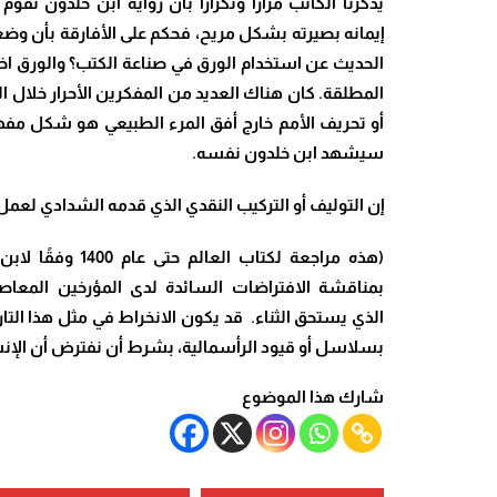
يُذكّرنا الكاتب مرارًا وتكرارًا بأن رواية ابن خلدون
إيمانه بصيرته بشكل مريح، فحكم على الأفارقة بأن وضع
الحديث عن استخدام الورق في صناعة الكتب؟ والورق اخت
المطلقة. كان هناك العديد من المفكرين الأحرار خلال ال
أو تحريف الأمم خارج أفق المرء الطبيعي هو شكل مفهوم
سيشهد ابن خلدون نفسه.
إن التوليف أو التركيب النقدي الذي قدمه الشدادي لعمل 
(هذه مراجعة لكتاب العالم حتى عام
1400
وفقًا لاب
بمناقشة الافتراضات السائدة لدى المؤرخين المعاصر
الذي يستحق الثناء.
قد يكون الانخراط في مثل هذا التا
بسلاسل أو قيود الرأسمالية، بشرط أن نفترض أن الإنس
شارك هذا الموضوع