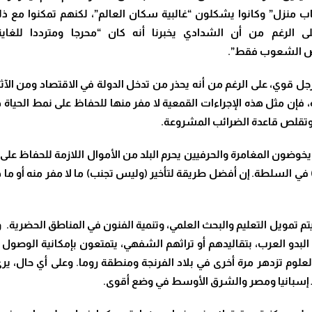
اب منزل”
وكانوا يشكلون “غالبية سكان العالم”، لكنهم تمكنوا مع ذ
ى الرغم من أن الشدادي يخبرنا أنه كان “محرجا ومترددا للغاي
 بعض الشعوب فقط”.
ل قوي، على الرغم من أنه يحذر من تدخل الدولة في الاقتصاد ومن الآثار 
 فإن مثل هذه الإجراءات القمعية لا مفر منها للحفاظ على نمط الحياة ه
ة وتقلص قاعدة الضرائب المشروعة.
يخوضون المغامرة والحرفيين يحرم البلد من الأموال اللازمة للحفاظ على
في السلطة. إن أفضل طريقة لتأخير (وليس تجنب)
ما لا مفر منه أو م
يتم تمويل التعليم والبحث العلمي، وتنمية الفنون في المناطق الحضرية.
و
 البدو العرب، بتقاليدهم أو تراثهم الشفهي، يتمتعون بإمكانية الوصول 
العلوم تزدهر مرة أخرى في بلاد الفرنجة ومنطقة روما. وعلى أي حال، 
جد إسبانيا ومصر والشرق الأوسط في وضع أقوى.