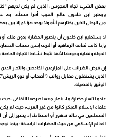
بعض الشيء تجاه المجوس، الذين لم يكن لديهم “كت
ويعتبر
ابن خلدون عالم الغيب أمرا مسلّما به، عل
من الرجال الذين يختارهم الله ولا يوجد هؤلاء إلا بين
لا يستطيع ابن خلدون أن يتصور الحضارة بدون ملك أو رج
وإذا كانت ثقافة الرفاهية أو الترف إحدى سمات الحضارة،
الدولة ونهاية وجودها لأنها تثبط نشاط التجارة الخاص
إن
فرض الضرائب على المزارعين الكادحين والتجار الذين 
الذين يشتغلون مقابل رواتب (“أصحاب أو ذوو الريش”)
الوثيق بالفضيلة.
عندما تنهار حضارة ما، ينهار معها صرحها الثقافي، حيث 
علماء الإسلام المبكر كانوا من غير العرب، حيث لم يكن
المسلمين في حالة تدهور أو انحطاط، إذ يشير إلى أن 
العالم الإسلامي من حيث الحضارات الراسخة؛ بينما تو