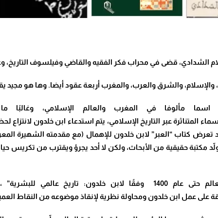
الشدادي، قضى في محراب فكر الفقيه والقاضي وفيلسوف التاريخ، وعالم
 والإسلام، والشرق والعرب، والمغرب أربعة عقود أيضا. وها هو مجيد يق
اسما مألوفا في المغرب والعالم الإسلامي، وغالبًا 
سماء المتناثرة عبر التاريخ الإسلامي، يتم استدعاء ابن خلدون لانتزاع
قد تعرض
كتاب “العبر” لابن خلدون للإهمال (مع مقدمته الشهيرة المعر
لّد مكتبة حقيقية من الأبحاث، ولكن لا أحد يجرؤ ويقترب من تكريس حيات
لعالم حتى عام
1400
وفقًا لابن خلدون:
تاريخ عالمي للبشرية” ،
قة على عمل ابن خلدون ومحاولة نظرية لإنقاذ موضوعه من النقاط العمياء