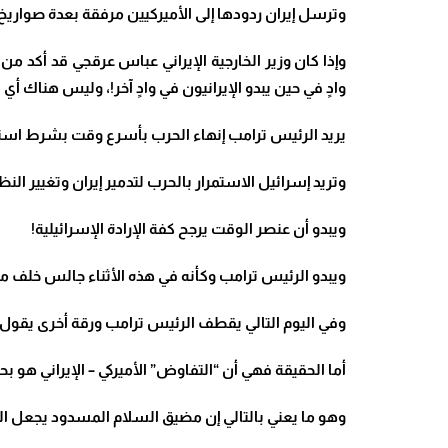
وترسل إيران ردودها إلى الأميركيين مرفقة بعدة صواريخ 
وإذا كان وزير الخارجية الإيراني عباس عرقجي قد أكد 
وادٍ في حين يبدو الإيرانيون في وادٍ آخر!،
وليس هناك أي نق
يريد الرئيس ترامب إنهاء الحرب بأسرع وقت بشرط استس
وتريد إسرائيل الاستمرار بالحرب لتدمير إيران وتغيير ال
ويبدو أن عنصر الوقت يرجح كفة الإرادة الإسرائيلية!
ويبدو الرئيس ترامب وكأنه في هذه الأثناء جالس خلف مكت
وفي اليوم التالي يقطف الرئيس ترامب ورقة أخرى يقول 
أما الحقيقة فهي أن “التفاوض” الأميركي – الإيراني هو بحالة موت سريري في إسلام أباد II لم تحصل بعد! وهو لا ي
وهو ما يعني بالتالي إن مضيق السلام المسدود يجعل ال