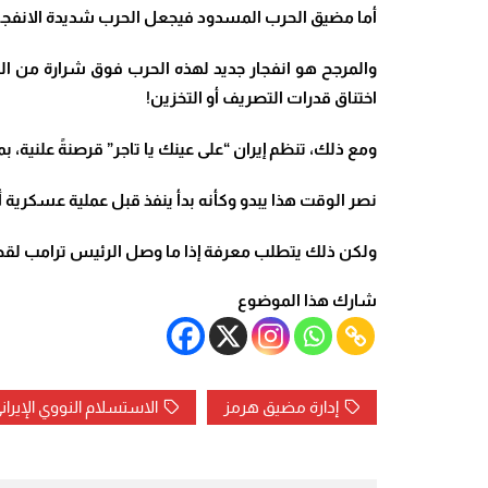
أما مضيق الحرب المسدود فيجعل الحرب شديدة الانفجار
والمرجح هو انفجار جديد لهذه الحرب فوق شرارة من النف
اختناق قدرات التصريف أو التخزين!
ومع ذلك، تنظم إيران “على عينك يا تاجر” قرصنةً علنية،
نصر الوقت هذا يبدو وكأنه بدأ ينفذ قبل عملية عسكرية أمير
ولكن ذلك يتطلب معرفة إذا ما وصل الرئيس ترامب لقطع الو
شارك هذا الموضوع
إدارة مضيق هرمز
الاستسلام النووي الإيران