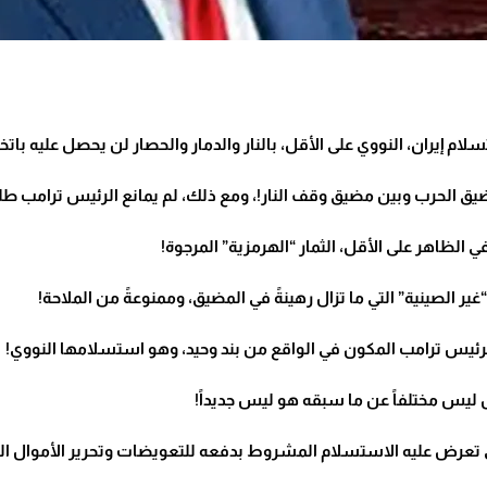
م إيران، النووي على الأقل، بالنار والدمار والحصار لن يحصل عليه باتخا
ضيق الحرب وبين مضيق وقف النار!،
ومع ذلك، لم يمانع الرئيس ترامب طل
 الظاهر على الأقل، الثمار “الهرمزية” المرجوة!
ر الصينية” التي ما تزال رهينةً في المضيق، وممنوعةً من الملاحة!
الرئيس ترامب المكون في الواقع من بند وحيد، وهو استسلامها النووي!
ل ليس مختلفاً عن ما سبقه هو ليس جديداً!
 تعرض عليه الاستسلام المشروط بدفعه للتعويضات وتحرير الأموال ال