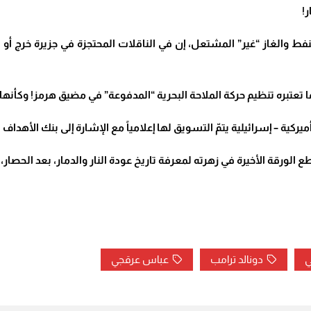
!
ط والغاز “غير” المشتعل، إن في الناقلات المحتجزة في جزيرة خرج أو الم
 بما تعتبره تنظيم حركة الملاحة البحرية “المدفوعة” في مضيق هرمز! وكأن
كية – إسرائيلية يتمّ التسويق لها إعلامياً مع الإشارة إلى بنك الأهداف ا
رقة الأخيرة في زهرته لمعرفة تاريخ عودة النار والدمار، بعد الحصار، ب
ي
دونالد ترامب
عباس عرقجي