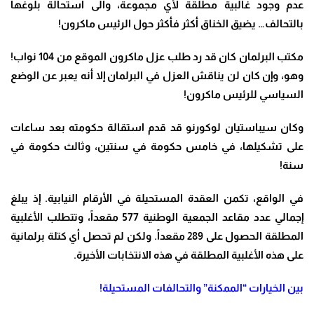
عدم وجود غالبية مطلقة لأي مجموعة، والى استحالة بلوغها
بالتحالف… يضيق الخناق أكثر فأكثر حول الرئيس ماكرون
!
مكتب البرلمان كان قد رد طلب عزل ماكرون الموقع من 104 نواب!
وهو، وإن كان لن يناقش العزل في البرلمان إلا أنه يعبر عن الوضع
السياسي للرئيس ماكرون
!
وكان سيباستيان لوكورنو قد قدم استقالة حكومته بعد ساعات
على تشكيلها، في خامس حكومة في سنتين، وثالث حكومة في
سنة
!
في الواقع، تكمن العقدة المستحيلة في الأرقام النيابية. إذ يبلغ
إجمالي عدد مقاعد الجمعية الوطنية 577 مقعداً، وتتطلب الأغلبية
المطلقة الحصول على 289 مقعداً. ولكن لم تحصل أي كتلة برلمانية
على هذه الأغلبية المطلقة في هذه الانتخابات الأخيرة
.
بين الخيارات “الممكنة” والتحالفات المستحيلة
!