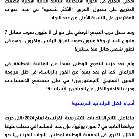
أقصى اليمين في الدورة الانتخابية النيابية الثانية الأخيرة قطعت
الطريق على حصول الفريق “الأكثر شعبية” في عدد أصوات
المقترعين على النسبة الأعلى من عدد النواب
.
وقد حصل حزب التجمع الوطني على حوالى 9 مليون صوت مقابل 7
مليون لليسار، و6.5 مليون صوت لفريق الرئيس ماكرون… وهو في
تطور شعبي هائل منذ سنتين
!
ولم يعد حزب التجمع الوطني بعيداً عن الغالبية المطلقة في
البرلمان. كما لم يعد بعيداً عن الفوز بالرئاسة، في ظل مراوحة
اليمين التقليدي (الجمهوريون) في ظل مستنقع الانقسامات
وحرب القادة والتخلي عن المباديء الأساسية
!
أحجام الكتل البرلمانية الفرنسية
!
بناءًا على نتائج الانتخابات التشريعية الفرنسية لعام 2024 (التي جرت
جولتها الثانية في 7 تموز/ يوليو)، فإن عدد المقاعد التي حصلت عليها
الكتل الكبرى في الجمعية الوطنية (مجلس النواب الفرنسي) هو