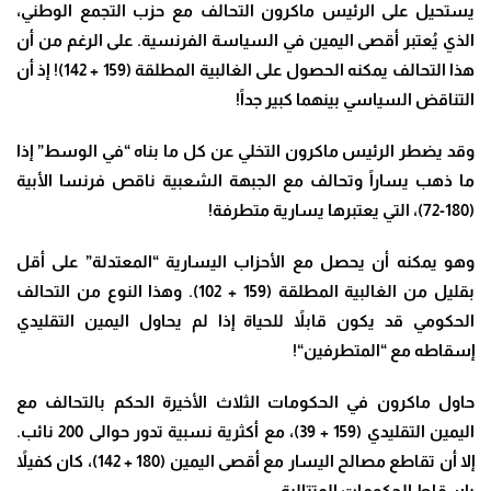
يستحيل على الرئيس ماكرون التحالف مع حزب التجمع الوطني،
الذي يُعتبر أقصى اليمين في السياسة الفرنسية. على الرغم من أن
هذا التحالف يمكنه الحصول على الغالبية المطلقة (159 + 142)! إذ أن
التناقض السياسي بينهما كبير جداً
!
وقد يضطر الرئيس ماكرون التخلي عن كل ما بناه “في الوسط” إذا
ما ذهب يساراً وتحالف مع الجبهة الشعبية ناقص فرنسا الأبية
(180-72)، التي يعتبرها يسارية متطرفة
!
وهو يمكنه أن يحصل مع الأحزاب اليسارية “المعتدلة” على أقل
بقليل من الغالبية المطلقة (159 + 102). وهذا النوع من التحالف
الحكومي قد يكون قابلاً للحياة إذا لم يحاول اليمين التقليدي
إسقاطه مع “المتطرفين
“!
حاول ماكرون في الحكومات الثلاث الأخيرة الحكم بالتحالف مع
اليمين التقليدي (159 + 39)، مع أكثرية نسبية تدور حوالى 200 نائب.
إلا أن تقاطع مصالح اليسار مع أقصى اليمين (180 + 142)، كان كفيلاً
بإسقاط الحكومات المتتالية
.