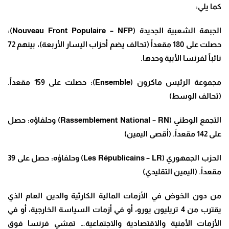
كما يلي
:
الجبهة الشعبية الجديدة
(Nouveau Front Populaire – NFP):
حصلت على 180 مقعداً (تحالف يضم أحزاب اليسار الأربعة)، بينهم 72
نائباً لفرنسا الأبية وحدها
.
مجموعة الرئيس ماكرون
(Ensemble):
حصلت على 159 مقعداً.
(تحالف الوسط)
التجمع الوطني
(Rassemblement National – RN)
وحلفاؤه: حصل
على 142 مقعداً. (أقصى اليمين)
الحزب الجمهوري
(Les Républicains – LR)
وحلفاؤه: حصل على 39
مقعداً. (اليمين التقليدي)
من دون الخوض في الأزمات المالية الكارثية والدين العام الذي
يقترب من 4 تريليون يورو، أو في أزمات السياسة الخارجية، أو في
الأزمات الأمنية والاقتصادية والاجتماعية… تمشي فرنسا فوق