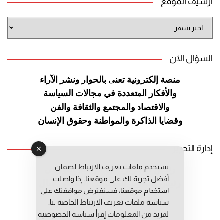
أرشيف الموقع
أرشيف
الموقع
السؤال الآن
منصة إلكترونية تعنى بالحوار ونشر
الآراء
والأفكار المتعددة في مجالات
السياسة
والاقتصاد والمجتمع والثقافة
والفن
وقضايا الذاكرة والمواطنة
وحقوق الإنسان
إدارة التحرير
نستخدم ملفات تعريف الارتباط لضمان
رئيس التحرير: عبد الرحيم التوراني
أفضل تجربة لك على موقعنا. إذا واصلت
رئيس التحرير المساعد: المعطي قبال
استخدام موقعنا، فسنفترض موافقتك على
مديرة التحرير: فاطمة حوحو
سياسة ملفات تعريف الارتباط الخاصة بنا.
لمزيد من المعلومات إقرأ
سياسة الخصوصية