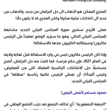
المخرج الممكن هو الذهاب الى حل البرلمان من جديد، والذهاب من
جديد الى انتخابات نيابية مبكرة! ولكن المخرج قد لا يكون حلاً
!
فعلى الأرجح ستخرج صورة المجلس النيابي الجديد مشابهة
للمجلس النيابي الحالي. وهو ما سيزيد الوضع تعقيداً على الرئيس
ماكرون! وسيطالبه الكثيرون عندها بالاستقالة
!
وإذا كان الرئيس ماكرون ليس في وارد الاستقالة قبل نهاية ولايته
في العام 2027، فإن حكم فرنسا، كما كتبتُ منذ حل البرلمان، أصبح
مستحيلاً حتى الانتخابات الرئاسية المقبلة، التي من المفترض،
وليس أكيداً(!)، أن تعطي الرئيس غالبية رئاسية “مطلقة” في
المجلس النيابي الجديد
.
صعود مستمر لأقصى اليمين
!
“
الجبهة الجمهورية”، أي تحالف الجميع ضد حزب التجمع الوطني في