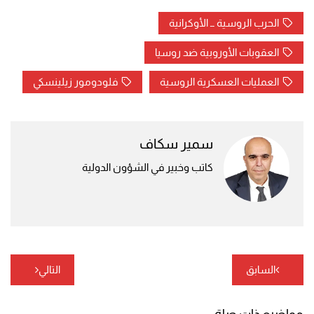
الحرب الروسية ــ الأوكرانية
العقوبات الأوروبية ضد روسيا
العمليات العسكرية الروسية
فلودومور زيلينسكي
سمير سكاف
كاتب وخبير في الشؤون الدولية
تصفّح
السابق
التالي
المقالات
مواضيع ذات صلة