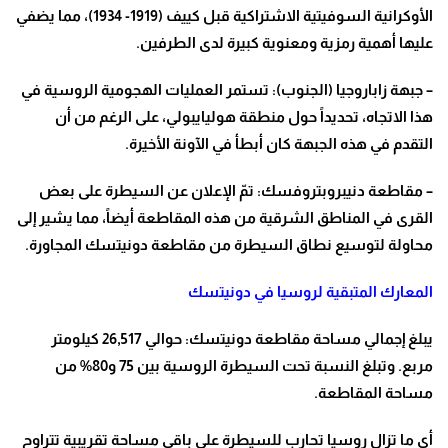
الأوكرانية السوفيتية الاشتراكية قبل كييف (1919- 1934)، مما يضفي
عليها أهمية رمزية ومعنوية كبيرة لدى الطرفين
.
–
جبهة زاباروجيا (الجنوب): تستمر العمليات الهجومية الروسية في
هذا الاتجاه، تحديداً حول منطقة هوليايبولي، على الرغم من أن
التقدم في هذه الجبهة كان أبطأ في الآونة الأخيرة
.
–
مقاطعة دنيبروبتروفسك: تمّ الإعلان عن السيطرة على بعض
القرى في المناطق الشرقية من هذه المقاطعة أيضاً، مما يشير إلى
محاولة لتوسيع نطاق السيطرة من مقاطعة دونيتسك المجاورة
.
المعارك المتبقية لروسيا في دونيتسك
يبلغ إجمالي مساحة مقاطعة دونيتسك: حوالي 26,517 كيلومتر
مربع. وتبلغ النسبة تحت السيطرة الروسية بين 75 و80% من
مساحة المقاطعة
.
أي ما تزال روسيا تحارب للسيطرة على باقي مساحة تقريبية تتراوح