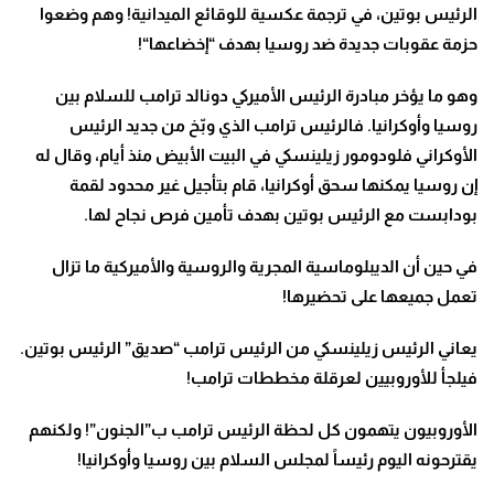
الرئيس بوتين، في ترجمة عكسية للوقائع الميدانية! وهم وضعوا
حزمة عقوبات جديدة ضد روسيا بهدف “إخضاعها
“!
وهو ما يؤخر مبادرة الرئيس الأميركي دونالد ترامب للسلام بين
روسيا وأوكرانيا. فالرئيس ترامب الذي وبّخ من جديد الرئيس
الأوكراني فلودومور زيلينسكي في البيت الأبيض منذ أيام، وقال له
إن روسيا يمكنها سحق أوكرانيا، قام بتأجيل غير محدود لقمة
بودابست مع الرئيس بوتين بهدف تأمين فرص نجاح لها
.
في حين أن الديبلوماسية المجرية والروسية والأميركية ما تزال
تعمل جميعها على تحضيرها
!
يعاني الرئيس زيلينسكي من الرئيس ترامب “صديق” الرئيس بوتين.
فيلجأ للأوروبيين لعرقلة مخططات ترامب
!
الأوروبيون يتهمون كل لحظة الرئيس ترامب ب”الجنون”! ولكنهم
يقترحونه اليوم رئيساً لمجلس السلام بين روسيا وأوكرانيا
!