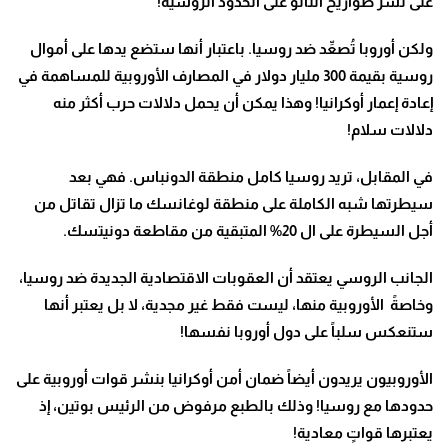
على نشر صواريخ الناتو على الحدود الروسية
!
ولكن أوروبا تُصعِّد ضد روسيا. باعتبار أنها ستضع يدها على أموال
روسية بقيمة 300 مليار دولار في المصارف الأوروبية للمساهمة في
إعادة إعمار أوكرانيا! وهذا يمكن أن يحمل دلالات حرب أكثر منه
دلالات سلام
!
في المقابل، تريد روسيا كامل منطقة الدونباس. فهي بعد
سيطرتها شبه الكاملة على منطقة لوغانسك ما تزال تقاتل من
أجل السيطرة على ال 20% المتبقية من مقاطعة دونيتسك
.
الجانب الروسي يعتقد أن العقوبات الاقتصادية الجديدة ضد روسيا،
وخاصةً الأوروبية منها، ليست فقط غير مجدية، لا بل يعتبر أنها
ستنعكس سلباً على دول أوروبا نفسها
!
الأوروبيون يريدون أيضاً ضمان أمن أوكرانيا بنشر قوات أوروبية على
حدودها مع روسيا! وذلك بالطبع مرفوض من الرئيس بوتين، إذ
يعتبرها قواتٍ معادية
!