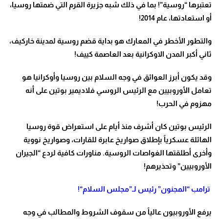
تعتبرها “روسية”! بما في ذلك شبه جزيرة القرم التي ضمتها روسيا،
أو استعادتها، عام 2014
!
والتطور الأخطر في المعارك هو بداية قضم روسية لمدينة خاركيف،
ثاني أكبر المدن الاوكرانية بعد العاصمة كييف
!
وقد يكون أبرز العوائق في وجه السلام بين روسيا وأوكرانيا هو
تعامل الأوروبيين مع الرئيس الروسي فلاديمير بوتين على أنه
مهزوم في الحرب
!
الرئيس بوتين كان أشرف منذ أيام على استعراض قوة روسيا
الهائلة عسكرياً بإطلاق صواريخ عابرة للقارات، وصواريخ نووية
وأخرى أطلقتها الغواصات الروسية. مناورات كافية لردع “الجيران
الأوروبيين” وتحذيرهم
!
ترامب “المجنون” رئيس لـ”مجلس السلام
“!
يرفع الأوروبيون عالياً من سقوف الشروط والمطالب في وجه