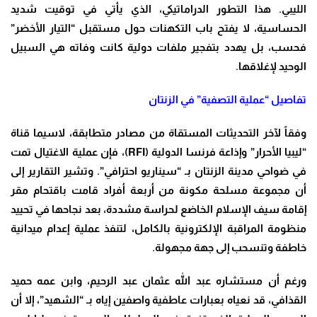
الليبي. هذا التطور الدراماتيكي، الذي يأتي في توقيت شديد
الحساسية، لا يفتح باب التكهنات حول مستقبل “التيار الأخضر”
فحسب، بل يهدد بتفجير ملفات دولية كانت وفاته هي السبيل
الوحيد لإغلاقها.
تفاصيل “عملية التصفية” في الزنتان
وفقاً لآخر التحديثات المستقاة من مصادر متطابقة، لاسيما قناة
“ليبيا الأحرار” وإذاعة فرنسا الدولية (
RFI
)، فإن عملية الاغتيال تمت
في ضواحي مدينة الزنتان بـ “سيناريو احترافي”. وتشير التقارير إلى
أن مجموعة مسلحة مكونة من أربعة أفراد قامت باقتحام مقر
إقامة سيف الإسلام الخاضع لحراسة مشددة، بعد نجاحها في تحييد
منظومة المراقبة الإلكترونية بالكامل، لتنفذ عملية إعدام ميدانية
خاطفة وتنسحب إلى جهة مجهولة.
ورغم أن مستشاره عبد الله عثمان عبد الرحيم، وابن عمه حميد
القذافي، قد نعياه بعبارات عاطفية واصفين إياه بـ “الشهيد”، إلا أن