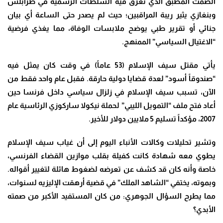
الصمت المطبق الذي تغرق فيه السلطات الرسمية في طرابلس
وبنغازي يثير ريبة المراقبين؛ حيث لم يصدر حتى الساعة أي بيان
جنائي أو تقرير طبي يوضح ملابسات الوفاة، مما يغذي فرضية
“الاغتيال السياسي” الممنهج.
يأتي مقتل سيف الإسلام (53 عاماً) في وقت كان يمثل فيه
“صندوقاً أسود” لعدة قضايا دولية حارقة. فقبل عام واحد فقط من
الآن، تسبب سيف الإسلام في زلزال سياسي داخل فرنسا حين
أعاد فتح ملف “التمويل الليبي” لحملة نيكولا ساركوزي الرئاسية عام
2007، مؤكداً تسليم 5 ملايين دولار للأخير.
وتشير تحليلات وكالات الأنباء اليوم إلى أن غياب سيف الإسلام
يطوي معه شهادة كانت كفيلة بقلب موازين القضاء الفرنسي،
خاصة وأنه كان قد كشف عن تعرضه لضغوط هائلة لتغيير أقواله.
وبموته، يختفي “الشاهد الملك” في قضية أرهقت الإليزيه لسنوات،
مما يطرح السؤال الجوهري: من كان المستفيد الأكبر من صمته
الأبدي؟