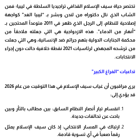
تختصر حياة سيف الإسلام القذافي تراجيديا السلطة في ليبيا؛ فمن
الشاب الذي نال دكتوراه من لندن وبشر بـ “ليبيا الغد” كواجهة
إصلاحية للنظام، إلى الرجل الذي ظهر في 2011 متوعداً المحتجين بـ
“أنهار من الدماء”. هذه الازدواجية هي التي جعلته ملاحقاً من
محكمة الجنايات الدولية بتهم جرائم ضد الإنسانية، وهي التي جعلت
من ترشحه المجهض لرئاسيات 2021 نقطة خلافية حالت دون إجراء
الانتخابات.
تداعيات “الفراغ الكبير”
يرى مراقبون أن غياب سيف الإسلام في هذا التوقيت من عام 2026
قد يؤدي إلى:
انقسام تيار أنصار النظام السابق: بين مطالب بالثأر وبين
باحث عن تحالفات جديدة.
ارتباك في المسار الانتخابي: إذ كان سيف الإسلام يمثل
رقماً صعباً في أي تسوية قادمة.