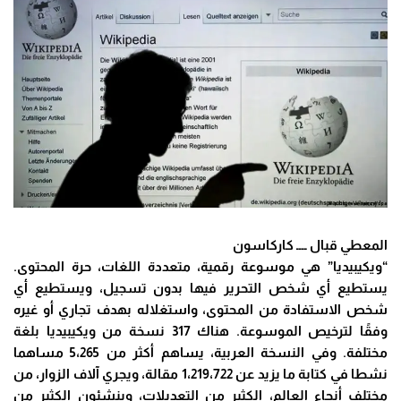
المعطي قبال ــــ كاركاسون
“ويكيبيديا” هي موسوعة رقمية، متعددة اللغات، حرة المحتوى.
يستطيع أي شخص التحرير فيها بدون تسجيل، ويستطيع أي
شخص الاستفادة من المحتوى، واستغلاله بهدف تجاري أو غيره
وفقًا لترخيص الموسوعة. هناك 317 نسخة من ويكيبيديا بلغة
مختلفة. وفي النسخة العربية، يساهم أكثر من 5٬265 مساهما
نشطا في كتابة ما يزيد عن 1٬219٬722 مقالة، ويجري آلاف الزوار، من
مختلف أنحاء العالم، الكثير من التعديلات، وينشئون الكثير من