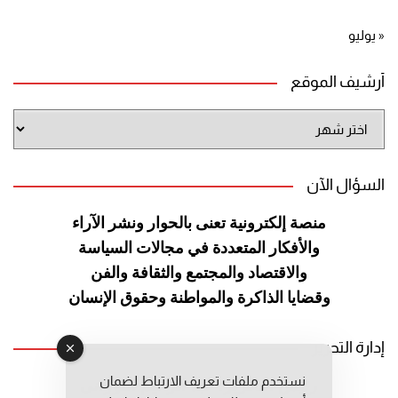
« يوليو
أرشيف الموقع
أرشيف
الموقع
السؤال الآن
منصة إلكترونية تعنى بالحوار ونشر
الآراء
والأفكار المتعددة في مجالات
السياسة
والاقتصاد والمجتمع والثقافة
والفن
وقضايا الذاكرة والمواطنة
وحقوق الإنسان
إدارة التحرير
نستخدم ملفات تعريف الارتباط لضمان
رئيس التحرير: عبد الرحيم التوراني