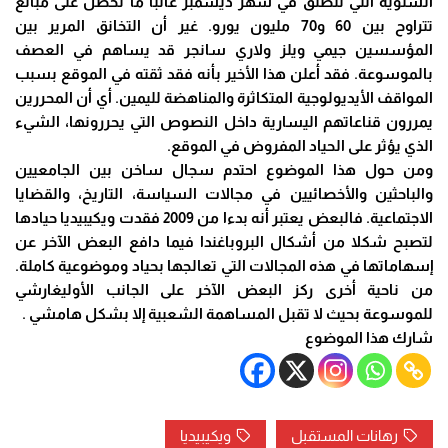
السنوية التي تنطلق في شهر ديسمبر غالبا ما تحصل على مبالغ
تتراوح بين 60 و70 مليون يورو. غير أن التخانق المرير بين
المؤسسين جيمي ويلز ولاري سانجر قد يساهم في العصف
بالموسوعة. فقد أعلن هذا الأخير بأنه فقد ثقته في الموقع بسبب
المواقف الأيديولوجية المتكاثرة والمناهضة لليمين. أي أن المحررين
يمررون قناعاتهم اليسارية داخل النصوص التي يحررونها، الشيء
الذي يؤثر على الحياد المفروض في الموقع.
ومن حول هذا الموضوع احتدم سجال ساخن بين الجامعيين
والباحثين والأخصائيين في مجالات السياسة، التاريخ، والقضايا
الاجتماعية. فالبعض يعتبر أنه بدءا من 2009 فقدت ويكيبيديا حيادها
لتصبح شكلا من أشكال البروباغندا فيما دافع البعض الآخر عن
إسهاماتها في هذه المجالات التي تعالجها بحياد وموضوعية كاملة.
من ناحية أخرى ركز البعض الآخر على الجانب الأوليغارشي
للموسوعة بحيث لا تقبل المساهمة الشعبية إلا بشكل هامشي .
شارك هذا الموضوع
رهانات المستقبل
ويكيبيديا