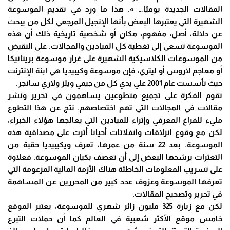
المقالات الجديدة يوميًا… ». هذا ما ورد في تقديم الموسوعة
الشهيرة التي يعتبرها البعض بأنها الإنجيل المرجعي لكل من يبحث
عن دلالة، أصل، مفهوم، مكان أو شخصية تاريخية
ذلك أن هذه
الموسوعة تسعى إلى تغطية كل الميادين والمجالات. على النقيض
من الموسوعات الكلاسيكية الشهيرة على غرار موسوعة بريتانيكا
أو معاجم لاروس أو ليتري، فإن موسوعة وكيبيديا هي ابنة الإنترنت
حيث تأسست عام 2001 علي يدي كل من جيمي ويلز ولاري سانجر.
تقوم الفكرة على تجميع متطوعين يساهمون في تحرير ونشر
مقالات في المجالات التي تهم اختصاصهم. نتج عن هذا التطوع
مليء للفراغ المعرفي وإثراء للميادين التي يعالجها هؤلاء الخبراء،
لكن مع وقوع انزلاقات وانفلاتات أحيانا أثرت على مصداقية هذه
الموسوعة. بعد 22 سنة من عمرها، تعرف ويكيبيديا حقبة من
التعثرات يرشحها البعض إلى أن تعصف بكيان الموسوعة. فعلاوة
على تسريب المعلومات الخاطئة هناك الأزمة المالية المزعومة التي
تعرفها الموسوعة وعزوف عدد كبير من المحررين عن المساهمة
في تحرير وتصحيح المقالات.
لكن مع زيارة 325 مليون زائر شهري للموسوعة، يعتبر الموقع
خامس موقع الأكثر شعبية في العالم كما أن حملات التبرع