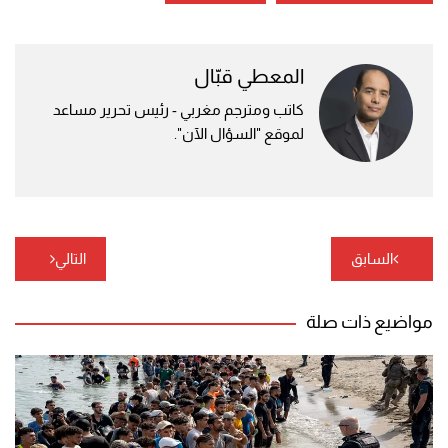
المعطي قبّال
كاتب ومترجم مغربي - رئيس تحرير مساعد
لموقع "السؤال الآن".
تصفّح
السابق
التالي
المقالات
مواضيع ذات صلة