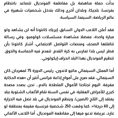
بدأت حملة مناهضة بل مقاطعة المونديال تتصاعد بانتظام
بفرنسا، بلجيكا، وبلدان أخرى وذلك بتدخل شخصيات شهيرة في
عالم الرياضة، السينما، السياسة
.
فقد أعلن اللاعب الدولي السابق، إيريك كانتونا أنه لن يشاهد ولو
مبارة واحدة، مفضلا مشاهدة مسلسلات كولومبو. وفي رسالة
تناقلتها الصحف ومنصات التواصل الاجتماعي، أشار كانتونا بأن
قطر ليس بلدا تمارس به كرة القدم. تنعدم فيه الحماسة والذوق.
تنظيم المونديال بهذا البلد انحراف إيكولوجي
..
أما الممثل السينمائي ماتيو لاندون، رئيس الدورة 75 لمهرجان كان
السينمائي، فقد صرح على أمواج إذاعة فرانس أنتير أن «هذه الحكاية
مقرفة. اليوم تجتاحنا الأموال الملطخة بالدم… نحن بصدد مصحة
كبرى للأمراض العقلية: في نفس السنة تقام الألعاب الشتوية ببلد
يفتقد إلى الثلج (الصين)، وينظم المونديال في بلد تصل فيه الحرارة
إلى 60 درجة!». كما وقعت 250 شخصية فرنسية مقيمة بمنطقة لو
غارد، عريضة تدعو فيها إلى مقاطعة المونديال. أما اللاعب الألماني