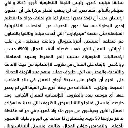
سابقا فيليب لاهن، رئيس اللجنة التنظيمية لأورو 2024 والذي
سيقام بألمانيا، فقد صرح أنه لن يذهب لقطر مركزا على أن «حقوق
الإنسان يجب أن تؤخذ بعين الاعتبار لما يتم تكليف دولة ما بتنظيم
إحدى البطولات». هذا دون الحديث عن المنصات الالكترونية
المناضلة مثل منصة “ميديابارت” التي أعدت فيلما وثائقيا بالتعاون
مع منظمة أمنيستي أنترناسيونال وقامت بتغطية، من قلب
الأوراش، للعمل الذي ذهب ضحيته آلاف العمال (6500 حسب
الإحصائيات المتوفرة)، بسبب الحر المفرط وسوء المعاملة،
وبالأخص الإبقاء على العمال في ظروف لا إنسانية من حيث الإقامة
والتغذية، والمصاريف الخ… ظروف جعلت منهم عبيد الأزمنة الحديثة.
على المرء أن يتوفر على سبعة أرواح للعمل في بناء الملاعب
السبعة. وتركزت الانتقادات من جهة أخرى على الفيفا التي لم يصدر
عنها أي موقف يندد بالظروف اللاإنسانية للعمال الأجانب. وقد
طرحت أمنيستي فيلما وثائقيا يعرض للظروف التي يعيشها هؤلاء
العمال الذين يعيشون من دون ماء ولا كهرباء في مراقد مكتظة
تناهز حرارتها 50 درجة. يشتغلون 12 ساعة في اليوم وطيلة الأسبوع
بأكمله. ولتعويض هؤلاء العمال، طالبت أمنيستي أنتيرناسيونال