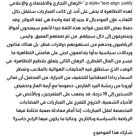
p style=”text-align: justify;”>
الرهان التجاري والاقتصادي والإعلامي
لهذه التظاهرة لا يخفى على أحد. إن كانت المباريات ستنقل بكل
اللغات، فإن المونديال لا يجيد إلا لغة واحدة هي لغة الدولار. وقد
حفظ بعض اللاعبين قواعد هذه اللغة جيدا لأنهم سيمنحون أموالا
وينصرفون إلى حال سبيلهم. من تم صمتهم العميق. وليس
الرياضيون وحدهم من تستهويهم دولارات قطر، بل هناك فنانون
ورجالات سياسية بدأوا يتدافعون لجني على هامش التظاهرة ما
تيسر من المال القطري. الرهان الثاني يتعلق بتنظيم التظاهرة: في
الوقت الذي ستطلق فيه المكيفات الهوائية بالملاعب وتمطر
السماء رذاذا اصطناعيا للتخفيف من الحرارة، من المحتمل أن تعاني
أوروبا من رعشة البرد القارص، خصوصا مع أزمة الغاز وتخفيض
التسخين إلى 19 درجة، قد يصعب على المتفرجين، وبالأخص في
الأحياء الشعبية، الخروج للتفرج على المباريات في الفضاءات
المخصصة لنقل المباريات. إننا أمام معادلة صعبة تختلط فيها
الرياضة بالسياسة وبالتاريخ. وغالبا ما يكون فيها الرابح خاسرا
!
شارك هذا الموضوع