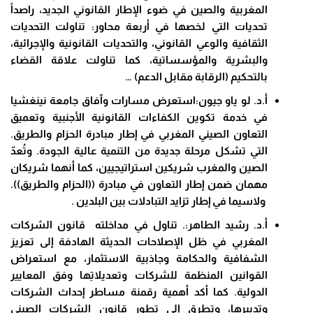
المغربية والصين في ضوء الإطار القانوني الجديد، راصداً
تحديات التي لخصها في أربعة محاور: تناولت التحديات
الثقافية والوعي القانوني، والتحديات القانونية والإجرائية،
والبشرية والمؤسساتية، كما تناولت علاقة القضاء
بالتحكيم (الرقابة مقابل الدعم) …
أ.د. لو ياو جيون:استعرض مسارات وآفاق جامعة نينغشيا
في خدمة تكوين الكفاءات القانونية الأجنبية وتعميق
التعاون الصيني المغربي في إطار مبادرة الحزام والطريق.
التي تشكل مرحلة جديدة من التنمية عالية الجودة. وتُعدّ
الصين والمغرب شريكين استراتيجيين، كما أنهما شريكان
مهمان ضمن إطار التعاون في مبادرة ((الحزام والطريق)).
ولاسيما في إطار تزايد التبادلات بين البلدين .
أ.د. رشيد الطاهر:. تناول في مداخلته قانون الشركات
المغربي في ظل الإصلاحات الحديثة الهادفة إلى تعزيز
الشفافية والحكامة وجاذبية الاستثمار، مع استعراض
القوانين المنظمة للشركات وتعديلاتِها وفق المعايير
الدولية. كما أكد أهمية رقمنة مساطر إحداث الشركات
وتدبيرها، وتطرق إلى تطور قانون الشركات الصيني