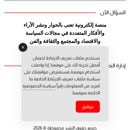
السؤال الآن
منصة إلكترونية تعنى بالحوار ونشر
الآراء
والأفكار المتعددة في مجالات
السياسة
والاقتصاد والمجتمع والثقافة
والفن
وقضايا الذاكرة والمواطنة
وحقوق الإنسان
نستخدم ملفات تعريف الارتباط لضمان
أفضل تجربة لك على موقعنا. إذا واصلت
إدارة التحرير
استخدام موقعنا، فسنفترض موافقتك على
رئيس التحرير: عبد الرحيم التوراني
سياسة ملفات تعريف الارتباط الخاصة بنا.
لمزيد من المعلومات إقرأ
سياسة الخصوصية
رئيس التحرير المساعد: المعطي قبال
الخاصة بموقعنا.
مديرة التحرير: فاطمة حوحو
موافق
جميع حقوق النشر محفوظة © 2026