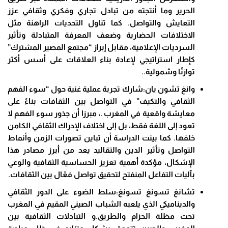
الحرير وما أنتجته من تبادل تجاري وفكري وثقافي عزز
التعايش والتواصل. كما تناول التحديات الراهنة مثل
الاختلافات الحضارية وضعف المعرفة المتبادلة وتأثير
السرديات الإعلامية، مقابل إبراز “مجتمع المصير المشترك”
كإطار استراتيجي لإعادة بناء العلاقات على أسس أكثر
توازنًا وشمولية..
وانغ تشون يان:شارك تجربة عملية غنية حول “سوء الفهم
الثقافي والتكيف” في التواصل بين الثقافات بناءً على
معايشة واقعية في المغرب .، مبرزا أن جذور سوء الفهم لا
تعود إلى اللغة فقط، بل إلى اختلاف الإدراك الثقافي الكامن
خلفها. كما بينت الدراسة أن تباين تصورات الزمن وأنماط
التواصل وتأثير الدين والتقاليد يعد من أبرز مصادر هذا
الإشكال، مؤكدة أهمية تعزيز الحساسية الثقافية والوعي
بآليات التفاعل المنفتح لتحقيق تواصل فعّال بين الثقافات.
تشانغ تسونغ تسونغ:سلط الضوء على الدور الثقافي
والديناميكي الذي يلعبه الشباب الصيني المقيم في المغرب
تحت مظلة الحزام والطريق.و التبادلات الثقافية بين