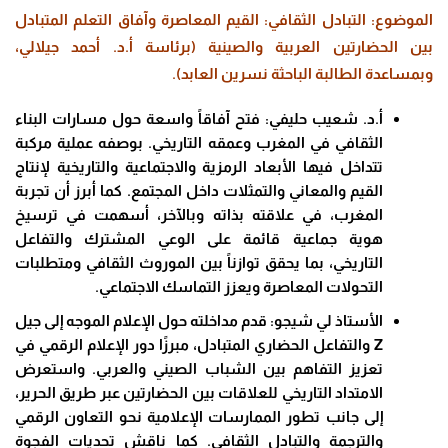
الموضوع: التبادل الثقافي: القيم المعاصرة وآفاق التعلم المتبادل
بين الحضارتين العربية والصينية (برئاسة أ.د. أحمد جيلالي،
وبمساعدة الطالبة الباحثة نسرين العابد).
أ.د. شعيب حليفي: فتح آفاقاً واسعة حول مسارات البناء
الثقافي في المغرب وعمقه التاريخي. بوصفه عملية مركبة
تتداخل فيها الأبعاد الرمزية والاجتماعية والتاريخية لإنتاج
القيم والمعاني والتمثلات داخل المجتمع. كما أبرز أن تجربة
المغرب، في علاقته بذاته وبالآخر، أسهمت في ترسيخ
هوية جماعية قائمة على الوعي المشترك والتفاعل
التاريخي، بما يحقق توازناً بين الموروث الثقافي ومتطلبات
التحولات المعاصرة ويعزز التماسك الاجتماعي.
الأستاذ لي شيجو: قدم مداخلته حول الإعلام الموجه إلى جيل
Z والتفاعل الحضاري المتبادل، مبرزًا دور الإعلام الرقمي في
تعزيز التفاهم بين الشباب الصيني والعربي. واستعرض
الامتداد التاريخي للعلاقات بين الحضارتين عبر طريق الحرير،
إلى جانب تطور الممارسات الإعلامية نحو التعاون الرقمي
والترجمة والتبادل الثقافي. كما ناقش تحديات الفجوة