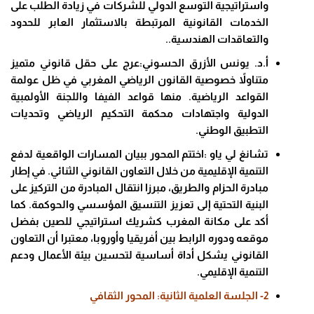
واستراتيجية التوسع الدولي للشركات في زيادة الطلب على
الخدمات القانونية المرتبطة بالاستثمار العابر للحدود
والتعاقدات الهندسية..
أ.د. يونس الأزرق الحسوني:عرج على حقل قانوني متميز
متناولاً خصوصية القانون الرياضي المغربي في ظل عولمة
القواعد الرياضية. منها قواعد الفيفا واللجنة الأولمبية
الدولية واجتهادات محكمة التحكيم الرياضي وتحديات
التطبيق الوطني.
تشانغ لي ياو :اختتم المحور ببيان المسارات الواقعية لدفع
التنمية الإقليمية من خلال التعاون القانوني الثنائي. في إطار
مبادرة الحزام والطريق، مبرزا انتقال المبادرة من التركيز على
البنية التحتية إلى تعزيز التنسيق المؤسسي والحوكمة. كما
أكد على مكانة المغرب كشريك استراتيجي للصين بفضل
موقعه ودوره الرابط بين أفريقيا وأوروبا، معتبرا أن التعاون
القانوني يشكل أداة أساسية لتحسين بيئة الأعمال ودعم
التنمية الإقليمي.
2- الجلسة العلمية الثانية: المحور الثقافي