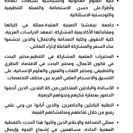
كلية العلوم القانونية والسياسية بسطات (عمادةً
وأطراً):على حسن الاستضافة والتعبئة التنظيمية
واللوجستية الاستثنائية.
جامعة نينغشيا الصينية العتيدة:ممثلة في كلياتها
ومقاماتها الأكاديمية المشاركة: (معهد الدراسات العربية،
كلية الحقوق، وكلية الصحافة والاتصال) والذين تجشموا
عناء السفر والمشاركة الفاعلة لإثراء النقاش.
المختبرات العلمية المشاركة في التنظيم:مختبر البحث
في قانون الأعمال، ومختبر البحث في الاقتصاد النظري
والتطبيقي، ومختبر اللغات والفنون والعلوم الإنسانية، على
التنسيق والانسجام العلمي الفريد بين مختلف التخصصات.
الأساتذة والباحثين المتدخلين:من كلا البلدين، الذين أتحفوا
الحضور بعصارة فكرهم وبحوثهم الرصينة.
الطلبة الباحثين والحاضرين: والذين أبانوا عن وعي علمي
رفيع من خلال تفاعلهم ومناقشاتهم القيمة.
ممثلي الصحافة والإعلام:الذين واكبوا هذا الحدث بالتغطية
المهنية الجادة، مساهمين في إشعاع الندوة وإيصال