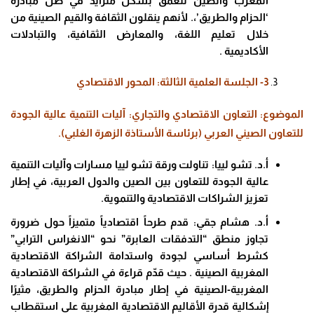
المغرب والصين تتعمق بشكل متزايد في ظل مبادرة
‘الحزام والطريق’،. لأنهم ينقلون الثقافة والقيم الصينية من
خلال تعليم اللغة، والمعارض الثقافية، والتبادلات
الأكاديمية .
3- الجلسة العلمية الثالثة: المحور الاقتصادي
الموضوع: التعاون الاقتصادي والتجاري: آليات التنمية عالية الجودة
للتعاون الصيني العربي (برئاسة الأستاذة الزهرة الغلبي).
أ.د. تشو لييا: تناولت ورقة تشو لييا مسارات وآليات التنمية
عالية الجودة للتعاون بين الصين والدول العربية، في إطار
تعزيز الشراكات الاقتصادية والتنموية.
أ.د. هشام جقي: قدم طرحاً اقتصادياً متميزاً حول ضرورة
تجاوز منطق “التدفقات العابرة” نحو “الانغراس الترابي”
كشرط أساسي لجودة واستدامة الشراكة الاقتصادية
المغربية الصينية . حيث قدّم قراءة في الشراكة الاقتصادية
المغربية-الصينية في إطار مبادرة الحزام والطريق، مثيرًا
إشكالية قدرة الأقاليم الاقتصادية المغربية على استقطاب