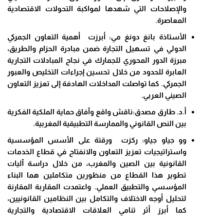
والإصلاحات التي شهدها لمواكبة التحولات الاقتصادية
المعاصرة.
الأستاذة بانغ دونغ مي: أبرزت أهمية التعاون الجمركي
الدولي في تسهيل التجارة ضمن مبادرة الحزام والطريق،
مبرزة الدور المحوري للجمارك في نجاح المبادلات التجارية
العابرة للحدود من خلال تحسين إجراءات التخليص والعبور
الجمركي. كما تواصلت المداخلات الهادفة إلى تعزيز التعاون
الصيني العربي.
أ.د. طارق مصدق:ناقش واقع وآفاق حماية الملكية الفكرية
بين النص القانوني والممارسة التطبيقية المغربية.
وو جياو جياو: ركزت ورقتة على الأسس المؤسسية
واستراتيجيات تعزيز التعاون والانفتاح في قطاع الخدمات
القانونية بين الصين والمغرب، من خلال دراسة آليات
تطوير هذا القطاع من منظورين متكاملين هما البناء
المؤسسي والتطبيق العملي. واعتمدت المقاربة المقارنة
لتحليل أوجه الاختلاف والتكامل بين النظامين القانونيين،
كما أبرز أثر تنامي العلاقات الاقتصادية والتجارية