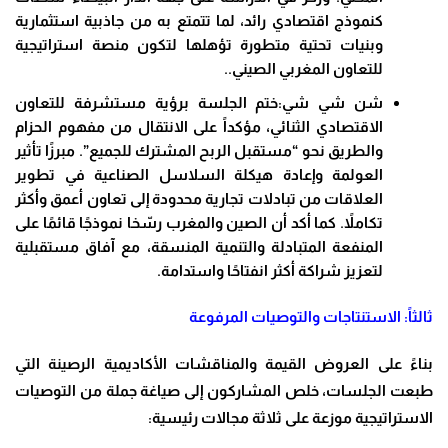
كنموذج اقتصادي رائد، لما تتمتع به من جاذبية استثمارية
وبنيات تحتية متطورة تؤهلها لتكون منصة استراتيجية
للتعاون المغربي الصيني..
شن شي شي:ختم الجلسة برؤية مستشرفة للتعاون
الاقتصادي الثنائي، مؤكداً على الانتقال من مفهوم الحزام
والطريق نحو “مستقبل الربح المشترك للجميع”. مبرزًا تأثير
العولمة وإعادة هيكلة السلاسل الصناعية في تطوير
العلاقات من تبادلات تجارية محدودة إلى تعاون أعمق وأكثر
تكاملاً. كما أكد أن الصين والمغرب رسّخا نموذجًا قائمًا على
المنفعة المتبادلة والتنمية المنسقة، مع آفاق مستقبلية
لتعزيز شراكة أكثر انفتاحًا واستدامة.
ثالثاً: الاستنتاجات والتوصيات المرفوعة
بناءً على العروض القيمة والمناقشات الأكاديمية الرصينة التي
طبعت الجلسات، خلص المشاركون إلى صياغة جملة من التوصيات
الاستراتيجية موزعة على ثلاثة مجالات رئيسية: