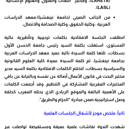
(LARETA)، ومختبر “اللغات والفنون والعلوم الإنسانية”
(LASL).
من الجانب الصيني (جامعة نينغشيا):معهد الدراسات
العربية ، وكلية الحقوق، وكلية الصحافة والاتصال.
انطلقت الجلسة الافتتاحية بكلمات ترحيبية وتأطيرية عالية
المستوى، استهلت بكلمة السيد رئيس جامعة الحسن الأول
بسطات، تلتها كلمة السيدة نائبة عميد معهد الدراسات العربية
بجامعة نينغشيا، ثم كلمة السيدة عميدة كلية العلوم القانونية
والسياسية بسطات، لتختتم الكلمات الافتتاحية بكلمة السيد مدير
مختبر البحث في قانون الأعمال أصالة عن نفسه وبالنيابة عن باقي
المختبرات المغربية المشاركة في التنظيم. وقد أجمعت الكلمات
على الأهمية البالغة والموقع الريادي الذي يحتله المغرب كحلقة
وصل استراتيجية ضمن مبادرة “الحزام والطريق”.
ثانياً: ملخص موجز لأشغال الجلسات العلمية
شهدت الندوة نقاشات علمية عميقة ومستفيضة تواصلت عبر