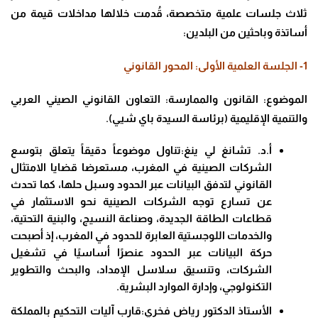
ثلاث جلسات علمية متخصصة، قُدمت خلالها مداخلات قيمة من
أساتذة وباحثين من البلدين:
1- الجلسة العلمية الأولى: المحور القانوني
الموضوع: القانون والممارسة: التعاون القانوني الصيني العربي
والتنمية الإقليمية (برئاسة السيدة باي شيي).
أ.د. تشانغ لي ينغ:تناول موضوعاً دقيقاً يتعلق بتوسع
الشركات الصينية في المغرب، مستعرضا قضايا الامتثال
القانوني لتدفق البيانات عبر الحدود وسبل حلها، كما تحدث
عن تسارع توجه الشركات الصينية نحو الاستثمار في
قطاعات الطاقة الجديدة، وصناعة النسيج، والبنية التحتية،
والخدمات اللوجستية العابرة للحدود في المغرب، إذ أصبحت
حركة البيانات عبر الحدود عنصرًا أساسيًا في تشغيل
الشركات، وتنسيق سلاسل الإمداد، والبحث والتطوير
التكنولوجي، وإدارة الموارد البشرية.
الأستاذ الدكتور رياض فخري:قارب آليات التحكيم بالمملكة