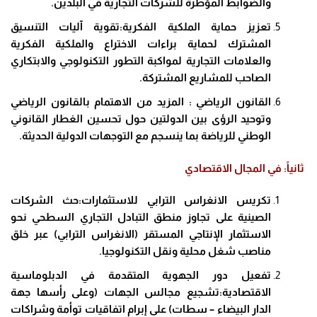
والضوابط المؤطرة للشركات التجارية في البلدين.
تعزيز حماية الملكية الفكرية:تقوية آليات التنسيق
المشترك لحماية براءات الاختراع والملكية الفكرية
والعلامات التجارية لمواكبة التطور التكنولوجي والابتكاري
الصاحب للمشاريع المشتركة.
القانون الرياضي : المزيد من الاهتمام بالقانون الرياضي
وتوحيد الرؤى بين الدولتين حول تحسين الغطار القانوني
الوطني للرياضة بما ينسجم مع التوجهات الدولية الحديثة.
ثانياً: في المجال الاقتصادي
تكريس الانغراس الترابي للاستثمارات:حث الشركات
الصينية على تجاوز منطق التبادل التجاري السطحي نحو
الاستثمار الإنتاجي المستقر (الانغراس الترابي) عبر خلق
مناصب شغل محلية ونقل التكنولوجيا.
تفعيل دور الجهوية المتقدمة في الدبلوماسية
الاقتصادية:تشجيع مجالس الجهات (وعلى رأسها جهة
الدار البيضاء – سطات) على إبرام اتفاقيات توأمة وشراكات