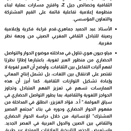
الثقافية وخصائص جيل Z، واقترح مسارات عملية لبناء
منظومة إعلامية تفاعلية قائمة على القيم المشتركة
والتعاون المؤسسي.
الأستاذ عبد الحميد جماهري:قدم قراءة فكرية وإعلامية
رصينة للتبادل الثقافي المغربي الصيني من وجهة نظر
مغربية.
مياو جيون هوي:تناول في مداخلته موضوع الحوار والتواصل
الحضاري من منظور العبر لغوية، باعتبارها إطارًا نظريًا
لفهم آليات التفاعل بين الثقافات. وأوضح أن العبر لغوية لا
تقتصر على الانتقال بين اللغات، بل تشمل إنتاج المعاني
وإعادة تشكيل التوازنات الثقافية. كما أبرز أن هذه
الممارسات تسهم في تعزيز الفهم المتبادل وتجاوز
الحواجز اللغوية والثقافية، بما يطور التواصل الحضاري في
سياق العولمة.” أ.د. فؤاد الغزيزر: انطلق في المداخلة من
مفهوم الحوار الحضاري ودوره في بناء “مجتمع المصير
المشترك” للإنسانية، من خلال دراسة الحوار الحضاري
والثقافي بين الصين والدول العربية في العصر الجديد.
واستعرض الجذور التاريخية للعلاقات الممتدة عبر طريق