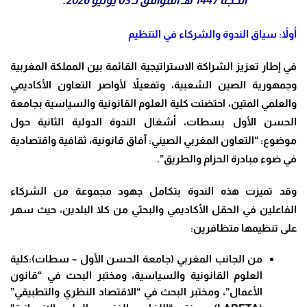
الحجة 1447 هـ الموافق لـ 03 يونيو 2026.
أولاً: سياق الندوة والشركاء في التنظيم
في إطار تعزيز الشراكة الاستراتيجية القائمة بين المملكة المغربية
وجمهورية الصين الشعبية، وتفعيلاً لأواصر التعاون الأكاديمي
والعلمي المتين، احتضنت كلية العلوم القانونية والسياسية بجامعة
الحسن الأول بسطات، أشغال الندوة الدولية الثانية حول
موضوع: “التعاون المغربي الصيني: آفاق قانونية، ثقافية واقتصادية
في ضوء مبادرة الحزام والطريق”.
وقد تميزت هذه الندوة بتكامل جهود مجموعة من الشركاء
الفاعلين في الحقل الأكاديمي والبحثي من كلا البلدين، حيث سهر
على تنظيمها متظافرين:
من الجانب المغربي (جامعة الحسن الأول – سطات):كلية
العلوم القانونية والسياسية، ومختبر البحث في “قانون
الأعمال”، ومختبر البحث في “الاقتصاد النظري والتطبيقي”