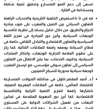
تسعى إلى دعم النمو المتسارع وتحقيق تنمية شاملة
ومستدامة في القارة..
قه قن تا نا:استعرض الخلفية التاريخية والتحديات الراهنة
للتعاون السياحي بين الصين والمغرب على ضوء مبادرة
الحزام والطريق، من خلال تحليل يستند إلى نظرية تنافسية
الوجهات السياحية. وأبرز دور المبادرة في تعزيز الثقة
السياسية والتعاون الاقتصادي والتبادل الثقافي، خاصة في
قطاع السياحة بوصفه رافعة للعلاقات الثنائية. كما ركز
على تطوير العلامة التجارية للوجهات، وابتكار المنتجات
السياحية، وتكييف الخدمات، بما يتيح الانتقال من التعاون
السياسي إلى تعاون سوقي مؤسسي، مع ترسيخ المغرب
كوجهة سياحية محورية للسياح الصينيين.
أ.د. أحمد المقضر:تناول في مداخلته التحولات المتسارعة
للاقتصاد العالمي، خاصة في العلاقات المغربية الصينية،
باعتبارها رافعة لتعزيز التنمية الترابية والتنافسية
الاقتصادية. كما أبرز دور الجهوية المتقدمة في تمكين
الجهات من تفعيل الشراكات الدولية على المستوى
المحلي. وركز في الدراسة على جهة الدار البيضاء–سطات