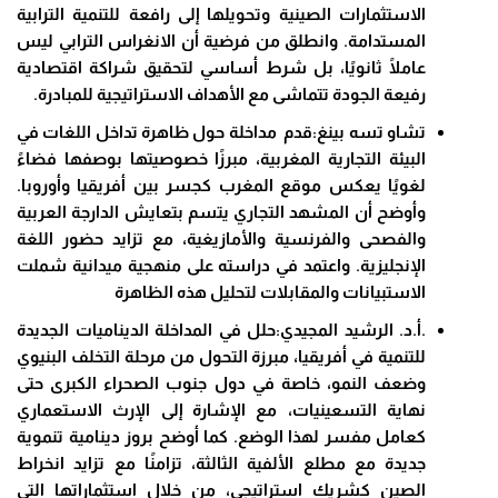
الاستثمارات الصينية وتحويلها إلى رافعة للتنمية الترابية
المستدامة. وانطلق من فرضية أن الانغراس الترابي ليس
عاملًا ثانويًا، بل شرط أساسي لتحقيق شراكة اقتصادية
رفيعة الجودة تتماشى مع الأهداف الاستراتيجية للمبادرة.
تشاو تسه بينغ:قدم مداخلة حول ظاهرة تداخل اللغات في
البيئة التجارية المغربية، مبرزًا خصوصيتها بوصفها فضاءً
لغويًا يعكس موقع المغرب كجسر بين أفريقيا وأوروبا.
وأوضح أن المشهد التجاري يتسم بتعايش الدارجة العربية
والفصحى والفرنسية والأمازيغية، مع تزايد حضور اللغة
الإنجليزية. واعتمد في دراسته على منهجية ميدانية شملت
الاستبيانات والمقابلات لتحليل هذه الظاهرة
.أ.د. الرشيد المجيدي:حلل في المداخلة الديناميات الجديدة
للتنمية في أفريقيا، مبرزة التحول من مرحلة التخلف البنيوي
وضعف النمو، خاصة في دول جنوب الصحراء الكبرى حتى
نهاية التسعينيات، مع الإشارة إلى الإرث الاستعماري
كعامل مفسر لهذا الوضع. كما أوضح بروز دينامية تنموية
جديدة مع مطلع الألفية الثالثة، تزامنًا مع تزايد انخراط
الصين كشريك استراتيجي، من خلال استثماراتها التي