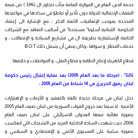
خدمة الدين العام في الموازنة العامة بدأت تتجاوز ال (%33 ) من قيمة
النفقات الإجمالية للدولة دون تأخير أو تباطؤ في سدادها في مواعيدها
المحددة بموجب الإتفاقيات الآنفة الذكر ، مع الإشارة الى إعتماد
الحكومة اللبنانية أسلوبا” مستحدثا” في أساليب التعاقد مع الشركات
الخاصة الإستثمارية بطريقة ال في مشاريع السياحة و الإتصالات ، و
خدمات المطار و سواها ، وكان ينبغي أن يشمل ذلك B.O.T
قطاع الكهرباء لإنتاج الطاقة و قطاع النقل ، و المواصلات و خلافها .
ث
الثا” : (مرحلة ما بعد العام 2005) بعد عملية إغتيال رئيس حكومة
لبنان رفيق الحريري في 14 شباط من العام 2005 ،
دخل لبنان في مرحلة جديدة بالغة بالتعقيد و الأزمات و الإهتزازات
الأمنية . لا سيما بعد خروج القوات السورية من لبنان صيف العام 2005
بصورة نهائية تبعها العدوان الاسرائيلي على لبنان صيف العام
2006، حيث شهدت الساحة الداخلية المزيد من التشنجات التي انعكست
بصورة سلبية على المستوى الأمني و الإقتصادي و السياسي و