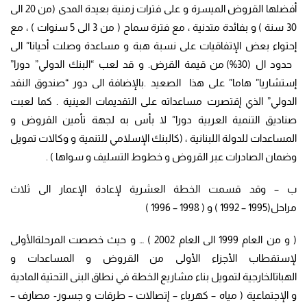
أفضلها القروض الميسرة و على فترات زمنية بعيدة المدى (من 20 الى
30 سنة ) و بفائدة متدنية ، مع فترة سماح ( من 3 الى 5 سنوات ) ، مع
إحتواء بعض الإتفاقيات على نسبة هبة و مساعدة وصلت أحيانا” الى
حدود ال (30%) من قيمة القرض. و قد لعب “البنك الدولي” دورا”
إستشاريا” هاما” على هذا الصعيد .بالإضافة الى دور “صندوق النقد
الدولي” الذي إقتصرت مساعداته على التقديمات العينية . كما لعبت
صناديق التنمية العربية دورا” لا بأس به لجهة تأمين القروض و
المساعدات للدولة اللبنانية ، (كالبنك الإسلامي للتنمية و وكالات تمويل
وضمان الصادرات عبر القروض و خطوط التسليف و سواها ) .
ب – وقد قسمت الخطة العشرية لإعادة الإعمار الى ثلاث
مراحل(1995 – 1992 ) و ( 1998 – 1996 )
( و من العام 1999 الى العام 2002 ) … و حيث خصصت المرحلةالأولى
لإستقطاب الأجزاء الأولى من القروض و المساعدات و
الهباتالخارجية لتمويل بناء مشاريع الخطة في نطاق البنى التحتية المادية
و الإجتماعية ( مياه – كهرباء – إتصالات – طرقا
ت و جسور- مصارف –