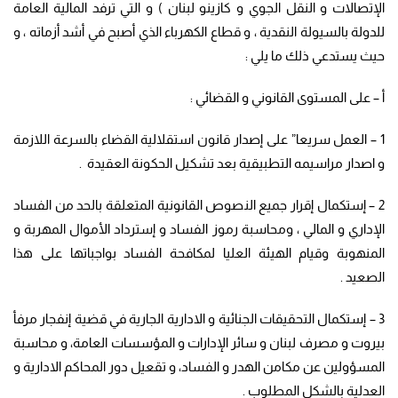
الإتصالات و النقل الجوي و كازينو لبنان ) و التي ترفد المالية العامة
للدولة بالسيولة النقدية ، و قطاع الكهرباء الذي أصبح في أشد أزماته ، و
حيث يستدعي ذلك ما يلي :
أ – على المستوى القانوني و القضائي :
1 – العمل سريعا” على إصدار قانون استقلالية القضاء بالسرعة اللازمة
و اصدار مراسيمه التطبيقية بعد تشكيل الحكونة العقيدة .
2 – إستكمال إقرار جميع النصوص القانونية المتعلقة بالحد من الفساد
الإداري و المالي ، ومحاسبة رموز الفساد و إسترداد الأموال المهربة و
المنهوبة وقيام الهيئة العليا لمكافحة الفساد بواجباتها على هذا
الصعيد .
3 – إستكمال التحقيقات الجنائية و الادارية الجارية في قضية إنفجار مرفأ
بيروت و مصرف لبنان و سائر الإدارات و المؤسسات العامة، و محاسبة
المسؤولين عن مكامن الهدر و الفساد، و تقعيل دور المحاكم الادارية و
العدلية بالشكل المطلوب .