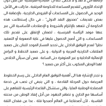
أزماتها التي لا تعد و لا تحصى. كما أن “المبادرة الفرنسية” من قبل دول
الإتحاد الأوروبي لتقديم المساعدة للحكومة المرتقبة ، ما زالت هي الأمل
الوحيد في الحصول على المساعدات أو القروض الخارجية ، بالإضافة الى
بعض تقديمات “صندوق النقد الدولي” ، في حال إستطاعت هذه
الحكومة أن تتعهد بالإلتزام بالشروط و الإصلاحات الأساسية التي عبر
عنها موفد الرئاسة الفرنسية ، لضمان الإتفاق على تقديم تلك
المساعدات، و التي أصبح الحصول عليها في غاية الصعوبة أو التعقيد
نظرا” لعدم التوافق الداخلي على تحديد المسار الموحد للبنان على صعيد
العلاقات الخارجية العربية و الدولية ، و على صعيد الخطط و البرامج
الإنمائية الداخلية و غير المتوفرة حتى الساعة . فمن أين سيأتي الخلاص
لهذا الوطن المنكوب على أكثر من صعيد ؟
و تجدر الإشارة هنا الى أهمية التوافق العام الداخلي على رسم الخطوط
العريضة حول المرحلة القادمة ، و التي ينبغي ان تصب في خدمة
المصلحة الوطنية العليا ، والتي ستشكل القاعدة الرئيسية للتفاهم على
أساسها مع الخارج، و تضافر الجهود من أجل إنقاذ الوطن من محنته
القاسية ، لأن أصدقاءنا في العالم أصبحوا قلة ، عدا عن فقدان الثقة