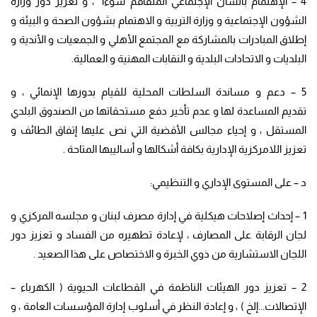
4 – الإهتمام بالشأن الإجتماعي المتفاقم سوءا” ، و تعزيز دور وزارة
الشؤون الإجتماعية و وزارة التربية و الاهتمام بشؤون الصحة و البيئة و
إطلاق المبادرات بالمشاركة مع المجتمع الأهلي و الجمعيات و الأندية و
البلديات و الاتحادات البلدية و النقابات المهنية و العمالية.
5 – دعم و مساندة السلطات المحلية للقيام بدورها الإنمائي ، و
تقديم المساعدة لها و عدم تأخير دفع مستحقاتها من الصندوق البلدي
المستقل ، و إحياء مجالس الأقضية التي نص عليها إتفاق الطائف و
تعزيز اللامركزية الإدارية بكافة أشكالها و أساليبها المتاحة .
د – على المستوى الإداري و التنظيمي:
1 – إحداث إصلاحات هيكلية في إدارة مصرف لبنان و مجلسه المركزي و
لجان الرقابة على المصارف ، لإعادة تطهيره من الفساد و تعزيز دور
اللجان الاستشارية من ذوي الخبرة و الاختصاص على هذا الصعيد .
2 – تعزيز دور الهيئات الناظمة في القطاعات الحيوية ( الكهرباء –
الإتصالات.
..إلخ ) ، و إعادة النظر في أسلوب إدارة المؤسسات العامة ، و