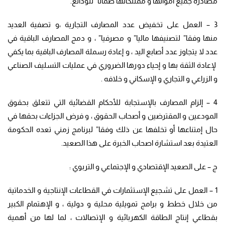
مصادرة جميع اموالها و ممتلكاتها ضمانا” للودائع.
3 – العمل على تخفيض عدد المصارف التجارية ،و تصفية العديد
منها وفقا” لتصنيفها ماليا” و مصرفيا” ، و دمج المصارف الباقية في
عدد لا يتجاوز عدد أصابع اليد ، و إعادة رسملة المصارف الباقية بما يكفي
لإعادة الثقة بها و إحياء دورها الضروري في عمليات التسليف الصناعي
و الزراعي و التجاري و الإسكاني و خلافه .
4 – إلزام المصارف بالإستجابة للأحكام القضائية التي تتعلق بحقوق
المودعين و المقترضين و أصحاب الحقوق ، و فرض الجزاءات بحقها في
حال إمتناعها أو تخلفها عن ذلك وفقا” لبرنامج زمني تعده الحكومة
العتيدة بعد استشارة اصحاب الخبرة على هذا الصعيد.
ج – على الصعيد الإقتصادي و الإجتماعي و التربوي :
1 – العمل على تشجيع الإستثمارات في القطاعات الإنتاجية و الخدماتية
من خلال خطط و برامج تمويلية محلية و دولية ، و الإهتمام الكبير
بقطاعي إنتاج الطاقة الكهربائية و الإتصالات ، لما لها من أهمية