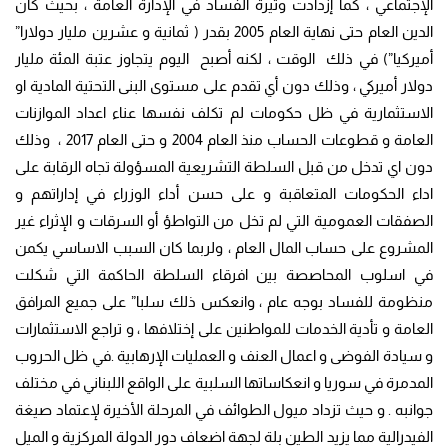
الإجتماعي ، كما إزدادت وتيرة الفساد في الإدارة العامة ، بحيث كان
الدين العام حتى نهاية العام 2005 بقدر ( ثمانية و عشرين مليار دولارا”
أميركيا”) في ذلك الوقت ، لكنه أصبح اليوم يتجاوز عتبة المئة مليار
دولار أميركي ، وذلك دون أي تقدم على مستوى البنى التحتية المادية او
الاستثمارية في ظل حكومات لم تكلف نفسها عناء اعداد الموازنات
العامة و قطوعات الحساب منذ العام 2004 و حتى العام 2017 ، وذلك
دون اي تدخل من قبل السلطة التشريعية المسؤولة تجاه الرقابة على
اداء الحكومات المتعاقبة و على حسن أداء الوزراء في إداراتهم و
الصفقات العمومية التي لم تخل من التواطؤ أو السرقات و الإثراء غير
المشروع على حساب المال العام ، ولربما كان السبب الاساسي يكمن
في اسلوب المحاصصة بين افرقاء السلطة الحاكمة التي شكلت
منظومة للفساد بوجه عام ، وانعكس ذلك سلبا” على جميع المرافق
العامة و تأدية الخدمات للمواطنين على إختلافها ، و تراجع الاستثمارات
و سيادة الفوضى و اعمال العنف و العمليات الإرهابية .في ظل الحروب
المدمرة في سوريا و انعكاساتها السلبية على الواقع اللبناني في مختلف
جوانبه . و حيث تزداد ميول الطوائف في المرحلة الأخيرة لإعتماد صيغة
الفيدرالية مما يزيد الطين بلة لجهة اضعاف دور الدولة المركزية و الميل