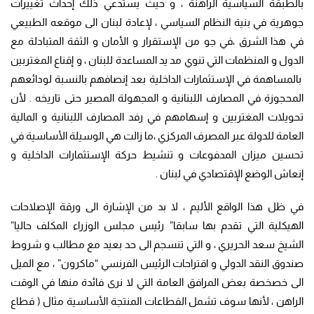
بالطبقة السياسية الراهنة ، و حيث يستدعي ذلك إحداث تغييرات
جوهرية في بنية النظام السياسي ، لإعادة لبنان الى موقعه الطبيعي
في هذا الشرق ،في جو من الإستقرار و الأمان و الثقة المتبادلة مع
الدول و المنظمات التي تنوي مد يد المساعدة للبنان ، و إقناع المغتربين
بالمساهمة في الإستثمارات الداخلية بعد إنصافهم بالنسبة لودائعهم
المحجوزة في المصارف اللبنانية و المجهولة المصير حتى تاريخه . لأن
تحويلات المغتربين و إسهامهم في رفد المصارف اللبنانية و المالية
العامة للدولة عبر المصرف المركزي ،ما زالت هي الوسيلة الأساسية في
تحسين ميزان المدفوعات و تنشيط حركة الإستثمارات الداخلية و
إنعاش الوضع الإقتصادي في لبنان .
في ظل هذا الواقع الأليم ، لا بد من الإشارة الى ورقة الإصلاحات
الهيكلية التي تقدم بها سابقا” رئيس مجلس الوزراء المكلف حاليا”
الشيخ سعد الحريري ، و التي تنسجم الى حد بعيد مع مطالب و شروط
صندوق النقد الدولي و اقتراحات الرئيس الفرنسي “ماكرون” ، مع الميل
الى خصخصة بعض المرافق العامة التي لا نرى فائدة منها في الوقت
الراهن ، لأنها سوف تشمل القطاعات المنتجة الأساسية مثال ( قطاع