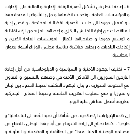
6 – إعادة النظر في تشكيل أجهزة الرقابة الإدارية و المالية على الإدارات
و المؤسسات العامة ، وتحديث انظمتها و ملء الشواغر العديدة فيها
، و تفعيل دورها الى جانب الأجهزة القضائية المختصة ، و فصل إدارة
المناقصات عن إدارة التفتيش الركزي و إعطائها المزيد من الإستقلالية
و توسيع دورها و صلاحياتها لتطال المؤسسات العامة الكبرى و
إتحادات البلديات و ربطها مباشرة برئاسة مجلس الوزراء أسوة بديوان
المحاسبة.
7 – تكثيف الجهود الأمنية و السياسية و الدبلوماسية من أجل إعادة
النازحين السوريين الى الأماكن الآمنة في وطنهم بالتنسيق و التعاون
مع الحكومة السورية ، و بذل الجهود المكثفة لضبط الحدود بين لبنان
و سوريا و منع عمليات التهريب الحاصلة وضبط المعابر الجمركية
بطريقة أفضل مما هي عليه اليوم.
إن هذه الإجراءات الإصلاحية ، من شأنها أن تعيد الثقة الى لبنانداخليا” و
خارجيا” ، لكنها تحتاج الى إرادة الشرفاء من أبناء هذا الوطن ، للدفاع عن
مصالحه الوطنية العليا بعيدا” عن الطائفية و المذهبية و الفئوية و