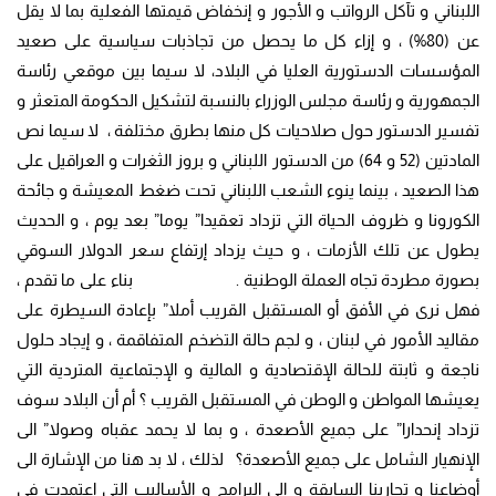
اللبناني و تآكل الرواتب و الأجور و إنخفاض قيمتها الفعلية بما لا يقل
عن (80%) ، و إزاء كل ما يحصل من تجاذبات سياسية على صعيد
المؤسسات الدستورية العليا في البلاد، لا سيما بين موقعي رئاسة
الجمهورية و رئاسة مجلس الوزراء بالنسبة لتشكيل الحكومة المتعثر و
تفسير الدستور حول صلاحيات كل منها بطرق مختلفة ، لا سيما نص
المادتين (52 و 64) من الدستور اللبناني و بروز الثغرات و العراقيل على
هذا الصعيد ، بينما ينوء الشعب اللبناني تحت ضغط المعيشة و جائحة
الكورونا و ظروف الحياة التي تزداد تعقيدا” يوما” بعد يوم ، و الحديث
يطول عن تلك الأزمات ، و حيث يزداد إرتفاع سعر الدولار السوقي
بصورة مطردة تجاه العملة الوطنية . بناء على ما تقدم ،
فهل نرى في الأفق أو المستقبل القريب أملا” بإعادة السيطرة على
مقاليد الأمور في لبنان ، و لجم حالة التضخم المتفاقمة ، و إيجاد حلول
ناجعة و ثابتة للحالة الإقتصادية و المالية و الإجتماعية المتردية التي
يعيشها المواطن و الوطن في المستقبل القريب ؟ أم أن البلاد سوف
تزداد إنحدارا” على جميع الأصعدة ، و بما لا يحمد عقباه وصولا” الى
الإنهيار الشامل على جميع الأصعدة؟ لذلك ، لا بد هنا من الإشارة الى
أوضاعنا و تجاربنا السابقة و الى البرامج و الأساليب التي إعتمدت في