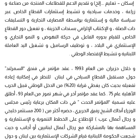
إسكان – تعليم ….إلخ)
و تقديم الدعم للقطاعات المنتجة من صناعة و
زراعة ، وخدمات سياحية و تنشيط إستثمارات القطاع الخاص عبر
سياسة مالية و إستثمارية بواسطة المصارف التجارية و التسليفات
ذات الصلة ، و الإكتتاب الإلزامي بسندات الخزينة ، و تفعيل دور القطاع
الخاص للقيام بدوره الفاعل في حركة النهوض و النمو التجاري و
الإستثماري في البلاد ، و توظيف الرساميل و تشغيل اليد العاملة
اللبنانية و تنشيط الإقتصاد الوطني .
و خلال حزيران من العام 1993 ، عقد مؤتمر في فندق “السمرلند”
حول مستقبل القطاع السياحي في لبنان للنظر في إمكانية إعادة
تفعيله بحيث كان يغطي قرابة (20%) من الدخل الوطني قبيل الحرب
الأهلية عام 75 . كما عقد مؤتمر آخر في شهر تموز من العام 93 ، أطلق
عليه تسمية “المؤتمر الحدث ” في ذات المكان برعاية رئيس مجلس
الوزراء آنذاك الشيخ رفيق الحريري ، حضره أكثر من ( 200 مستثمر خليجي
و رجال أعمال عرب ) للإطلاع على الخطط التنموية و الإستثمارية و
المساهمة بها بالمشاركة مع رجال أعمال لبنانيين أو أجانب و حيث
شجعت الحكومة اللبنانية قيام الشركات الإستثمارية بين لبنان و دول