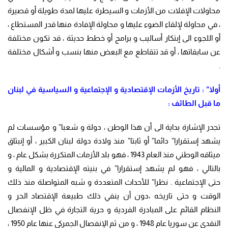
محاولات الإفلات من الأزمات و السيطرة عليها لمدة طويلة أو قصيرة
، في محاولة لإلقاء الضوء عليها و محاولة الإفادة منها قدر المستطاع ،
أو اللجوء الى إبتكار أساليب و برامج أو خطط حديثة ، قد تكون مختلفة
عن سابقاتها ، أو قد تتقاطع مع البعض منها بنسب و أشكال مختلفة
.
أولا” : تاريخ الأزمات الإقتصادية و الإجتماعية و السياسية في لبنان
ما قبل الطائف :
تجدر الإشارة بداية الى أن هذا الوطن ، دولة و شعبا” و مؤسسات لم
يشهد إستقرارا” دائما” أو ثابتا” منذ ولادة دولة لبنان الكبير ، أو إنبثاق
ميثاقه الوطني منذ العام 1943 ، فهو بلد الأزمات المتكررة بشكل عام ، و
بالتالي ، فهو لم يشهد إستقرارا” في بنيته الإقتصادية و المالية و
حتى الإجتماعية . نظرا” للأحداث المتعددة و شبه المتواصلة منذ ذلك
الوقت و حتى تاريخه ،دون أن ينفي ذلك طبيعة الإقتصاد الحر و
النظام القائم على المبادرة الفردية و حرية التجارة في ظل الإنفصال
النقدي عن سوريا عام 1948 ، و من ثم الإنفصال الجمركي عنها عام 1950 ،