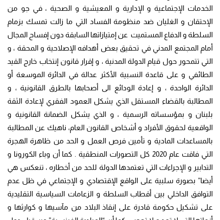
الخدمات الإجتماعية و الإدارية و المعيشية و الصحية ، في جو من
الإحتقان و الغليان ضد منظومة الفساد التي ما زالت تمسك بزمام
السلطة و الدفاع المستميت عن إمتيازاتها السابقة دون إفساح المجال
أمام المجتمع المدني في تحقيق بعض أهدافه الإصلاحية و المحقة ، و
التي تتمحور حول قيام الدولة المدنية ، و إقرار قانون إنتخاب خارج القيد
الطائفي و على قاعدة النسبية الأكثر عدالة في الدائرة الموسعة أو
الدائرة الواحدة ، و إعادة الودائع الى أصحابها بالطرق القانونية ، و
المطالبة بالقضاء المستقل الذي يشكل العمود الفقري لإعادة الثقة
بلبنان و بمؤسساته الرسمية ، و الذي يشكل الضمانة القانونية و
الواقعية لحقوق الأفراد و أشخاص القانون العام، ناهيك عن المطالبة
بالمساعدات المادية و تأمين فرص العمل و الحد من ظاهرة الهجرة
التي فاقت عام 2020 كل التصورات المنطقية . كما أن وباء الكورونا و
التدابير و الإجراءات التي تعتمدها الدولة للحد من أخطاره ، تنعكس هي
أيضا” بصورة سلبية على الواقع الإقتصادي و الإجتماعي في ظل عدم
التوافق الداخلي بين أقطاب السلطة و الزعامات السياسية التقليدية
على تشكيل حكومة قادرة على إنقاذ البلاد من مآسيها و كوارثها و