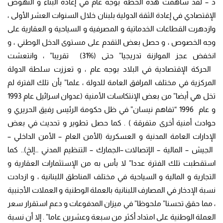
د – لقد ساهمت هذه الخطة بوجه عام في إعادة البناء و النهوض
الإقتصادي في إعادة الثقة الدولية بلبنان خلال السنوات العشر الأولى ،
وازدهرت القطاعات الخدماتية و المصرفية و السياحية و العقارية على
وجه الخصوص ، و حصل بعض التقدم على مستوى الدخل الوطني ، و
انخفض عجز الموازنة تدريجيا” حتى (%31) تقريبا” ، وانتعشت
الحركة الإقتصادية في البلاد بوجه عام ، و تعززت سلطة الدولة
المركزية في مختلف المرافق العامة للدولة ، علما” بأن تلك الفترة لم
تخل هي أيضا” من بعض الإنتكاسات الأمنية (عدوان اسرائيل عام 1993
و عام 1996 “تفاهم نيسان” في ظل حكومة الرئيس رفيق الحريري و
حوادث أمنية أخرى متفرقة ) . كما حصل تطوير و تحديث في بعض
الإدارات العامة المدنية و العسكرية (الأمن العام – الأمن الداخلي –
الجيش – المالية – ال
إتصالات –الجمارك – التنظيم المدني …إلخ).. كما
استقطبت تلك الفترة عددا” لا بأس به من الإستثمارات العقارية و
التجارية و المالية و السياحية في مختلف المناطق اللبنانية ، و ازدادت
نسبة الإدخار في المصارف اللبنانية بالعملة الوطنية و العملات الأجنبية
، مما حقق تحسنا” ملحوظا” في ميزان المدفوعات و دعم استقرار سعر
العملة الوطنية على امتداد أكثر من سبعة وعشرين عاما” . إلا أن نسبة