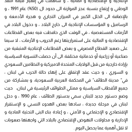
الإنتاجية و الإقتصادية و المالية ، و ساهمت في إنهيار قيمة النقد
الوطني و إرتفاع بنسبة عجز الموازنة الى حدود ال (50%) عام 1991 ، و
بالإضافة الى الخلل الكبير في الميزان التجاري و هجرة الأدمغة و
الرساميل و المؤسسات الإنتاجية الى خارج البلاد ، و دخول البلاد في
الأزمات المستعصية ، في الوقت الذي حافظت فيه بعض القطاعات
الإقتصادية و المالية على استمراريتها رغم الحروب و الأزمات ، لا سيما
على صعيد القطاع المصرفي و بعض القطاعات الإنتاجية المتبقية من
صناعية أو زراعية أو خدماتية مختلفة. الى أن حصلت التسوية السياسية
بإرادة خارجية من قبل الولايات المتحدة الاميركية و النظامين السعودي
و السوري ، و حيث عقد الإتفاق على إنهاء حالة الحرب في لبنان ،
في” مدينة الطائف” في المحكمة العربية السعودية، و بمشاركة من
جميع الأقطاب السياسية و ممثلي الطوائف الرئيسية في لبنان، حيث
وضع دستور جديد للبنان سمي بدستور الطائف ، عام 1990 ، و دخل
لبنان في مرحلة جديدة ، سادها بعض الهدوء النسبي و الإستقرار
الإقتصادي و الإجتماعي و الأمني ، و إعادة بناء البنى التحتية المادية و
الإدارية و محاولات النهوض الإقتصادي بالبلاد التي واجهتها صعوبات
لا تقل أهمية عما يحصل اليوم .