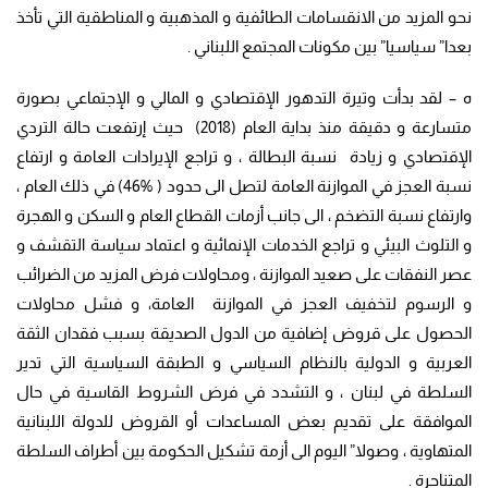
نحو المزيد من الانقسامات الطائفية و المذهبية و المناطقية التي تأخذ
بعدا” سياسيا” بين مكونات المجتمع اللبناني .
ه – لقد بدأت وتيرة التدهور الإقتصادي و المالي و الإجتماعي بصورة
متسارعة و دقيقة منذ بداية العام (2018) حيث إرتفعت حالة التردي
الإقتصادي و زيادة نسبة البطالة ، و تراجع الإيرادات العامة و ارتفاع
نسبة العجز في الموازنة العامة لتصل الى حدود ( %46) في ذلك العام ،
وارتفاع نسبة التضخم ، الى جانب أزمات القطاع العام و السكن و الهجرة
و التلوث البيئي و تراجع الخدمات الإنمائية و اعتماد سياسة التقشف و
عصر النفقات على صعيد الموازنة ، ومحاولات فرض المزيد من الضرائب
و الرسوم لتخفيف العجز في الموازنة العامة، و فشل محاولات
الحصول على قروض إضافية من الدول الصديقة بسبب فقدان الثقة
العربية و الدولية بالنظام السياسي و الطبقة السياسية التي تدير
السلطة في لبنان ، و التشدد في فرض الشروط القاسية في حال
الموافقة على تقديم بعض المساعدات أو القروض للدولة اللبنانية
المتهاوية ، وصولا” اليوم الى أزمة تشكيل الحكومة بين أطراف السلطة
المتناحرة .