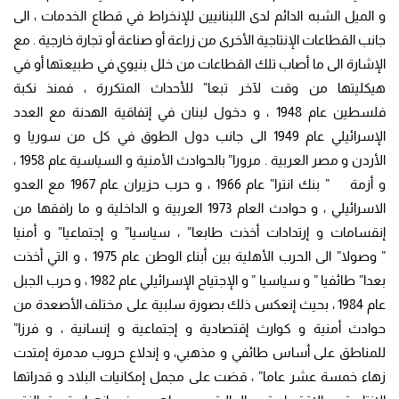
و الميل الشبه الدائم لدى اللبنانيين للإنخراط في قطاع الخدمات ، الى
جانب القطاعات الإنتاجية الأخرى من زراعة أو صناعة أو تجارة خارجية . مع
الإشارة الى ما أصاب تلك القطاعات من خلل بنيوي في طبيعتها أو في
هيكليتها من وقت لآخر تبعا” للأحداث المتكررة ، فمنذ نكبة
فلسطين عام 1948 ، و دخول لبنان في إتفاقية الهدنة مع العدد
الإسرائيلي عام 1949 الى جانب دول الطوق في كل من سوريا و
الأردن و مصر العربية . مرورا” بالحوادث الأمنية و السياسية عام 1958 ،
و أزمة ” بنك انترا” عام 1966 ، و حرب حزيران عام 1967 مع العدو
الاسرائيلي ، و حوادث العام 1973 العربية و الداخلية و ما رافقها من
إنقسامات و إرتدادات أخذت طابعا” ، سياسيا” و إجتماعيا” و أمنيا
” وصولا” الى الحرب الأهلية بين أبناء الوطن عام 1975 ، و التي أخذت
بعدا” طائفيا ” و سياسيا ” و الإجتياح الإسرائيلي عام 1982 ، و حرب الجبل
عام 1984 ، بحيث إنعكس ذلك بصورة سلبية على مختلف الأصعدة من
حوادث أمنية و كوارث إقتصادية و إجتماعية و إنسانية ، و فرزا”
للمناطق على أساس طائفي و مذهبي، و إندلاع حروب مدمرة إمتدت
زهاء خمسة عشر عاما” ، قضت على مجمل إمكانيات البلاد و قدراتها