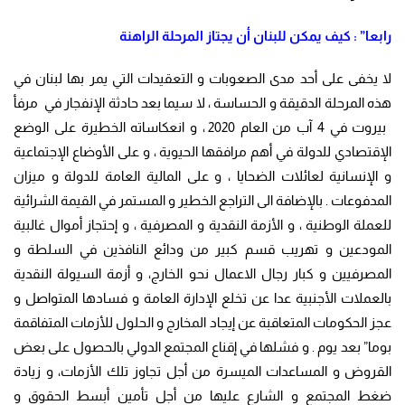
رابعا” : كيف يمكن للبنان أن يجتاز المرحلة الراهنة
لا يخفى على أحد مدى الصعوبات و التعقيدات التي يمر بها لبنان في
هذه المرحلة الدقيقة و الحساسة ، لا سيما بعد حادثة الإنفجار في مرفأ
بيروت في 4 آب من العام 2020 ، و انعكاساته الخطيرة على الوضع
الإقتصادي للدولة في أهم مرافقها الحيوية ، و على الأوضاع الإجتماعية
و الإنسانية لعائلات الضحايا ، و على المالية العامة للدولة و ميزان
المدفوعات . بالإضافة الى التراجع الخطير و المستمر في القيمة الشرائية
للعملة الوطنية ، و الأزمة النقدية و المصرفية ، و إحتجاز أموال غالبية
المودعين و تهريب قسم كبير من ودائع النافذين في السلطة و
المصرفيين و كبار رجال الاعمال نحو الخارج، و أزمة السيولة النقدية
بالعملات الأجنبية عدا عن تخلع الإدارة العامة و فسادها المتواصل و
عجز الحكومات المتعاقبة عن إيجاد المخارج و الحلول للأزمات المتفاقمة
بوما” بعد يوم . و فشلها في إقناع المجتمع الدولي بالحصول على بعض
القروض و المساعدات الميسرة من أجل تجاوز تلك الأزمات، و زيادة
ضغط المجتمع و الشارع عليها من أجل تأمين أبسط الحقوق و