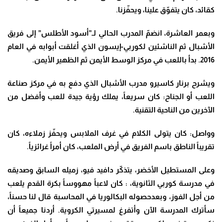
كقائد، كان يتفوّق علينا، ويحفّزنا
.
وبعمر العاشرة، انضمّ المدرب الحالي لـ”أسود الأطلس” إلى فريق
الأشبال ثم الناشئين لكوربي-إيسون الذي أغلقت أبوابه في العام
2016. بدأ باللعب في مركز الوسط الأيمن ثم الظهير الأيمن
.
ويشرح برنار كاسيرو مدرب الأشبال الذي دفع به في مركز صناعة
اللعب أو الجناح: كان سريعاً، يملك رؤية جيدة للعب وأفضل من
الآخرين من الناحية التقنية
.
وواصل: كان يتولى الكلام في غرف الملابس ويحفّز زملاءه، كان
تقريباً الناطق باسم الفريق في أرض الملعب، كان أمراً غرائزياً
.
وعلى المستطيل الأخضر، يتذكّر دافيد فيو، زميله السابق وصديقه
في مدرسة كوربي الثانوية، : كان لاعباً مهووساً بكرة القدم يلعب
من أجل الفوز، وبعدحصوله البكالوريا في المحاسبة قال لنا حسناً،
سأترك المدرسة الآن وأتفرغ لمسيرتي الكروية. أردنا جميعاً أن