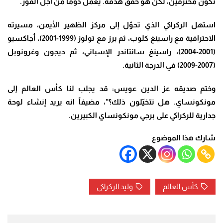
نكون محترفين، لكن هو حقق هدفه. يعمل دوماً من أجل الفوز
.
استهل الركراكي الذي تحوّل إلى مركز الظهير الأيمن، مسيرته
الاحترافية مع راسينغ كلوب، ثم برز مع تولوز (1999-2001)، أجاكسيو
(2001-2004)، راسينغ سانتاندر الإسباني، ثم ديجون وغرونوبل
(2007-2009) في الدرجة الثانية
.
وختم صديقه عز الدين عويس: قد يجلب لنا كأس العالم إلى
مونكونساي. هل تتخيّلون ذلك؟”، مضيفاً انه يريد إنشاء لوحة
جدارية للركراكي على برجي مونكونساي الكبيرين.
شارك هذا الموضوع
كأس العالم
وليد الركراكي