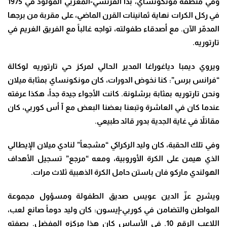
وفي منطقة مونكونساي، بدأ الفرنسي-المغربي المولود في 1975
في ركل الكرات نهاية ثمانينات القرن الماضي، على مقربة من برجها
المدمّر الآن. مع أصدقاء طفولته، تواجه غالباً مع الفريق الغريم في
تارتوريه
.
ويروي ديمبا دياغوراغا المدير الحالي لمركز حي تارتوريه لوكالة
“فرانس برس”: كنا نخوض الدورات، كان مونكونساي بمثابة ميلان
ونحن تارتوريه بمثابة برشلونة. كانت الأجواء جيدة جداً، هكذا عرفته
عندما كان في العاشرة وتبعنا بعضنا البعض مع آ أس كوربي، كان
مقاتلاً في غاية الجدية بدور قائد طبيعي
.
وفي تلك الحقبة، كان وليد الركراكي “مشجعاً” لنادي ميلان الإيطالي
الذي هيمن على الكرة الأوروبية، ومعه “مرجع” تسجيل الأهداف
الهولندي ماركو فان باستن حامل الكرة الذهبية ثلاث مرات
.
ويشرح عزّ الدين عويس صديق الطفولة ومسؤول مجموعة
المواطن والتضامن في كوربي-إيسون: كان وليد دوماً صانع لعب،
اللاعب الرقم 10. في الأساس كان هذا مركزه المفضل. بصفته