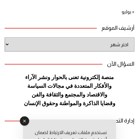
« يوليو
أرشيف الموقع
أرشيف
الموقع
السؤال الآن
منصة إلكترونية تعنى بالحوار ونشر
الآراء
والأفكار المتعددة في مجالات
السياسة
والاقتصاد والمجتمع والثقافة
والفن
وقضايا الذاكرة والمواطنة
وحقوق الإنسان
إدارة التحرير
نستخدم ملفات تعريف الارتباط لضمان
رئيس التحرير: عبد الرحيم التوراني