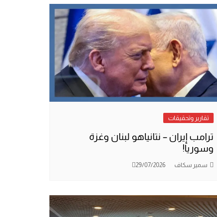
تقارير وتحقيقات
ترامب إيران – نتانياهو لبنان وغزة
وسوريا!
سمير سكاف
29/07/2026