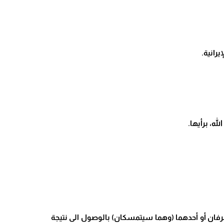
الطرفان أو أحدهما (وهما سيتمسكان) بالوصول الى نتيجة