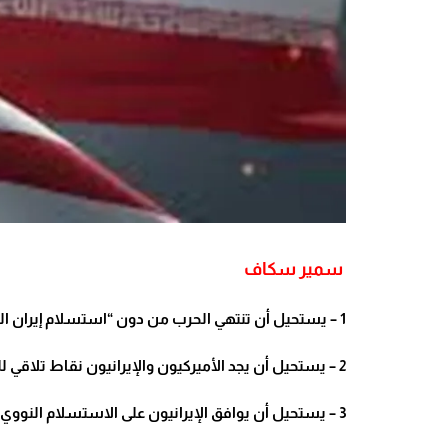
سمير سكاف
1 – يستحيل أن تنتهي الحرب من دون “استسلام إيران النووي”! على الأقل، بحسب الرئيس الأميركي دونالد ترامب!
2 – يستحيل أن يجد الأميركيون والإيرانيون نقاط تلاقي للتفاوض، أو بعدها في التفاوض!
3 – يستحيل أن يوافق الإيرانيون على الاستسلام النووي وتسليم ال 440 كغ من اليورانيوم المخصب بنسبة 60%… إلا “بالقوة” والإخضاع!