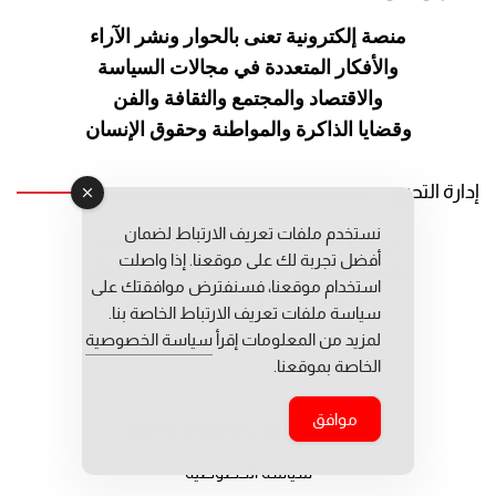
منصة إلكترونية تعنى بالحوار ونشر
الآراء
والأفكار المتعددة في مجالات
السياسة
والاقتصاد والمجتمع والثقافة
والفن
وقضايا الذاكرة والمواطنة
وحقوق الإنسان
إدارة التحرير
نستخدم ملفات تعريف الارتباط لضمان
رئيس التحرير: عبد الرحيم التوراني
أفضل تجربة لك على موقعنا. إذا واصلت
رئيس التحرير المساعد: المعطي قبال
استخدام موقعنا، فسنفترض موافقتك على
مديرة التحرير: فاطمة حوحو
سياسة ملفات تعريف الارتباط الخاصة بنا.
لمزيد من المعلومات إقرأ
سياسة الخصوصية
الخاصة بموقعنا.
موافق
جميع حقوق النشر محفوظة © 2026
سياسة الخصوصية