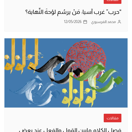
“حرب” غرب آسيا: مَنْ يرسُم لوْحةَ النِّهاية؟
محمد الفرسيوي
12/05/2026
مقالات
فصل الكلام مابين القول والفعل عند بعض