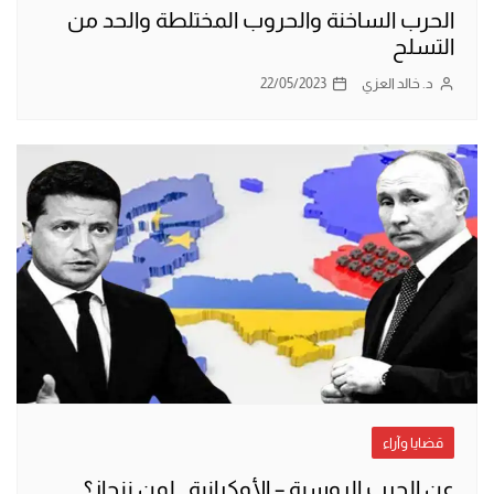
الحرب الساخنة والحروب المختلطة والحد من
التسلح
د. خالد العزي
22/05/2023
قضايا وآراء
عن الحرب الروسية – الأوكرانية.. لمن ننحاز؟