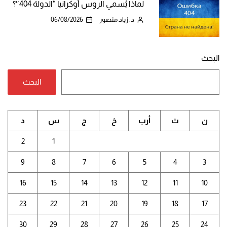
لماذا يُسمي الروس أوكرانيا “الدولة 404″؟
د. زياد منصور
06/08/2026
البحث
البحث
ن
ث
أرب
خ
ج
س
د
2
1
9
8
7
6
5
4
3
16
15
14
13
12
11
10
23
22
21
20
19
18
17
30
29
28
27
26
25
24