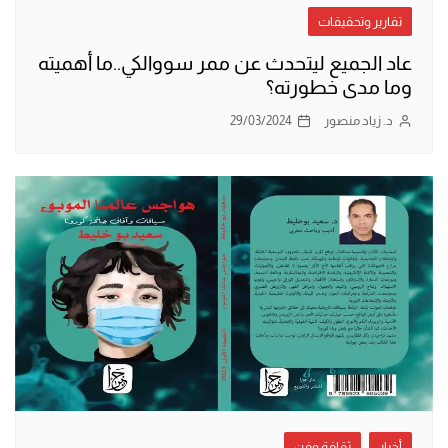
تقارير وتحقيقات
عاد الجميع ليتحدث عن ممر سووالكي..ما أهميته
وما مدى خطورته؟
د. زياد منصور
29/03/2024
أخبار
ثقافة وفن