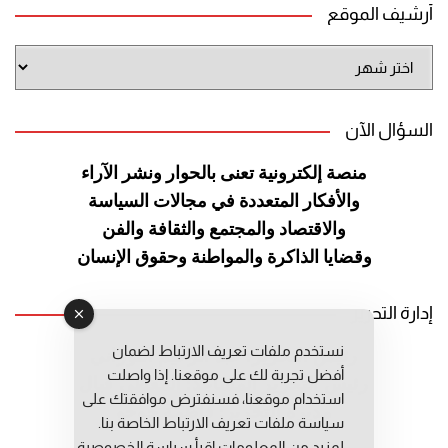
أرشيف الموقع
أرشيف
الموقع
السؤال الآن
منصة إلكترونية تعنى بالحوار ونشر
الآراء
والأفكار المتعددة في مجالات
السياسة
والاقتصاد والمجتمع والثقافة
والفن
وقضايا الذاكرة والمواطنة
وحقوق الإنسان
إدارة التحرير
نستخدم ملفات تعريف الارتباط لضمان
رئيس التحرير: عبد الرحيم التوراني
أفضل تجربة لك على موقعنا. إذا واصلت
رئيس التحرير المساعد: المعطي قبال
استخدام موقعنا، فسنفترض موافقتك على
مديرة التحرير: فاطمة حوحو
سياسة ملفات تعريف الارتباط الخاصة بنا.
لمزيد من المعلومات إقرأ
سياسة الخصوصية