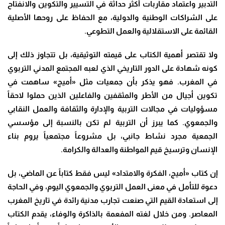
التدبير واعتماد مقاربات أكثر حداثة في التسيير والتكوين والانفتاح
على الشراكات الوطنية والدولية، مع الحفاظ على روحها الأصلية
القائمة على الاستقلالية والعمل التطوعي.
ولا تقتصر أهمية الكتاب على قيمته التوثيقية، بل تتجاوز ذلك إلى
كونه شهادة على الدور التاريخي الذي لعبه المجتمع المدني التربوي
في المغرب. فهو يذكر بأن جمعيات مثل «أميج» ساهمت في
تكوين أجيال من الأطر والمثقفين والفاعلين الذين حملوا لاحقاً
مسؤوليات في مجالات التربية والإدارة والثقافة والعمل النقابي
والجمعوي. كما يبرز أن التربية لم تكن بالنسبة إلى مؤسسي
الجمعية مجرد نشاط جانبي، بل مشروعاً مجتمعياً يروم بناء
الإنسان وترسيخ قيم المواطنة والعدالة والكرامة.
إن كتاب «أميج، الفكرة والامتداد» ليس فقط كتاباً عن الماضي، بل
دعوة للتأمل في معنى العمل التربوي والجمعوي اليوم، وفي الحاجة
إلى استعادة القيم التي صنعت تجارب مدنية رائدة في تاريخ المغرب
المعاصر. ومن خلال لغته المفعمة بالذاكرة والوفاء، يقدم الكتاب