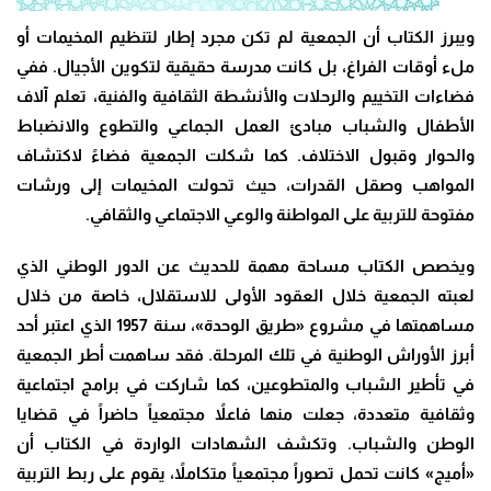
ويبرز الكتاب أن الجمعية لم تكن مجرد إطار لتنظيم المخيمات أو
ملء أوقات الفراغ، بل كانت مدرسة حقيقية لتكوين الأجيال. ففي
فضاءات التخييم والرحلات والأنشطة الثقافية والفنية، تعلم آلاف
الأطفال والشباب مبادئ العمل الجماعي والتطوع والانضباط
والحوار وقبول الاختلاف. كما شكلت الجمعية فضاءً لاكتشاف
المواهب وصقل القدرات، حيث تحولت المخيمات إلى ورشات
مفتوحة للتربية على المواطنة والوعي الاجتماعي والثقافي.
ويخصص الكتاب مساحة مهمة للحديث عن الدور الوطني الذي
لعبته الجمعية خلال العقود الأولى للاستقلال، خاصة من خلال
مساهمتها في مشروع «طريق الوحدة»، سنة 1957 الذي اعتبر أحد
أبرز الأوراش الوطنية في تلك المرحلة. فقد ساهمت أطر الجمعية
في تأطير الشباب والمتطوعين، كما شاركت في برامج اجتماعية
وثقافية متعددة، جعلت منها فاعلاً مجتمعياً حاضراً في قضايا
الوطن والشباب. وتكشف الشهادات الواردة في الكتاب أن
«أميج» كانت تحمل تصوراً مجتمعياً متكاملاً، يقوم على ربط التربية