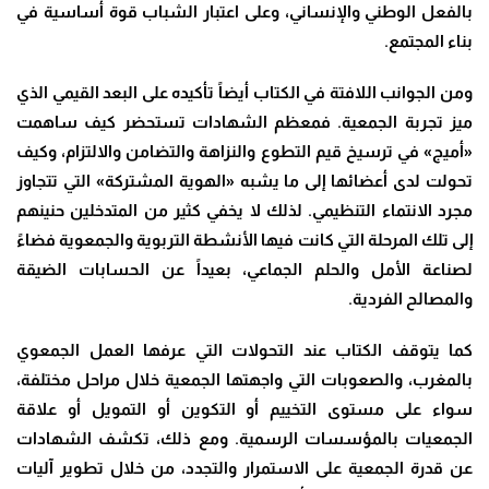
بالفعل الوطني والإنساني، وعلى اعتبار الشباب قوة أساسية في
بناء المجتمع.
ومن الجوانب اللافتة في الكتاب أيضاً تأكيده على البعد القيمي الذي
ميز تجربة الجمعية. فمعظم الشهادات تستحضر كيف ساهمت
«أميج» في ترسيخ قيم التطوع والنزاهة والتضامن والالتزام، وكيف
تحولت لدى أعضائها إلى ما يشبه «الهوية المشتركة» التي تتجاوز
مجرد الانتماء التنظيمي. لذلك لا يخفي كثير من المتدخلين حنينهم
إلى تلك المرحلة التي كانت فيها الأنشطة التربوية والجمعوية فضاءً
لصناعة الأمل والحلم الجماعي، بعيداً عن الحسابات الضيقة
والمصالح الفردية.
كما يتوقف الكتاب عند التحولات التي عرفها العمل الجمعوي
بالمغرب، والصعوبات التي واجهتها الجمعية خلال مراحل مختلفة،
سواء على مستوى التخييم أو التكوين أو التمويل أو علاقة
الجمعيات بالمؤسسات الرسمية. ومع ذلك، تكشف الشهادات
عن قدرة الجمعية على الاستمرار والتجدد، من خلال تطوير آليات