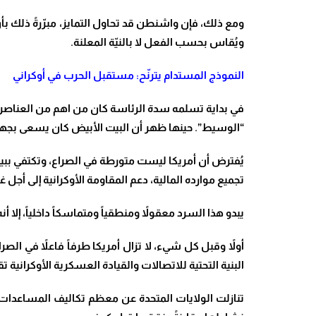
ومع ذلك، فإن واشنطن قد تحاول التمايز، مبرّرةً ذلك بأن
ويُقاس بحسب الفعل لا بالنيّة المعلنة.
النموذج المستدام يترنّح: مستقبل الحرب في أوكراني
في بداية تسلمه سدة الرئاسة كان من اهم من العناصر الأس
“الوسيط”. حينها ظهر أن البيت الأبيض كان يسعى بجه
يُفترض أن أمريكا ليست متورطة في الصراع، وتكتفي ببيع 
تجميع موارده المالية، دعم المقاومة الأوكرانية إلى أجل
يبدو هذا السرد معقولاً ومنطقياً ومتماسكاً داخلياً، إلا
أولاً وقبل كل شيء، لا تزال أمريكا طرفاً فاعلاً في ا
البنية التحتية للاتصالات والقيادة العسكرية الأوكرانية
تنازلت الولايات المتحدة عن معظم تكاليف المساعدات