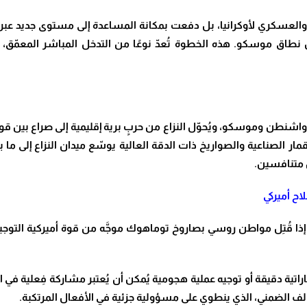
ي والعسكري لأوكرانيا، بل دفعت بمكانة المساعدة إلى مستوى جديد عبر م
ل نطاق موسكو. هذه الخطوة تُعدّ نوعًا من التدخل المباشر المعمّق، 
واشنطن وموسكو، ويُحوّل النزاع من حربٍ برية إقليمية إلى صراع بين 
مار الصناعية والصواريخ ذات الدقة العالية يوسّع ميدان النزاع إلى ما 
ن متنافسين
.
اح أميركي
ذا قُتِل مواطن روسي بصاروخ توماهوك موجَّه من قوة أميركية التوجيه، ه
تية دقيقة أو توجيه عملية هجومية يُمكن أن يُعتبر مشاركة فِعلية في ال
ف الضمني، الذي ينطوي على مسؤولية جزئية في الأفعال المرتكبة
.