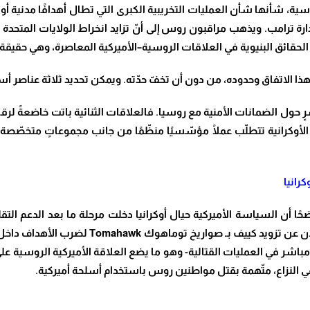
سية، شأنها شأن العمليات التخريبية الكبرى التي تطال أهدافًا مدنية أو 
إدارة ترامب. ويذهب مراقبون روس إلى أنّ تزايد انخراط الولايات المتحدة
أحد الحقائق البنيوية في العلاقات الروسية–الأميركية المعاصرة، وهي ح
ذا الاتفاق وحدوده، من دون أن تخفّ حدّته. ويمكن تحديد ثلاثة عناصر أ
باشرٍ حول الضمانات الأمنية مع روسيا. فالعلاقات الثنائية باتت خاضعةً ل
الأوكرانية تتطلّب عملًا مؤسّسيًا منظّمًا من جانب مجموعاتٍ متخصّصة 
كرانيا
ًا أن السياسة الأميركية حيال أوكرانيا دخلت مرحلة ما بعد الدعم التق
لان عن تزويد كييف بـ صواريخ توماهوك
Tomahawk
لضرب الأهداف داخل 
 مباشر في العمليات القتالية- وهو ما يضع العلاقة الأميركية الروسية ع
ي النزاع، متّهمة بقتل مواطنين روس باستخدام أسلحة أميركية
.