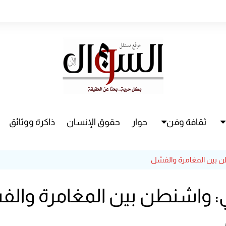
ثقافة وفن
حوار
حقوق الإنسان
ذاكرة ووثائق
راء
سينما
طن بين المغامرة والفشل
مسرح
ني: واشنطن بين المغامرة وال