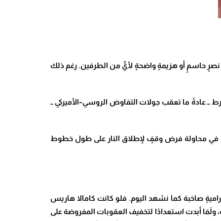
صرٍ حاسمٍ أو هزيمةٍ واضحةٍ لأيٍّ من الطرفين. رغم ذلك
 ــ عادةً ما تعقب جولات التفاوض الروسي–الأميركي ــ
 في أوكرانيا، مختلفةً جوهريًا عن الأهداف التي سعت إليها إدارة بايدن في عام 2024؛ إذ انحصرت في محاولة فرض وقفٍ لإطلاق النار على طول خطوط
دراميةٍ صاخبة كما نشهد اليوم. فلو كانت كامالا هاريس
ب، ولَمَا أبدت استعدادًا لتخفيف العقوبات المفروضة على