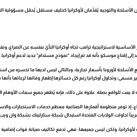
 الأسلحة والتوجيه يُقدَّمان لأوكرانيا كحليف مستقل يُحمّل مسؤولية الت
اسية لاستراتيجية ترامب تجاه أوكرانيا النأيَ بنفسِهِ عن الصراع، ونقل ت
د
إلى إقناع موسكو بأنه قد تم إيجاد “نموذج مستدام” جديد لدعم أوكرانيا
.
الأسلحة لأوروبا بأسعار تجارية، وبالتالي ليس لديها ما تخسره من استمرا
 غير مسمى؛ وتحاول أوكرانيا رغم كل خسائرها إظهار وفائها لرعاتها
بأنها 
 أنه لا يمت للواقع بصلة. علاوة على ذلك، فإنه يُظهر جميع سمات الأوهام ا
لصراع، إذ توفر منظومة أقمارها الصناعية معظم خدمات الاستخبارات والاس
 تقريباً (حاولت الولايات المتحدة استبدال شبكة ستارلينك بشبكة وان ويب
 لأوكرانيا، ولكن ليس جميعها: فهي تدفع تكاليف صيانة قوات إضافية 