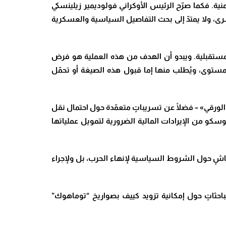
ية. فكما صرّح الرئيس الأوكراني فولوديمير زيلينسكي
رى، ولا يمتدّ إلى بحث التفاصيل السياسية والعسكرية
لمستقبلية. ويبدو أن الهدف من هذه العملية هو فرض
لمستوى، ويُطلب منها إما قبول هذه الصيغة أو تحمّل
ورقي» – فضلًا عن تسريباتٍ متعمّدة حول احتمال نقل
سكو من الإيرادات المالية الضرورية لتمويل عملياتها
نقاشٍ حول الشروط السياسية لإنهاء الحرب، بل ولإجراء
باحثاتٍ حول إمكانية تزويد كييف بصواريخ “توماهوك
”