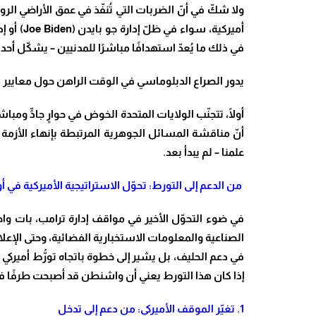
ولا شكّ في أنّ الضربات التي تُنفّذ في عمق الأراضي الرو
أميركية، سواء في ظلّ إدارة جو بايدن (
Joe Biden
) أو 
في ذلك ما يُعدّ استهدافًا مباشرًا للمدنيين – يشكّل 
يدور الصراع الدبلوماسي في الوقت الراهن حول معايير ه
أولًا، تتجنّب الولايات المتحدة الخوض في حوارٍ جادٍّ وم
أنّ مناقشة المسائل الجوهرية المرتبطة بإنهاء الأزمة 
علمنا – لم يبدأ بعد.
من الدعم إلى التورط: تحوّل الاستراتيجية الأميركية في أو
في ضوء التحوّل الأخير في مواقف إدارة ترامب، بات واضح
الصناعية والمعلومات الاستخبارية الفضائية، وحتى الإع
في دعم الحليف، بل يشير إلى خطوة باتجاه تورُّط أميركي
إذا كان هذا التورط يعني أن واشنطن قد أصبحت طرفًا ف
1
.
تغيّر الموقف الأميركي: من دعم إلى تدخل