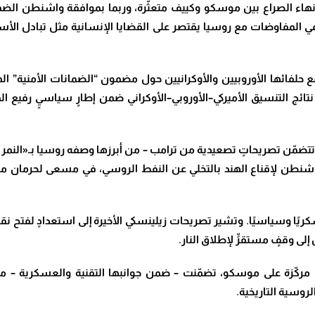
 إنهاء الصراع بين موسكو وكييف متعثّرة، وربما بموافقة واشنطن الضمن
 في المفاوضات مع روسيا يقتصر على القضايا الإنسانية مثل تبادل الأس
حلفائها الأوروبيين والأوكرانيين حول مضمون “الضمانات الأمنية” ا
ئج التنسيق الأميركي–الأوروبي–الأوكراني ضمن إطارٍ سياسيٍ رفيع ا
ن تصريحاتٍ تصعيدية من ترامب – من أبرزها وصفه روسيا بـ«النمر ال
ات واشنطن لإقناع الهند بالتخلي عن النفط الروسي، في مسعى لحرمان مو
ريًا وسياسيًا. وتشير تصريحات زيلينسكي الأخيرة إلى استعدادٍ لفتح 
 إلى وقفٍ مستقرٍّ لإطلاق النار
.
ٍ مركّزة على موسكو، تضمّنت – ضمن جوانبها التقنية والعسكرية – م
روسية التاريخية
.