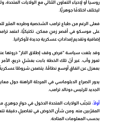
روسيا أو لإحياء التعاون الثنائي مع الولايات المتحدة، 
ليختلف اختلافًا جوهريًّا
.
فعلى الرغم من طباع ترامب الشخصية وطرحه المثير للجد
على موسكو في أقصر زمنٍ ممكن. تكتيكيًّا، اعتمد ترام
إضافية وتقديم إمداداتٍ عسكرية جديدة لأوكرانيا
.
وقد بلغت سياسة “فرض وقف إطلاق النار” ذروتها عند
تموز وآب. غير أنّ تلك الخطة باءت بفشلٍ ذريع، الأمر
بمعزل عن اتفاقٍ أوسع نطاقًا، يتضمن شروطًا عسكريةً و
يدور الصراع الدبلوماسي في المرحلة الراهنة حول معايير
الجديد للرئيس دونالد ترامب
.
أولًا:
تتجنّب الولايات المتحدة الدخول في حوارٍ جوهريٍ م
المقرّبين منه. ومن شأن الخوض في تفاصيلٍ دقيقة تتعلق 
بحسب المعلومات المتاحة
.