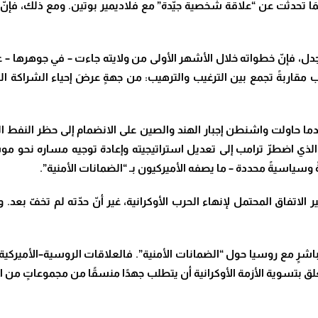
ولَمَا تحدثت عن “علاقة شخصية جيّدة” مع فلاديمير بوتين
.
ومع ذلك، فإنّ 
ل، فإنّ خطواته خلال الأشهر الأولى من ولايته جاءت – في جوهرها – 
ب مقاربةً تجمع بين الترغيب والترهيب: من جهةٍ عرضَ إحياء الشراكة ا
ما حاولت واشنطن إجبار الهند والصين على الانضمام إلى حظر النف
 الذي اضطرّ ترامب إلى تعديل استراتيجيته وإعادة توجيه مساره نحو مو
سياسيةً محددة – ما يصفه الأميركيون بـ “الضمانات الأمنية”
.
 الاتفاق المحتمل لإنهاء الحرب الأوكرانية، غير أنّ حدّته لم تخفّ بعد
باشرٍ مع روسيا حول “الضمانات الأمنية”. فالعلاقات الروسية–الأميركية
بتسوية الأزمة الأوكرانية أن يتطلب جهدًا منسقًا من مجموعاتٍ من الخب