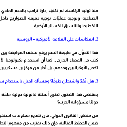
منذ توليه الرئاسة، لم تكتفِ إدارة ترامب بالدعم الماد
الصناعية، وتوجيه عمليّات توجيه دقيقة للصواريخ داخ
التخطيط والتنسيق للخسائر الأرضية
.
2
.
انعكاسات على العلاقة الأميركية – الروسية
هذا التحوُّل في طبيعة الدعم يرفع سقف المواجهة بين 
كثب في الفضاء الخارجي. كما أن استخدام تكنولوجيا الأق
تخص الأوكرانيين وحدهم، بل تُدار من مركزين عسكريي
3
.
هل تُعَدّ واشنطن طرفًا؟ ومسألة القتل باستخدام سل
بمقتضى هذا التطور، تطرح أسئلة قانونية دولية ملحّة: إ
دوليًا مسؤولية الحرب؟
من منظور القانون الدولي، فإن تقديم معلومات استخبارا
ضمن الخطط القتالية، فإن ذلك يقترب من مفهوم التحال