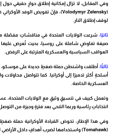
وفي المقابل، لا تزال إمكانية إطلاق حوارٍ حقيقي حول
(Volodymyr Zelensky)
، فإنّ تفويض الوفد الأوكراني
لوقف إطلاق النار
.
ثانيًا:
شرعت الولايات المتحدة في مناقشاتٍ مفصّلة مع 
صيغة تفاوضٍ شاملة على روسيا، بحيث تُعرض عليها نتا
العواقب السياسية والعسكرية المترتبة على الرفض
.
ثالثًا:
أطلقت واشنطن حملة ضغطٍ جديدة على موسكو، تتضمّ
أسلحةٍ أكثر تدميرًا إلى أوكرانيا. كما تتواصل محاول
العسكرية الخاصة
.
وتعمل كييف في تنسيقٍ وثيقٍ مع الولايات المتحدة، عسك
انتخاباتٍ رئاسية وربما التنحي بعد فترةٍ وجيزة من التوصل
وفي هذا الإطار، تخوض القيادة الأوكرانية حملة ضغط
(Tomahawk)
واستخدامها لضرب أهدافٍ داخل الأراضي ال