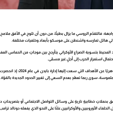
جهة: فالتقدّم الروسي ما يزال بطيئًا، من دون أن تلوح في الأفق ملامح ن
ي هائل تمارسه واشنطن على موسكو بأبعاد وخلفيات مختلفة.
 المحيط بتسوية الصراع الأوكراني يتأرجح بين موجاتٍ من الحماس المفرط
تمال استمرار الحرب إلى أجلٍ غير مسمّى
.
ولكن لا تبدو أهداف إدارة ترامب
لموسة، سوى ربما تعهّدٍ بعدم السعي إلى تغيير الحدود الجديدة بالقوّة.
فَق بحملاتٍ خطابيةٍ ناريةٍ على وسائل التواصل الاجتماعي أو بتصريحاتٍ 
الحلفاء الأوروبيين والأوكرانيين علنًا على النحو الذي يفعله دونالد ترام