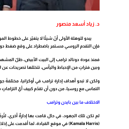
د. زياد أسعد منصور
يبدو للوهلة الأولى أنّ شيئًا لا يتغيّر على خطوط الموا
فإن التقدم الروسي مستمر باضطراد على وقع ضغط دول
فمنذ عودة دونالد ترامب
إلى البيت الأبيض، ظلّ المشهد
وبين فتراتٍ من الإحباط واليأس، تتخللها تصريحات عن اح
التماس مع روسيا، من دون أن تقدّم كييف أيّ التزاماتٍ م
الاختلاف ما بين بايدن وترامب
لم تكن تلك الجهود، في حال قامت بها إدارةٌ أخرى، لتُر
(Kamala Harris)
في موقع القيادة، لما أقدمت على إذلال 