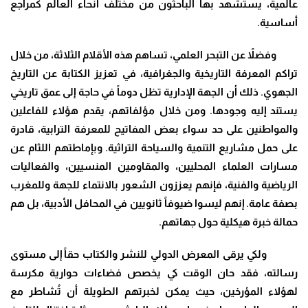
عالمية، يستشهد بها الباحثون من مختلف أنحاء العالم كمراجع
أساسية
.
وفضلاً عن التبحر العلمي، تساهم هذه الأقلام الثلاثة، من خلال
تراكم المعرفة التاريخية والجغرافية، في ت
عزيز الكتابة عن التاريخ
الجهوي
. ذلك أن الجهة الإدارية تظل دوماً في حاجة إلى عمق تاريخي
يستند إليه وجودها. ومن خلال مؤلفاتهم، يقدم هؤلاء للفاعلين
والمواطنين على حد سواء بعض المفاتيح للمعرفة الترابية، قادرة
على حمل مشاريع التنمية والسياحة التراثية. وبإماطتهم اللثام عن
مسارات العلماء المحليين، والمقاومين المنسيين، والفعاليات
الرياضية والفنية، فإنهم يعززون الشعور بالانتماء للجهة وللمغرب
بصفة عامة. إنهم ليسوا ضيوفاً ثانويين في المحافل الأدبية، بل هم
حمالة خبرة هيكلية حول جهاتهم
.
ولكي يرقى المعرض الدولي للنشر والكتاب
حقاً إلى مستوى
رسالته، فقد حان الوقت
كي ي
خصص فضاءات حوارية مكرسة
لهؤلاء المؤرخين، حيث يمكن لخبرتهم الطويلة أن تُشاطر مع