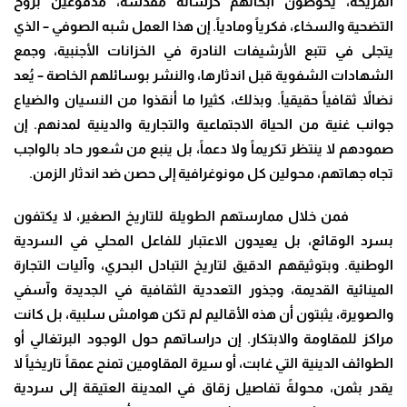
المريحة، يخوضون أبحاثهم كرسالة مقدسة، مدفوعين بروح
التضحية والسخاء، فكرياً ومادياً. إن هذا العمل شبه الصوفي – الذي
يتجلى في تتبع الأرشيفات النادرة في الخزانات الأجنبية، وجمع
الشهادات الشفوية قبل اندثارها، والنشر بوسائلهم الخاصة – يُعد
نضالاً ثقافياً حقيقياً. وبذلك، كثيرا ما أنقذوا من النسيان والضياع
جوانب غنية من الحياة الاجتماعية والتجارية والدينية لمدنهم. إن
صمودهم لا ينتظر تكريماً ولا دعماً، بل ينبع من شعور حاد بالواجب
تجاه جهاتهم، محولين كل مونوغرافية إلى حصن ضد اندثار الزمن
.
فمن خلال ممارستهم الطويلة للتاريخ الصغير، لا يكتفون
بسرد الوقائع، بل يعيدون الاعتبار للفاعل المحلي في السردية
الوطنية. وبتوثيقهم الدقيق لتاريخ التبادل البحري، وآليات التجارة
المينائية القديمة، وجذور التعددية الثقافية في الجديدة وآسفي
والصويرة، يثبتون أن هذه الأقاليم لم تكن هوامش سلبية، بل كانت
مراكز للمقاومة والابتكار. إن دراساتهم حول الوجود البرتغالي أو
الطوائف الدينية التي غابت، أو سيرة المقاومين تمنح عمقاً تاريخياً لا
يقدر بثمن، محولةً تفاصيل زقاق في المدينة العتيقة إلى سردية