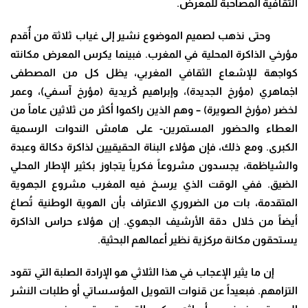
الثقافية المصاحبة للمعرض.
وحتى نذهب لصميم الموضوع نشير إلى غياب ثلاثة من أٌقدم
مؤرخي الذاكرة المحلية في المغرب. فبينما يكرس المعرض مكانته
كواجهة للإشعاع الثقافي المغربي، يظل كل من المصطفى
اجْماهري (مؤرخ الجديدة)، وإبراهيم كْريدية (مؤرخ آسفي)، وعمر
لخضر (مؤرخ الصويرة) – وهم الذين راكموا أكثر من ثلاثين عاماً من
العطاء والحضور المستمرين- على هامش الندوات الرسمية
الكبرى. ومع ذلك، فإن هؤلاء البناة الحقيقيين لذاكرة دكالة وعبدة
والشياظمة، يجسدون مشروعاً فكرياً يتجاوز بكثير الإطار المحلي
الضيق. ففي الوقت الذي يرسخ فيه المغرب مشروع الجهوية
المتقدمة، بات من الضروري الاعتراف بأن الهوية الوطنية تُصاغ
أيضاً من خلال دقة الأرشيف الجهوي. إن هؤلاء حراس الذاكرة
يستحقون مكانة مركزية نظير أعمالهم البحثية
.
إن ما يثير الإعجاب في هذا الثلاثي هو الإرادة الصلبة التي تقود
التزامهم. فبعيداً عن قنوات التمويل المؤسساتي أو طلبات النشر