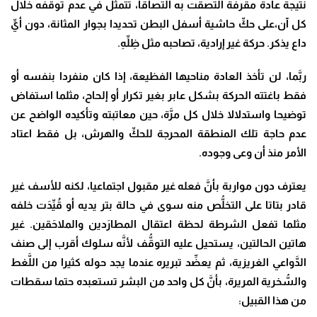
نتيجة عادة مقرفة التصقت به التصاقا، تتمثَّل في عدم توقُّفه خلال
كل آن،على حكِّ حاشية أسفل البطن تحديدا بجوار المثانة، دون أيِّ
داع يذكر. حركة غير إرادية، تصاحبه مثل ظِلِّهِ.
ربَّما، لن تأخذ العادة مناحيها الفظيعة، إذا كان منفردا بنفسه أو
فقط باغتته الحركة بشكل عابر بغير تكرار أو إلحاح، مثلما استفاض
توضيحا واستدلالا خلال كل مرَّة، حين معاتبته وتأكيده الواضح عن
عدم حاجة تلك المنطقة المحرجة للحكِّ والهرش، بل فقط اعتاد
الأمر منذ أن وعى وجوده.
يعترف دون مواربة بأنَّ فعله غير مقبول اجتماعيا، لكنه للأسف غير
قادر بتاتا على التخلُّص منه سوى في حالة بتر يديه أو قُيِّدَت خلفه
مثلما تفعل الشرطة لحظة اعتقال المطارَدين والملاحَقين. غير
هاتين الحالتين، يستحيل عليه التوقُّف لأنَّه سلوك أقرب إلى صنف
الدَّواعي الغريزية، ثم يعضِّد تبريره عندما يجد حوله كثيرا من اللَّغط
والسُّخرية المريرة، بأنَّ كل واحد من البشر تستعبده حتما سقطات
من هذا القبيل: