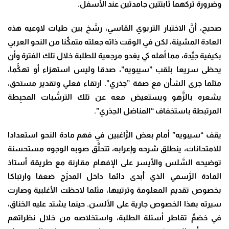
وضرورة تركهما ثابتتين جامدتين عند الأسفل.
صحيح، أنَّ الاختبار التربوي القاسي، رسَّخ بين طيات لاوعيه هذه
العادة المشينة، لكن في الوقت ذاته جعلته متمكِّنا من النحو العربي
بكيفية جيِّدة، مما أهله كي يغدو مرجعية للطلبة خلال تلك الفترة وأن
يحظى سريعا بلقب ”سيبويه”، صدقا وليس استهزاء أو تهكُّما،
مثلما جرى الشأن مع صفة ”جذري”. ارتقاء فعلي وتقدير مستحق،
يشعره بالزَّهو ويستعيض معه عن تلك الترسُّبات المحبِطة
المرتبطة باستخفاف “المناضل الجذري”.
يقف “سيبويه” أمام بعض الرَّاغبين في فهم مادة النحو استعدادا
للامتحانات، ينطلق شرحه وإعرابه، تتحلَّق صوبه الوجوه مستحسنة
توضيحه السَّلس والأيسر على الإفهام مقارنة مع طريقة أستاذ
المادة الرَّسمي الذي أبدى دائما داخل المدرَّج ضعفا وارتباكا
بخصوص تقديم المعلومة وترتيبها، مثلما لاحظت الأغلبية وصارت
سيرته بهذا الخصوص جارية على الألسن. حينما يشتد عليه الخناق،
في خضمِّ تقاطر أسئلة الطلبة، واستخلاصه من خلال نظراتهم