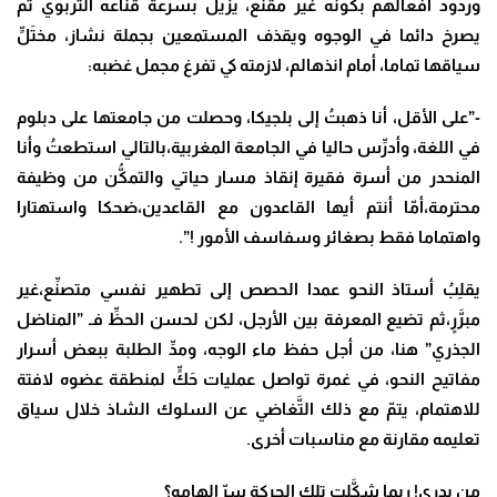
وردود أفعالهم بكونه غير مقنع، يزيل بسرعة قناعه التربوي ثم
يصرخ دائما في الوجوه ويقذف المستمعين بجملة نشاز، مختَلٍّ
سياقها تماما، أمام انذهالم، لازمته كي تفرغ مجمل غضبه:
-”على الأقل، أنا ذهبتُ إلى بلجيكا، وحصلت من جامعتها على دبلوم
في اللغة، وأدرِّس حاليا في الجامعة المغربية،بالتالي استطعتُ وأنا
المنحدر من أسرة فقيرة إنقاذ مسار حياتي والتمكُّن من وظيفة
محترمة،أمّا أنتم أيها القاعدون مع القاعدين،ضحكا واستهتارا
واهتماما فقط بصغائر وسفاسف الأمور !”.
يقلِبُ أستاذ النحو عمدا الحصص إلى تطهير نفسي متصنِّع،غير
مبرَّرٍ،ثم تضيع المعرفة بين الأرجل، لكن لحسن الحظِّ فـ ”المناضل
الجذري” هنا، من أجل حفظ ماء الوجه، ومدِّ الطلبة ببعض أسرار
مفاتيح النحو، في غمرة تواصل عمليات حَكٍّ لمنطقة عضوه لافتة
للاهتمام، يتمّ مع ذلك التَّغاضي عن السلوك الشاذ خلال سياق
تعليمه مقارنة مع مناسبات أخرى.
من يدري! ربما شكَّلت تلك الحركة سرّ إلهامه؟