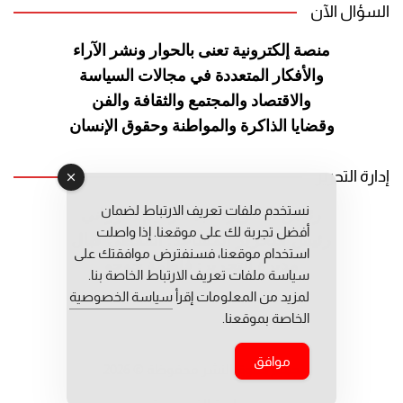
السؤال الآن
منصة إلكترونية تعنى بالحوار ونشر
الآراء
والأفكار المتعددة في مجالات
السياسة
والاقتصاد والمجتمع والثقافة
والفن
وقضايا الذاكرة والمواطنة
وحقوق الإنسان
إدارة التحرير
نستخدم ملفات تعريف الارتباط لضمان
رئيس التحرير: عبد الرحيم التوراني
أفضل تجربة لك على موقعنا. إذا واصلت
رئيس التحرير المساعد: المعطي قبال
استخدام موقعنا، فسنفترض موافقتك على
مديرة التحرير: فاطمة حوحو
سياسة ملفات تعريف الارتباط الخاصة بنا.
لمزيد من المعلومات إقرأ
سياسة الخصوصية
الخاصة بموقعنا.
موافق
جميع حقوق النشر محفوظة © 2026