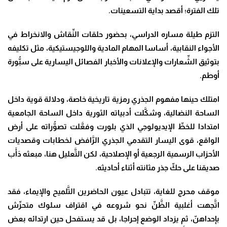
تلك الفترة؛ أقصد بداية التسعينات.
التزم طيلة مساره الدراسي، بحضور حلقات النِّقاش والانخراط في
الأجواء النقابية، أساسا المهام المادية واللوجيستيكية، مثل تكليفه
بتوثيق الشِّعارات والإعلانات والأخبار الفصائل اليسارية على سبُّورة
أوطم.
امتلك حينها مفهوم الجذري رمزية تاريخية خاصة، ودلالة قوية داخل
الساحة النضالية، وشكَّلت أدبياته الثورية داخل الساحة الجامعية
امتدادا للخطِّ الإيديولوجي الذي بلورت وفعَّلت تصوُّراته على أرض
الواقع، قوى اليسار التقدمي الجذري الرَّافض لخطابات وقصديات
الأحزاب الرسمية الرجعية أو الإصلاحية، لكن التَّعليل هنا، مبعثه دَأَب
صديقنا على حكِّ جذر مثانته أثناء أحاديثه.
موقف محرج للغاية، تتبادل عيون الحاضرين التَّلميح والإيماء، فقد
اتَّجهت أغلبية الظَّنِّ نحو شروعه في اقتراف سلوك متحرِّش
بإحداهنّ، ثم يزداد الوضع إحراجا، بل قد يستفحل حين ارتدائه بعض