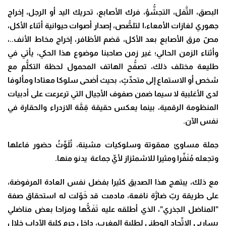
البصق، التَّفل، التجشُّؤ، فرك الأصابع، تحريك اليد أو الرجل، إخراج
جهوري لغازات الأمعاء،ا لتلصُّص، إصدار أصوات حيوانية أثناء الأكل،
مصّ مرق الأصابع بعد الأكل، قضم الأظافر، إخراج مخاط الأنف..،
وأثناء الزمن الحالي؛ غير زمن صاحبنا موضوع هذا الحكي، يأتي في
طليعة مختلف ذلك، تصفُّح الهاتف المحمول لحظة التكلُّم مع
شخص أو الاستماع إلى متحدِّثٍ، بحيث أضحى سلوكا معتادا ومألوفا
لدى الأغلبية لا سيما ضمن صفوف الأجيال التي ترعرعت على أدبيات
المنظومة الرقمية، بينما يعكس حقيقة قِمَّة الازدراء والحقارة في
نفس الآن.
جملة مساوئ ممقوتة وسلوكيات مشينة، تُلَوِّثُ حضور فاعلها
وتجعله مُنَفِّرا ومثيرا للاشمئزاز لأيِّ جماعة يدنو منها.
مع ذلك، يبتهج هذا الصديق كثيرا بفضل نفس العادة المرفوضة،
على طريقة ربّ ضارَّة نافعة، مادمت قد خَوّلت له استحقاق صفة
”المناضل الجذري”، الذي أطلقه عليه تَفَكُّها ومزاحا بعض مناضلي
يساريي الاتِّحاد الوطني لطلبة المغرب، داخل حرم كلية الآداب خلال