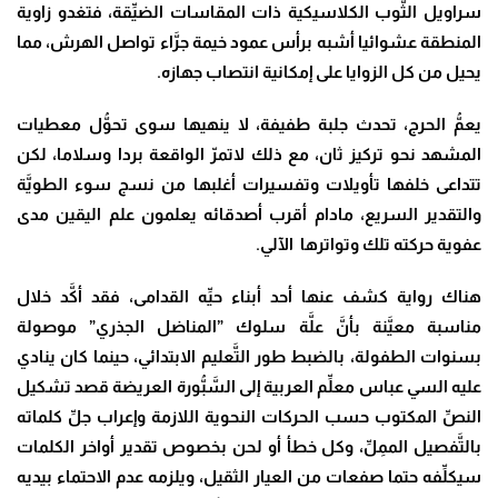
سراويل الثَّوب الكلاسيكية ذات المقاسات الضيِّقة، فتغدو زاوية
المنطقة عشوائيا أشبه برأس عمود خيمة جرَّاء تواصل الهرش، مما
يحيل من كل الزوايا على إمكانية انتصاب جهازه.
يعمُّ الحرج، تحدث جلبة طفيفة، لا ينهيها سوى تحوُّل معطيات
المشهد نحو تركيز ثان، مع ذلك لاتمرّ الواقعة بردا وسلاما، لكن
تتداعى خلفها تأويلات وتفسيرات أغلبها من نسج سوء الطويَّة
والتقدير السريع، مادام أقرب أصدقائه يعلمون علم اليقين مدى
عفوية حركته تلك وتواترها الآلي.
هناك رواية كشف عنها أحد أبناء حيِّه القدامى، فقد أكَّد خلال
مناسبة معيَّنة بأنَّ علَّة سلوك ”المناضل الجذري” موصولة
بسنوات الطفولة، بالضبط طور التَّعليم الابتدائي، حينما كان ينادي
عليه السي عباس معلِّم العربية إلى السَّبُّورة العريضة قصد تشكيل
النصِّ المكتوب حسب الحركات النحوية اللازمة وإعراب جلِّ كلماته
بالتَّفصيل الممِلِّ، وكل خطأ أو لحن بخصوص تقدير أواخر الكلمات
سيكلِّفه حتما صفعات من العيار الثقيل، ويلزمه عدم الاحتماء بيديه