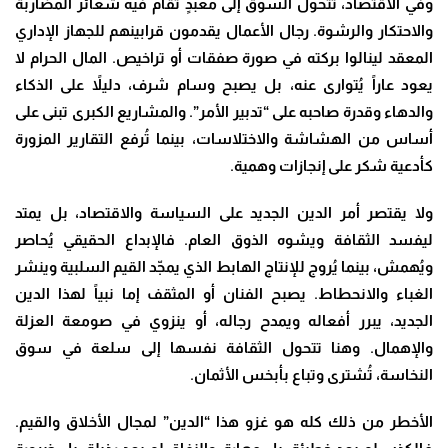
وفي الاقتصاد، تتحول السوق إلى معبدٍ تُقام فيه شعائر المضاربة
والاحتكار والرشوة. رجال الأعمال يقدمون قرابينهم للجهاز الإداري
المعقد لينالوا بركته في صورة صفقات أو تراخيص. المال الحرام لا
يعود عاراً يُتوارى عنه، بل يصبح وسام شرف، دليلاً على الذكاء
والدهاء وقدرة صاحبه على “تدبير الأمر”. والمشاريع الكبرى تبنى على
أساس من الهشاشة والاختلاسات، بينما تُرفع التقارير المزورة
كأدعية شكر على إنجازات وهمية
.
ولا يقتصر أمر الدين الجديد على السياسة والاقتصاد، بل يمتد
ليفسد الثقافة ويشوه الذوق العام. فالإبداع الحقيقي يُحاصر
ويُهمش، بينما يُروج للإنتاج الهابط الذي يمجّد القيم السلبية وينشر
الغباء والانحطاط. يصبح الفنان أو المثقف إما نبياً لهذا الدين
الجديد، يبرر أفعاله ويمدح رجاله، أو ينزوي في صومعة العزلة
والإهمال. وهنا تتحول الثقافة نفسها إلى سلعة في سوق
النخاسة، تُشترى وتباع بأبخس الأثمان
.
الأخطر من ذلك كله هو غزو هذا “الدين” لمجال الأخلاق والقيم.