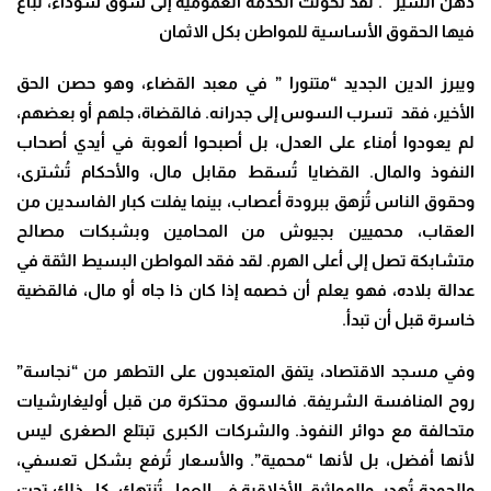
دهن السير “. لقد تحولت الخدمة العمومية إلى سوق سوداء، تُباع
فيها الحقوق الأساسية للمواطن بكل الاثمان
ويبرز الدين الجديد “متنورا ” في معبد القضاء، وهو حصن الحق
الأخير، فقد تسرب السوس إلى جدرانه. فالقضاة، جلهم أو بعضهم،
لم يعودوا أمناء على العدل، بل أصبحوا ألعوبة في أيدي أصحاب
النفوذ والمال. القضايا تُسقط مقابل مال، والأحكام تُشترى،
وحقوق الناس تُزهق ببرودة أعصاب، بينما يفلت كبار الفاسدين من
العقاب، محميين بجيوش من المحامين وبشبكات مصالح
متشابكة تصل إلى أعلى الهرم. لقد فقد المواطن البسيط الثقة في
عدالة بلاده، فهو يعلم أن خصمه إذا كان ذا جاه أو مال، فالقضية
خاسرة قبل أن تبدأ
.
وفي مسجد الاقتصاد، يتفق المتعبدون على التطهر من “نجاسة”
روح المنافسة الشريفة. فالسوق محتكرة من قبل أوليغارشيات
متحالفة مع دوائر النفوذ. والشركات الكبرى تبتلع الصغرى ليس
لأنها أفضل، بل لأنها “محمية”. والأسعار تُرفع بشكل تعسفي،
والجودة تُهدر، والمواثيق الأخلاقية في العمل تُنتهك، كل ذلك تحت