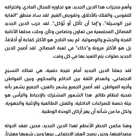
وأهم منجزات هذا الدين الجديد، هو تجاوزه للمجال المادي، واختراقه
للنفوس، والفتك بالأخلاق، وتقويض القيم. لقد ساد منطق “الغاية
تبرر الوسيلة”، و”إما أن تأكل أو تُؤكل”. لقد خرب الدين الجديد
الفضائل المجتمعية من تعاون وتضامن وتآزر، وحلت محلها الأنانية
الفجة والجشع والوصولية. لم يعد الناجح هو الأكثر كفاءة أو أخلاقاً،
بل هو الأكثر مرونة و”ذكاء” في لعبة المصالح. لقد أصبح للدين
الجديد صلوات يتم التعبد بها في كل وقت
.
لقد جعلنا الدين الجديد أمام نتيجة حتمية، هي تفكك النسيج
الاجتماعي، وانعدام الثقة بين الحاكم والمحكوم، وبين المواطن
وأخيه المواطن. لقد أصبح الجميع يشعر بالغبن، الجميع يشعر بأنه
ضحية لنظام ظالم. هذا الشعور المشترك بالإحباط واليأس هو
بيئة خصبة للصراعات الداخلية، وللفتن الطائفية والإثنية والجهوية،
ولكل ما من شأنه أن يهز أركان الوحدة الوطنية
.
وهنا مكمن الخطر الأعظم لهذا الدين الجديد، فحين تفقد الدولة
مصداقيتها، وحين يصبح العقد الاجتماعي بينها وبين شعبها مهترئاً،