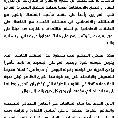
فالكذب لم يعد خطيئة، بل مهارة. والنفاق لم يعد رذيلة، بل ضرورة
للبقاء. والصدق والاستقامة أصبحا سذاجة تستحق السخرية. لقد تم
قلب الموازين رأساً على عقب، فأصبح التمسك بالقيم هو
الاستثناء، والانغماس في مستنقع الفساد هو القاعدة. حتى
العلاقات الاجتماعية لم تسلم، فالتعارف والتقارب صار مبنيّاً على
“من يعرف من” و”من يقدر على ماذا”، متجاوزاً كل معاني الإنسانية
والنبل
.
هكذا يعيش المجتمع تحت سطوة هذا المعتقد الفاسد، الذي
يفرض هيمنته بقوة. ويصبح المواطن البسيط إما تابعاً مأموراً
يؤدّي الجزية من كرامته وقوته اليومي، أو خارجاً عن “الملة” معرّضاً
للتهميش والإقصاء. لكن رغم قوة هذا الكيان الظاهر، تبقى جذوة
المقاومة متقدة في القلوب النظيفة التي ترفض أن تتحول أوطانها
إلى معابد للظلام، مؤمنة بأن زمن كل دين زائف إلى زوال
.
الدين الجديد يبدأ ببناء التحالفات على أساس المصالح الشخصية
والمنافع الفئوية الضيقة، لا على أساس الكفاءة والنزاهة وحب
الوطن. لقد أصبحت المناصب العليا وجوائز الاستثمار المربحة