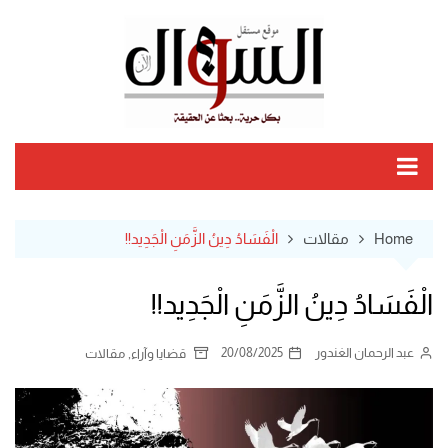
Ski
t
conten
Home
مقالات
الْفَسَادُ دِينُ الزَّمَنِ الْجَدِيد!!
الْفَسَادُ دِينُ الزَّمَنِ الْجَدِيد!!
عبد الرحمان الغندور
20/08/2025
,
قضايا وآراء
مقالات