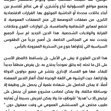
وجميع مواقع المسؤولية تُباع وتُشترى، أو هي غنائم تُقتسم بين
أبناء عائلات محددة أو الحاشية الموثوق بها. القرارات الاقتصادية
الكبرى، من صفقات الخوصصة إلى منح الصفقات العمومية، لا
تخضع لمعايير الشفافية والمنافسة، بل لتوازنات القوى وعلاقات
القرابة والولاءات الشخصية. هذا الدين الجديد لم سراً، الجميع
يتحدث عنه في المجالس الخاصة، بل أصبح جزءاً من الطقوس
السياسية التي يُتناولها بنوع من السخرية الممزوجة باليأس
.
هذا الدين العلوي لا يبقى في الأعلى، بل يتساقط كالمطر الآسن
على كل ما تحته. إنه يخلق نموذجاً يحتذى به، بل يفرض منطقاً جديداً
للبقاء. فها هو الفساد الإداري ينتشر في جميع دواوين الدولة
وإداراتها، حيث الرشوة هي اللغة الوحيدة لفكّ ألغاز التدبير المعقدة
أصلاً. لا يمكن للحاصل على شهادة علمية أن يحصل على وظيفة إلا
بوساطة مكلفة، ولا يمكن لصاحب مشروع صغير أن يحصل على
ترخيص إلا ب”هدية” لمُوظفٍ ما، ولا يمكن لمريض بسيط أن يُعاينه
طبيب مختص في المستشفى العمومي في وقت معقول دون ”