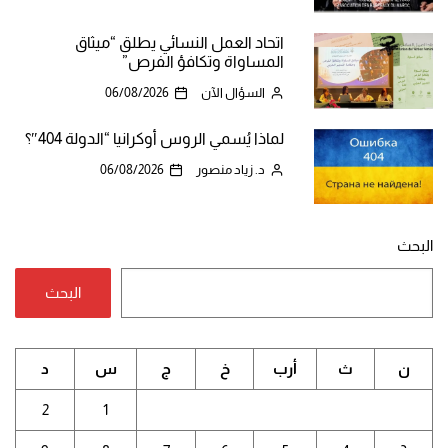
اتحاد العمل النسائي يطلق “ميثاق
المساواة وتكافؤ الفرص”
السؤال الآن
06/08/2026
لماذا يُسمي الروس أوكرانيا “الدولة 404″؟
د. زياد منصور
06/08/2026
البحث
البحث
ن
ث
أرب
خ
ج
س
د
2
1