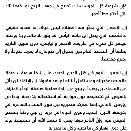
فإن شرعية كل المؤسسات تصبح في مهب الريح بما فيها تلك
التي تُعتبر خطاً أحمر
.
إن الإعصار الذي يحذّر منه العقلاء ليس خيالاً، إنه تهديد حقيقي.
فالشعب الذي يصل إلى حافة اليأس، قد يثور بلا قائد، وبلا بوصلة،
فيدمر كل شيء في طريقه، الأخضر واليابس، دون تمييز. التاريخ
يعلمنا أن السخط العام حين يتحول إلى طوفان، لا يعرف حدوداً، ولا
يحترم مقدساً
.
إن المغرب اليوم في ظل الدين الجديد، على شفا هاوية سحيقة،
والعبث بمقدراته ومستقبل أبنائه لم يعد مقبولاً. إن الإنقاذ لن يأتي
من السماء، بل يجب أن ينبع من إرادة جماعية صادقة، تبدأ بالاعتراف
بالمرض، ثم تشخيصه دون مواربة، ثم استئصاله بلا رحمة، بدءاً من
رؤوس الأفاعي. إنها معركة مصيرية بين قوى الفساد المدمرة التي
يكرسها الدين الجديد، وقوى الحياة التي تريد أن تبني وطناً يستحق
العيش فيه. وإنَّ التأخر فيها يعني، لا سمح الله، أن نستيقظ يوماً
على دوي انهيار كل ما نحب، وكل ما نعتز به
.