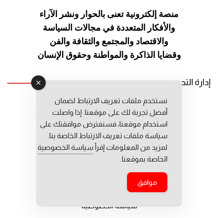
منصة إلكترونية تعنى بالحوار ونشر
الآراء
والأفكار المتعددة في مجالات
السياسة
والاقتصاد والمجتمع والثقافة
والفن
وقضايا الذاكرة والمواطنة
وحقوق الإنسان
إدارة التحرير
نستخدم ملفات تعريف الارتباط لضمان
رئيس التحرير: عبد الرحيم التوراني
أفضل تجربة لك على موقعنا. إذا واصلت
رئيس التحرير المساعد: المعطي قبال
استخدام موقعنا، فسنفترض موافقتك على
مديرة التحرير: فاطمة حوحو
سياسة ملفات تعريف الارتباط الخاصة بنا.
لمزيد من المعلومات إقرأ
سياسة الخصوصية
الخاصة بموقعنا.
موافق
جميع حقوق النشر محفوظة © 2026
سياسة الخصوصية