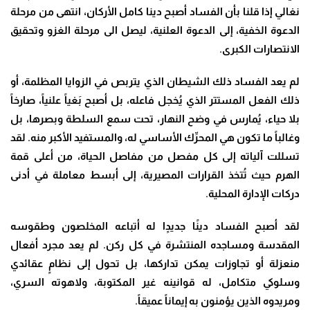
نغالي إذا قلنا بأن الفساد أصبح دينا كامل الأركان، انتهى من مرحلة
الدعوة الخفية، إلى الدعوة العلنية، ليصل الى مرحلة الغزو وتحقيق
الانتصارات الكبرى
.
لم يعد الفساد ذلك الشيطان الذي يتربص في الزوايا المظلمة، أو
ذلك الفعل المستتر الذي يُخجل فاعله، بل أصبح بَغياً علنياً، صارخاً
بلا حياء، يُمارس في وضح النهار، تحت سمع السلطة وبصرها، بل
وغالباً ما تكون هي المحرِّك الأساسي له، والمستفيد الأكبر منه. لقد
تسللت آلياته إلى كل مفصل من مفاصل الحياة، من أعلى قمة
الهرم حيث تُتخذ القرارات المصيرية، إلى أبسط معاملة في أدنى
دركات الإدارة المحلية
.
لقد أصبح الفساد دينًا جديدٍا له أتباعه المخلصون وطقوسه
المقدسة ومساجده المنتشرة في كل ركن. لم يعد مجرد أفعال
منعزلة أو تجاوزات يمكن تداركها، بل تحول إلى نظامٍ عقائدي
وسلوكي متكامل، له قوانينه غير المكتوبة، ولاهوته السري،
ومريدوه الذين يؤمنون به إيماناً عميقاً
.