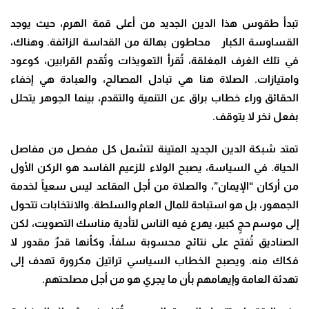
تبدأ طقوس هذا الدين الجديد من أعلى قمة الهرم، حيث يوجد
القساوسة الكبار محاطون بهالة من القداسة الزائفة. وهناك،
في تلك الغرف المغلقة، تُقرأ التعويذات وتُقدم القرابين، كوعود
وامتيازات. الصلاة هنا هي تبادل المصالح، والعبادة هي إخفاء
الحقائق وراء خطاب براق عن التنمية والتقدم، بينما الجوهر يتحلل
بفعل نخر لا يتوقف
.
تمتد شبكة الدين الجديد المتينة لتشمل كل مفصل من مفاصل
الحياة. في السياسة، يصبح الولاء للزعيم الفاسد هو الركن الأول
من أركان “الإيمان”، والصلاة من أجل المقاعد ليس سعياً لخدمة
الجمهور، بل هو استباحة للمال العام والسلطة. والانتخابات تتحول
إلى موسم حجٍ كبير، يهرع فيه الناس لتأدية مناسك التصويت، لكن
الصناديق تُفتح على نتائج محسوبة سلفاً، وكأنها قدرٌ مقدور لا
فكاك منه. ويصبح الخطاب السياسي تراتيلَ مكرورة تهدف إلى
تهدئة العامة وإيهامهم بأن ما يجري هو من أجل مصلحتهم
.