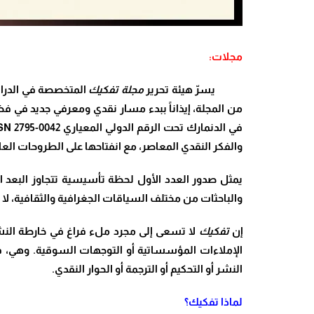
مجلات:
يسرّ هيئة تحرير
مجلة تفكيك
المتخصصة في الدراس
من المجلة، إيذاناً ببدء مسار نقدي ومعرفي جديد في فضا
في الدنمارك تحت الرقم الدولي المعياري
ISSN 2795-0042
والفكر النقدي المعاصر، مع انفتاحها على الطروحات الع
يمثل صدور العدد الأول لحظة تأسيسية تتجاوز البعد الإ
والباحثات من مختلف السياقات الجغرافية والثقافية، لا 
إن
تفكيك
لا تسعى إلى مجرد ملء فراغ في خارطة النشر،
الإملاءات المؤسساتية أو التوجهات السوقية. وهي، في
النشر أو التحكيم أو الترجمة أو الحوار النقدي
.
لماذا تفكيك؟