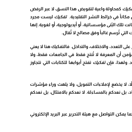
كيك
كمحاولة واعية لتقويض هذا النسق، لا عبر الرفض
مكاناً في خرائط النشر التقليدية.
تفكيك
ليست مجرد
 تلك البُنى مؤسساتية، أو أيديولوجية، أو لغوية. إنها
التي تُرسم غالباً وفق مصالح لا تُقال
.
ى التعدد، والاختلاف، والتداخل. فالتفكيك هنا لا يعني
ؤمن أن المعرفة لا تُنتج فقط في الجامعات فقط، ولا
د. ولهذا، فإن
تفكيك
تفتح أبوابها للكتابات التي تتجاوز
قلاً، لا يخضع لإملاءات التمويل، ولا يلهث وراء مؤشرات
ياد، بل نعدكم بالمساءلة. لا نعدكم بالامتثال، بل نعدكم
 يمكن التواصل مع هيئة التحرير عبر البريد الإلكتروني