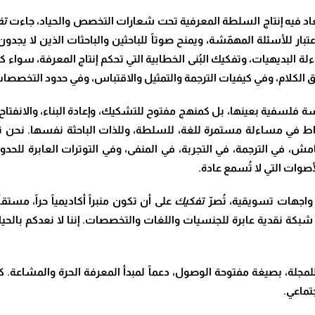
ُعاد فيه إنتاج السلطة المعرفية تحت شعارات التخصص والحياد، جاءت
تف
ار للأسئلة المهمّشة، ويمنح صوتاً للباحثين والباحثات الذين لا يجدون 
بديهيات، وتفكيك البُنى الخطابية التي تحكم إنتاج المعرفة، سواء كانت
ح حق الكلام، وفي كيفيات الترجمة والتمثيل والاقتباس، وفي حدود التخصصات 
 فلسفية بعينها، بل كمنهج مفتوح للتشكيك، وإعادة البناء، والانفتاح عل
نخراط في مساءلة مستمرة للغة، للسلطة، وللذات الباحثة نفسها
.
نحن ن
مش، في الترجمة، في التجربة، في المنفى، وفي التوترات العابرة للحدو
صوات التي لا تُسمع عادة
.
 واجهات تسويقية، تُصرّ
تفكيك
على أن تكون منبراً أكاديمياً حراً، مست
اء شبكة نقدية عابرة للجنسيات واللغات والتخصصات
.
إننا لا نعدكم بالح
للمجلة، بصيغة مفتوحة الوصول، دعماً لمبدأ المعرفة الحرة والمشاعة. كما
تماعي
.