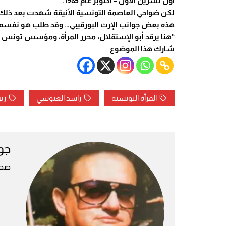
أول تشرين الأول – أكتوبر عام 1985.
لكن ضواحي العاصمة التونسية الأنيقة شهدت بعد ذلك ان
هذه بعض جوانب الإرث البورقيبي… وقد طلب هو نفسه قب
“هنا يرقد أبو الإستقلال، محرر المرأة، ومؤسس تونس ا
شارك هذا الموضوع
المرأة التونسية
راشد الغنوشي
زي
جو
صحف