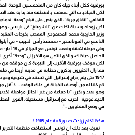
بورقيبة ككل أبناء جيله كان من المتحمسين للوحدة المغا
لكن التجاذبات التي عصفت بالمنطقة منذ بداية عهد الاست
القذافي “اتفاق جربة”، الذي ينص على قيام “وحدة اندماجي
لكن زوجته وسيلة تخلت عن “الشوبنغ” في باريس، وهرع
وزير الخارجية محمد المصمودي المعجب بخرجات العقيد،
التاسع في الموناستير – مسقط رأس الحبيب – في أيلول- سب
الحاصل حينذاك، والذي انتهى هو الآخر إلى “وحدة” أخرى ل
لكن موقف بورقيبة الأقرب إلى النبوءة كان موقفه م
1947 حتى يتم إحراج إسرائيل التي تستند في شرعية وجودها إلى ذلك القرار.
كم كِلنا له من أوصاف الخيانة في ذلك الوقت… لا أقل م
وهو يعيد ويكرر: “يا جماعة من غير الجائز مواصلة تخد
الديماغوجية، الحرب مع إسرائيل مستحيلة. القوى العظمى 
في وضع المغلوبين…”.
هكذا تكلم زرادشت بورقيبة عام 1965!!