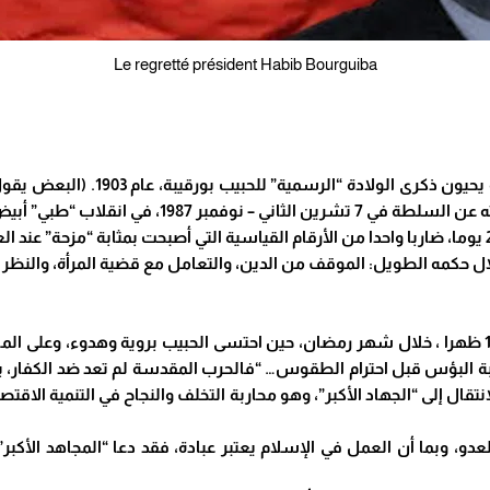
Le regretté président Habib Bourguiba
“مزحة” عند ال
ال حكمه الطويل: الموقف من الدين، والتعامل مع قضية المرأة، والنظ
لا يزال التوانسة يذكرون “حادثة” 15 آذار – مارس 1964 ظهرا ، خلال شهر رمضان، حين احتسى الحبيب 
ة البؤس قبل احترام الطقوس… “فالحرب المقدسة لم تعد ضد الكفار، ب
قال إلى “الجهاد الأكبر”، وهو محاربة التخلف والنجاح في التنمية الاقتصا
دو، وبما أن العمل في الإسلام يعتبر عبادة، فقد دعا “المجاهد الأكبر”