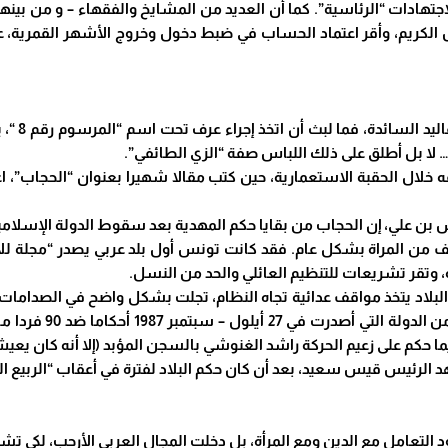
لإجتهادات
“الرئاسية”. كما أن العديد من المشايخ والفقهاء – و من بينهم 
كريم، وأقر اعتماد الحساب في ضبط دخول وخروج الأشهر القمرية، عل
لم يقف ” 
 لا بل أطلق على ذلك اللباس صفة “الزي الطائفي”.
خلال الحقبة الاستعمارية، حين كتب مقالا شهيرا بعنوان “الحجاب”، اع
ن علي، إن الحجاب من بقايا حكم المهدية بعد سقوط الدولة الإسلامية الأولى
من المراة بشكل عام. فقد كانت تونس أول بلد عربي يصدر “مجلة للأ
، وتقر تشريعات للتنظيم العائلي والحد من النسل.
نيسان – أبريل 1987، 
ا حكم على زعيم الحركة راشد الغنوشي بالسجن المؤبد (إلا أنه كان يعيش
د الرئيس قيس سعيد، بعد أن كان حكم البلاد لفترة في أعقاب “الربيع ال
التعامل مع الدين ومع المرأة، بل دخلت المجال العربي الأرحب، لكي تش