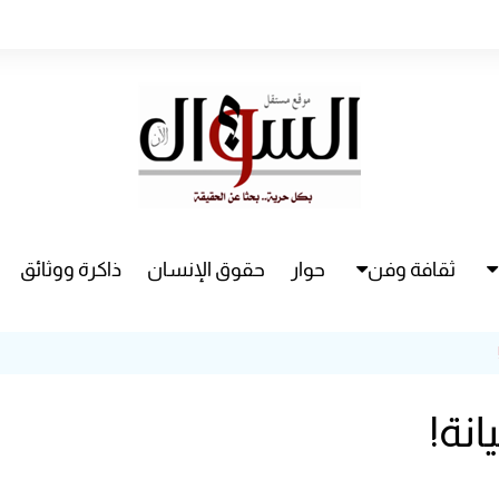
ثقافة وفن
حوار
حقوق الإنسان
ذاكرة ووثائق
راء
سينما
مسرح
انة!