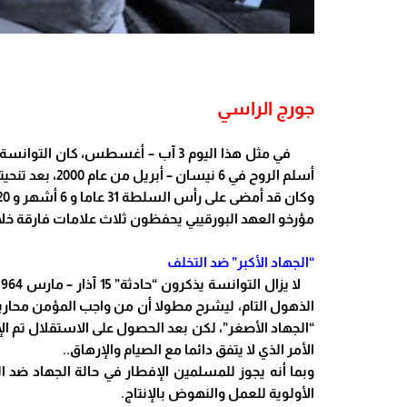
جورج الراسي
أسلم الروح في 6 نيسان – أبريل من عام 2000، بعد تنحيته عن السلطة في 7 تشرين الثاني – نوفمبر 1987، في انقلاب “طبي” أبيض، قاده وزير دفاعه الجنرال زين العابدين بن علي.
وكان قد أمضى على رأس السلطة 31 عاما و 6 أشهر و 20 يوما، ضاربا واحدا من الأرقام القياسية التي أصبحت بمثابة
مؤرخو العهد البورقيبي يحفظون ثلاث علامات فارقة خل
“الجهاد الأكبر” ضد التخلف
الذهول التام، ليشرح مطولا أن من واجب المؤمن محارب
“الجهاد الأصغر”، لكن بعد الحصول على الاستقلال تم الإنت
الأمر الذي لا يتفق دائما مع الصيام والإرهاق..
وبما أنه يجوز للمسلمين الإفطار في حالة الجهاد ضد الع
الأولوية للعمل والنهوض بالإنتاج.