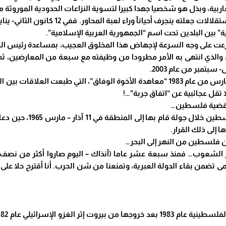
ربية، وبذل هو شخصيا جهدا كبيرا لتسوية النزاعات الحدودية الموروثة من
قلالات جعلته ينجرف أحيانآ وراء لعبة المحاور.
ة” بين البلدين تحت اسم “الجمهورية العربية الإسلامية”.
ت على وجه السرعة لإجهاض هذا المخلوق العجيب، بمساعدة رئيس الوزرا
 والذي انتهى به الأمر مطرودا من وظيفته مع سبعة من المعارضين، ث
م
تمبر من عام 2003.
وفي مرحلة لاحقة وقعت تونس مع الجزائر في 19 آذار- مارس من عام 1983 “معاهدة الأخوة ال
ا تقل عجائبية عن “اتفاق جربة”…!
ن قضية فلسطين…
فما زال الكثيرون يذكرون 
ن فلسطين من النهر إلى البحر…
ير الشعوب… فمنذ سبعة عشر عاما (آنذاك – اليوم صاروا أكثر من نصف ق
تضمن بقاء الدولة العبرية، وتمنعنا من شن الحرب. أنا أقترح حلا على ق