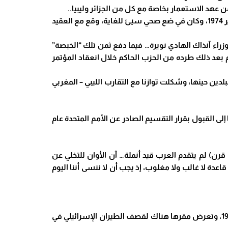
 عهد الاستعمار بخاصة مع كل من الجزائر وليبيا..
ففي 12 كانون الثاني- يناير 1974، وكان في ضع صحي سيئ للغاية، وقع مع العقيد
ء آنذاك الهادي نويرة… فيما دفع ثمن تلك “الخبصة”
 بعد ذلك طرده من الحزب الحاكم خلال انعقاد المؤتمر
وفاق”، التي طبعت العلاقات بين البلدين حينها، وشكلت توازنا مع التقارب الليبي – المغربي
خطابه في مدينة أريحا في فلسطين خلال جولة قام بها إلى المنطقة في 11 آذار – مارس 1965، حين دعا إلى القبول بقرار التقسيم الصادر عن الأمم المتحدة عام
رن) لم يتقدم العرب قيد أنملة… آن الأوان للتخلي عن
اعدة لا غالب ولا مغلوب، إذ يجب أن لا ننسى أننا
اليوم
نعرف بعد ذلك أن تونس استضافت منظمة التحرير الفلسطينية عام 1983 بعد خروجها من بيروت إثر الغزو الإسرائيلي عام 1982، وتعرض مقرها هناك لقصف الطيران الإسرائيلي في