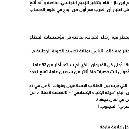
ابن باز – قام بتكفير الزعيم التونسي، بخاصة و أنه أتبع
ى اعتبار أن العرب هم أول من أبدع في علوم الحساب
المجاهد الأكبر ” عند هذا الحد في زعزعة التقاليد السائدة، فما لبث أن اتخذ إجراء عرف تحت اسم “المرسوم رقم 8 “، يحظر فيه ارتداء الحجاب، بخاصة في مؤسسات القطاع
تبر فيه ذلك اللباس بمثابة تجسيد للهوية الوطنية في
 في القيروان، الذي لم يستمر أكثر من 92 عاما.
حوال الشخصية” منذ أكثر من سبعين عاما، تمنع تعدد
هذه التوجهات كلها جعلت التيار الإسلامي المتنامي في البلاد يتخذ مواقف عدائية تجاه النظام، تجلت بشكل واضح في الصدامات التي جرت بين الطلاب الإسلاميين وقوات الأمن في 23
و انتهت بمحاكمات أمام محكمة أمن الدولة التي أصدرت في 27 أيلول – سبتمبر 1987 أحكاما ضد 90 فردا من أتباع “حركة الإتجاه الإسلامي” – (النهضة لاحقا) -، من
 في لندن حينها).
عربي” المزعوم…!
كل علامة فارقة.