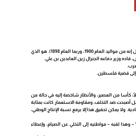
في مثل هذا اليوم 3 آب – أغسطس، كان التوانسة يحيون ذكرى الولادة “الرسمية” للحبيب بورقيبة، عام 1903. (البعض يقول إنه من مواليد العام 1900، وربما العام 1898). هو الذي
عرب.
ر إلى قضية فلسطين.
بروية وهدوء، وعلى الملأ، كأسا من العصير، والأنظار شاخصة إليه في حالة من
ل أصبحت ضد التخلف، ومقاومة الاستعمار كانت بمثابة
دية. ولا يمكن تحقيق هذا إلا برفع نسبة الإنتاج الوطني،
 – وهذا لقبه – مواطنيه إلى التخلي عن الصيام، وإعطاء