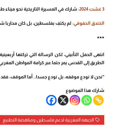
3
غشت 2024:
شارك في المسيرة التاريخية نحو ميناء ط
الخندق الحقوقي:
لم يكتفِ بفلسطين، بل كان محاربا ش
***
انتهى الحفل التأبيني، لكن الرسالة التي تركتها أربعين
الطريق إلى القدس يمر حتما عبر كرامة المواطن المغر
“نحن لا نودع موقفه، بل نودع جسدا.. أما الموقف، فقد صا
شارك هذا الموضوع
الجبهة المغربية لدعم فلسطين ومناهضة التطبيع