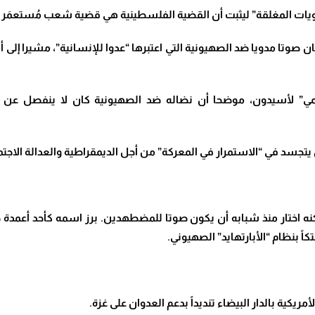
يات المغلقة” ليثبت أن القضية الفلسطينية هي قضية شعب مُستعمَر 
 صوتا مدويا ضد الصهيونية التي اعتبرها “عدوا للإنسانية”، مشيرا إلى أ
أممي” لأسيدون، موضحا أن نضاله ضد الصهيونية كان لا ينفصل عن ن
 يتجسد في “الاستمرار في المعركة” من أجل الديمقراطية والعدالة الاجتم
كاً بنظام “الأبارتهايد” الصهيوني
.
يكية بالدار البيضاء تنديداً بدعم العدوان على غزة
.