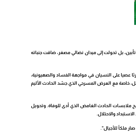
ء السبت 20 دجنبر 2025، مجرد حيز جغرافي لاحتضان حفل تأبين، بل تحولت إلى ميدان نضالي مصغر، ضاقت جنباته
رثا عصيا على النسيان في مواجهة الفساد والصهيونية،
 خاصة مع العرض المسرحي الذي جسّد الحادث الأليم
يح ملابسات الحادث الغامض الذي أدى للوفاة
.
وتحويل
لاستبداد والاحتلال
.
ار ملكاً للأجيال”.