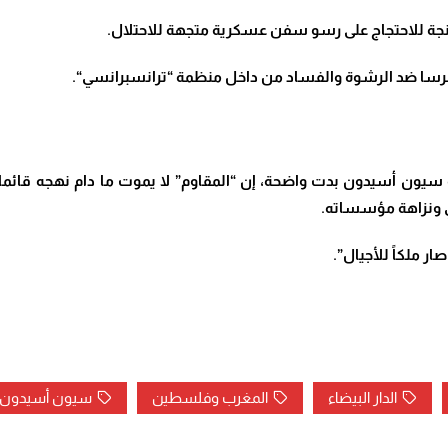
نجة للاحتجاج على رسو سفن عسكرية متجهة للاحتلال
.
رسا ضد الرشوة والفساد من داخل منظمة “ترانسبرانسي
“.
ية سيون أسيدون بدت واضحة، إن “المقاوم” لا يموت ما دام نهجه قائما. رح
بي ونزاهة مؤسساته
.
ر ملكاً للأجيال”.
الدار البيضاء
المغرب وفلسطين
سيون أسيدون