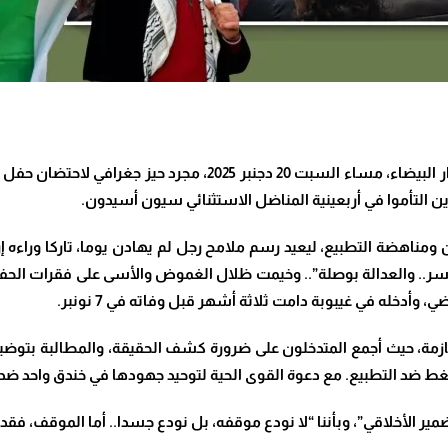
لم تكن قاعة دار المحامي بشارع المقاومة في الدار البيضاء، مسا
ن التأموا في أربعينية المناضل الاستثنائي سيون أسيدون
.
ومناهضة التطبيع، ليعيد رسم ملامح رجل لم يهادن يوما، تاركا وراءه إ
ر.. والعدالة بوصلة”
..
وخيمت ظلال الغموض والأسى على فقرات الحفل،
دخله في غيبوبة دامت ثلاثة أشهر قبل وفاته في 7 نونبر
.
ازمة، حيث أجمع المتدخلون على ضرورة كشف الحقيقة، والمطالبة بتوض
ضغط ضد التطبيع
.
مع دعوة القوى الحية لتوحيد جهودها في خندق واحد ضد ا
ير الأخلاقي”
، وبأننا “لا نودع موقفه، بل نودع جسدا.. أما الموقف، فقد ص