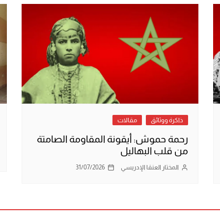
ذاكرة ووثائق
مقالات
رحمة حموش: أيقونة المقاومة الصامتة
من قلب البهاليل
المختار العنقا الإدريسي
31/07/2026