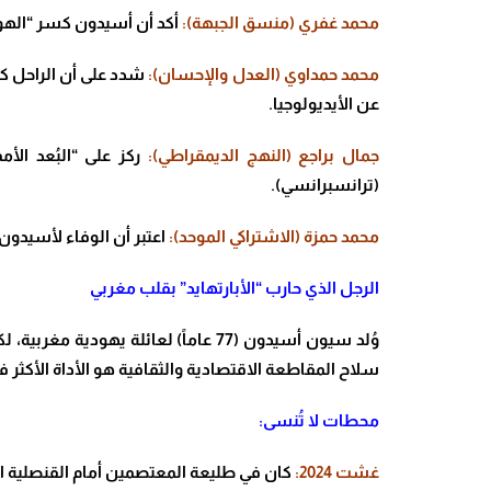
محمد غفري (منسق الجبهة):
أكد أن أسيدون كسر “الهو
محمد حمداوي (العدل والإحسان):
شدد على أن الراحل كان
عن الأيديولوجيا
.
جمال براجع (النهج الديمقراطي):
ركز على “البُعد ال
(ترانسبرانسي)
.
محمد حمزة (الاشتراكي الموحد):
اعتبر أن الوفاء لأسيدون
الرجل الذي حارب “الأبارتهايد” بقلب مغربي
وُلد سيون أسيدون (77 عاماً) لعائلة يهودية مغربية، لكنه اختار منذ شبابه أن يكون صوتا للمضطهدين. برز اسمه كأحد أعمدة حركة المقاطعة العالمية
سلاح المقاطعة الاقتصادية والثقافية هو الأداة الأكثر فت
محطات لا تُنسى:
غشت 2024:
كان في طليعة المعتصمين أمام القنصلية الأمر