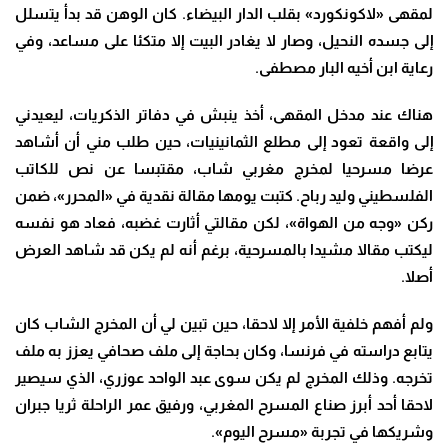
لمقهى «لاكونكورد» بقلب الدار البيضاء. كان الوهن قد بدأ يتسلل
إلى جسده النحيل، وصار لا يغادر البيت إلا متكئا على مساعد، وفي
رعاية ابن أخيه البار مصطفى.
هناك عند مدخل المقهى، أخذ ينبش في دفاتر الذكريات، ليعيدني
إلى واقعة تعود إلى مطلع الثمانينيات، حين طلب مني أن أشاهد
عرضا مسرحيا لمخرج مغربي شاب، مقتبسا عن نص للكاتب
الفلسطيني وليد رباح. كتبت يومها مقالة نقدية في «المحرر»، ضمن
ركن «وجه من الهواة»، لكن مقالتي أثارت غضبه، فعاد هو نفسه
ليكتب مقالا مشيدا بالمسرحية، برغم أنه لم يكن قد شاهد العرض
أصلا.
ولم أفهم خلفية الأمر إلا لاحقا، حين تبين لي أن المخرج الشاب كان
يتابع دراسته في فرنسا، وكان بحاجة إلى ملف صحافي يعزز به ملف
تخرجه. وذلك المخرج لم يكن سوى عبد الواحد عوزري، الذي سيصير
لاحقا أحد أبرز صناع المسرح المغربي، ورفيق عمر الراحلة ثريا جبران
وشريكها في تجربة «مسرح اليوم».