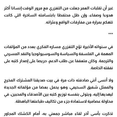
غير أن تقلبات العمر جعلت من التغزري مع مرور الوقت إنسانا أكثر
هدوءا وصفاء، وإن ظل محتفظا بابتسامته الساخرة التي كانت
تتهكم بمرارة من مفارقات الواقع وعثراته.
***
في سنواته الأخيرة توّج التغزري مساره الفكري بعدد من المؤلفات
المهمة في الفلسفة والسياسة والسوسيولوجيا والنقد المسرحي
والترجمة. وكان متعففا عن طلب الدعم، حريصا على إصدار كتبه على
نفقته الخاصة.
ولا أنسى أنني صادفته ذات مرة في بيت صديقنا المشترك المخرج
والممثل شفيق السحيمي، وهو يحمل بعضا من مؤلفاته الجديدة
ليهديها إليه، ويتولى بنفسه توزيع كتبه بين الأصدقاء والمحبين، في
محاولة عصامية لاستعادة جزء من تكاليف طباعتها الباهظة.
تذكرت بأسى آخر لقاء مباشر جمعني به، أمام الكشك المجاور