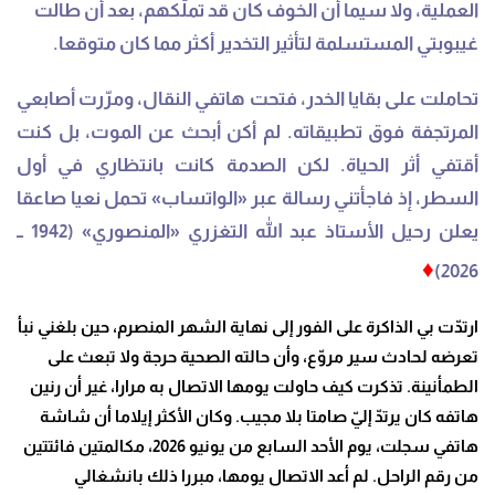
العملية، ولا سيما أن الخوف كان قد تملّكهم، بعد أن طالت
غيبوبتي المستسلمة لتأثير التخدير أكثر مما كان متوقعا.
تحاملت على بقايا الخدر، فتحت هاتفي النقال، ومرّرت أصابعي
المرتجفة فوق تطبيقاته. لم أكن أبحث عن الموت، بل كنت
أقتفي أثر الحياة. لكن الصدمة كانت بانتظاري في أول
السطر، إذ فاجأتني رسالة عبر «الواتساب» تحمل نعيا صاعقا
يعلن رحيل الأستاذ عبد الله التغزري «المنصوري» (1942 ــ
♦
2026)
ارتدّت بي الذاكرة على الفور إلى نهاية الشهر المنصرم، حين بلغني نبأ
تعرضه لحادث سير مروّع، وأن حالته الصحية حرجة ولا تبعث على
الطمأنينة. تذكرت كيف حاولت يومها الاتصال به مرارا، غير أن رنين
هاتفه كان يرتدّ إليّ صامتا بلا مجيب. وكان الأكثر إيلاما أن شاشة
هاتفي سجلت، يوم الأحد السابع من يونيو 2026، مكالمتين فائتتين
من رقم الراحل. لم أعد الاتصال يومها، مبررا ذلك بانشغالي