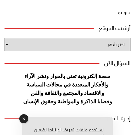
« يوليو
أرشيف الموقع
أرشيف
الموقع
السؤال الآن
منصة إلكترونية تعنى بالحوار ونشر
الآراء
والأفكار المتعددة في مجالات
السياسة
والاقتصاد والمجتمع والثقافة
والفن
وقضايا الذاكرة والمواطنة
وحقوق الإنسان
إدارة التحرير
نستخدم ملفات تعريف الارتباط لضمان
رئيس التحرير: عبد الرحيم التوراني