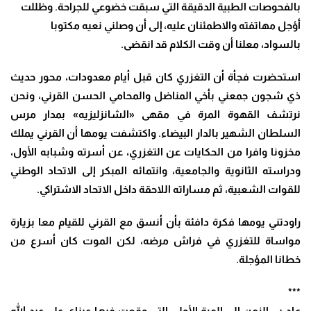
بالفحوصات الطبية الدقيقة التي سبقت خضوعي للجراحة. وظللت
أؤجل مهاتفته والاطمئنان عليه، إلى أن وصلني نعيه مكتوبا
بالسواد، معلنا أن وقت الكلام قد انقضى.
استحضرت فجأة أن التغزري كان قبل أيام معدودات، محور حديث
ذي شجون جمعني بأخي المناضل والمحامي الحسن القرني، ونحن
نرتشف القهوة المرة في مقهى «الشانزليزيه» بمدار مرس
السلطان الشهير بالدار البيضاء. واكتشفت يومها أن القرني يملك
مخزونا وافرا من الحكايات عن التغزري، عن أسرته وشبابه الأول،
ودراسته الثانوية والجامعية، وانتمائه المبكر إلى الاتحاد الوطني
للقوات الشعبية، ثم مساراته اللاحقة داخل الاتحاد الاشتراكي.
راودتني يومها فكرة دافئة بأن أنسق مع القرني للقيام معا بزيارة
مواساة للتغزري في فراش مرضه، لكن الموت كان أسرع من
خطانا المؤجلة.
***
عاد بي الزمن إلى المرة الأولى التي وقعت فيها عيناي على عبد الله