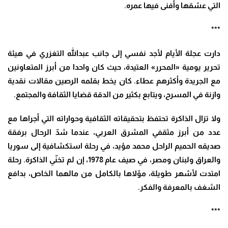
التي عشقها وأفنى فيها عمره.
***
دارت عجلة الأيام لأجد نفسي إلى جانب عبدالله التغزري في هيئة
تحرير يومية «المحرر» العتيدة، حيث كان واحدا من أبرز المتعاونين
مع الجريدة وأكثرهم عطاء. كان يخط بقلمه الرصين مقالات نقدية
وازنة في المسرح، ويتابع بكثير من الدقة قضايا الثقافة والمجتمع.
ولا تزال الذاكرة تحتفظ بتحقيقاته الثقافية وحواراته التي أجراها مع
عدد من أبرز مثقفي المشرق العربي، عندما شدّ الرحال برفقة
صديقه الحميم الراحل محمد مؤيد، في رحلة استكشافية إلى سوريا
والعراق ولبنان ومصر، في صيف عام 1978، إن لم تخنّي الذاكرة. رحلة
امتدت لأشهر طويلة، موّلاها بالكامل من مالهما الخاص، بدافع
الشغف بالمعرفة والفكر.
***