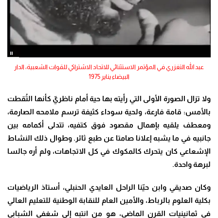
عبد الله التغزري في المؤتمر الاستثنائي للاتحاد الاشتراكي للقوات الشعبية، الدار
البيضاء يناير 1975
ولا تزال الصورة الأولى التي رأيته بها حية أمام ناظريّ كأنها التُقطت
بالأمس: قامة فارعة، ولحية سوداء كثيفة ترسم ملامحه الصارمة،
ومعطف يلقيه بإهمال مقصود فوق كتفيه، تتدلى أكمامه بين
جانبيه في ما يشبه إعلانا صامتا عن طبع ثائر. وطوال ذلك النشاط
الإشعاعي كان يتحرك كالمكوك في كل الاتجاهات، ولم أره جالسا
لبرهة واحدة.
وكان صديقي وابن حيّنا الراحل العايدي الحنبلي، أستاذ الرياضيات
بكلية العلوم بالرباط، والأمين العام للنقابة الوطنية للتعليم العالي
في ثمانينيات القرن الماضي، هو من انتبه إلى شغفي الشبابي