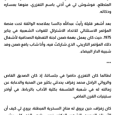
المتطلع، فوشوش لي في أذني باسم التغزري، منوها بمساره
وذكائه.
بعد أشهر قليلة رأيتُ عبدالله جالسا بملامحه الواثقة تحت منصة
المؤتمر الاستثنائي للاتحاد الاشتراكي للقوات الشعبية في يناير
1975، حيث كان يعمل بهمة ضمن لجنة التغطية الصحافية لأشغال
ذلك المؤتمر التاريخي، الذي شاركتُ فيه، وأنا شاب يافع ضمن وفد
شبيبة الدار البيضاء.
***
لطالما كان التغزري حاضرا في جلساتنا، إذ كان الصديق القاص
والروائي الراحل محمد زفزاف يحدثني بكثير من المحبة والدعابة عن
زمالته له في شعبة الفلسفة بكلية الآداب بالرباط، في أواخر
ستينيات القرن الماضي.
كان زفزاف، حين يروق له مناخ السخرية المبطنة، يروي لي كيف أن