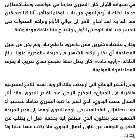
في سنواته الأولى كان التغزري صارما في مواقفه، ومشاكسا إلى
حد ما، لذلك لا أزعم اليوم، من باب الوفاء المتأخر، أننا كنا صديقين
منذ البداية. لقد احتاج الأمر إلى توالي الأيام وتراكم السنوات حتى
تنحسر مسافة التوجس الأولى، وتنسج بيننا علاقة مودة متينة.
وكان، بشهادة كثيرين ممن عاصروه ذا طبع حاد، ولم يكن من قبيل
المصادفة أن يختار لركنه الشهير في جريدة «المحرر» عنوانا بالغ
الدلالة: «زاوية حادة». كان يطل منها بمبضع نقدي صريح، لا يعرف
المهادنة ولا المواءمة.
ومن أشهر الوقائع التي ارتبطت بتلك الزاوية، نقده اللاذع لمسرحية
«القربة في الميزان» للمخرج الراحل عبد القادر البدوي. فقد أثار
المقال غضب البدوي، الذي اعتبر ما كتبه التغزري تحاملا شخصيا لا
يمت بصلة إلى النقد المسرحي. توجه البدوي يومها إلى مدير الجريدة
الشهيد عمر بنجلون، الذي استمع إليه بحكمة، قبل أن يطلب من
التغزري التوقف عن تناول أعمال البدوي، فلا يكتب عنها سلبا ولا
إيجابا.