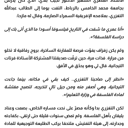
الأستاذ المصري الشهير الدكتور نجيب بلدي، الذي كان يدرّس
بجامعة محمد الخامس بالرباط، التفت يوما إلى الطالب عبدالله
التغزري، بملامحه الإفريقية السمراء الصارمة، وقال له مازحا:
«أنا عمري ما شفت في التاريخ فيلسوفا أسود! ما الذي أتى بك إلى
دراسة الفلسفة؟».
ولم يكن زفزاف يفوّت فرصة للمقارنة الساخرة، بروح رفاقية لا تخلو
من مرارة. فذات مرة، حين ترقّت صديقتنا المشتركة الأستاذة فرتات
التيجانية، قال لي وهو يحدّق في الأفق:
«انظر إلى صاحبنا التغزري.. كيف بقي في مكانه، بينما جاءت
التيجانية، وهي أصغر منه ومن جيل تالٍ لتخرجه، لتصبح مفتشة
لمادة الفلسفة في وزارة التعليم!».
لكن التغزري بدا وكأنه مصرّ على نحت مساره الخاص، بصمت وعناد
يليقان بأهل الفلسفة. ولم تمض سنوات قليلة حتى ارتقى، بكفاءته
وجدارته، إلى هيئة التفتيش، ملتحقا بركب الطليعة التوجيهية للمادة