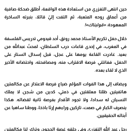
حين انتهى التغزري من استعادة هذه الواقعة، أطلق ضحكة صافية
من أعماق روحه المتعبة، ثم التفت إليّ قائلا، بنبرته الساخرة
المعهودة:
«قولبناك»!
خلال حفل تكريم الأستاذ محمد رونق، أحد قيدومي تدريس الفلسفة
في المغرب، في إحدى قاعات درب السلطان، لمحتُ عبدالله من
بعيد. غادرت القاعة يومها على عجل، قبل إسدال الستار على
الحفل، ففاتتني فرصة الاقتراب منه، ومصافحته، واحتضانه الأخير
الذي لا لقاء بعده.
ويضاف إلى هذا الفوات المؤلم ضياع فرصة الاعتذار عن مكالمتين
هاتفيتين ظلتا معلقتين في ذمتي، كدين من شجن لا يملك
النسيان له سدادا، ولا تجود الأقدار بفرصة ثانية لقضائه. هكذا
ينصرف الكبار في صمت، تاركين وراءهم إرثا باذخا، ووطنا ساهيا عن
أبنائه الحقيقيين.
رحل عبد الله التغزري وفي حلقه غصة الجحود، وترك لنا مكالمتين