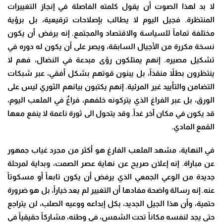
لا بد لهذا الصوت أن يقول كلمته الفاصلة في إنجاز التغييرات
المنتظرة. فجيل اليوم لا يطالب بإصلاحات ترقيعية، بل برؤية
مختلفة تماماً للسياسة والاقتصاد والمجتمع. إنه يرفض أن يكون
نسخة مكررة من الأجيال السابقة، ويصر على أن يكون له دوره في
تشكيل مصيره. إنهم يمتلكون رؤى مبدعة في النضال، فهم لا
ينتظرون بطلاً منقذاً، بل يبنون قوتهم بشكل أفقي، عبر شبكات
التضامن والتأييد غير المرئية. إنهم يكتبون بيانهم الثوري ليس على
الورق، بل عبر الفراغ الذي يتركونه خلفهم، فراغٌ في الملعب اليوم،
قد يكون في مكان آخر غداً. وقد يتحول الى ثورة ناعمة لا ينفع معها
القمع المادي
.
في النهاية، مشهد الملعب الفارغ هو أكثر من مجرد غياب جمهور
عن مباراة. إنه إعلان صريح عن نهاية عصر الصمت، وبداية لمرحلة
جديدة من الوعي الجمعي الذي يرفض أن يكون تابعاً أو مسكوتاً
عنه. إنه رسالة واضحة مفادها أن التغيير لم يعد خياراً، بل هو ضرورة
حتمية، وأن هذا الجيل الجديد، بكل إبداعه ووعيه الصلب، لن يتراجع
حتى يجد لنفسه مكاناً تحت الشمس، في وطنه، مشاركاً حقيقياً في