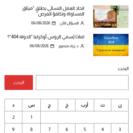
اتحاد العمل النسائي يطلق “ميثاق
المساواة وتكافؤ الفرص”
السؤال الآن
06/08/2026
لماذا يُسمي الروس أوكرانيا “الدولة 404″؟
د. زياد منصور
06/08/2026
البحث
البحث
ن
ث
أرب
خ
ج
س
د
2
1
9
8
7
6
5
4
3