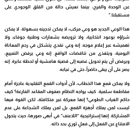
عن الوحدة والفرح، بينما نعيش حالة من القلق الوجودي على
مستقبلنا
.”
هذا الوعي الجديد هو وعي مركب، لا يمكن تدجينه بسهولة. لا يمكن
شراؤه بوعود انتخابية، ولا ترويضه بشعارات وطنية جوفاء، ولا
تهميشه عبر إعلام موجه. إنه وعي نقدي يتشكل في رحم المعاناة
اليومية، ويتغذى من تناقضات الواقع. إنه وعي يرفض التمييع،
ويرفض أن يتم تحويل غضبه إلى قضية هامشية أو لحظة عابرة. إنه
يصر على أن يبقى حاضراً، حتى في غيابه
.
ولا يمكن قمع هذا الخطاب، لأن أدوات القمع التقليدية عاجزة أمام
مقاطعة سلمية. كيف يواجه النظام صفوف المقاعد الفارغة؟ كيف
حاكم الغياب الطوعي؟ إنها معركة غير متكافئة، لكن القوة فيها
ليست لمن يملك أجهزة القمع، بل لمن يملك الشجاعة على عدم
المشاركة. إنها إستراتيجية “اللاعنف” في أبهى صورها، حيث يتحول
الامتناع عن الفعل إلى فعلٍ ثوري بحد ذاته
.