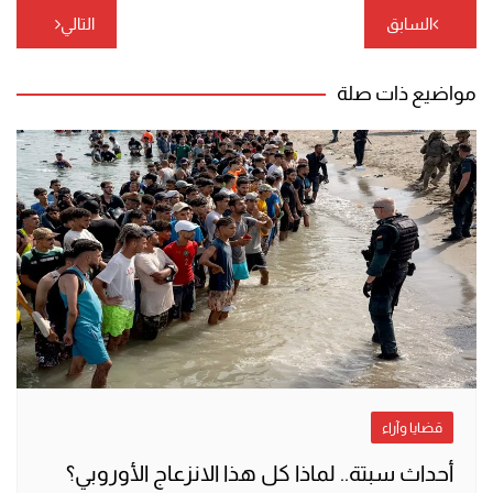
تصفّح
السابق
التالي
المقالات
مواضيع ذات صلة
قضايا وآراء
أحداث سبتة.. لماذا كل هذا الانزعاج الأوروبي؟