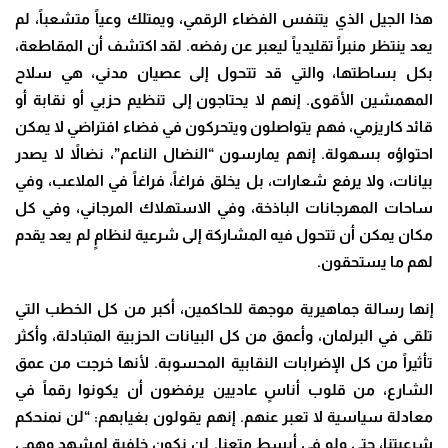
هذا الجيل الذي يتنفس الفضاء الرقمي، ويمتلك وعياً متشعباً، لم
يعد ينتظر منبراً تقليدياً ليعبر عن رفضه. لقد اكتشف أن المقاطعة،
بكل بساطتها، والتي قد تتحول إلى عصيان مدني، هي سلاح
المهمشين الأقوى. إنهم لا يحتاجون إلى تنظيم حزبي أو نقابة أو
قائد كاريزمي، فهم يتواصلون ويتحركون في فضاء افتراضي لا يمكن
احتواؤه بسهولة. إنهم يمارسون “النضال الناعم”، نضالاً لا يصدر
بيانات، ولا يرفع شعارات، بل يخلق فراغاً، فراغاً في الملاعب، وفي
ساحات المهرجانات الباذخة، وفي الاستهلاك المرجاني، وفي كل
مكان يمكن أن تتحول فيه المشاركة إلى شرعية لنظامٍ لم يعد يقدم
لهم ما يستحقون
.
إنها رسالة جماهيرية موجهة للحاكمين، أكبر من كل الخطب التي
تلقى في البرلمان، وأعمق من كل البيانات الحزبية المتبادلة، وأكثر
تأثيراً من كل الإضرابات النقابية المحسوبة. لأنها خرجت من عمق
الشارع، من قلوب أناسٍ عاديين يرفضون أن يكونوا رقماً في
معادلة سياسية لا تعبر عنهم. إنهم يقولون بغيابهم: “لن نمنحكم
شرعيتنا، حتى ولو في أبسط متعنا. لن نكون خلفية لمشهد وهمي