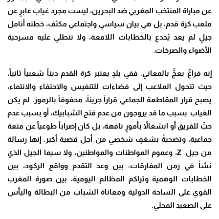
عن مباراة المنتخب المغربي ضد البحرين، ليست مجرد غياب عابرٍ عن
ملعب كرة قدم، بل هي بيان سياسي واجتماعي مكثف، خطته أنامل
جيلٍ لم يعد يُخدع بالخطابات اللامعة، ولا تنطلي عليه مسرحية
الأضواء والصرخات
.
إنه فراغٌ يعجُّ بالمعاني. ففي بلدٍ يعتبر كرة القدم ديناً شعبياً ثانياً،
حيث تتحول الملاعب إلى فضاءات للتنفيس والاحتفاء والانتماء،
يصبح قرار المقاطعة الجماعي قراراً جريئاً، محفوفاً بالرموز. لم يكن
الغياب بسبب ما قد يروجون من عدم فتح الشبابيك، أو بسبب عدم
حبٍّ للفريق أو انشغالاً بأمورٍ تافهة، بل كان إضراباً طوعياً عن متعة
جماعية، وتضحيةً بشغفٍ شخصي من أجل قضية أكبر. إنها رسالة
من جيل
Z
، وعموم المواطنات والمواطنين، ولا سيما الجيل الذي
نشأ في زمن المفارقات: بين وعد التقدم وواقع الركود، بين
الخطابات الوهمية وتراكم المظالم اليومية، بين صورة المغرب
القوي على الساحة الدولية ومعاناة الشباب من البطالة واليأس
على الصعيد المحلي
.