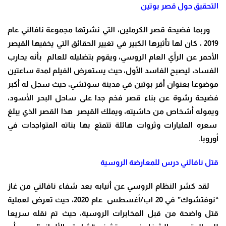
التحقيق حول قصر بوتين
وربما فضيحة قصر الكرملين، التي نشرتها مجموعة نافالني عام
2019 ، كان لها تأثيرها الكبير في تغيير الحقائق التي يخفيها القيصر
الأحمر عن الرأي العام الروسي، ويقوم بتضليله للعالم بأنه يحارب
الفساد، ليصبح الفاسد الأول، حيث يستعرض الفيلم لمدة ساعتين
موضوعا بعنوان أقر بوتين في مدينة سوتشي، حيث سجل له أكبر
فضيحة رشوة عن بناء قصر فخم جدا على ساحل البحر الأسود،
ويموله أشخاص من حاشيته، ويملك القيصر هذا القصر الذي يبلغ
سعره المليارات وثروات هائلة تتمتع بها بناته المتواجدات في
أوروبا.
قتل نافالني درس للمعارضة الروسية
لقد كشر النظام الروسي عن أنيابه بعد شفاء نافالني من غاز
“نوفتشوك” في 20 اب/أغسطس عام 2020، حيث تعرض لعملية
قتل واضحة من قبل المخابرات الروسية، حيث تم نقله سريعا