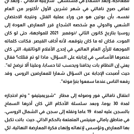
للمعالجة، وبعد الشفاء في مستشفى “شاريتيه الألماني”، وبعد أن
تعافى صرح نافالني في شهر تشرين الأول /أكتوبر من العام
نفسه، بأن بوتين هو من وراء عملية القتل. ونتيجة الاحتضان
الشعبي والدولي مع شخصه الشجاع قرر المعارض العودة إلى
روسيا بتاريخ كانون الثاني /نوفمبر 2021 للمواجهة، حتى لو كان
الموت. فكان له ما كان يتوقعه، لأنه أخاف القيصر. فكانت كلماته
الموجهة للرأي العام العالمي في إحدى الأفلام الوثائقية، التي كان
عنصرها الأساسي في إجابته على السؤال: ماذا لو تم قتلك؟ فقال
يعني إن النظام بات يخافنا ويحسب لنا حسابا، وعلينا ألا نرضخ له”.
حيث أصبحت الإجابة عن السؤال شعارا للمعارضين الروس. وقد
رفعه الناس عندما سمعوا بنبإ موته”.
اعتقال نافالني فور وصوله إلى مطار “شيريميتيفو ” وتم احتجازه
لمدة 30 يوما، وبعد سلسلة الأحكام التي كان آخرها السماح
بالسجن عليه لمدة 19 عاما ونقله إلى سجن في الشمال الروسي،
في مناطق يامالي مينيتس المتمتعة بالحكم الذاتي. حيث باتت تكبل
بها المعارض وتؤسس لإنهائه وإنهاء فكرة المعارضة النهائية، لكي