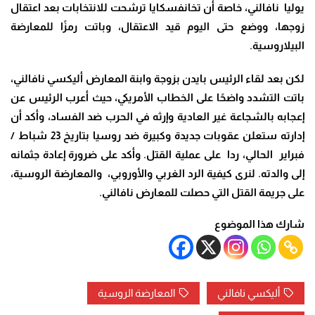
يوليا نافالني، خاصة أن تخانفسكايا ترشحت للانتخابات بعد اعتقال
زوجها، ووضع حتى اليوم قيد الاعتقال، وباتت رمزًا للمعارضة
البيلاروسية.
لكن بعد لقاء الرئيس بايدن بزوجة وابنة المعارض أليكسي نافالني،
باتت التشدد واضحًا على الخطاب الأمريكي، حيث أعرب الرئيس عن
إعجابه بالشجاعة غير العادية وإرثه في الحرب ضد الفساد، وأكد أن
إدارته ستعلن عقوبات جديدة وكبيرة ضد روسيا بتاريخ 23 شباط /
فبراير الحالي، ردا على عملية القتل. وأكد على ضرورة إعادة جثمانه
إلى والدته. لنرى كيفية الرد الغربي والأوروبي، والمعارضة الروسية،
على جريمة القتل التي حصلت للمعارض نافالني.
شارك هذا الموضوع
أليكسي نافالني
المعارضة الروسية