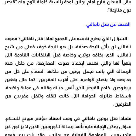
يبقى الميدان فارغ أمام بوتين لمدة رئاسية كاملة تتوج منه “قيصر
دون منازعة”.
الهدف من قتل نافالني
السؤال الذي يطرح نفسه على الجميع لماذا قتل نافالني؟ فموت
نافالني لن يأتي نتيجة صدفة، بل هو نتيجة خوف فعلي من شبح
نافالني، الذي يخافه بوتين، وخاصة قبل الانتخابات القادمة التي
يتهيأ لها والتي تهدف لإخماد صوت المعارضة، من خلال هذه
الرسالة التي باتت تجعل بوتين من خلالها القضاء على كل من
يعارضه ولا ينصاع لأوامره، حتى أقرب المقربين، كما حال يفغين
بريغوجين، خادم القيصر الذي أنهى حياته وقتله في عملية واضحة،
بإسقاط طائرته الحوامة التي كانت تنقله وتنقل مقربين من
الطرفين.
فلماذا قتل بوتين نافالني في وقت انعقاد مؤتمر ميونخ للسلام،
سؤال يمكن الإجابة عليه بأنها رسالة للأوروبيين الذين لا يزالون غير
متحسمين للمواجهة الفعلية مع بوتين، وقد بات يرى فيهم