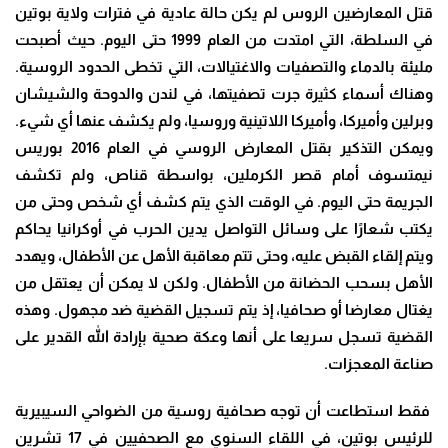
قتل المعارضين الروس لم يكن حالة عادية في فترات ولاية بوتين
في السلطة، التي امتدت من العام 1999 حتى اليوم. حيث أصبحت
مليئة بالدماء والتصفيات والاغتيالات، التي تخطى الحدود الروسية.
وهناك أسماء كثيرة جرت تصفيتها، في لندن والدوحة والشيشان
وبرلين وأميركا، وأميركا اللاتينية وروسيا، ولم يكشف عنها أي شيء.
ويمكن التذكير بقتل المعارض الروسي في العام 2016 بوريس
نيمتسوف أمام قصر الكرملين، بواسطة قناص، ولم تكشف
الجريمة حتى اليوم. في الوقت الذي يتم كشف أي شخص وحتى من
يكتب شعارًا على وسائل التواصل يدين الحرب في أوكرانيا يحاكم
ويتم إلقاء القبض عليه، وحتى تتم معاقبة الأهل عن الأطفال، ويهدد
الأهل بسحب الحضانة من الأطفال. ولكن لا يمكن أن يعتقل من
يغتال معارضا أو صحافيا، إذ يتم تسجيل القضية ضد مجهول. وهذه
القضية تسجل سريعا على أنها وعكة صحية بإرادة الله القدير على
صناعة المعجزات.
فقط استطاعت أن توجه صحافية روسية من الضواحي السيبيرية
للرئيس بوتين، في اللقاء السنوي مع الصحفيين في 17 تشرين