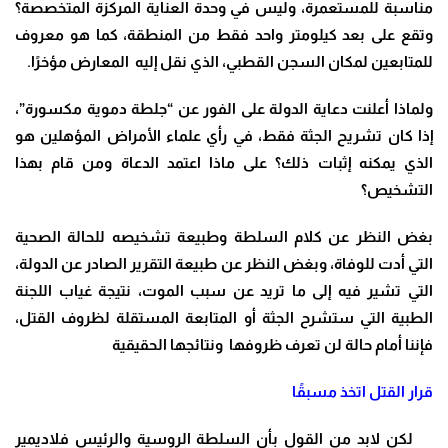
مناسبة للمستعمرة، وليس في وحدة العناية المركزة المتخصصة؟
وتقع على بعد كيلومتر واحد فقط من المنطقة، كما هو معروف
للمتابعين لمكان السجن القطبي، الذي نقل إليه المعارض مؤخرًا.
ولماذا أعلنت دعاية الدولة على الفور عن “جلطة دموية مكسورة”،
إذا كان تشريح الجثة فقط، في رأي علماء الأمراض المؤهلين هو
الذي يمكنه إثبات ذلك؟ على ماذا اعتمد الدعاة ومن قام بهذا
التشخيص؟
بغض النظر عن كلام السلطة وطبيعة تشخيصه للحالة الصحية
التي أدت للوفاة، وبغض النظر عن طبيعة التقرير الصادر عن الدولة،
التي تشير فيه إلى ما تريد عن سبب الموت، نتيجة غياب اللجنة
الطبية التي ستشرح الجثة أو المتابعة المستقلة لظروف القتل،
فإننا أمام حالة لن تعرف ظروفها ونتائجها الحقيقية
قرار القتل اتخذ مسبقًا
لكن لابد من القول بأن السلطة الروسية والرئيس فلاديمير