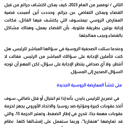
الثاني / نوفمبر من العام 2023، كيف يمكن اكتشاف جرائم من قبل
القضاء ويمكن التغاضي عن جرائم. وحددت أين أصبحت قضية
المعارض الروسي نيمتسوف التي يكتشف فيها القاتل، فكانت
إجابة بوتين بطريقة ملتوية، بأن القضاء يعمل، وهناك مشاكل
بالقضاء ويجب معالجتها.
وعندما سئلت الصحفية الروسية في سؤالها المباشر للرئيس، هل
كنت تتأملين الإجابة على سؤالك المباشر من الرئيس. فقالت لا
أنتظر، ولا أي صحافي ينتظر الإجابة على سؤال، لكن المهم أن توجه
السؤال الصحيح إلى المسؤل.
متى تنشأ المعارضة الروسية الجديدة
في تصريح للرئيس بايدن، بأنه إذا تم اغتيال أو قتل نافالني، سوف
أتخذ عقوبات كبيرة ومؤثرة ضد روسيا. والاتحاد الأوروبي يجهز لحزمة
عقوبات مهمة جدًا، تندرج في إطار الضغط، وتعتبر الحزمة 13، والتي
قد تعارضها “هنغاريا”، وربما ستعمل على إفشالها كلها. نظام