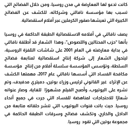
كانت تدعو لها المعارضة في مدن روسيا، ومن خلال الفضائح التي
تسبب بها مؤسسة نافالني وشركائه، للكشف عن الفضائح
الكبيرة التي تعيشها صقور الكرملين عبر أفلام استقصائية.
يصف نافالني في أفلامه الاستقصائية الطبقة الحاكمة في روسيا
بأنها “حزب المحتالين واللصوص”، وهذا الشعار قد أطلقة نافالني
في بداية معارضته في العام 2001 على شاشات التلفزة الروسية،
ليتحول الشعار إلى شركة إنتاج استقصائية لمتابعة فضائح
السلطة، وتؤسس المؤسسة سلسلة أفلام من إنتاج مؤسسة
مكافحة الفساد التي أسسها نافالني عام 2017، مهمتها الكشف
عن الإثراء غير القانوني لرئيس وزراء بوتين، دميتري مدفيدف، وتم
نشره على اليوتيوب، وأصبح الفيلم مشهورًا للغاية، وصار عنوانه
شعارًا للاحتجاجات لمناهضة للفساد التي جرت في جميع أنحاء
روسيا.
حيث باتت قنوات اليوتيوب التي تنشر حلقاته متابعة من
الداخل والخارج، وتكشف فضائح وسرقات الطبقة الحاكمة في
مجموعة بوتين التي تقود روسيا.