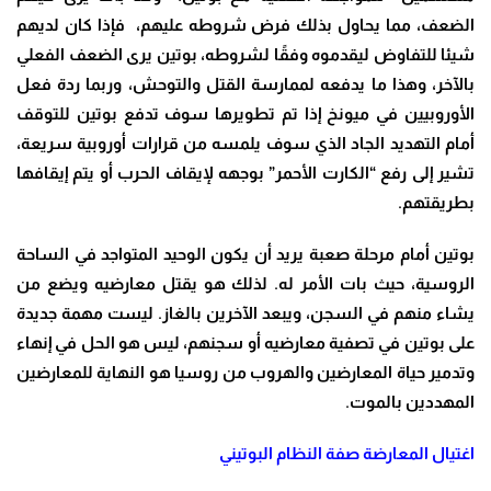
الضعف، مما يحاول بذلك فرض شروطه عليهم، فإذا كان لديهم
شيئا للتفاوض ليقدموه وفقًا لشروطه، بوتين يرى الضعف الفعلي
بالآخر، وهذا ما يدفعه لممارسة القتل والتوحش، وربما ردة فعل
الأوروبيين في ميونخ إذا تم تطويرها سوف تدفع بوتين للتوقف
أمام التهديد الجاد الذي سوف يلمسه من قرارات أوروبية سريعة،
تشير إلى رفع “الكارت الأحمر” بوجهه لإيقاف الحرب أو يتم إيقافها
بطريقتهم.
بوتين أمام مرحلة صعبة يريد أن يكون الوحيد المتواجد في الساحة
الروسية، حيث بات الأمر له. لذلك هو يقتل معارضيه ويضع من
يشاء منهم في السجن، ويبعد الآخرين بالغاز. ليست مهمة جديدة
على بوتين في تصفية معارضيه أو سجنهم، ليس هو الحل في إنهاء
وتدمير حياة المعارضين والهروب من روسيا هو النهاية للمعارضين
المهددين بالموت.
اغتيال المعارضة صفة النظام البوتيني