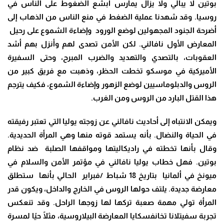
بوتين لا يبالي ولا يزال يمارس أبشع الضغوط على الناس في
روسيا. وقد شهدنا عملية الضغط في منع الناس من الذهاب إلى
أضرحة الجنود المجهولين لوضع الورود وإضاءة الشموع على رحيل
المعارض الأول نافالني. لكن الأمن تصدى لهم وأنزل بهم أشد
العقوبات، بالتصدي والتهديد والضرب المبرح، وحتى السفيرة
الأميركية في موسكو تخطت الحظر، وذهبت مع فريق كبير من
الروس والدبلوماسيين لوضع الزهور وإضاءة الشموع، فكيف يترجم
هذا القتل البارد من الروس ومن الغرب.
ويمكن الانتباه إلى أحاديث نافالني عن زوجته يوليا التي تعتبر رفيقته
في الحياة والنضال. بأنه يستمد قوته منها وهي المرأة الحديدية.
وقال بأنها تخطته في راديكاليتها ومواقفها الصلبة ضد نظام
بوتين. فهل خطاب يوليا نافالني في مؤتمر الأمن والسلام في
ميونخ في ألمانيا بتاريخ 18 شباط /فبراير الحالي بأنها ستطلق
معارضة جديدة. يلتف حولها الروس في الخارج والداخل، ويكون قدر
المرأة تولي مهمة صعبة تركها لها زوجها الراحل. وقد تنعكس
تجربة سفيتلانا تخانفسكايا المعارضة البيلاروسية، مثلًا حيًا لمسرة