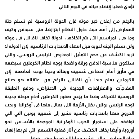
تؤدي فعليا لإنهاء حياته في اليوم التالي.
بالرغم من إعلان خبر موته فإن الدولة الروسية لم تسلم جثة
المعارض إلى أمه، حيث حاول النظام ابتزازها، متى سيدفن وكيف
وما هي المراسيم التي يتم اتخاذها، الدولة تخاف نافالني في موته
ولن تسلم الجثة لذويه قبل انتهاء الانتخابات الرئاسية، لإن الدولة لا
تريد الكشف عن حجم التمثيل المعارض للرئيس الروسي، والتي
ستكون مناسبة الدفن ورقة واضحة بوجه نظام الكرملين سيضعه
في مأزق أمام انخفاض شعبيته وبقائه وحيدا بوجه العاصفة، لإن
الكرملين يعلم جيدا بأن نافالني بالرغم من اعتقاله هو صانع
المفاجآت والاعتراضات الجديدة في الاعتراض، ودفع الطبقة
الروسية للتحرك، وهذا ما يزعج صقور الكرملين أمام مرحلة جديدة
توجه الرئيس بوتين بظل الأزمة التي يعاني منها في أوكرانيا، ويجب
الخروج منها بانتخابات رئاسية تشير إلى شعبية بوتين التي التي
توافقه على استمرار الحرب الأوكرانية الموجهة بالأساس نحو
أوروبا، وأيضا يخاف الكشف عن آثار فعلية التسمم التي تم بها إنهاء
حياة المعارض، والتي تشير فعليا اإى تورط بوتين فيها.