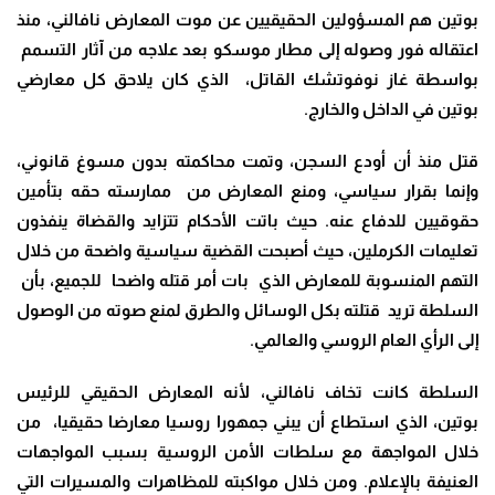
بوتين هم المسؤولين الحقيقيين عن موت المعارض نافالني، منذ
اعتقاله فور وصوله إلى مطار موسكو بعد علاجه من آثار التسمم
بواسطة غاز نوفوتشك القاتل، الذي كان يلاحق كل معارضي
بوتين في الداخل والخارج.
قتل منذ أن أودع السجن، وتمت محاكمته بدون مسوغ قانوني،
وإنما بقرار سياسي، ومنع المعارض من ممارسته حقه بتأمين
حقوقيين للدفاع عنه. حيث باتت الأحكام تتزايد والقضاة ينفذون
تعليمات الكرملين، حيث أصبحت القضية سياسية واضحة من خلال
التهم المنسوبة للمعارض الذي بات أمر قتله واضحا للجميع، بأن
السلطة تريد قتلته بكل الوسائل والطرق لمنع صوته من الوصول
إلى الرأي العام الروسي والعالمي.
السلطة كانت تخاف نافالني، لأنه المعارض الحقيقي للرئيس
بوتين، الذي استطاع أن يبني جمهورا روسيا معارضا حقيقيا، من
خلال المواجهة مع سلطات الأمن الروسية بسبب المواجهات
العنيفة بالإعلام. ومن خلال مواكبته للمظاهرات والمسيرات التي