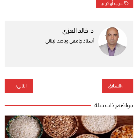
حرب أوكرانيا
د. خالد العزي
أستاذ جامعي وباحث لبناني
تصفّح
السابق
التالي
المقالات
مواضيع ذات صلة