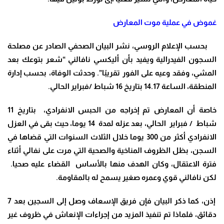
غموض في عملية موت المعارض
بحسب الإعلام الروسي، نشر البيان الصحفي الصادر عن مصلحة
السجون الفيدرالية ويفيد بأن أليكسي نافالني “شعر بتوعك بعد
المشي، وفقد وعيه على الفور تقريبًا”. وحدثت الوفاة، بحسب إدارة
المنطقة، الساعة 14.17 بتاريخ 16 شباط /فبراير الحالي.
خاصة أن المعارض تم إخراجه من الحبس الانفرادي، بتاريخ 11
شباط / فبراير الحالي، بعد عزله لمدة 14 يوما، حيث بقى في العزل
الانفرادي أكثر من 300 يوما خلال الثلاث السنوات التي قضاها في
السجن، بظل الظروف المناخية والصحية التي مرت على نفالي أثناء
فترة الاعتقال، وكان الهدف منها بالأساس القضاء عليه صحيا.
لكن نافالني قوي وعمره صغير يسمح له بالمقاومة.
إذن، كما ذكر البيان فإن فريق الإسعاف وصل إلى السجين بعد 7
دقائق، فلماذا تم تنفيذ المزيد من إجراءات الإنعاش في ظروف غير