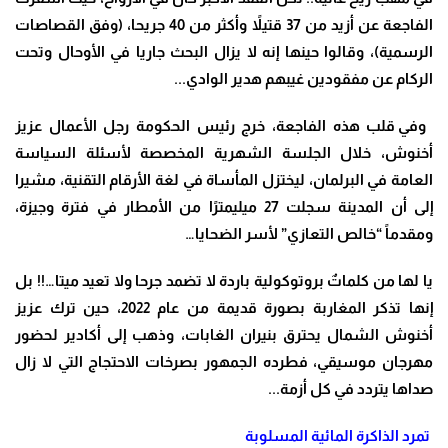
الفاجعة عن أزيد من 37 قتيلاً وأكثر من 40 جريحا، (وفق القصاصات
الرسمية)، وقالوا حينها إنه لا يزال البحث جاريا في الأوحال وتحت
الركام عن مفقودين غيبهم هدير الوادي..
.
وفي قلب هذه الفاجعة، خرج رئيس الحكومة رجل الأعمال عزيز
أخنوش، خلال الجلسة الشهرية المخصصة لأسئلة السياسة
العامة في البرلمان، ليختزل المأساة في لغة الأرقام التقنية، مشيرا
إلى أن المدينة سجلت 27 ميليمترًا من الأمطار في فترة وجيزة،
ومقدماً “خالص التعازي” لأسر الضحايا…
يا لها من كلماتٌ بروتوكولية باردة لا تضمد جرحا ولا تعيد ميتا…!! بل
إنها تذكر المغاربة بصورة قديمة من عام 2022، حين ترك عزيز
أخنوش الشمال يحترق بنيران الغابات، وذهب إلى أكادير لحضور
مهرجان موسيقي، فطرده الجمهور بصرخات الاحتجاج التي لا زال
صداها يتردد في كل أزمة..
.
تمرد الذاكرة المائية المسلوبة