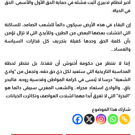
أخير لنظام تدبيري أثبت فشله في حماية الحق الأول والأسمى: الحق
في الحياة
.
إن البقاء في هذه الأرض سيكون دائماً للشعب الصامد، للساكنة
التي انتشلت بعضها البعض من الطين، وللأيدي التي لا تزال تؤمن
بأن كلمة الحق وحدها كفيلة بتجريف كل قذارات السياسة
والفساد…
إننا لا ننتظر من حكومة أخنوش أن تنقذنا، بل ننتظر لحظة
المحاسبة التاريخية التي ستعيد لكل ذي حق حقه، وتجعل من “وادي
الشعبة” درسا لا يُنسى في كرامة المواطن وقدسية روحه. فالبحر
باقٍ.. والوادي استعاد مجراه.. والشعب المغربي سيبقى دائما هو
“البذرة” التي لا تغرق أبدا مهما اشتدت العواصف وتكاثرت الخيانات
.
شارك هذا الموضوع