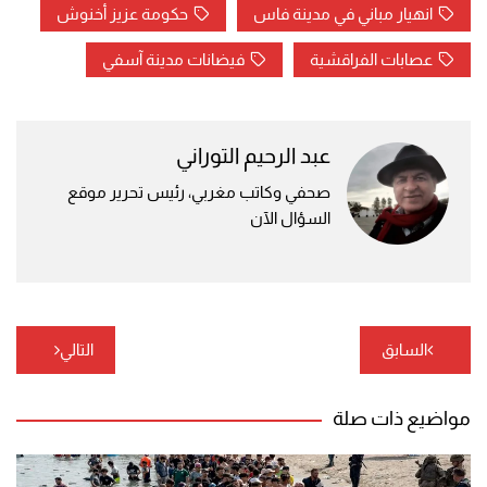
انهيار مباني في مدينة فاس
حكومة عزيز أخنوش
عصابات الفراقشية
فيضانات مدينة آسفي
عبد الرحيم التوراني
صحفي وكاتب مغربي، رئيس تحرير موقع
السؤال الآن
تصفّح
السابق
التالي
المقالات
مواضيع ذات صلة