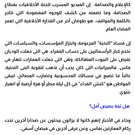
كالإعلام والصحافة.. إن الفيديو المسرب للجنة الأخلاقيات بقطاع
الصحافة، وما تضمنه من كشف للوجوه المفضوحة التي تتاجر
بالكلمة والمواقف، هو طوفان آخر من القذارة الأخلاقية التي تغمر
الفضاء العام
.
إن فساد “النخبة” المزعومة، وابتزاز المؤسسات، والسياسات التي
تخدم كبار الرأسماليين على حساب الفقراء، هي التي جعلت الوديان
تفيض على البيوت المتهالكة، وهي التي جعلت العمارات تنهار في
فاس. فالميزانيات التي كان يجب أن تذهب لتقوية البنى التحتية،
غالباً ما تضيع في مسالك المحسوبية وتضارب المصالح، ليبقى
المواطن هو “كبش الفداء” في كل ليلة مطر أو هزة أرضية أو انهيار
بنيوي
.
هل ثمة بصيص أمل؟
وجاء في الأخبار إنهم كانوا لا يزالون يبحثون عن ضحايا آخرين تحت
ركام العمارتين بفاس، وعن غرقى آخرين في فيضان أسفي..