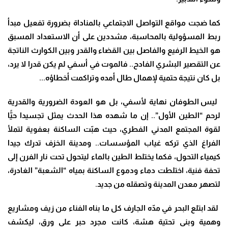
كما ضجت مواقع التواصل الاجتماعي بالمناداة بضرورة تفعيل مبدأ
ربط المسؤولية بالمحاسبة، مشددين على أن الاستعداد المسبق
هو الخيط الرفيع والفاصل بين القضاء والقدر وبين الكوارث الناتجة
عن التقصير البشري الفادح.. فالموت في أسفي لم يكن قدرا لا يرد،
بل كان نتيجة حتمية لإهمال طال أمده وتراكمت أخطاؤه..
.
ليس الطوفان نهاية لأسفي، بل هو العودة الضرورية والقدرية
لرحم “الطين الأول”.. إن ما شهده هذا الحدث يمثل تجسيدا حيًّا
لقوة المجتمع المدني الفطري، حيث هبّت الساكنة بعفوية لتملأ
الفراغ الذي تركه غياب المؤسسات.. ومدينة الخزف تدرك جيدا
كيمياء التحول، فكما يختلط الطين بالماء ليتحول تحت نار الفرن إلى
تحفة فنية، اختلطت دماء ودموع الساكنة بمياه “الشعبة” الغادرة،
لتصهر معدن المدينة وتصقله من جديد
.
لقد ابتلع البحر في مدّه الجارف كل ما بناه الفناء من زيف ومشاريع
وهمية وبنى تحتية هشة، كانت مجرد حبر على ورق، ليكشف