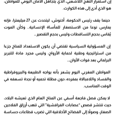
إن استمرار النهج اللاشعبي، الذي يتجاهل الأمان اليومي للمواطن،
هو الذي أدى إلى هذه الكوارث
.
حينما يقف رئيس الحكومة، أخنوش، ليتحدث عن 27 ميليمترا، فإنه
يمارس نوعا من الاستصغار للمأساة الإنسانية.. وكأن الموت
يُقاس بحجم التساقطات وليس بحجم التقصير…
إن المسؤولية السياسية تقتضي أن يكون الاستعداد للمناخ جزءا
من استراتيجية وطنية لحماية الأرواح، وليس مجرد مادة للتبرير
البرلماني بعد فوات الأوان…
المواطن المغربي اليوم يشعر بأنه يواجه الطبيعة والبيروقراطية
والفساد واللامبالاة بمفرده، دون مظلة تحميه أو نجدة تسعفه في
الوقت المناسب
.
لا يمكن فصل فاجعة أسفي عن المناخ العام الذي تعيشه البلاد،
حيث تنتشر قصص “عصابات الفراقشية” التي تنهب أرزاق الفلاحين
الصغار، وصولاً إلى الفضائح الأخلاقية التي تضرب قطاعات حساسة