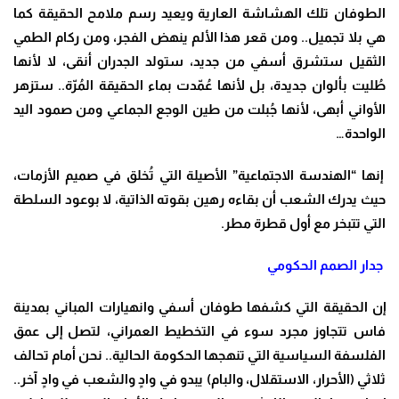
الطوفان تلك الهشاشة العارية ويعيد رسم ملامح الحقيقة كما
هي بلا تجميل.. ومن قعر هذا الألم ينهض الفجر، ومن ركام الطمي
الثقيل ستشرق أسفي من جديد، ستولد الجدران أنقى، لا لأنها
طُليت بألوان جديدة، بل لأنها عُمّدت بماء الحقيقة المُرّة.. ستزهر
الأواني أبهى، لأنها جُبلت من طين الوجع الجماعي ومن صمود اليد
الواحدة…
إنها “الهندسة الاجتماعية” الأصيلة التي تُخلق في صميم الأزمات،
حيث يدرك الشعب أن بقاءه رهين بقوته الذاتية، لا بوعود السلطة
التي تتبخر مع أول قطرة مطر
.
جدار الصمم الحكومي
إن الحقيقة التي كشفها طوفان أسفي وانهيارات المباني بمدينة
فاس تتجاوز مجرد سوء في التخطيط العمراني، لتصل إلى عمق
الفلسفة السياسية التي تنهجها الحكومة الحالية.. نحن أمام تحالف
ثلاثي (الأحرار، الاستقلال، والبام) يبدو في وادٍ والشعب في وادٍ آخر..