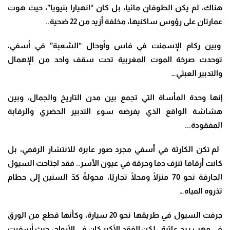
هناك، لم يكن الطوفان مائيا، بل كان “انهيارا بنيويا”، حيث هوت
عمارتان على رؤوس ساكنيها، مخلفة أزيد من 22 ضحية..
وبين ركام الإسمنت في فاس وأوحال “الشعبة” في أسفي،
توحدت صرخة الموت المغربية تحت سقف واحد من الإهمال
والتدبير العبثي…
إنها وحدة المأساة التي تجمع بين مدن التاريخ والجمال، وبين
هشاشة الواقع الذي يفرضه سوء التدبير الحضري والرقابة
المفقودة
.
..
لم تكن الكارثة في أسفي مجرد صور عابرة للانتشار الرقمي، بل
كانت أرقاما تنزف دما وحرقة في عيون الأسر.. فقد اجتاحت السيول
الجارفة نحو 70 منزلًا ومحلًا تجاريًا، محولةً كدّ السنين إلى حطام
تذروه المياه…
جرفت السيول في طريقها نحو 20 سيارة، وكأنها قطع من الورق
في مهب ريح عاتية.. لكن الفقد الأكبر كان في الأرواح، حيث أسفرت