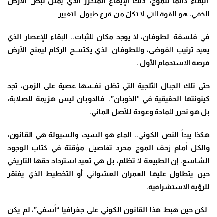
البقاءُ دائماً للموج، ذلك الإيقاع المتكرر الذي يمثل نبض الأرض
الخفي، هو القوة التي لا تكلّ من قرع طبول التغيير
.
في فلسفة الطوفان، لا يوجد مكان للثبات.. البقاء للإعصار الذي
يعيد ترتيب الفوضى، وللطوفان الذي يكتسح الركام ليمنح الأرض
فرصة الاستحمام الأول..
حتى تلك الجبال الثلجية التي تظن نفسها عصية على الزمن، تجد
كينونتها الحقيقية في “الذوبان”.. فالذوبان ليس هزيمة للصلابة،
بل هو تحرر للمادة وعودة للأصل المائي.
هكذا يبدأ النص الكوني.. الماء هو السيد، والسيولة هي القانون،
والكل أمام زحف الموج مجرد تفاصيل مؤقتة في كتاب الوجود
الشاسع. إن الطبيعة لا تظلم، بل هي تعيد استرداد حقها التاريخي
حين يتطاول عليها العمران العشوائي أو التخطيط الذي يفتقر
للرؤية الاستشرافية
.
لكن حين هبط هذا القانون الكوني على جغرافيا “أسفي”، لم يكن