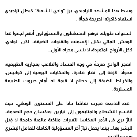
وسط هذا المشهد التراجيدي، برز “وادي الشعبة” كبطل تراجيدي
استعاد ذاكرته الجريحة فجأة..
لسنوات طويلة، توهم المخططون والمسؤولون أنهم لجموا هذا
الوحش المائي بكتل الإسمنت والقنوات الضيقة.. لكن الوادي،
ككل الأرواح المتمردة، لا ينسى مجراه الأول…
انفجر الوادي صرخةً في وجه الفساد والتلاعب بمجاريه الطبيعية،
محولاً الأزقة إلى أنهار هادرة، والحكايات اليومية إلى كوابيس،
والخرائط الضيقة إلى حطام لا قيمة له أمام جبروت الطبيعة
المستردة
.
هذه الفاجعة فجرت نقاشا حادا على المستوى الوطني، حيث
انقسم النشطاء والمتابعون إلى تيارين يعكسان حجم الصدمة..
تيارٌ يرى في الأمر انعكاسا لتغيرات مناخية عالمية جامحة لا قِبَل
للبشر بها… بينما يحمل تيارٌ آخر المسؤولية الكاملة للعامل البشري
وسوء التدبير.