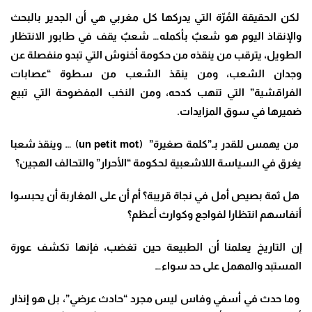
لكن الحقيقة المُرّة التي يدركها كل مغربي هي أن الجدير بالبحث
والإنقاذ اليوم هو شعبٌ بأكمله… شعبٌ يقف في طابور الانتظار
الطويل، يترقب من ينقذه من حكومة أخنوش التي تبدو منفصلة عن
وجدان الشعب، ومن ينقذ الشعب من سطوة “عصابات
الفراقشية” التي تنهب كدحه، ومن النخب المفضوحة التي تبيع
ضميرها في سوق المزايدات
.
من يهمس للقدر بـ”كلمة صغيرة” (
un petit mot
)
…
وينقذ شعبا
يغرق في السياسة اللاشعبية لحكومة “الأحرار” والتحالف الهجين؟
هل ثمة بصيص أمل في نجاة قريبة؟ أم أن على المغاربة أن يحبسوا
أنفاسهم انتظارا لفواجع وكوارث أعظم؟
إن التاريخ يعلمنا أن الطبيعة حين تغضب، فإنها تكشف عورة
المستبد والمهمل على حد سواء…
وما حدث في أسفي وفاس ليس مجرد “حادث عرضي”، بل هو إنذار