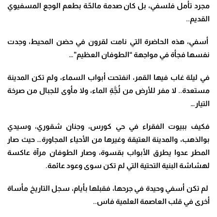
مجرد تأمل فلسفي، بل كان صدمة مالحّة بطعم الوجع المسفيوي
القديم..
أسفي، هذه الحاضرة التي نامت لقرون في حضن المحيط، وجدت
نفسها فجأة في مواجهة “الطوفان العظيم”…
في ليلة غاب فيها القمر، انفتحت أبواب السماء، ولم تكن المدينة
مستعدة.. لا مفر للأرض من لُجَّةِ الماء، ولا مأوى للجبال من صرخة
التيار…
فكيف ببيوت الفقراء في حي كورس، وجنان شقوري، وسيدي
بوالذهب، والمدينة العتيقة وغيرها من الأحياء المجاورة… حيث صار
المطر عدوا يطرق الأبواب بقسوة، وصار الطوفان مرآة عاكسة
لهشاشة البنية التحتية التي لم تكن سوى وعود عائمة
.
لم تكن أسفي وحيدة في جرحها، فقبلها بأيام، سجل التاريخ مأساة
أخرى في قلب العاصمة العلمية فاس..