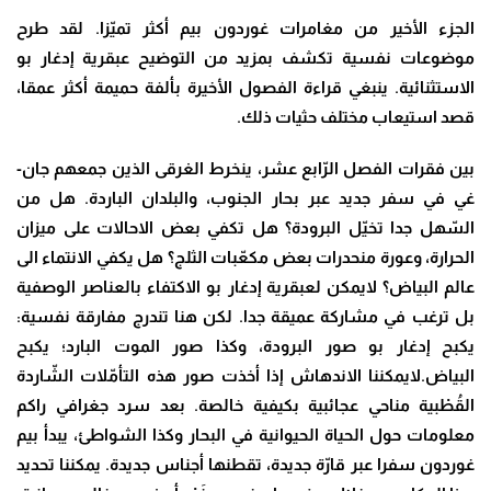
الجزء الأخير من مغامرات غوردون بيم أكثر تميّزا. لقد طرح
موضوعات نفسية تكشف بمزيد من التوضيح عبقرية إدغار بو
الاستثنائية. ينبغي قراءة الفصول الأخيرة بألفة حميمة أكثر عمقا،
قصد استيعاب مختلف حثيات ذلك.
بين فقرات الفصل الرّابع عشر، ينخرط الغرقى الذين جمعهم جان-
غي في سفر جديد عبر بحار الجنوب، والبلدان الباردة. هل من
السّهل جدا تخيّل البرودة؟ هل تكفي بعض الاحالات على ميزان
الحرارة، وعورة منحدرات بعض مكعّبات الثلج؟ هل يكفي الانتماء الى
عالم البياض؟ لايمكن لعبقرية إدغار بو الاكتفاء بالعناصر الوصفية
بل ترغب في مشاركة عميقة جدا. لكن هنا تندرج مفارقة نفسية:
يكبح إدغار بو صور البرودة، وكذا صور الموت البارد؛ يكبح
البياض.لايمكننا الاندهاش إذا أخذت صور هذه التأمّلات الشّاردة
القُطْبية مناحي عجائبية بكيفية خالصة. بعد سرد جغرافي راكم
معلومات حول الحياة الحيوانية في البحار وكذا الشواطئ، يبدأ بيم
غوردون سفرا عبر قارّة جديدة، تقطنها أجناس جديدة. يمكننا تحديد