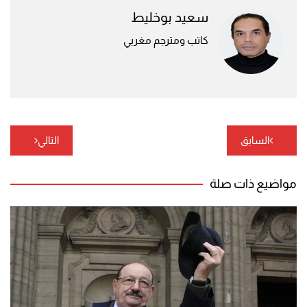
سعيد بوخليط
كاتب ومترجم مغربي
تصفّح
السابق
التالي
المقالات
مواضيع ذات صلة