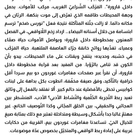
داخل قارورة”. المَرْكَب الشّراعيّ الغريب، مركب للأموات. يحمل
وجهة المحيطات طاقمه الذي تعرّض إلى موت بنكهة. الربّان في
مكانه دائما. لا زالت جثّته المتآكلة نتيجة فعل ”نورس ضخم” ترسم
ابتسامة من خلال أسنانه البيضاء… ازداد زخم اللاّواقعي، في الفصل
المعنون بمخطوطة داخل قارورة؛ ويواصل الأموات حياة صمّاء
وعمياء، تغذّيها روائح خانقة جرّاء العاصفة الملتهبة. حياة المَرْكَب
في خشبه، وحديده؛ ينتفخ ويقتات على ماء المحيطات. يبدو بأنّ
الكون قد تنامى بالرّؤيا. من المفيد بعد قراءة مخطوطة داخل
قارورة، أن نقرأ عبر صفحات مغامرات غوردون دو بيم سردا أقل
خرافية بالتّأكيد، وفق صيغة مخفّفة، انطوت بكل بداهة على لبنات
كوابيس تحظى بالأفضلية عند حالم كبير. ألا نفتقد بالفعل إلى وثائق
تعيد ربط التّجربة الحُلُمية والنّشاط الأدبي؟ الأدب، المنشطر بين
العجائبي والحقيقي، بين الخلق المجّاني وكذا التّوصيف الخانع، غير
مهتمّ غالبا جدا بأشكال وسيطة ومتداخلة تعتبر مع ذلك بمثابة صيغ
للخيال الحيّ. تساعدنا مغامرات غوردون بيم، القريبة من حكايات
غريبة على إعادة ربط الواقعي والمتخيّل بخصوص عدّة موضوعات.