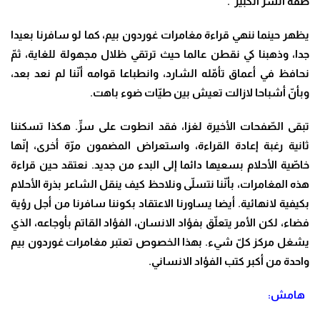
ضفّة السّرّ الكبير”.
يظهر حينما ننهي قراءة مغامرات غوردون بيم، كما لو سافرنا بعيدا
جدا، وذهبنا كي نقطن عالما حيث ترتقي ظلال مجهولة للغاية، ثمّ
نحافظ في أعماق تأمّله الشارد، وانطباعا قوامه أنّنا لم نعد بعد،
وبأنّ أشباحا لازالت تعيش بين طيّات ضوء باهت.
تبقى الصّفحات الأخيرة لغزا، فقد انطوت على سرٍّ. هكذا تسكننا
ثانية رغبة إعادة القراءة، واستعراض المضمون مرّة أخرى، إنّها
خاصّية الأحلام بسعيها دائما إلى البدء من جديد. نعتقد حين قراءة
هذه المغامرات، بأنّنا نتسلّى ونلاحظ كيف ينقل الشاعر بذرة الأحلام
بكيفية لانهائية. أيضا يساورنا الاعتقاد بكوننا سافرنا من أجل رؤية
فضاء، لكن الأمر يتعلّق بفؤاد الانسان، الفؤاد القاتم بأوجاعه، الذي
يشغل مركز كلّ شيء. بهذا الخصوص تعتبر مغامرات غوردون بيم
واحدة من أكبر كتب الفؤاد الانساني.
هامش: