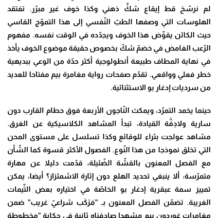
لم نرسّخ قط إيقاع شكٍّ ذهني وكذا خوف غير مبرّر. تفتقد
الهلوسات التي وصفها الطبّ النّفسي إلى هذا التموّج القاسي
حيث الكائن يقوِّض هذا الخوف ويجدّده في الوقت نفسه. مفهوم
الرّعب الغامض في خضمّ شكّ بخصوص حقيقة موضوع الخوف يأخذ
في نهاية المطاف طبيعة أنطولوجية أكثر حدّة من الوعي ببديهية
خطر فعلي وواقعي. تقدّم صفحات رواية مغامرة بيم مفتاحا للعديد
من سرديات إدغار بو الاستثنائية.
حينما يخمد التمرّد، ويمكث النّاجون الأربعة فوق حطام القارب دون
سارية ولادِفَّة القيادة، تبدأ المشاهد الكلاسيكية عن الغرق.
مشاهد عولجت بثراء للوقائع وكذا تسلسل على مستوى المحن
التي تخلق نموذجا من هذا النّوع. الفصول الأكثر قسوة كما الشّأن
مع الفصل المعنون بالقشّة الضّئيلة، قدّمت دليلا عن مهارة
متمرّسة: ألا ينبغي تحديد الهلع دون إثارة الاشمئزاز؟ أيضا، يمكن
تمييز سمة عبقرية إدغار بو الخاصّة في اختياره بعض التِّيمات
الغريبة. تضمّن الفصل المعنون بـ ”مَرْكَب شراعيّ غريب” ضمن
مغامرات غوردون بيم مشهدا صادفناه ثانية في حكاية ”مخطوطة