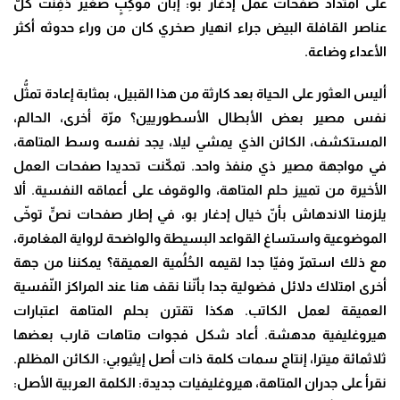
على امتداد صفحات عمل إدغار بو: إبّان موكِبٍ صغير دُفِنَت كلّ
عناصر القافلة البيض جراء انهيار صخري كان من وراء حدوثه أكثر
الأعداء وضاعة.
أليس العثور على الحياة بعد كارثة من هذا القبيل، بمثابة إعادة تمثُّل
نفس مصير بعض الأبطال الأسطوريين؟ مرّة أخرى، الحالم،
المستكشف، الكائن الذي يمشي ليلا، يجد نفسه وسط المتاهة،
في مواجهة مصير ذي منفذ واحد. تمكّنت تحديدا صفحات العمل
الأخيرة من تمييز حلم المتاهة، والوقوف على أعماقه النفسية. ألا
يلزمنا الاندهاش بأنّ خيال إدغار بو، في إطار صفحات نصٍّ توخّى
الموضوعية واستساغ القواعد البسيطة والواضحة لرواية المغامرة،
مع ذلك استمرّ وفيّا جدا لقيمه الحُلُمية العميقة؟ يمكننا من جهة
أخرى امتلاك دلائل فضولية جدا بأنّنا نقف هنا عند المراكز النّفسية
العميقة لعمل الكاتب. هكذا تقترن بحلم المتاهة اعتبارات
هيروغليفية مدهشة. أعاد شكل فجوات متاهات قارب بعضها
ثلاثمائة ميترا، إنتاج سمات كلمة ذات أصل إيثيوبي: الكائن المظلم.
نقرأ على جدران المتاهة، هيروغليفيات جديدة: الكلمة العربية الأصل: