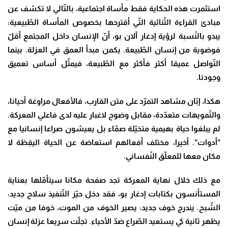
استثمرت هذه الحكاية فقط مأساة اجتماعية، بالتّالي لا تكشف عن
مبادئ القراءة الثّنائية التّي أقترحها بخصوص المأساة الطّبيعية:
يبدو بالنّسبة لرؤية إدغار آلان بو، أنّ الإنسان داخل المجتمع أقلّ
فوضوية من إنسان الطّبيعة. يكمن مبدأ العمق في العزلة. بينما
التّواصل عميقا أكثر فأكثر مع الطّبيعة، فيمثّل أساس تعميق
وجودنا.
هكذا، إبّان مشاهد التمرّد على متن القارب، فالأفعال مراوغة أحيانا،
والتّمويهات متعدّدة، مقابل وضوح لاغبار عليه لدى فاعلي المعركة.
لم يبلغوا حياة بهيمية متخيّلة صمّاء بل يعيشون صراعا إنسانيا مع
”أدوات”. أخيرا، مختلف أفعالهم استعاضة عن الحياة اليقِظة لا
مكان معها للمعلّق النّفساني.
مع ذلك خلال نهاية المعركة تجد صفحة مكانا سيتأمّلها بعناية
المستأنسون بكتابات إدغار بو، فقد دخل حيّز التّنفيذ سلاح جديد:
الشّبح. يندرج خوف جديد: يصير الخوف من الموت، خوفا من ميّت
يظهر ثانية كي يستعيد الصّراع ضدّ الأحياء. تجلّت سريعا عزلة إنسان