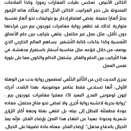
الكائن الأبيض. تعكس طيات المغارات رموزا، وكذا العلامات
المنحوتة على حجر الغرانيت. الكائن الذكيّ الذي يفكِّك هاته الرّموز
يجترّ ألغازا حميمة. يفضي اهتمام إدغار بو بتوليفات نحو ألغاز نفسية
متوارية. لذلك قد تظهر رواية مغامرات غوردون بيم حين قراءتها
دون تأمّل، مثل عمل غير مكتمل، ينتهي بتركيب بين حلم الأعماق
النّفسية وكذا بناءات كتابة التّشفير. يساهم العالم الخارجي الذي
يوصف من خلال تنوّعه، مثل مناسبة أسفار باستمرار مدهشة، في
هذا التّركيب بين الحلم والفكر. يشتغل الحالم والكون معا على بلورة
نفس العمل.
يجري الحديث إذن عن التّأثير الحُلُمي لمضمون رواية بدت من الوهلة
الأولى، أنّها تستدعي فقط عناصر موضوعية. بهذا الصّدد، أدرك
ليون لومونيي المدى البعيد (3)، معتبرا مغامرات غوردون بيم :
“رواية بحرية لاتشبه رواية أخرى. ولا تمضي نحو مناخ محتمل، مفاده
عودة مطمئنّة للبطل إلى بيته؛ بل تنتهي بغتة وجهة أكثر الرّؤى
شعرية وجنونا؛ بعيدا عن انتهاء هذا النصّ بإرضاء الفكر، فإنّه يمدّ
الخيال باندفاع مذهل”. إرضاء الفكر، معناه عادة تضييقا على الخيال.