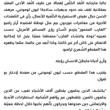
غالبا مايجابه النّقد الحُلُمي إهمالا من طرف النّقد الأدبي المقيّد
بعقلانية تقف عند حدود بديهيات ساذجة! ليون لومونيي، مرهف
الحسّ حيال نقيض الاستمرارية الحُلُمية للأعمال، رأى في الصّفحات
الأخيرة من مغامرات غوردون بيم مثل توطئة لقصيدة آرثر رامبو
”القارب المخمور”.يترجم اتّساع رؤى المسافر الأمريكي، حسب
تعبيره:”دوخة وانتشاء القارب”،منعطفا معيّنا يتيح لنا إمكانية
الانفتاح على كائن آخر غير كائننا، وكذا أبعد من عالمنا، مثلما يظهره
هذا المقطع الشّعري لرامبو:
وأرى أحيانا مايظنّ الانسان رؤيته.
يقترب هذا المقطع، حسب ليون لومونيي من صفحة لإدغار بو
تقول:
”يكتشف الذين يحلمون يقظين آلاف الأشياء تغيب عن الذين
يحلمون نائمين. يلتقطون عبر رؤاهم الضّبابية، استطرادات الأبدية
والارتعاش حين صحوتها ويدركون بأنّهم عاينوا خلال لحظة معيّنة