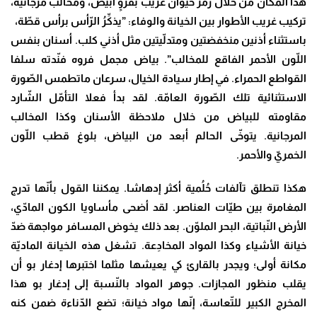
هذا المكان من خلال رمز حيوان غريب بفَرْوٍ أبيض، ومخالب مرجانية،
تركيب غريب الأطوار بين الخيانة والوفاء: ”يذكِّرُ الرّأس برأس قطّة،
باستثناء أذنين منخفضتين ومتدلّيتين مثل أذني كلب. أسنان بنفس
اللّون الأحمر الفاقع للمخالب”. بياض مجمل فروه فنّدته سلفا
القواطع الحمراء. في إطار سيادة الخيال، سرعان ماتطمس الصّورة
الاستثنائية تلك الصّورة العامّة. لقد بدأ فعلا التأمّل الشّارد
مقاومته للبياض من خلال ملاحظة الأسنان وكذا المخالب
المرجانية. يتوخّى الحالم أبعد من البياض، بلوغ قطب اللّون
الخمريّ والأحمر.
هكذا تنطلق تآلفات حُلُمية أكثر إدهاشا. يمكننا القول بأنّها تدرج
المغامرة بين طيّات العناصر. لقد أضحى مأساويا الكون المادّي،
الأرض النّباتية، البحر الملوّن. بعد ذلك يخوض المسافر مواجهة ضدّ
خيانة الأشياء وكذا المواد المخادِعة. تشغل هذه الخيانة الماديّة
مكانة أولى؛ ويجدر بالقارئ كي يعيشها مثلما اختبرها إدغار بو أن
يقلب منظور المجازات. جوهر المواد بالنّسبة إلى إدغار بو هذا
المخرج الكبير للتّعاسة، إنّها مواد خيانة؛ تضع الدّناءة ضمن كنه