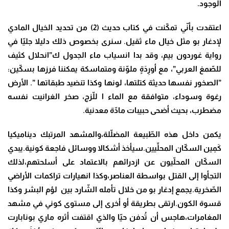
الوجود.
اعتقدت بأنّي تمكّنت في كتاب حديث (2) من تحديد الخيال المادي
لإدغار بو مثل خيال ماء ثقيل. سنرى بخصوص ذلك دليلا جليّا في
رواية غوردون بيم، وقد بدا انسياب ماء الجدول ك”انحلال كثيف
للصّمغ العربي”، مع أورِدَةٍ ملوّنة ومتماسكة يمكننا فرزها بسكّين:
”الصخور نفسها حديثة كتلتها، لونها وكذا تنضيد طبقاتها ”. الأرض
رغوة وسوداء، متوافقة مع الماء ا للّزج، صخر الغرانيت نفسه
مضطرب، بحيث أضحى حبيبات مادّة معدنية.
يكمن داخل هذه الطّبيعة المضلّلة،والمشهد المرتبك ديناميكيا
كَمِين السكّان المحلِّيين.سيأخذ أشكالا ووسائل فاجعة كونية.يبدي
السكّان المحلّيون عن ازدرائهم بالاعتماد على أسلحتهم،لذلك
التجأوا إلى القتل بواسطة العناصر،وكذا انهيارات تراكمات الأراضي
الصّخرية.يجمع إدغار بو من خلال تأمله الشّارد بين لؤم البشر وكذا
قسوة الكون.ارتقى بطريقة أو أخرى إلى مستوى كوني في مشهد
المغامرات،هاجس أن تُدفن حيّا والذي اقتفت أثره ماري بونابارت