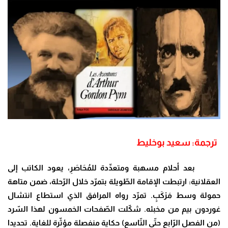
ترجمة: سعيد بوخليط
بعد أحلام مسهبة ومتعدِّدة للمُحَاصَرِ، يعود الكاتب إلى
العقلانية: ارتبطت الإقامة الطّويلة بتمرّد خلال الرّحلة، ضمن متاهة
حمولة وسط مَرْكَبٍ. تمرّد رواه المرافق الذي استطاع انتشال
غوردون بيم من مخبئه. شكّلت الصّفحات الخمسون لهذا السّرد
(من الفصل الرّابع حتّى التّاسع) حكاية منفصلة مؤثّرة للغاية. تحديدا