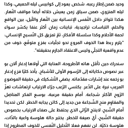
وحيد ضمن إطار رعبه، شخص يعود إلى كوابيس ليله الحميمي، وكذا
ليله المنزوي، ضمن سياق زمن يعيش خلاله أيضا مواقف النّهار.
هكذا تتواتر داخل النّفس الإنسانية بين النّهار واللّيل، بين الواقع
والحلم، التباسات تراجيدية، تباينات زمان أكثر عنفا يكسّر سواء
لحمة الأحلام وكذا سلسلة الأفكار، ثمّ تمزيق كل النّسيج الإنساني:
”يلزم ربط هذا الخوف المروع نحو تجلّيات بفزع متوقّع، خوف من
عدم واقعية التجلّي وليس الاعتقاد الجازم بحقيقته”.
سندرك حين تأمّل هاته الأطروحة، العناية التي أولاها إدغار آلان بو
عبر نصوص حكاياته إلى الرّسوم الأولى للأشباح. يأخذ كليّا فزع إدغار
بو زخمه عند إشارات مقدّماته. يضفي التّشكيك في حقيقة الموضوع
المرعِبِ نبرة على الذّعر. يكتسي الرّعب جرّاء الارتياب ارتعاشات تهزّ
الرّوح الأكثر شجاعة. أمام حقيقة مرعبة، بوسع الفكر المناضِل
والمقاوِم منح الشّجاعة من جديد إلى كائن يجابه الخطر. لكن تحديدا
أمام الشّبح، لاينتج الرَّائي الذي يحتفظ على صفاء الارتياب بخصوص
حقيقة الشّبح، أيّ صيغة للخطر. يختبر حالة هلوسة واعية بالذّات،
هلوسة ذكيّة. لن نفهم فعلا التّحليل النّفسي للخوف المطروح إذا