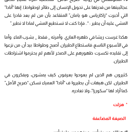
عجائبيتها من قدرتها على تحويل الإنسان إلى طائر (وطواط). إنها “آنادا”
التي أخبرت “زاكارياس هو يامان” المتقاعد بأن من لم يعد قادرا على
المشي عليه أن يطير : “.. فإذا كنت لا تستطيع المشي لماذا لا تطير.”
هكذا غرست ريشا في ظهره العاري. وأمرته _ فقط _ بشرب الماء. وأما
في الأسبوع التاسع، فاستطاع الطيران. أصبح وطواطا. بيد أن من نزعوا
إلى تقليده تكسرت ظهورهم على الصخر لأنهم لم يحترموا اشتراطات
الطيران.
كثيرون هم الذين لم يعودوا يعرفون كيف يمشون، ويفكرون في
الطيران. لكن هيهات أن يطيروا ف “آنادا” العمياء تسكن “ضريح الأمل”
كما أراد لها “سكورزا”، ولا تغادره.
*
هزلت
الصيغة المضاعفة