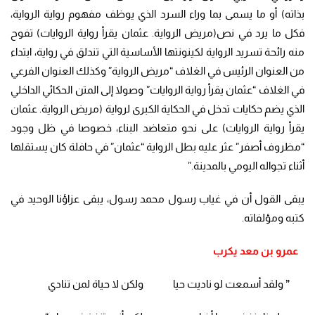
بذاته) أو ما يسمى بما وراء السرد الذي يوظف مفهوم رواية الرواية،
فكل ما يرد في نص(مريض الرواية. عثمان يقرأ رواية الروايات) تفوح
منه رائحة تسريد الرواية لكينونتها الأساسية التي تندلق في رواية، ابتداء
من العنوان الرئيس في الغلاف “مريض الرواية” وكذلك العنوان الفرعي
في الغلاف “عثمان يقرأ رواية الروايات” وصولا إلى المتن الحكائي الداخلي
الذي يضم حكايات تدخل في الحكاية الكبرى لرواية (مريض الرواية. عثمان
يقرأ رواية الروايات) على نحو متعاضد البناء، خصوصا في ظل وجود
“مظروف أصفر” عثر عليه بطل الرواية “عثمان” في حافلة كان يستقلها
أثناء تجواله اليومي بالمدينة.”
يبقى القول أن في غياب رسول محمد رسول، يبقى عزاؤنا الوحيد في
كتبه ومؤلفاته.
عمرو بن معد يكرب
”
ولقد أسمعت لو ناديت حيا ولكن لا حياة لمن تنادي