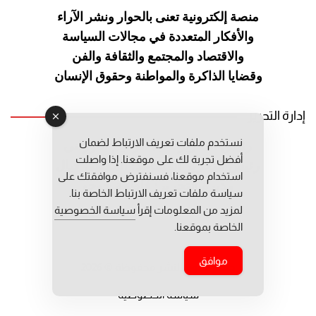
منصة إلكترونية تعنى بالحوار ونشر
الآراء
والأفكار المتعددة في مجالات
السياسة
والاقتصاد والمجتمع والثقافة
والفن
وقضايا الذاكرة والمواطنة
وحقوق الإنسان
إدارة التحرير
نستخدم ملفات تعريف الارتباط لضمان
رئيس التحرير: عبد الرحيم التوراني
أفضل تجربة لك على موقعنا. إذا واصلت
رئيس التحرير المساعد: المعطي قبال
استخدام موقعنا، فسنفترض موافقتك على
مديرة التحرير: فاطمة حوحو
سياسة ملفات تعريف الارتباط الخاصة بنا.
لمزيد من المعلومات إقرأ
سياسة الخصوصية
الخاصة بموقعنا.
موافق
جميع حقوق النشر محفوظة © 2026
سياسة الخصوصية