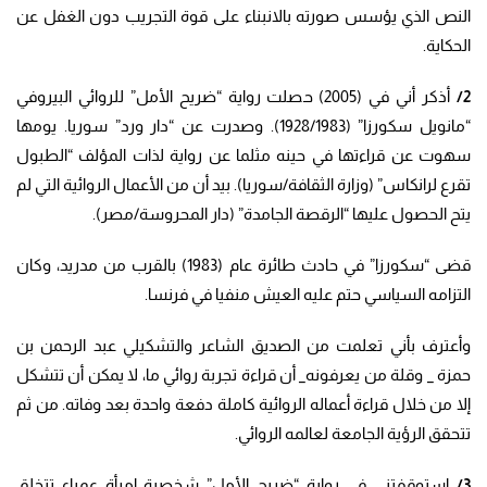
النص الذي يؤسس صورته بالانبناء على قوة التجريب دون الغفل عن
الحكاية.
2/
أذكر أني في (2005) حصلت رواية “ضريح الأمل” للروائي البيروفي
“مانويل سكورزا” (1928/1983). وصدرت عن “دار ورد” سوريا. يومها
سهوت عن قراءتها في حينه مثلما عن رواية لذات المؤلف “الطبول
تقرع لرانكاس” (وزارة الثقافة/سوريا). بيد أن من الأعمال الروائية التي لم
يتح الحصول عليها “الرقصة الجامدة” (دار المحروسة/مصر).
قضى “سكورزا” في حادث طائرة عام (1983) بالقرب من مدريد، وكان
التزامه السياسي حتم عليه العيش منفيا في فرنسا.
وأعترف بأني تعلمت من الصديق الشاعر والتشكيلي عبد الرحمن بن
حمزة _ وقلة من يعرفونه_ أن قراءة تجربة روائي ما، لا يمكن أن تتشكل
إلا من خلال قراءة أعماله الروائية كاملة دفعة واحدة بعد وفاته. من ثم
تتحقق الرؤية الجامعة لعالمه الروائي.
3/
استوقفتني في رواية “ضريح الأمل” شخصية امرأة عمياء تتخلق