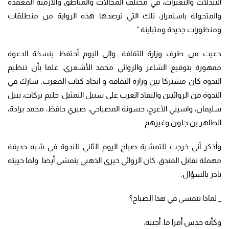
التبدلات والتغيرات، في مختلف المجالات والمناطق والأزمنة المعقدة
والمتحولة باستمرار، تلك التي ترصدها هذه الرواية من منطلقات
ومنظورات جديدة ومتباينة.”
دعيت من طرف وزارة الثقافة. وإلى اليوم أحتفظ بنسخة الدعوة
ممهورة بتوقيع الشاعر والروائي محمد الأشعري، علما بأن تنظيم
الندوة كان مشتركا بين وزارة الثقافة و اتحاد كتاب المغرب. شارك في
الندوة من الروائيين والنقاد العرب على سبيل التمثيل: حليم بركات، نبيل
سليمان، واسيني الأعرج، حسونة المصباحي، صبري حافظ، محمد برادة،
الطاهر بن جلون وغيرهم.
وأذكر أني خرجت للتمشية صباح اليوم الثاني للندوة في شبه حديقة
مهملة تقابل الفندق. كان الروائي خيري الذهبي يتمشى أيضا. ولما حييته
بادر بالسؤال:
_ لماذا تتمشى في هذا الصباح؟
وكأنه حدس أمرا ما. أجبته: