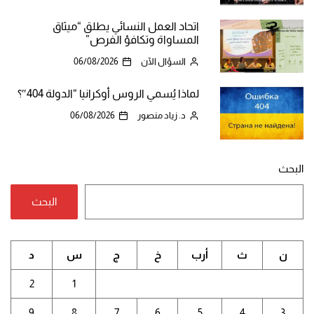
اتحاد العمل النسائي يطلق “ميثاق
المساواة وتكافؤ الفرص”
السؤال الآن
06/08/2026
لماذا يُسمي الروس أوكرانيا “الدولة 404″؟
د. زياد منصور
06/08/2026
البحث
البحث
ن
ث
أرب
خ
ج
س
د
2
1
9
8
7
6
5
4
3