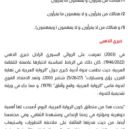
1/
هنالك من يقرأون، و يفهمون ما يقرأون.
2/
هنالك من يقرأون، و لا يفهمون ما يقرأون.
3/
و هنالك من لا يقرأون، و لا يفهمون ( ويفهمون)..
خيري الذهبي
في (2003) تعرفت على الروائي السوري الراحل خيري الذهبي
(1946/2022). كان ذلك في الرباط لمناسبة اختيارها عاصمة للثقافة
العربية، حيث نظمت ندوة أدبية كبرى حول “الرواية العربية في نهاية
القرن: رؤى ومسارات” (25/26/27 شتنبر 2003). وتعد الامتداد القوي
لندوة فاس “الرواية العربية: واقع وآفاق” (1979). و مما جاء في ورقة
تقديمية للندوة :
“يحدث هذا من منطلق كون الرواية العربية، اليوم، أصبحت لها أهمية
جوهرية ومؤثرة في زمننا الإبداعي ومشهدنا الثقافي، وفي مجتمعنا
أيضا، من حيث قدرتها الفائقة على ملاحقة التطورات واستيعاب