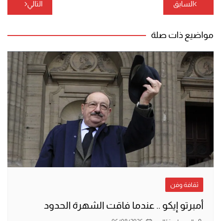
تصفّح
السابق
التالي
المقالات
مواضيع ذات صلة
ثقافة وفن
أمبرتو إيكو .. عندما فاقت الشهرة الحدود