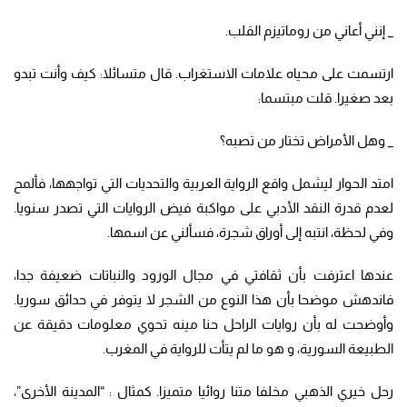
_ إنني أعاني من روماتيزم القلب.
ارتسمت على محياه علامات الاستغراب. قال متسائلا: كيف وأنت تبدو
بعد صغيرا. قلت مبتسما:
_ وهل الأمراض تختار من تصبه؟
امتد الحوار ليشمل واقع الرواية العربية والتحديات التي تواجهها، فألمح
لعدم قدرة النقد الأدبي على مواكبة فيض الروايات التي تصدر سنويا.
وفي لحظة، انتبه إلى أوراق شجرة، فسألني عن اسمها.
عندها اعترفت بأن ثقافتي في مجال الورود والنباتات ضعيفة جدا،
فاندهش موضحا بأن هذا النوع من الشجر لا يتوفر في حدائق سوريا.
وأوضحت له بأن روايات الراحل حنا مينه تحوي معلومات دقيقة عن
الطبيعة السورية، و هو ما لم يتأت للرواية في المغرب.
رحل خيري الذهبي مخلفا متنا روائيا متميزا. كمثال : “المدينة الأخرى”،