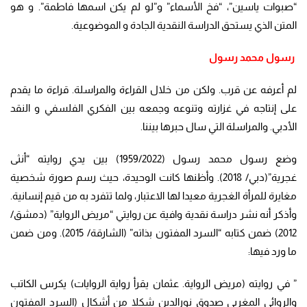
“صبوات ياسين”، “فخ الأسماء” و”لو لم يكن اسمها فاطمة”. و هو
المتن الذي يستحق الدراسة النقدية الجادة و الموضوعية.
رسول محمد رسول
لم أعرفه عن قرب. ولكن من خلال القراءة والمراسلة. قراءة ما يقدم
على إنتاجه في غزارته وتنوعه وجمعه بين الفكري الفلسفي و النقد
الأدبي. والمراسلة التي سال حبرها بيننا.
وضع رسول محمد رسول (1959/2022) بين يدي روايته “أنثى
غجرية”(دبي/ 2018). وأظنها كانت الوحيدة، حيث رسم صورة شخصية
مغايرة للمرأة الغجرية معيدا لها الاعتبار، ولما تتفرد به من قيم إنسانية.
وأذكر أنه نشر دراسة نقدية وافية عن روايتي “مريض الرواية” (دمشق/
2012) ضمن كتابه “السرد المفتون بذاته” (الشارقة/ 2015). ومن ضمن
ما ورد فيها:
” في روايته (مريض الرواية. عثمان يقرأ رواية الروايات) يكرس الكاتب
والروائي المغربي صدوق نورالدين شكلا من أشكال (السرد المفتون