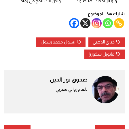
ولو نار نفخت بها أضاءت ولكن أنت تنفخ في رماد “
شارك هذا الموضوع
خيري الذهبي
رسول محمد رسول
مانويل سكورزا
صدوق نور الدين
ناقد وروائي مغربي