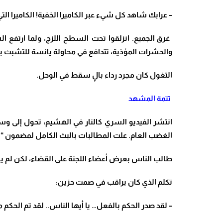
– عرابك شاهد كل شيء عبر الكاميرا الخفية! الكاميرا ا
غرق الجميع. انزلقوا تحت السطح اللزج، ولما ارتفع 
والحشرات المؤذية، تتدافع في محاولة يائسة للتشبث بأط
التغول كان مجرد رداء بالٍ سقط في الوحل
.
تتمة المشهد
انتشر الفيديو السري كالنار في الهشيم، تحول إلى و
الغضب العام. علت المطالبات بالبث الكامل لمضمون “الف
طالب الناس بعرض أعضاء اللجنة على القضاء، لكن لم ي
تكلم الذي كان يراقب في صمت حزين:
– لقد صدر الحكم بالفعل… يا أيها الناس.. لقد تم الحك