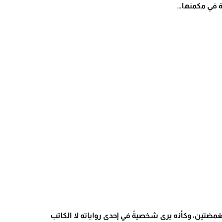
فة في مكمنها…
ة 1984 عن عام 2025، وراح يرمق أورويل بعينين نصف مغمضتين، وكأنه يرى شخصيةً في إحدى رواياته لا الكاتب