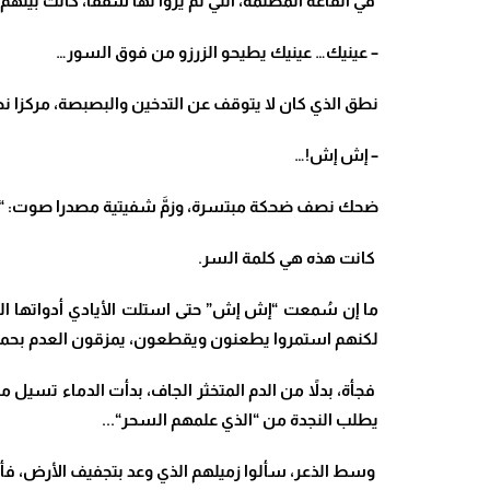
في القاعة المظلمة، التي لم يروا لها سقفًا، كانت بينه
– عينيك… عينيك يطيحو الزرزو من فوق السور…
نطق الذي كان لا يتوقف عن التدخين والبصبصة، مركزا نظر
– إش إش!…
ضحك نصف ضحكة مبتسرة، وزمَّ شفيتية مصدرا صوت: “إ
كانت هذه هي كلمة السر
.
ما إن سُمعت “إش إش” حتى استلت الأيادي أدواتها الت
لكنهم استمروا يطعنون ويقطعون، يمزقون العدم بحم
فجأة، بدلاً من الدم المتخثر الجاف، بدأت الدماء تسيل
يطلب النجدة من “الذي علمهم السحر
“..
.
وسط الذعر، سألوا زميلهم الذي وعد بتجفيف الأرض، فأخ