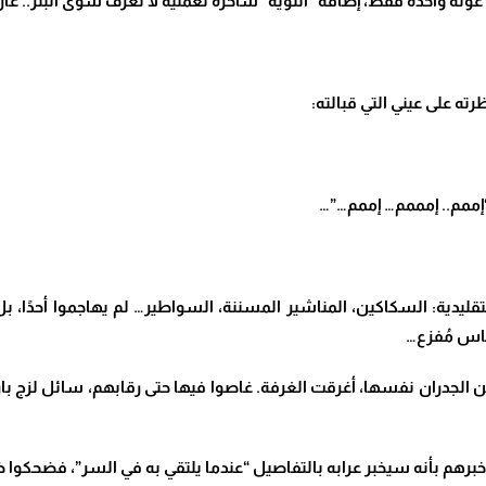
م غولة واحدة فقط، إضافة “أنثوية” ساخرة لعملية لا تعرف سوى البَتْر.
ته على عيني التي قبالته:
ممم.. إمممم… إممم…”…
قليدية: السكاكين، المناشير المسننة، السواطير… لم يهاجموا أحدًا، 
اس مُفزع…
 من الجدران نفسها، أغرقت الغرفة. غاصوا فيها حتى رقابهم، سائل لزج ب
برهم بأنه سيخبر عرابه بالتفاصيل “عندما يلتقي به في السر”، فضحكوا 