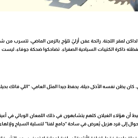
داكن لمقر اللجنة. رائحة عفن أزليّ تلوّح بالزمن الماضي، تتسرب من 
حفظته ذاكرة الكتيبات السياحية الصفراء. تضاحكوا ضحكة جوفاء، ليست ا
ي. كان يظن نفسه الأذكى حيلة، يحفظ جيدا المثل العامي: “اللي فاتك بحيلة
يط أن هؤلاء الغيلان كلهم يتشابهون في ذلك اللمعان الوبائي في أعينه
وال إلى قرد هزيل يُعرض في ساحة “جامع لفنا” لتسلية السياح ولإلهاء 