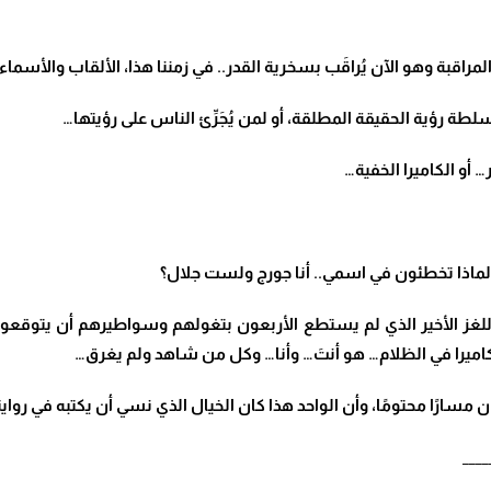
المراقبة وهو الآن يُراقَب بسخرية القدر.. في زمننا هذا، الألقاب والأس
طة رؤية الحقيقة المطلقة، أو لمن يُجَرِّئ الناس على رؤيتها…
… أو الكاميرا الخفية
…
م لماذا تخطئون في اسمي.. أنا جورج ولست جلال؟
و اللغز الأخير الذي لم يستطع الأربعون بتغولهم وسواطيرهم أن يتوقعوه
الكاميرا في الظلام… هو أنتَ… وأنا… وكل من شاهد ولم يغرق
…
سارًا محتومًا، وأن الواحد هذا كان الخيال الذي نسي أن يكتبه في رواي
____