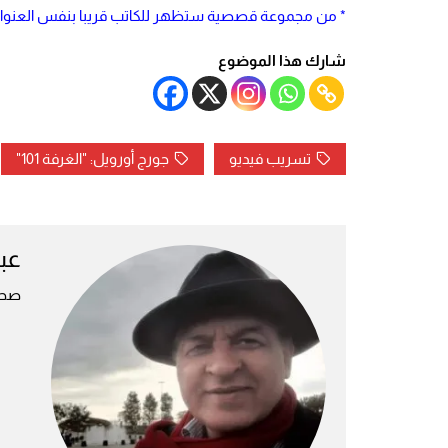
* من مجموعة قصصية ستظهر للكاتب قريبا بنفس العنوا
شارك هذا الموضوع
تسريب فيديو
جورج أورويل: "الغرفة 101"
عبد
صحف