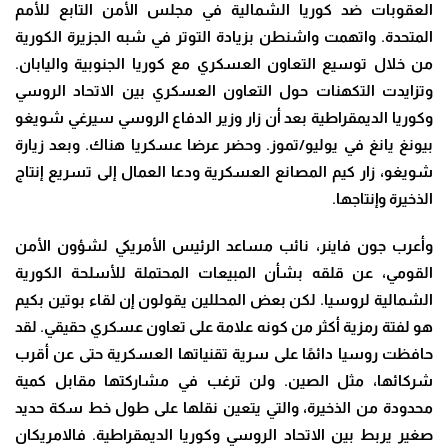
العقوبات ضد كوريا الشمالية في مجلس الأمن التابع للأمم
المتحدة. واتهمت واشنطن بزيادة التوتر في شبه الجزيرة الكورية
من خلال توسيع التعاون العسكري مع كوريا الجنوبية واليابان.
وتزايدت التكهنات حول التعاون العسكري بين الاتحاد الروسي
وكوريا الديمقراطية بعد أن زار وزير الدفاع الروسي سيرغي شويغو
بيونغ يانغ في يوليو/تموز. وحضر عرضا عسكريا هناك. وبعد زيارة
شويغو، زار كيم المصانع العسكرية ودعا العمال إلى تسريع إنتاج
الذخيرة وإنتاجها
.
وأعرب جون فاينر، نائب مساعد الرئيس الأمريكي لشؤون الأمن
القومي، عن قلقه بشأن المبيعات المحتملة للأسلحة الكورية
الشمالية لروسيا. لكن بعض المحللين يقولون إن لقاء بوتين بكيم
هو لفتة رمزية أكثر من كونه علامة على تعاون عسكري حقيقي. لقد
حافظت روسيا دائمًا على سرية تقنياتها العسكرية حتى عن أقرب
شركائها، مثل الصين. ولن ترغب في مشاركتها مقابل كمية
محدودة من الذخيرة، والتي يتعين نقلها على طول خط سكة حديد
صغير يربط بين الاتحاد الروسي وكوريا الديمقراطية. فالامريكان