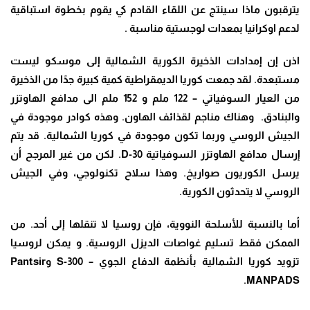
يترقبون ماذا سينتج عن اللقاء القادم كي يقوم بخطوة استباقية
لدعم اوكرانيا بمعدات لوجستية مناسبة
.
اذن إن إمدادات الذخيرة الكورية الشمالية إلى موسكو ليست
مستبعدة. لقد جمعت كوريا الديمقراطية كمية كبيرة جدًا من الذخيرة
من العيار السوفياتي – 122 ملم و 152 ملم الى مدافع الهاوتزر
والبنادق. وهناك مناجم لقذائف الهاون. وهذه كوادر موجودة في
الجيش الروسي وربما تكون موجودة في كوريا الشمالية. قد يتم
إرسال مدافع الهاوتزر السوفياتية
D-30.
لكن من غير المرجح أن
يرسل الكوريون صواريخ. وهذا سلاح تكنولوجي، وفي الجيش
الروسي لا يتحدثون الكورية
.
أما بالنسبة للأسلحة النووية، فإن روسيا لا تنقلها إلى أحد. من
الممكن فقط تسليم غواصات الديزل الروسية. و يمكن لروسيا
تزويد كوريا الشمالية بأنظمة الدفاع الجوي
– S-300
و
Pantsir
.
MANPADS