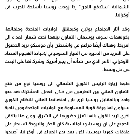
الشمالية “ستدفع الثمن” إذا زودت روسيا بأسلحة للحرب في
أوكرانيا
.
وقد أثار الاجتماع بوتين وكيمقلق الولايات المتحدة وحلفائها،
بكونهمات سوف يوسعان التعاون بينهما تحت شعار العداء الى
امريكا. وهناك أيضًا مزاعم في واشنطن بأن موسكو تريد الحصول
على المزيد من الذخيرة من العيار السوفياتي لإحباط الهجوم المضاد
الأوكراني، الأمر الذي من شأنه أن يجبر أمريكا وشركائها على البحث
عن حل وسط
.
طبعا زيارة الرئيس الكوري الشمالي الى روسيا نوع من فتح
التعاون العلني بين الطرفين من خلال العمل المشترك ضد عدو
واحد وبالمقابل روسيا ترى بان احتضانها العلني للنظام الكوري
سيؤمن لها ورقة قوية للمساومة مع الولايات المتحدة ومن ناحية
اخرى تريد القول بانها تعزز حضورها في الشرق، ومن هنا يتلاقى
الجميع على ان روسيا، وبالمناسبة كان الحذر والبرودة تسيطر على
علاقات كوريا بروسيا، لكن بعد بدء الصراع في أوكرانيا، أصبحوا