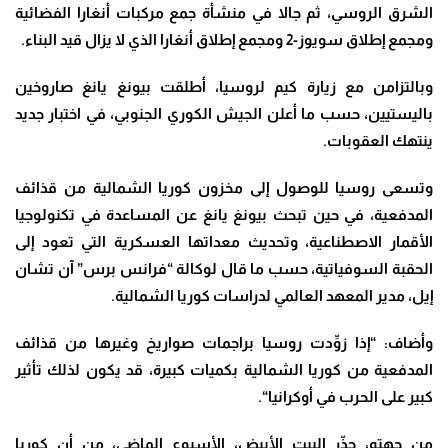
الشرق الروسي، ثم جالا في منشأة جمع مركبات أنغارا الفضائية
ومجمع إطلاق سويوز-2 ومجمع إطلاق أنغارا الذي لا يزال قيد البناء
.
وبالتزامن مع زيارة كيم لروسيا، أطلقت بيونغ يانغ صاروخين
باليستيين، حسب ما أعلن الجيش الكوري الجنوبي، في اختبار جديد
ينتهك العقوبات
.
وتسعى روسيا للوصول إلى مخزون كوريا الشمالية من قذائف
المدفعية، في حين تبحث بيونغ يانغ عن المساعدة في تكنولوجيا
الأقمار الاصطناعية، وتحديث معداتها العسكرية التي تعود إلى
الحقبة السوفياتية، حسب ما قال لوكالة “فرانس برس” آن تشان
إيل، مدير المعهد العالمي لدراسات كوريا الشمالية
.
وأضاف: “إذا زوِّدت روسيا براجمات صواريخ وغيرها من قذائف
المدفعية من كوريا الشمالية بكميات كبيرة، قد يكون لذلك تأثير
كبير على الحرب في أوكرانيا
“.
من جهته، حذّر البيت الأبيض، الأسبوع الماضي، من أن كوريا