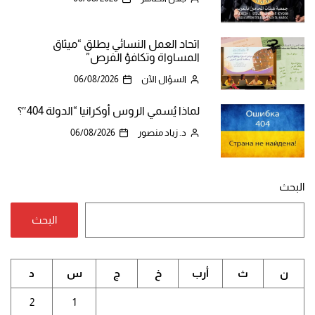
اتحاد العمل النسائي يطلق “ميثاق
المساواة وتكافؤ الفرص”
السؤال الآن
06/08/2026
لماذا يُسمي الروس أوكرانيا “الدولة 404″؟
د. زياد منصور
06/08/2026
البحث
البحث
ن
ث
أرب
خ
ج
س
د
2
1