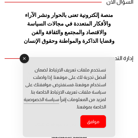
السؤال الآن
منصة إلكترونية تعنى بالحوار ونشر
الآراء
والأفكار المتعددة في مجالات
السياسة
والاقتصاد والمجتمع والثقافة
والفن
وقضايا الذاكرة والمواطنة
وحقوق الإنسان
إدارة التحرير
نستخدم ملفات تعريف الارتباط لضمان
رئيس التحرير: عبد الرحيم التوراني
أفضل تجربة لك على موقعنا. إذا واصلت
رئيس التحرير المساعد: المعطي قبال
استخدام موقعنا، فسنفترض موافقتك على
مديرة التحرير: فاطمة حوحو
سياسة ملفات تعريف الارتباط الخاصة بنا.
لمزيد من المعلومات إقرأ
سياسة الخصوصية
الخاصة بموقعنا.
موافق
جميع حقوق النشر محفوظة © 2026
سياسة الخصوصية