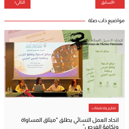
تصفّح
السابق
التالي
المقالات
مواضيع ذات صلة
تقارير وتحقيقات
اتحاد العمل النسائي يطلق “ميثاق المساواة
وتكافؤ الفرص”