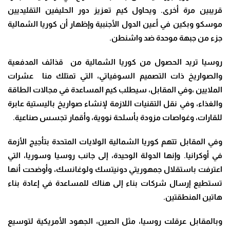
قريبين مرة أخرى. ويحاول كيم تعزيز دور الحليفين التقليديين
موسكو وبكين في أعين الدول الأجنبية وإظهار أن كوريا الشمالية
جزء من جبهة موحدة ضد واشنطن
.
روسيا تريد الحصول من كوريا الشمالية من قذائف المدفعية
والصواريخ ذات التصميم السوفياتي، التي تمتلك منا عشرات
الملايين ،وفي المقابل، سيطلب كيم المساعدة في مجالات الطاقة
والغذاء، وفي نقل التقنيات اللازمة لإنشاء صواريخ باليستية عابرة
للقارات، وغواصات مزودة بأسلحة نووية، وأقمار تجسس صناعية
.
وفي المقابل تتهم كوريا الشمالية الولايات المتحدة بتأجيج الأزمة
في أوكرانيا. وإنها الدولة الوحيدة، إلى جانب روسيا وسوريا، التي
اعترفت باستقلال جمهوريتي دونيتسك ولوغانسك، وأوضحت أنها
تستطيع إرسال شركات بناء إلى هناك للمساعدة في إعادة بناء
هاتين المنطقتين
.
وبالمقابل عرقلت روسيا، مثل الصين، الجهود الأمريكية لتوسيع