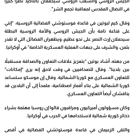
الجيش الروسي والشعب الروسي سيحققان بالتأكيد نصراً كبيراً
في النضال المقدس لمعاقبة تجمع الشر”.
وقال كيم لبوتين في قاعدة فوستوشني الفضائية الروسية: “إنني
على قناعة تامة بأن الجيش الروسي والأمة الروسية البطلة
سيحملان إرث النصر على نحو عظيم، ويظهران الفضائل التي لا تقدر
بثمن، والشرف على جبهات العملية العسكرية الخاصة” في أوكرانيا
.
من جهته، أشاد بوتين “بتعزيز علاقات التعاون والصداقة مستقبلاً
بين بلدينا”. وقال للصحافيين في وقت لاحق إنه يرى “إمكانات”
للتعاون العسكري مع كوريا الشمالية
.
وقال إن موسكو ستساعد
كوريا الشمالية على بناء أقمار اصطناعية، ملمحاً إلى أن البلدين قد
يناقشان أيضاً التعاون العسكري
.
وكان مسؤولون أميركيون ومراقبون قالوا إن روسيا مهتمة بشراء
ذخائر كورية شمالية لاستخدامها في الحرب في أوكرانيا
.
والتقى الزعيمان في قاعدة فوستوتشني الفضائية في أقصى